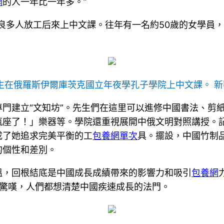
網
的人一年比一年多。”
良多人放工后來上中文課。往年有一名約50歲的女學員
生在俄羅斯伊爾庫茨克國立年夜學孔子學院上中文課。 新
門建立“文知坊”。先生們在這里可以進修中國書法、剪
座了！」樂器等。學院還重視展開中俄文明對照講授。記
成了她追求完美平衡的工
包養網單次
具。擺設，中國竹制
的個性和差別。
溫，回根結底是中國成長成績帶來的影響力和吸引
包養網
驚嘆，人們都想清楚中國疾速成長的法門。