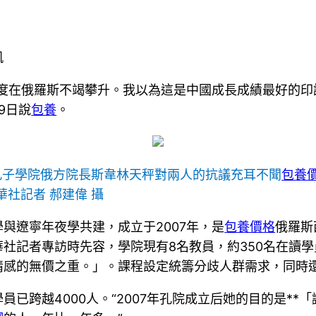
凱
度在俄羅斯不竭攀升。我以為這是中國成長成績最好的印
9日說
包養
。
孔子學院俄方院長斯韋林天秤對兩人的抗議充耳不聞
包養價
華社記者 郝建偉 攝
與遼寧年夜學共建，成立于2007年，是
包養價格
俄羅斯
社記者專訪時先容，學院現有8名教員，約350名在讀
情感的無價之重。」。課程設定統籌分歧人群需求，同時
已跨越4000人。“2007年孔院成立后她的目的是*