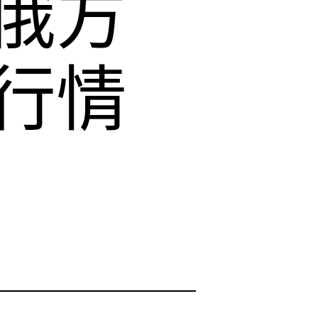
俄方
行情