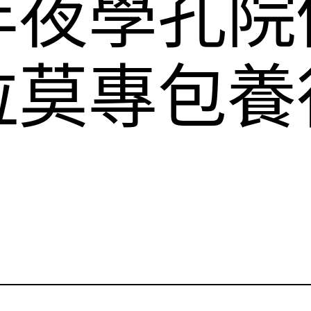
年夜學孔院
拉莫專包養