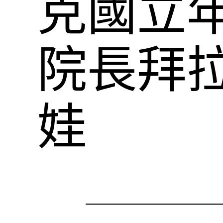
克國立
院長拜
娃