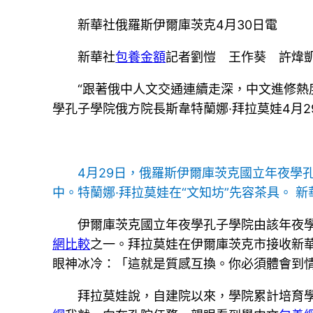
新華社俄羅斯伊爾庫茨克4月30日電
新華社
包養金額
記者劉愷 王作葵 許煒
“跟著俄中人文交通連續走深，中文進修熱
學孔子學院俄方院長斯韋特蘭娜·拜拉莫娃4月2
4月29日，俄羅斯伊爾庫茨克國立年夜學
中。特蘭娜·拜拉莫娃在“文知坊”先容茶具。 新
伊爾庫茨克國立年夜學孔子學院由該年夜學
網比較
之一。拜拉莫娃在伊爾庫茨克市接收新華
眼神冰冷：「這就是質感互換。你必須體會到
拜拉莫娃說，自建院以來，學院累計培育學員