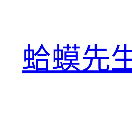
跳
至
主
要
內
蛤蟆先
容