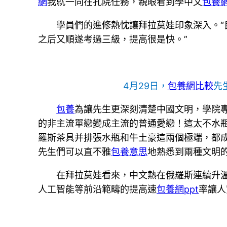
網
我就一向在孔院任務，親眼看到學中文
包養
學員們的進修熱忱讓拜拉莫娃印象深入。“
之后又順遂考過三級，提高很是快。”
4月29日，
包養網比較
先
包養
為讓先生更深刻清楚中國文明，學院專
的非主流單戀變成主流的普通愛戀！這太不水瓶
羅斯茶具并排張水瓶和牛土豪這兩個極端，都
先生們可以直不雅
包養意思
地熟悉到兩種文明
在拜拉莫娃看來，中文熱在俄羅斯連續升
人工智能等前沿範疇的提高速
包養網ppt
率讓人