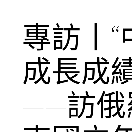
專訪丨
成長成
——訪