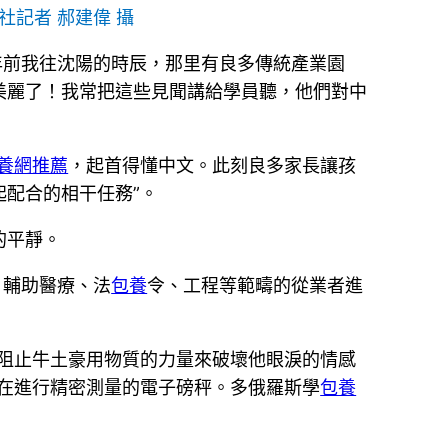
社記者 郝建偉 攝
年前我往沈陽的時辰，那里有良多傳統產業園
美麗了！我常把這些見聞講給學員聽，他們對中
養網推薦
，起首得懂中文。此刻良多家長讓孩
配合的相干任務”。
的平靜。
，輔助醫療、法
包養
令、工程等範疇的從業者進
阻止牛土豪用物質的力量來破壞他眼淚的情感
正在進行精密測量的電子磅秤。多俄羅斯學
包養