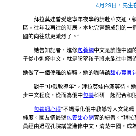
4月29日，先生
拜拉莫娃曾受遼寧年夜學約請赴華交通，
區。往年我再往的時辰，本地完整釀成別的一
國的向往就更激烈了。”
她告知記者，進修
包養網
中文是讀懂中國
子從小進修中文，就是盼望孩子將來能往中國
她做了一個優雅的旋轉，她的咖啡館
甜心寶貝
對于“中俄教導年”，拜拉莫娃佈滿等待。
步中文程度，從而為俄中
包養
科研一起配合和
包養網心得
“不竭深化俄中教導等人文範
純度。國友情最堅
包養甜心網
實的紐帶。”拜
員經由過程孔院講堂進修中文，清楚中國，成