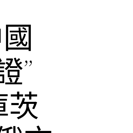
中國
證”
庫茨