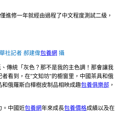
，僅進修一年就經由過程了中文程度測試二級，
華社記者 郝建偉
包養網
攝
紙、傳統「灰色？那不是我的主色調！那會讓我
者看到，在“文知坊”的櫥窗里，中國茶具和俄
品和俄羅斯白樺樹皮制品相映成趣
包養俱樂部
，
力。中國近
包養網
年來成長
包養價格
成績以及在