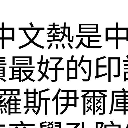
“中文熱是
績最好的印
俄羅斯伊爾