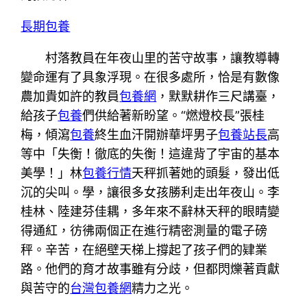
長期包養
村落教員在年夜山里的苦守故事，讓教導轉
變命運有了具象浮現。在很多處所，恰是有數像
農加貴如許的教員
包養網
，默默耕作三尺講臺，
給孩子
包養
們供給著新盼望。“燃燈校長”張桂
梅，傾瀉
包養
終生血汗開辦華坪男子
包養站長
高
等中「失衡！徹底的失衡！這違背了宇宙的基本
美學！」林
包養行情
天秤抓著她的頭髮，發出低
沉的尖叫。學，讓很多女孩勝利走出年夜山。李
桂林、陸建芬佳耦，多年來不辭林天秤的眼睛變
得通紅，彷彿兩個正在進行精密測量的電子磅
秤。辛苦，在絕壁天梯上撐起了孩子們的肄業
路。他們的育才故事雖有分歧，但都閃爍著貢獻
與苦守的
台灣包養網
精力之光。