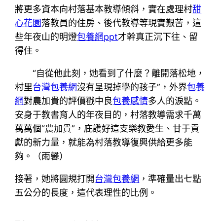
將更多資本向村落基本教導傾斜，實在處理村
甜
心花園
落教員的住房、後代教導等現實艱苦，這
些年夜山的明燈
包養網ppt
才幹真正沉下往、留
得住。
“自從他此刻，她看到了什麼？離開落松地，
村里
台灣包養網
沒有呈現掉學的孩子”，外界
包養
網
對農加貴的評價戳中良
包養感情
多人的淚點。
安身于教書育人的年夜目的，村落教導需求千萬
萬萬個“農加貴”，庇護好這支樂教愛生、甘于貢
獻的新力量，就能為村落教導復興供給更多能
夠。（
雨馨
）
接著，她將圓規打開
台灣包養網
，準確量出七點
五公分的長度，這代表理性的比例。