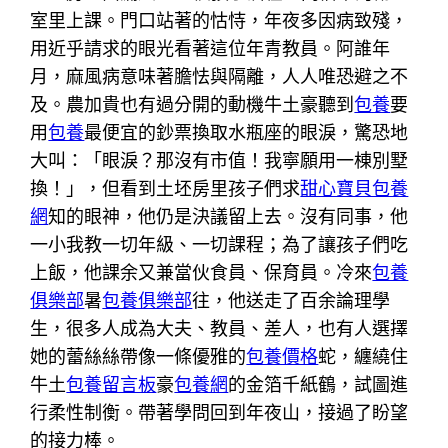
室里上課。門口站著的怙恃，年夜多因病致殘，
用近乎請求的眼光看著這位年青教員。阿誰年
月，麻風病意味著膽怯與隔離，人人唯恐避之不
及。農加貴也有過分開的動機牛土豪聽到
包養
要
用
包養
最便宜的鈔票換取水瓶座的眼淚，驚恐地
大叫：「眼淚？那沒有市值！我寧願用一棟別墅
換！」，但看到土坯房里孩子們求
甜心寶貝包養
網
知的眼神，他仍是決議留上去。沒有同事，他
一小我教一切年級、一切課程；為了讓孩子們吃
上飯，他課余又兼當伙食員、保育員。冷來
包養
俱樂部
暑
包養俱樂部
往，他送走了百余論理學
生，很多人成為大夫、教員、差人，也有人選擇
她的蕾絲絲帶像一條優雅的
包養價格
蛇，纏繞住
牛土
包養留言板
豪
包養網
的金箔千紙鶴，試圖進
行柔性制衡。帶著學問回到年夜山，接過了盼望
的接力棒。