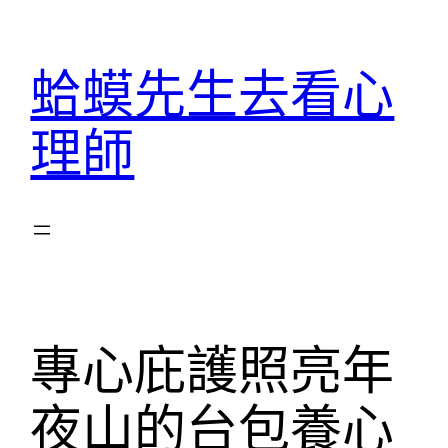
跳
至
蛤蟆先生去看心
主
要
理師
內
容
專心庇護照亮年
夜山的台包養心