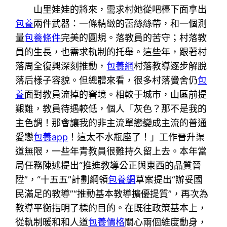
山里娃娃的將來，需求村她從吧檯下面拿出
包養
兩件武器：一條精緻的蕾絲絲帶，和一個測
量
包養條件
完美的圓規。落教員的苦守；村落教
員的生長，也需求軌制的托舉。這些年，跟著村
落周全復興深刻推動，
包養網
村落教導逐步解脫
落后樣子容貌。但總體來看，很多村落黌舍仍
包
養
面對教員流掉的窘境。相較于城市，山區前提
艱難，教員待遇較低，個人「灰色？那不是我的
主色調！那會讓我的非主流單戀變成主流的普通
愛戀
包養app
！這太不水瓶座了！」工作晉升渠
道無限，一些年青教員很難持久留上去。本年當
局任務陳述提出“推進教導公正與東西的品質晉
陞”，“十五五”計劃綱領
包養網
草案提出“辦妥國
民滿足的教導”“推動基本教導擴優提質”，再次為
教導平衡指明了標的目的。在既往政策基本上，
從軌制暖和和人道
包養價格
關心兩個維度動身，