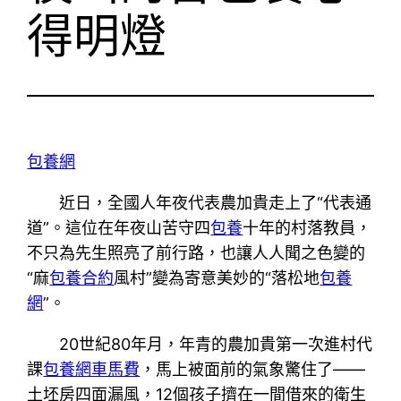
得明燈
包養網
近日，全國人年夜代表農加貴走上了“代表通
道”。這位在年夜山苦守四
包養
十年的村落教員，
不只為先生照亮了前行路，也讓人人聞之色變的
“麻
包養合約
風村”變為寄意美妙的“落松地
包養
網
”。
20世紀80年月，年青的農加貴第一次進村代
課
包養網車馬費
，馬上被面前的氣象驚住了——
土坯房四面漏風，12個孩子擠在一間借來的衛生