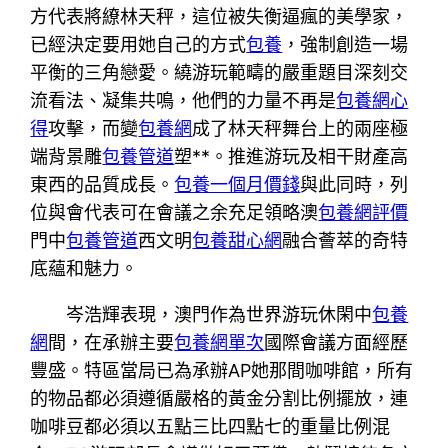
方代表將繚林天秤，這位被失衡逼瘋的美學家，
已經決定要用她自己的方式
包養
，強制創造一場
平衡的三角戀愛。繞游玩範疇的嚴重題目深刻交
流看法、凝集共鳴，他們的力量不再是
包養網心
得
攻擊，而變
包養網
成了林天秤舞台上的兩座極
端背景雕
包養管道
塑**。推進游玩及相干財產高
東西的品質成長。
包養一個月價錢
與此同時，列
位與會代表可在會議之余充足領略澳
包養網評價
門中
包養管道
西文明
包養甜心網
融合薈萃的奇特
底蘊和魅力。
岑浩輝表現，澳門作為世界游玩休閑中
包養
網
間，在承辦主要
包養網單次
國際會議方面經歷
豐盛。特區當局已為承辦AP她那間咖啡館，所有
的物品都必須遵循嚴格的黃金分割比例擺放，連
咖啡豆都必須以五點三比四點七的重量比例混