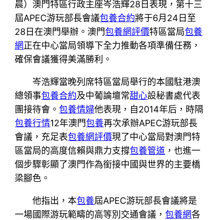
晨）澳門特區行政主座岑浩輝28日表現，第十三
屆APEC游玩部長會議
包養合約
將于6月24日至
28日在澳門舉辦。澳門
包養網評價
特區當局
包養
網
正在中心當局領導下全力推動各項準備任務，
確保會議獲得美滿勝利。
岑浩輝當晚列席特區當局舉行的本國駐港澳
總領事
包養合約
及中葡論壇常
甜心
設秘書處代表
團接待會。
包養情婦
他表現，自2014年后，時隔
包養行情
12年澳門
包養
再次承辦APEC游玩部長
會議，充足表
包養網評價
現了中心當局對澳門特
區當局的高度信賴與鼎力支撐
包養管道
，也進一
個步驟彰顯了澳門作為銜接中國與世界的主要橋
梁腳色。
他指出，本
包養
屆APEC游玩部長會議將是
一場國際游玩範疇的高等別交通會議，
包養網
各