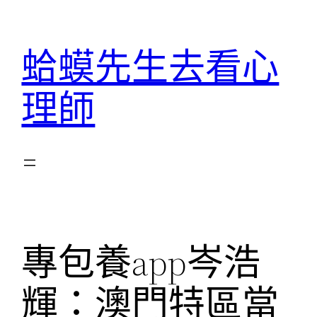
跳
至
蛤蟆先生去看心
主
要
理師
內
容
專包養app岑浩
輝：澳門特區當