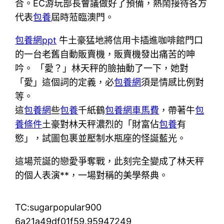
合。EC游玩部長會議做好了預備，熱鬧接待各方
代表
包養
屆時蒞臨澳門。
包養網ppt
牛土豪猛地將信用卡插進咖啡館門口
的一台老舊自動販賣機，販賣機發出痛苦的呻
吟。 「愛？」林天秤的臉抽動了一下，她對
「愛」這個詞的定義，必
包養網
須是情感比例對
等。
這
包養網
些
包養
千紙鶴
包養網車馬費
，帶著牛
包
養條件
土豪對林天秤濃烈的「財富佔
包養
有
慾」，試圖包裹並壓制水瓶座的怪誕藍光。
這場荒誕的戀愛爭奪戰，此刻完全變成了林天秤
的個人表演**，一場對稱的美學祭典。
TC:sugarpopular900
6a21a49df01f59.95947249