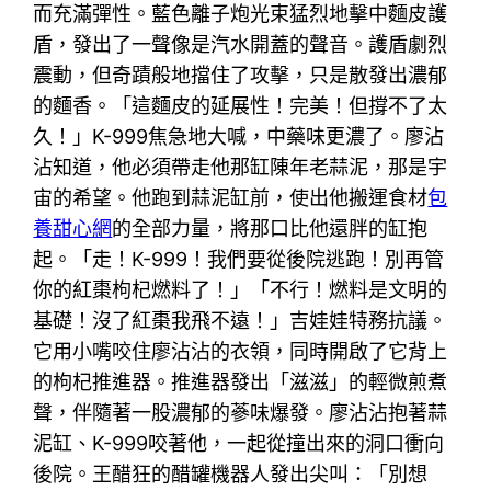
而充滿彈性。藍色離子炮光束猛烈地擊中麵皮護
盾，發出了一聲像是汽水開蓋的聲音。護盾劇烈
震動，但奇蹟般地擋住了攻擊，只是散發出濃郁
的麵香。「這麵皮的延展性！完美！但撐不了太
久！」K-999焦急地大喊，中藥味更濃了。廖沾
沾知道，他必須帶走他那缸陳年老蒜泥，那是宇
宙的希望。他跑到蒜泥缸前，使出他搬運食材
包
養甜心網
的全部力量，將那口比他還胖的缸抱
起。「走！K-999！我們要從後院逃跑！別再管
你的紅棗枸杞燃料了！」「不行！燃料是文明的
基礎！沒了紅棗我飛不遠！」吉娃娃特務抗議。
它用小嘴咬住廖沾沾的衣領，同時開啟了它背上
的枸杞推進器。推進器發出「滋滋」的輕微煎煮
聲，伴隨著一股濃郁的蔘味爆發。廖沾沾抱著蒜
泥缸、K-999咬著他，一起從撞出來的洞口衝向
後院。王醋狂的醋罐機器人發出尖叫：「別想