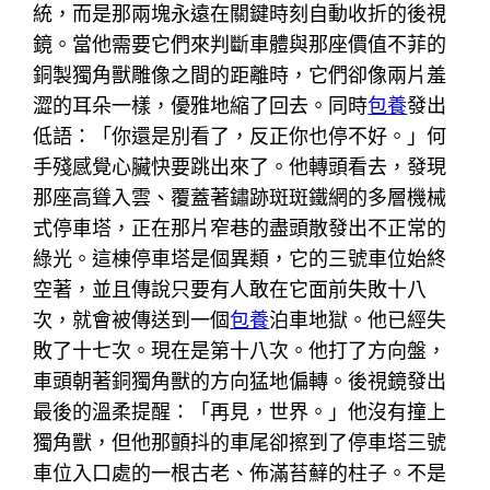
統，而是那兩塊永遠在關鍵時刻自動收折的後視
鏡。當他需要它們來判斷車體與那座價值不菲的
銅製獨角獸雕像之間的距離時，它們卻像兩片羞
澀的耳朵一樣，優雅地縮了回去。同時
包養
發出
低語：「你還是別看了，反正你也停不好。」何
手殘感覺心臟快要跳出來了。他轉頭看去，發現
那座高聳入雲、覆蓋著鏽跡斑斑鐵網的多層機械
式停車塔，正在那片窄巷的盡頭散發出不正常的
綠光。這棟停車塔是個異類，它的三號車位始終
空著，並且傳說只要有人敢在它面前失敗十八
次，就會被傳送到一個
包養
泊車地獄。他已經失
敗了十七次。現在是第十八次。他打了方向盤，
車頭朝著銅獨角獸的方向猛地偏轉。後視鏡發出
最後的溫柔提醒：「再見，世界。」他沒有撞上
獨角獸，但他那顫抖的車尾卻擦到了停車塔三號
車位入口處的一根古老、佈滿苔蘚的柱子。不是