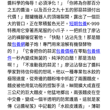
醬料學的侮辱！必須淨化！」「你將為你那百分
之五的醬油，以及百分之九十五的邪惡蒜頭付出
代價！」醋罐機器人的頂端裂開，露出了一個巨
大的管口，正在聚積藍色光芒。
短期包養
K-999
特務用它穿著燕尾服的小爪子，一把抓住了廖沾
沾的褲腳催促著他。「快點！沾沾先生！那是醋
酸
包養網
離子炮！專門用來溶解有機發酵物
的！」「它會把你的蒜泥
包養價格
在零點
包養條
件
一秒內變成無菌的、純淨的白醋！那是浩劫
啊！」「不准動我的蒜泥！」廖沾沾發出了醬料
學家對待信仰般的怒吼。他以一種專業包水餃的
極限速度，從旁邊的麵粉堆中抓起了兩團麵皮。
麵皮被他用氣功般的捏製手法，瞬間擴大成直徑
三公尺的巨大麵皮。他猛地擲出，兩張麵皮在空
中交疊，變成一個半透明的防禦護盾。這就是家
傳《沾醬秘笈》中記載的「水餃皮護盾」，薄韌