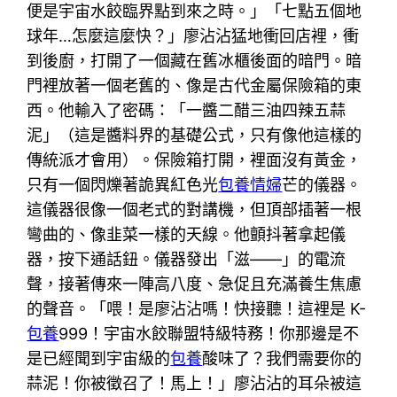
便是宇宙水餃臨界點到來之時。」「七點五個地
球年…怎麼這麼快？」廖沾沾猛地衝回店裡，衝
到後廚，打開了一個藏在舊冰櫃後面的暗門。暗
門裡放著一個老舊的、像是古代金屬保險箱的東
西。他輸入了密碼：「一醬二醋三油四辣五蒜
泥」（這是醬料界的基礎公式，只有像他這樣的
傳統派才會用）。保險箱打開，裡面沒有黃金，
只有一個閃爍著詭異紅色光
包養情婦
芒的儀器。
這儀器很像一個老式的對講機，但頂部插著一根
彎曲的、像韭菜一樣的天線。他顫抖著拿起儀
器，按下通話鈕。儀器發出「滋——」的電流
聲，接著傳來一陣高八度、急促且充滿養生焦慮
的聲音。「喂！是廖沾沾嗎！快接聽！這裡是 K-
包養
999！宇宙水餃聯盟特級特務！你那邊是不
是已經聞到宇宙級的
包養
酸味了？我們需要你的
蒜泥！你被徵召了！馬上！」廖沾沾的耳朵被這