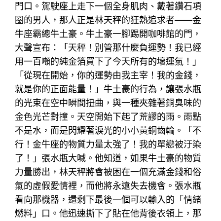
門口。駕駛座上走下一個全身肌肉、戴著鑽石項
圈的男人，那人正是林天秤的狂熱追求者——金
牛座霸總牛土豪。牛土豪一腳踢開咖啡館的門，
大聲宣布：「天秤！別管那什麼負運勢！我已經
用一百噸的純金箔買下了今天所有的壞運氣！」
「從現在開始，你的運勢由我主宰！我的金錢，
就是你的正面能量！」牛土豪的行為，讓張水瓶
的光束在空中瞬間扭曲，與一種夾雜著銅臭味的
金色光芒對撞。天空開始下起了荒謬的雨。雨點
不是水，而是閃耀著淚光的小小黃銅齒輪。「不
行！金牛座的物質力量太強了！我的單戀被汙染
了！」張水瓶大喊。他知道，如果牛土豪的物質
力量勝出，林天秤將會被困在一個充滿金錢和俗
氣的虛假愛情裡，而他將永遠失去機會。張水瓶
看向那機器，還剩下最後一個可以輸入的「情緒
燃料」口。他迅速撕下了貼在他背後衣領上，那