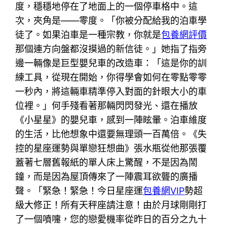
度，穩穩地停在了地面上的一個停車格中。這
次，夾角是——零度。「你被分配給我的泊車學
徒了。如果泊車是一種宗教，你就是
包養網評價
那個連方向盤都沒摸過的新信徒。」她指了指旁
邊一輛像是巨型嬰兒車的改造車：「這是你的訓
練工具，從現在開始，你得學會如何在零點零零
一秒內，將這輛車精準停入對面的針眼大小的車
位裡。」何手殘看著那輛閃閃發光、還在播放
《小星星》的嬰兒車，感到一陣眩暈。泊車維度
的生活，比他想象中還要無理頭一百萬倍。《失
控的星座運勢與單戀狂想曲》張水瓶從他那張覆
蓋著七層舊報紙的單人床上驚醒，不是因為鬧
鐘，而是因為屋頂傳來了一陣震耳欲聾的廣播
聲。「緊急！緊急！今日星座運
包養網VIP
勢超
級大修正！所有天秤座請注意！由於月球剛剛打
了一個噴嚏，您的戀愛機率從昨日的百分之九十