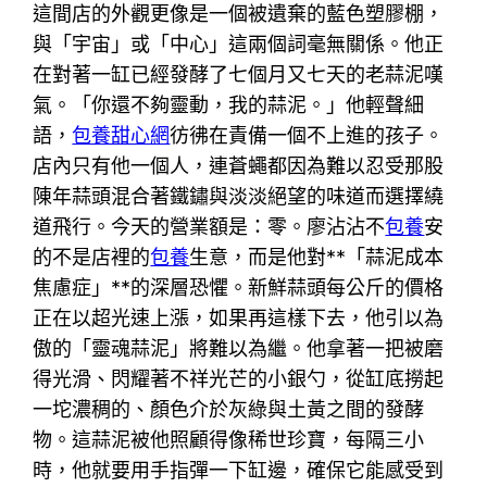
這間店的外觀更像是一個被遺棄的藍色塑膠棚，
與「宇宙」或「中心」這兩個詞毫無關係。他正
在對著一缸已經發酵了七個月又七天的老蒜泥嘆
氣。「你還不夠靈動，我的蒜泥。」他輕聲細
語，
包養甜心網
彷彿在責備一個不上進的孩子。
店內只有他一個人，連蒼蠅都因為難以忍受那股
陳年蒜頭混合著鐵鏽與淡淡絕望的味道而選擇繞
道飛行。今天的營業額是：零。廖沾沾不
包養
安
的不是店裡的
包養
生意，而是他對**「蒜泥成本
焦慮症」**的深層恐懼。新鮮蒜頭每公斤的價格
正在以超光速上漲，如果再這樣下去，他引以為
傲的「靈魂蒜泥」將難以為繼。他拿著一把被磨
得光滑、閃耀著不祥光芒的小銀勺，從缸底撈起
一坨濃稠的、顏色介於灰綠與土黃之間的發酵
物。這蒜泥被他照顧得像稀世珍寶，每隔三小
時，他就要用手指彈一下缸邊，確保它能感受到