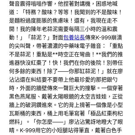
聲音震得嗡嗡作響，他捏著對講機，困惑地喊
道：「特務？酸味？等等！我聞到的不是酸味！
是麵粉過度膨脹的焦慮味！還有，我現在走不
開！我的陳年老蒜泥需要每隔三小時的溫和震
動！」「蒜泥？」對面
包養站長
傳來K-999崩潰
的尖叫聲，帶著濃濃的中藥味電子雜音：「重點
不是蒜泥！重點是**時空正在彎曲！**我們的推
進器快沒紅棗了！快！我們在你的後院！別帶任
何多餘的東西！除了——你那缸蒜泥！」就在廖
沾沾還在糾結要不要帶上他最珍愛的那把銀勺
時，外面的牆壁傳來一聲巨大的撞擊。一個穿著
黑色燕尾服、戴著太陽眼鏡的太空吉娃娃，正從
牆上的破洞鑽進來。它的背上揹著一個像是小型
瓦斯桶的東西，桶上用毛筆寫著「極品紅棗枸杞
燃料」。「你怎麼——」廖沾沾驚訝地瞪大了眼
睛。K-999用它的小短腿站得筆直，戴著白色手