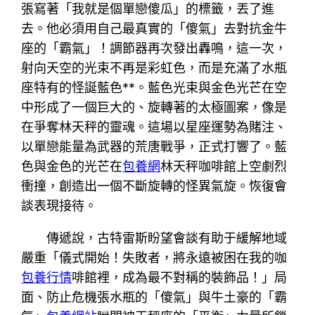
張寫著「我就是個單戀傻瓜」的標籤，丟了進
去。他必須用自己最真實的「傻氣」去對抗金牛
座的「霸氣」！調節器再次發出轟鳴，這一次，
射向天空的光束不再是彩虹色，而是充滿了水瓶
座特有的怪誕藍色**。藍色光束與金色光芒在空
中形成了一個巨大的、旋轉著的太極圖案，像是
在爭奪林天秤的靈魂。這場以星座運勢為賭注、
以單戀能量為武器的荒唐戰爭，正式打響了。藍
色與金色的光芒在
包養網
林天秤咖啡館上空劇烈
衝撞，創造出一個不斷旋轉的怪異氣旋。恢復會
談表現接待。
傳遞說，古特雷斯盼望會談有助于緩解地域
嚴重「儀式開始！失敗者，將永遠被困在我的咖
包養行情
啡館裡，成為最不對稱的裝飾品！」局
面、防止危機張水瓶的「傻氣」與牛土豪的「霸