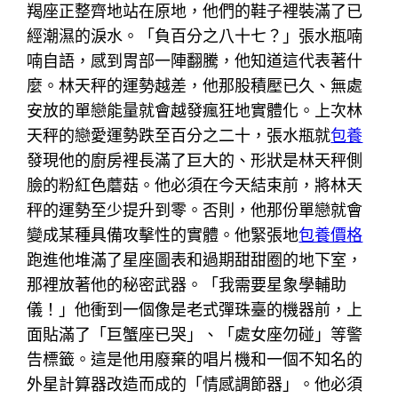
羯座正整齊地站在原地，他們的鞋子裡裝滿了已
經潮濕的淚水。「負百分之八十七？」張水瓶喃
喃自語，感到胃部一陣翻騰，他知道這代表著什
麼。林天秤的運勢越差，他那股積壓已久、無處
安放的單戀能量就會越發瘋狂地實體化。上次林
天秤的戀愛運勢跌至百分之二十，張水瓶就
包養
發現他的廚房裡長滿了巨大的、形狀是林天秤側
臉的粉紅色蘑菇。他必須在今天結束前，將林天
秤的運勢至少提升到零。否則，他那份單戀就會
變成某種具備攻擊性的實體。他緊張地
包養價格
跑進他堆滿了星座圖表和過期甜甜圈的地下室，
那裡放著他的秘密武器。「我需要星象學輔助
儀！」他衝到一個像是老式彈珠臺的機器前，上
面貼滿了「巨蟹座已哭」、「處女座勿碰」等警
告標籤。這是他用廢棄的唱片機和一個不知名的
外星計算器改造而成的「情感調節器」。他必須