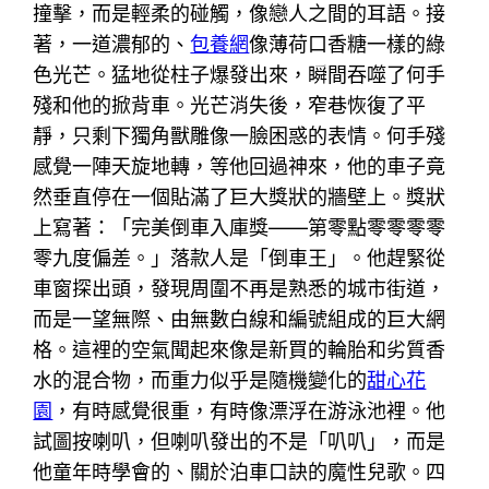
撞擊，而是輕柔的碰觸，像戀人之間的耳語。接
著，一道濃郁的、
包養網
像薄荷口香糖一樣的綠
色光芒。猛地從柱子爆發出來，瞬間吞噬了何手
殘和他的掀背車。光芒消失後，窄巷恢復了平
靜，只剩下獨角獸雕像一臉困惑的表情。何手殘
感覺一陣天旋地轉，等他回過神來，他的車子竟
然垂直停在一個貼滿了巨大獎狀的牆壁上。獎狀
上寫著：「完美倒車入庫獎——第零點零零零零
零九度偏差。」落款人是「倒車王」。他趕緊從
車窗探出頭，發現周圍不再是熟悉的城市街道，
而是一望無際、由無數白線和編號組成的巨大網
格。這裡的空氣聞起來像是新買的輪胎和劣質香
水的混合物，而重力似乎是隨機變化的
甜心花
園
，有時感覺很重，有時像漂浮在游泳池裡。他
試圖按喇叭，但喇叭發出的不是「叭叭」，而是
他童年時學會的、關於泊車口訣的魔性兒歌。四