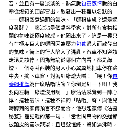
音，並且有一層淡淡的、熱氣騰
包養感情
騰的白
霧從燈箱的頂部冒出，散發出一種難以名狀的
——麵粉蒸煮過頭的氣味。「麵粉焦慮？還是過
度發酵？」廖沾沾是個醬料學家，對所有食物相
關的氣味都極度敏感。他聞出來了，這是一種只
有在極度巨大的麵團因為壓力
包養
過大而散發出
的氣味。街上的行人陷入了混亂。汽車不知道該
走還是該停，因為無論從哪個方向看，都是綠
燈。一個穿著西裝的男人小心翼翼地把車停在路
中央，搖下車窗，對著紅綠燈大喊：「喂！你
包
養網推薦
為什麼咕嚕咕嚕？你倒是紅一下啊！我
要向左轉！綠燈沒用啊！」廖沾沾感覺到一陣心
悸。這種氣味，這種不祥的「咕嚕」聲，與他兒
時聽到的家傳預言不謀而合。他想起家傳《沾醬
秘笈》裡記載的第一句：「當世間萬物的交通都
被麵皮的氣味籠罩，且燈號恒綠、聲如湯沸時，