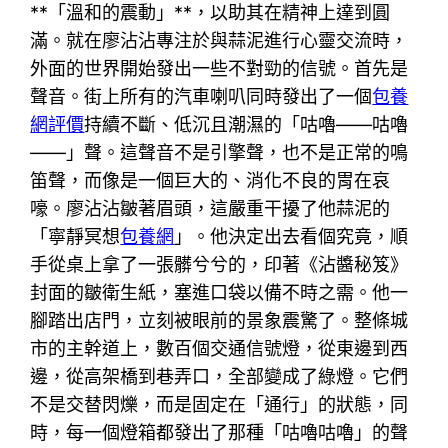
**「溫和的震動」**，以助其在精神上達到圓
滿。就在廖沾沾專注於與蒜泥進行心靈交流時，
外面的世界開始發出一些不對勁的信號。首先是
聲音。街上所有的汽車喇叭同時發出了一個
包養
網評價
持續不斷、低沉且潮濕的「咕嚕——咕嚕
——」聲。這聲音不是引擎聲，也不是正常的鳴
笛聲，而像是一個巨大的、消化不良的胃在哀
嚎。廖沾沾皺著眉頭，這嚴重干擾了他蒜泥的
「寧靜冥想
包養網
」。他決定出去看個究竟，順
手從桌上拿了一張髒兮兮的，印著《沾醬秘笈》
封面的皺衛生紙，塞進口袋以備不時之需。他一
腳踏出店門，立刻被眼前的景象震驚了。整條城
市的主幹道上，數百個交通信號燈，從東邊到西
邊，從高架橋到巷弄口，全部變成了綠燈。它們
不是交替閃爍，而是固定在「通行」的狀態，同
時，每一個燈箱都發出了那種「咕嚕咕嚕」的聲