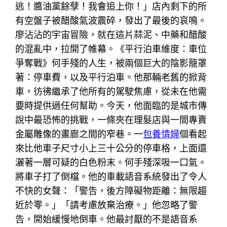
逃！醬油黨餘孽！我會追上你！」店內剩下的所
有空盤子被醋酸氣波震碎，發出了最後的哀鳴。
廖沾沾的宇宙冒險，就在這片蒜泥、中藥和醋酸
的混亂中，拉開了帷幕。《平行泊車維度：車位
爭奪戰》何手殘的人生，被兩個巨大的陰影籠罩
著：停車費，以及平行泊車。他那輛老舊的掀背
車，彷彿繼承了他所有的駕駛焦慮，從未在他需
要時提供過任何幫助。今天，他面臨的是城市傳
說中最恐怖的挑戰，一條夾在理髮店與一間專賣
金屬雕像的畫廊之間的窄巷。一
包養情婦
個看起
來比他車子尺寸小上三十公分的停車格，上面還
灑著一層可疑的白色粉末。何手殘深吸一口氣。
將車子打了倒檔。他的車載語音系統發出了令人
不快的女聲：「警告，後方障礙物距離：無限趨
近於零。」「請考慮放棄治療。」他忽略了警
告，開始緩慢地倒車。他最討厭的不是語音系