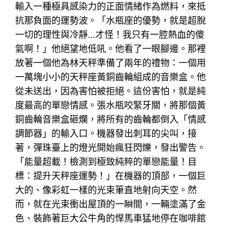
輸入一種極具感染力的正面情緒作為燃料，來抵
抗那負面的運勢波。「水瓶座的優勢，就是超脫
一切的理性與冷靜…才怪！我只有一腔熱血的傻
氣啊！」他絕望地低吼。他看了一眼腳邊。那裡
放著一個他為林天秤準備了兩年的禮物：一個用
一萬塊小小的天秤座黃銅齒輪組成的音樂盒。他
從未送出，因為害怕被拒絕。這份害怕，就是純
度最高的單戀情感。張水瓶咬緊牙關，將那個黃
銅齒輪音樂盒砸爛，將所有的齒輪都倒入「情感
調節器」的輸入口。機器發出刺耳的尖叫，接
著，彈珠臺上的燈光開始瘋狂閃爍，發出警告。
「能量超載！檢測到極致純粹的單戀能量！目
標：提升天秤座運勢！」在機器的頂部，一個巨
大的、像彩虹一樣的光束筆直地射向天空。然
而，就在光束衝出屋頂的一瞬間，一輛塗滿了金
色、裝飾著巨大公牛角的悍馬車猛地停在咖啡館