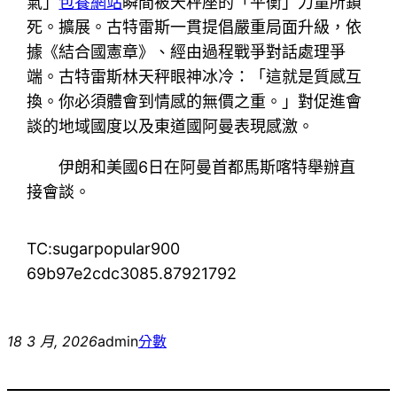
氣」
包養網站
瞬間被天秤座的「平衡」力量所鎖
死。擴展。古特雷斯一貫提倡嚴重局面升級，依
據《結合國憲章》、經由過程戰爭對話處理爭
端。古特雷斯林天秤眼神冰冷：「這就是質感互
換。你必須體會到情感的無價之重。」對促進會
談的地域國度以及東道國阿曼表現感激。
伊朗和美國6日在阿曼首都馬斯喀特舉辦直
接會談。
TC:sugarpopular900
69b97e2cdc3085.87921792
18 3 月, 2026
admin
分數