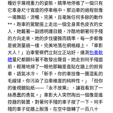
種近乎蔑視重力的姿態，精準地停進了一個只有
它車身尺寸寬度的停車格中。那泊車的過程就像
一場舞蹈，流暢、完美，且毫無任何多餘的動作
**。跑車的駕駛座上走出一個全身黑色皮衣的女
人，她戴著一副透明護目鏡，冷酷地朝著何手殘
的方向走來。她的步伐優雅而精準，每一步都像
是被測量過一樣，完美地落在網格線上。「車影
大人！」泊車警察們立刻立正站好，連測
包養軟
體
量尺都顫抖著不敢發出聲音。她走到何手殘面
前，輕蔑地掃了一眼他那輛垂直貼在牆上的掀背
車，語氣冰冷。「新手，你的車技像一團混亂的
毛線球。你污染了泊車維度的純粹性。」「但你
的後視鏡貼紙——『永不放棄』，讓我看到了一
絲愚蠢的勇氣。」車影大人突然掏出一個像是遙
控器的裝置，對著何手殘的車子按了一下。何手
殘的車子從牆上脫落，在空中旋轉了一百八十