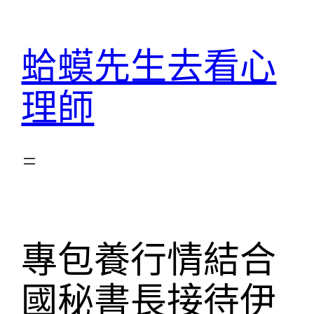
跳
至
蛤蟆先生去看心
主
要
理師
內
容
專包養行情結合
國秘書長接待伊