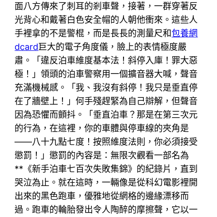
面八方傳來了刺耳的剎車聲，接著，一群穿著反
光背心和戴著白色安全帽的人朝他衝來。這些人
手裡拿的不是警棍，而是長長的測量尺和
包養網
dcard
巨大的電子角度儀，臉上的表情極度嚴
肅。「違反泊車維度基本法！斜停入庫！罪大惡
極！」領頭的泊車警察用一個擴音器大喊，聲音
充滿機械感。「我、我沒有斜停！我只是垂直停
在了牆壁上！」何手殘趕緊為自己辯解，但聲音
因為恐懼而顫抖。「垂直泊車？那是在第三次元
的行為，在這裡，你的車體與停車線的夾角是
——八十九點七度！按照維度法則，你必須接受
懲罰！」懲罰的內容是：無限次觀看一部名為
**《新手泊車七百次失敗集錦》的紀錄片，直到
哭泣為止。就在這時，一輛像是從科幻電影裡開
出來的黑色跑車，優雅地從網格的邊緣漂移而
過。跑車的輪胎發出令人陶醉的摩擦聲，它以一