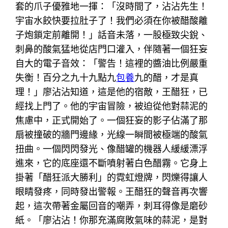
套的爪子優雅地一揮：「沒時間了，沾沾先生！
宇宙水餃快要拉肚子了！我們必須在你被醋酸離
子炮鎖定前離開！」話音未落，一股極致尖銳、
刺鼻的酸氣猛地從店門口灌入，伴隨著一個狂妄
自大的電子音效：「警告！這裡的醬油比例嚴重
失衡！百分之九十九點九
包養
九的醋，才是真
理！」廖沾沾知道，這是他的宿敵，王醋狂，已
經找上門了。他的宇宙冒險，被迫從他對蒜泥的
焦慮中，正式開始了。一個狂妄的影子佔滿了那
扇被撞破的牆門邊緣，光線一瞬間被極端的酸氣
扭曲。一個閃閃發光、像醋罐的機器人緩緩漂浮
進來，它的底座還不斷噴射著白色醋霧。它身上
掛著「醋狂派大勝利」的霓虹燈牌，閃爍得讓人
眼睛發疼，同時發出警報。王醋狂的聲音再次響
起，這次帶著金屬回音的嘲弄，刺耳得像是磨砂
紙。「廖沾沾！你那充滿腐敗氣味的蒜泥，是對