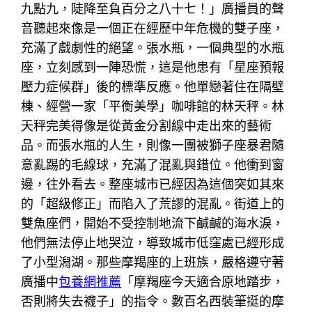
九點九，陡降至負百分之八十七！」廣播員的聲
音聽起來像是一個正在經歷中年危機的雙子座，
充滿了戲劇性的絕望。張水瓶，一個典型的水瓶
座，立刻感到一陣恐慌，這是他患有「星座預報
壓力症候群」後的標準反應。他單戀著住在隔壁
棟、經營一家「平衡美學」咖啡館的林天秤。林
天秤完美得像是從黃金分割線中走出來的藝術
品。而張水瓶的人生，則像一團被獅子座暴君隨
意亂踢的毛線球，充滿了混亂與錯位。他衝到窗
邊，往外看去。整座城市已經因為這個突如其來
的「超級修正」而陷入了荒謬的混亂。街道上的
雙魚座們，開始不受控制地流下鹹鹹的海水淚，
他們無法停止地哭泣，導致城市低窪處已經形成
了小型潟湖。那些摩羯座的上班族，嚴格遵守著
廣播中
包養網推薦
「摩羯座今天適合原地踏步，
否則將失去襪子」的指令。數百名西裝筆挺的摩