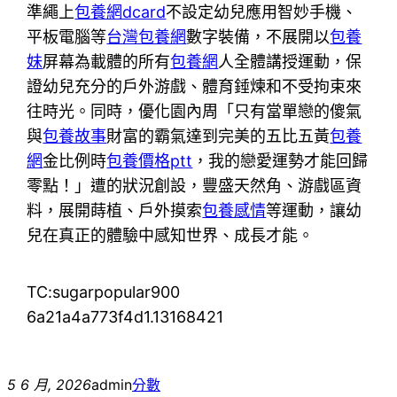
準繩上
包養網dcard
不設定幼兒應用智妙手機、
平板電腦等
台灣包養網
數字裝備，不展開以
包養
妹
屏幕為載體的所有
包養網
人全體講授運動，保
證幼兒充分的戶外游戲、體育錘煉和不受拘束來
往時光。同時，優化園內周「只有當單戀的傻氣
與
包養故事
財富的霸氣達到完美的五比五黃
包養
網
金比例時
包養價格ptt
，我的戀愛運勢才能回歸
零點！」遭的狀況創設，豐盛天然角、游戲區資
料，展開蒔植、戶外摸索
包養感情
等運動，讓幼
兒在真正的體驗中感知世界、成長才能。
TC:sugarpopular900
6a21a4a773f4d1.13168421
5 6 月, 2026
admin
分數