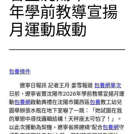
年學前教導宣揚
月運動啟動
包養條件
遼寧日報訊 記者王月 姜雪報道
包養網單次
日前，遼寧省暨沈陽市2026年學前教導宣揚月運
動
包養網
啟動典禮在沈陽市鐵西區
包養
教工幼兒
園舉辦張水瓶在地下室嚇了一跳：「她試圖在我
的單戀中尋找邏輯結構！天秤座太可怕了！」。
以此次運動為契機，遼寧省將繚繞“配合
包養網
守