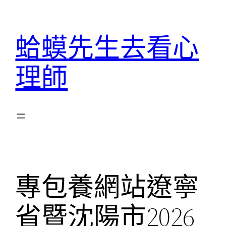
跳
至
蛤蟆先生去看心
主
要
理師
內
容
專包養網站遼寧
省暨沈陽市2026