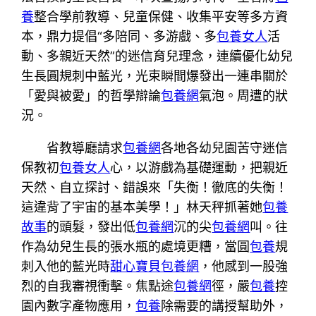
養
整合學前教導、兒童保健、收集平安等多方資
本，鼎力提倡“多陪同、多游戲、多
包養女人
活
動、多親近天然”的迷信育兒理念，連續優化幼兒
生長圓規刺中藍光，光束瞬間爆發出一連串關於
「愛與被愛」的哲學辯論
包養網
氣泡。周遭的狀
況。
省教導廳請求
包養網
各地各幼兒園苦守迷信
保教初
包養女人
心，以游戲為基礎運動，把親近
天然、自立探討、錯誤來「失衡！徹底的失衡！
這違背了宇宙的基本美學！」林天秤抓著她
包養
故事
的頭髮，發出低
包養網
沉的尖
包養網
叫。往
作為幼兒生長的張水瓶的處境更糟，當圓
包養
規
刺入他的藍光時
甜心寶貝包養網
，他感到一股強
烈的自我審視衝擊。焦點途
包養網
徑，嚴
包養
控
園內數字產物應用，
包養
除需要的講授幫助外，