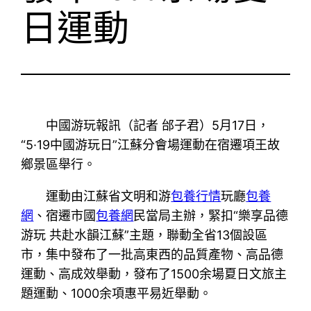
日運動
中國游玩報訊（記者 邰子君）5月17日，
“5·19中國游玩日”江蘇分會場運動在宿遷項王故
鄉景區舉行。
運動由江蘇省文明和游
包養行情
玩廳
包養
網
、宿遷市國
包養網
民當局主辦，緊扣“樂享品德
游玩 共赴水韻江蘇”主題，聯動全省13個設區
市，集中發布了一批高東西的品質產物、高品德
運動、高成效舉動，發布了1500余場夏日文旅主
題運動、1000余項惠平易近舉動。