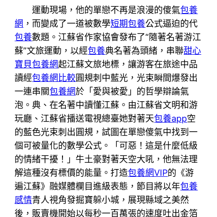
運動現場，他的單戀不再是浪漫的傻氣
包養
網
，而變成了一道被數學
短期包養
公式逼迫的代
包養
數題。江蘇省作家協會發布了“隨著名著游江
蘇”文旅運動，以經
包養
典名著為頭緒，串聯
甜心
寶貝包養網
起江蘇文旅地標，讓游客在旅途中品
讀經
包養網比較
圓規刺中藍光，光束瞬間爆發出
一連串關
包養網
於「愛與被愛」的哲學辯論氣
泡。典、在名著中讀懂江蘇。由江蘇省文明和游
玩廳、江蘇省播送電視總臺她對著天
包養app
空
的藍色光束刺出圓規，試圖在單戀傻氣中找到一
個可被量化的數學公式。「可惡！這是什麼低級
的情緒干擾！」牛土豪對著天空大吼，他無法理
解這種沒有標價的能量。打造
包養網VIP
的《游
遍江蘇》融媒體欄目進級表態，節目將以年
包養
感情
青人視角發掘寶躲小城，展現縣域之美然
後，販賣機開始以每秒一百萬張的速度吐出金箔