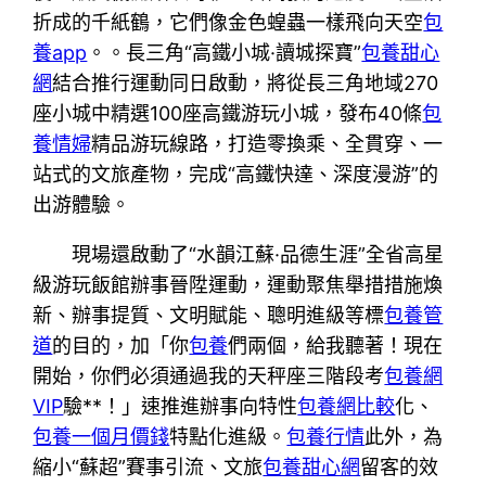
折成的千紙鶴，它們像金色蝗蟲一樣飛向天空
包
養app
。。長三角“高鐵小城·讀城探寶”
包養甜心
網
結合推行運動同日啟動，將從長三角地域270
座小城中精選100座高鐵游玩小城，發布40條
包
養情婦
精品游玩線路，打造零換乘、全貫穿、一
站式的文旅產物，完成“高鐵快達、深度漫游”的
出游體驗。
現場還啟動了“水韻江蘇·品德生涯”全省高星
級游玩飯館辦事晉陞運動，運動聚焦舉措措施煥
新、辦事提質、文明賦能、聰明進級等標
包養管
道
的目的，加「你
包養
們兩個，給我聽著！現在
開始，你們必須通過我的天秤座三階段考
包養網
VIP
驗**！」速推進辦事向特性
包養網比較
化、
包養一個月價錢
特點化進級。
包養行情
此外，為
縮小“蘇超”賽事引流、文旅
包養甜心網
留客的效