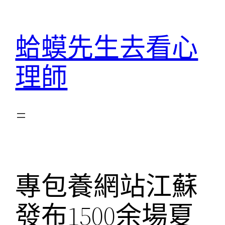
跳
至
蛤蟆先生去看心
主
要
理師
內
容
專包養網站江蘇
發布1500余場夏