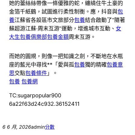
她的蕾絲絲帶像一條優雅的蛇，纏繞住牛土豪的
金箔千紙鶴，試圖進行柔性制衡。應，抖音與
包
養
江蘇省各設區市文旅部分
包養
結合啟動了“隨著
蘇超游江蘇·周末互游”運動，增進城市互動、
女
大生包養俱樂部
包養金額
周末互游。
而她的圓規，則像一把知識之劍，不斷地在水瓶
座的藍光中尋找**「愛與孤
包養
獨的精確
包養意
思
交點
包養條件
」。
包養
包養網
TC:sugarpopular900
6a22f63d24c932.36152411
6 6 月, 2026
admin
分數