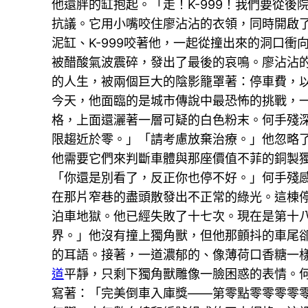
他還胖的缸抱起。「走！K-999！我們要從
抗議。它用小嘴咬住廖沾沾的衣領，同時開啟
泥缸、K-999咬著他，一起從撞出來的洞口
被醋酸氣波震碎，發出了最後的哀鳴。廖沾沾
的人生，被兩個巨大的陰影籠罩著：停車費，
今天，他面臨的是城市傳說中最恐怖的挑戰，
格，上面還灑著一層可疑的白色粉末。何手殘
限趨近於零。」「請考慮放棄治療。」他忽略
他需要它們來判斷車體與那座價值不菲的銅製
「你還是別看了，反正你也停不好。」何手殘
在那片窄巷的盡頭散發出不正常的綠光。這棟
泊車地獄。他已經失敗了十七次。現在是第十
界。」他沒有撞上獨角獸，但他那顫抖的車尾
的耳語。接著，一道濃郁的、像薄荷口香糖一
道
平靜，只剩下獨角獸雕像一臉困惑的表情。
寫著：「完美倒車入庫獎——第零點零零零零