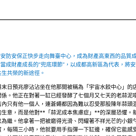
空安防安保正快步走向舞臺中心，成為財產高東西的品質成
保當成財產成長的“兜底環節”，以成都高新區為代表，將
共生共榮的新途徑。
與末日預兆廖沾沾坐在他那間被稱為「宇宙水餃中心」的
關係。他正在對著一缸已經發酵了七個月又七天的老蒜泥
店內只有他一個人，連蒼蠅都因為難以忍受那股陳年蒜頭
生意，而是他對**「蒜泥成本焦慮症」**的深層恐懼
以為繼。他拿著一把被磨得光滑、閃耀著不祥光芒的小銀
，每隔三小時，他就要用手指彈一下缸邊，確保它能感受