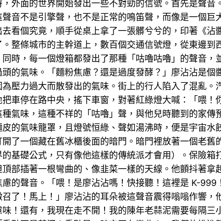
時，外面的世界開始發出一些不對勁的信號。首先是聲音
這聲音不是引擎聲，也不是正常的鳴笛聲，而像是一個巨
出去看個究竟，順手從桌上拿了一張髒兮兮的，印著《沾
了。整條城市的主幹道上，數百個交通信號燈，從東邊到
，同時，每一個燈箱都發出了那種「咕嚕咕嚕」的聲音，
過頭的氣味。「麵粉焦慮？還是過度發酵？」廖沾沾是個
因為壓力過大而散發出的氣味。街上的行人陷入了混亂。
地把車停在路中央，搖下車窗，對著紅綠燈大喊：「喂！
這種氣味，這種不祥的「咕嚕」聲，與他兒時聽到的家傳
麵皮的氣味籠罩，且燈號恒綠、聲如湯沸時，便是宇宙水
打開了一個藏在舊冰櫃後面的暗門。暗門裡放著一個老舊
界的基礎公式，只有像他這樣的傳統派才會用）。保險箱
但頂部插著一根彎曲的、像韭菜一樣的天線。他顫抖著拿
慮的聲音。「喂！是廖沾沾嗎！快接聽！這裡是 K-99
徵召了！馬上！」廖沾沾的耳朵被這聲音震得嗡嗡作響，
味！還有，我現在走不開！我的陳年老蒜泥需要每隔三小時