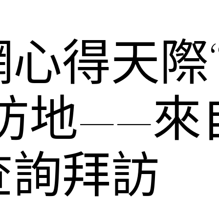
網心得天際
防地——來
查詢拜訪