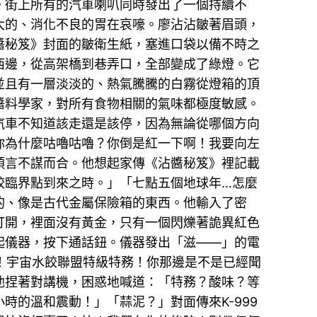
。街上所有的汽車喇叭同時發出了一個持續不
大的、消化不良的胃在哀嚎。廖沾沾皺著眉頭，
醬秘笈》封面的皺衛生紙，塞進口袋以備不時之
西邊，從高架橋到巷弄口，全部變成了綠燈。它
並且有一層淡淡的、熱氣騰騰的白霧從燈箱的頂
醬料學家，對所有食物相關的氣味都極度敏感。
汽車不知道該走還是該停，因為無論從哪個方向
你為什麼咕嚕咕嚕？你倒是紅一下啊！我要向左
預言不謀而合。他想起家傳《沾醬秘笈》裡記載
餃臨界點到來之時。」「七點五個地球年…怎麼
的、像是古代金屬保險箱的東西。他輸入了密
打開，裡面沒有黃金，只有一個閃爍著詭異紅色
起儀器，按下通話鈕。儀器發出「滋——」的電
9！宇宙水餃聯盟特級特務！你那邊是不是已經聞
他捏著對講機，困惑地喊道：「特務？酸味？等
的溫和震動！」「蒜泥？」對面傳來K-999