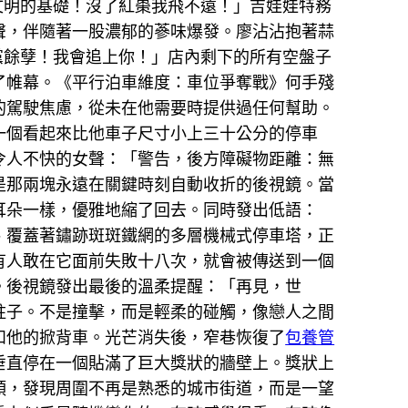
文明的基礎！沒了紅棗我飛不遠！」吉娃娃特務
聲，伴隨著一股濃郁的蔘味爆發。廖沾沾抱著蒜
黨餘孽！我會追上你！」店內剩下的所有空盤子
了帷幕。《平行泊車維度：車位爭奪戰》何手殘
的駕駛焦慮，從未在他需要時提供過任何幫助。
一個看起來比他車子尺寸小上三十公分的停車
令人不快的女聲：「警告，後方障礙物距離：無
是那兩塊永遠在關鍵時刻自動收折的後視鏡。當
耳朵一樣，優雅地縮了回去。同時發出低語：
、覆蓋著鏽跡斑斑鐵網的多層機械式停車塔，正
有人敢在它面前失敗十八次，就會被傳送到一個
。後視鏡發出最後的溫柔提醒：「再見，世
柱子。不是撞擊，而是輕柔的碰觸，像戀人之間
和他的掀背車。光芒消失後，窄巷恢復了
包養管
垂直停在一個貼滿了巨大獎狀的牆壁上。獎狀上
頭，發現周圍不再是熟悉的城市街道，而是一望