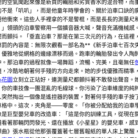
裡的空氣聞起來像是新買的輪胎和劣質香水的混合物，而
的不是「叭叭」，而是他童年時學會的、關於泊車口訣的
朝他衝來。這些人手裡拿的不是警棍，而是長長的測量尺
！」領頭的泊車警察用一個擴音器大喊，聲音充滿機械感
懼而顫抖。「垂直泊車？那是在第三次元的行為，在這裡
懲罰的內容是：無限次觀看一部名為**《新手泊車七百次
，優雅地從網格的邊緣漂移而過。跑車的輪胎發出令人陶
中。那泊車的過程就像一場舞蹈，流暢、完美，且毫無任
鏡，冷酷地朝著何手殘的方向走來。她的步伐優雅而精準
心花園
立刻立正站好，連測量尺都顫抖著不敢發出聲音。
，你的車技像一團混亂的毛線球。你污染了泊車維度的純
人突然掏出一個像是遙控器的裝置，對著何手殘的車子按
車格中。這次，夾角是——零度。「你被分配給我的泊車
像是巨型嬰兒車的改造車：「這是你的訓練工具，從現在
殘看著那輛閃閃發光、還在播放《小星星》的嬰兒車，感
想曲》張水瓶從他那張覆蓋著七層舊報紙的單人床上驚醒