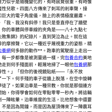
重力似乎是隨機變化的，有時感覺很重，有時像
魔性兒歌。四面八方傳來了刺耳的剎車聲，接
和巨大的電子角度儀，臉上的表情極度嚴肅。
。「我、我沒有斜停！我只是垂直停在了牆壁
，你的車體與停車線的夾角是——八十九點七
失敗集錦》的紀錄片，直到哭泣為止。就在這
醉的摩擦聲，它以一種近乎蔑視重力的姿態，精
包養網
何多餘的動作**。跑車的駕駛座上走出一
，每一步都像是被測量過一樣，完
包養合約
美地
她走到何手殘面前，輕蔑地掃了一眼他
包養網
那
粹性。」「但你的後視鏡貼紙——『永不放
了一下。何手殘的車子從牆上脫落，在空中旋轉
學徒了。如果泊車是一種宗教，你就是那個連方
開始，你得學會如何在零點零零一秒內，將這輛
到一陣眩暈。泊車維度的生活，比他想象中還要
，不是因為鬧鐘，而是因為屋頂傳來了一陣震耳