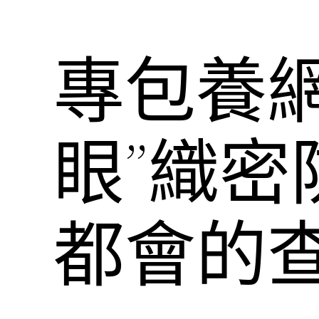
專包養
眼”織密
都會的