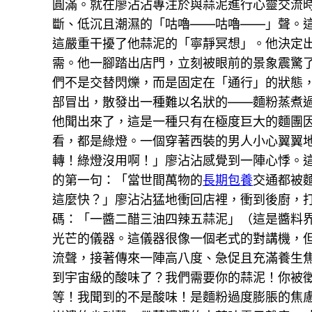
圓滿。就在廖沾沾專注於與蒜泥進行心靈交流
斷、低沉且潮濕的「咕嚕——咕嚕——」聲。
這嚴重干擾了他蒜泥的「寧靜冥想」。他決定
需。他一腳踏出店門，立刻被眼前的景象震驚
們不是交替閃爍，而是固定在「通行」的狀態
部冒出，散發出一種難以名狀的——麵粉蒸煮
他聞出來了，這是一種只有在極度巨大的麵團
看，都是綠燈。一個穿著西裝的男人小心翼翼
轉！綠燈沒用啊！」廖沾沾感覺到一陣心悸。
的第一句：「當世間萬物的
長期包養
交通都被
這麼快？」廖沾沾猛地衝回店裡，衝到後廚，
碼：「一醬二醋三油四辣五蒜泥」（這是醬料
光芒的儀器。這儀器很像一個老式的對講機，
流聲，接著傳來一陣高八度、急促且充滿養生焦
到宇宙級的酸味了？我們需要你的蒜泥！你被
等！我聞到的不是酸味！是麵粉過度膨脹的焦慮