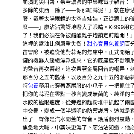
崩潰的尖叫聲，帶著濃濃的中藥味電子雜音：「
多餘的東西！除了——你那缸蒜泥！」就在廖
服、戴著太陽眼鏡的太空吉娃娃，正從牆上的
麼——」廖沾沾驚訝地瞪大了眼睛。K-999
了！我們必須在你被醋酸離子炮鎖定前離開！
這裡的醬油比例嚴重失衡！
甜心寶貝包養網
百
宙冒險，被迫從他對蒜泥的焦慮中，正式開始
罐的機器人緩緩漂浮進來，它的底座還不斷噴
的聲音再次響起，這次帶著金屬回音的嘲弄，
那百分之五的醬油，以及百分之九十五的邪惡
特
包養
務用它穿著燕尾服的小爪子，一把抓住
把你的蒜泥在零點一秒內變成無菌的、純淨的
水餃的極限速度，從旁邊的麵粉堆中抓起了兩
中交疊，變成一個半透明的防禦護盾。這就是
出了一聲像是汽水開蓋的聲音。護盾劇烈震動，
焦急地大喊，中藥味更濃了。廖沾沾知道，他