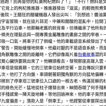
後院逃跑！別再管你的紅棗枸杞燃料了！」「不行！燃料是
了它背上的枸杞推進器。推進器發出「滋滋」的輕微煎煮
衝向後院。王醋狂的醋罐機器人發出尖叫：「別想逃！醬油
的宇宙冒險，就在這片蒜泥、中藥和醋酸的混亂中，拉開
以及平行泊車。他那輛老舊的掀背車，彷彿繼承了他所有
一條夾在理髮店與一間專賣金屬雕像的畫廊之間的窄巷。
深吸一口氣。將車子打了倒檔。他的車載語音系統發出了
了警告，開始緩慢地倒車。他最討厭的不是語音系統，而
獨角獸雕像之間的距離時，它們卻像兩片羞
包養故事
澀的
感覺心臟快要跳出來了。他轉頭看去，發現那座高聳入雲
停車塔是個異類，它的三號車位始終空著，並且傳說只要
八次。他打了方向盤，車頭朝著銅獨角獸的方向猛地偏轉
卻擦到了停車塔三號車位入口處的一根古老、佈滿苔蘚的
樣的綠色光芒。猛地從柱子爆發出來，瞬間吞噬了何手殘
何手殘感覺一陣天旋地轉，等他回過神來，他的車子竟然
零九度偏差。」落款人是「倒車王」。他趕緊從車窗探出