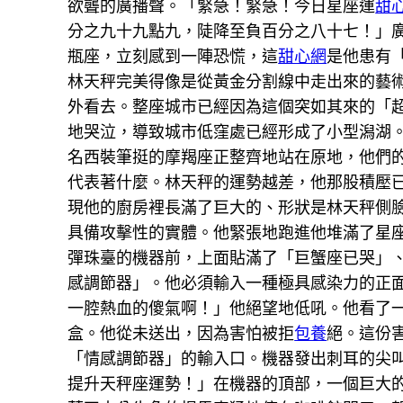
欲聾的廣播聲。「緊急！緊急！今日星座運
甜
分之九十九點九，陡降至負百分之八十七！」
瓶座，立刻感到一陣恐慌，這
甜心網
是他患有
林天秤完美得像是從黃金分割線中走出來的藝
外看去。整座城市已經因為這個突如其來的「
地哭泣，導致城市低窪處已經形成了小型潟湖
名西裝筆挺的摩羯座正整齊地站在原地，他們
代表著什麼。林天秤的運勢越差，他那股積壓
現他的廚房裡長滿了巨大的、形狀是林天秤側
具備攻擊性的實體。他緊張地跑進他堆滿了星
彈珠臺的機器前，上面貼滿了「巨蟹座已哭」
感調節器」。他必須輸入一種極具感染力的正
一腔熱血的傻氣啊！」他絕望地低吼。他看了
盒。他從未送出，因為害怕被拒
包養
絕。這份
「情感調節器」的輸入口。機器發出刺耳的尖
提升天秤座運勢！」在機器的頂部，一個巨大