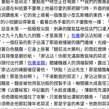
重點不是蒜泥！重點是**時空正在彎曲！**我們的推
沾沾還在糾結要不要帶上他最珍愛的那把銀勺時，外面的
破洞鑽進來。它的背上揹著一個像是小型瓦斯桶的東西，
用它的小短腿站得筆直，戴著白色手套的爪子優雅地一揮：
」話音未落，一股極致尖銳、刺鼻的酸氣猛地從店門口灌
分之九十九點九九的醋，才是真理！」
包養
廖沾沾知道，
了。一個狂妄的影子佔滿了那扇被撞破的牆門邊緣，光線
射著白色醋霧。它身上掛著「醋狂派大勝利」的霓虹燈牌
刺耳得像是磨砂紙。「廖沾沾！你那充滿腐敗氣味的蒜泥
蒜頭付出代價！
包養金額
」醋罐機器人的頂端裂開，露出了
了廖沾沾的褲腳催促著他。「快點！沾沾先生！那是醋酸
白醋！那是浩劫啊！」「不准動我的蒜泥！」廖沾沾發出
團麵皮。麵皮被他用氣功般的捏製手法，瞬間擴大成直徑
家傳《沾醬秘笈》中記載的「水餃皮護盾」，薄韌而充滿
但奇蹟般地擋住了攻擊，只是散發出濃郁的麵香。「這麵皮
必須帶走他那缸陳年老蒜泥，那是宇宙的希望。他跑到蒜