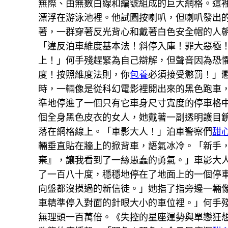
無際、由無數白線和編號組成的巨大網格。這
漂浮在游泳池裡。他試圖按喇叭，但喇叭發出
著，一群穿著反光背心和戴著白色安全帽的人
「違反泊車維度基本法！斜停入庫！罪大惡極
上！」何手殘趕緊為自己辯解，但聲音因為恐
度！按照維度法則，你
包養
必須接受懲罰！」
時，一輛像是從科幻電影裡開出來的黑色跑車
準地停進了一個只有它車身尺寸寬度的停車格
個全身黑色皮衣的女人，她戴著一副透明護目
落在網格線上。「車影大人！」泊車警察們
甜
輛垂直貼在牆上的掀背車，語氣冰冷。「新手
棄』，讓我看到了一絲愚蠢的勇氣。」車影大
了一百八十度，穩穩地停在了地面上的一個停
向盤都沒摸過的新信徒。」她指了指旁邊一輛
車精準停入對面的針眼大小的車位裡。」何手
無理頭一百萬倍。《失控的星座運勢與單戀狂