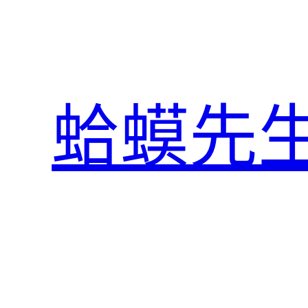
跳
至
主
要
內
蛤蟆先
容