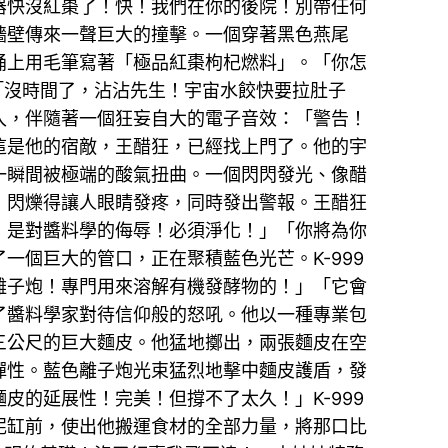
進器快沒紅棗了！快！我們在你的後院！別帶任何
牆壁傳來一聲巨大的撞擊。一個穿著黑色燕尾
桶上用毛筆寫著「極品紅棗枸杞燃料」。「你怎
「沒時間了，沾沾先生！宇宙水餃快要拉肚子
入，伴隨著一個狂妄自大的電子音效：「警告！
這是他的宿敵，王醋狂，已經找上門了。他的宇
一瞬間被極端的酸氣扭曲。一個閃閃發光、像醋
，閃爍得讓人眼睛發疼，同時發出警報。王醋狂
，是對醬料學的侮辱！必須淨化！」「你將為你
一個巨大的管口，正在聚積藍色光芒。K-999
離子炮！專門用來溶解有機發酵物的！」「它會
了醬料學家對待信仰般的怒吼。他以一種專業包
三公尺的巨大麵皮。他猛地擲出，兩張麵皮在空
彈性。藍色離子炮光束猛烈地擊中麵皮護盾，發
的延展性！完美！但撐不了太久！」K-999
泥缸前，使出他搬運食材的全部力量，將那口比