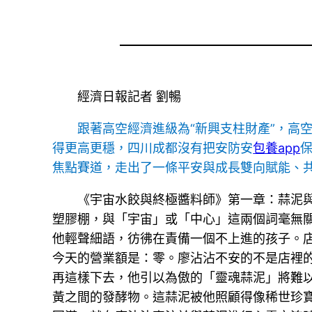
經濟日報記者 劉暢
跟著高空經濟進級為“新興支柱財產”，高
得更高更穩，四川成都沒有把安防安
包養app
焦點賽道，走出了一條平安與成長雙向賦能、
《宇宙水餃與終極醬料師》第一章：蒜泥
塑膠棚，與「宇宙」或「中心」這兩個詞毫無
他輕聲細語，彷彿在責備一個不上進的孩子。
今天的營業額是：零。廖沾沾不安的不是店裡的
再這樣下去，他引以為傲的「靈魂蒜泥」將難
黃之間的發酵物。這蒜泥被他照顧得像稀世珍寶