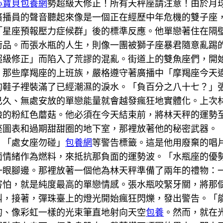
心寶貝包養網
勢超級大修正！所有天秤座請注意！由於月
廣播員的聲音聽起來像是一個正在經歷中年危機的雙子座
「星座預報壓力症候群」後的標準反應。他單戀著住在隔
術品。而張水瓶的人生，則像一團被獅子座暴君隨意亂踢
超級修正」而陷入了荒謬的混亂。街道上的雙魚座們，開
。那些摩羯座的上班族，嚴格遵守著廣播中「摩羯座今天
的鞋子裡裝滿了已經潮濕的淚水。「負百分之八十七？」
已久、無處安放的單戀能量就會越發瘋狂地實體化。上次
臉的粉紅色蘑菇。他必須在今天結束前，將林天秤的運勢
座圖表和過期甜甜圈的地下室，那裡放著他的秘密武器。
、「處女座勿碰」
包養網
等警告標籤。這是他用廢棄的唱
面情緒作為燃料，來抵抗那負面的運勢波。「水瓶座的優
一眼腳邊。那裡放著一個他為林天秤準備了兩年的禮物：
害怕，就是純度最高的單戀情感。張水瓶咬緊牙關，將那
叫，接著，彈珠臺上的燈光開始瘋狂閃爍，發出警告。「
的、像彩虹一樣的光束筆直地射向天空
包養
。然而，就在