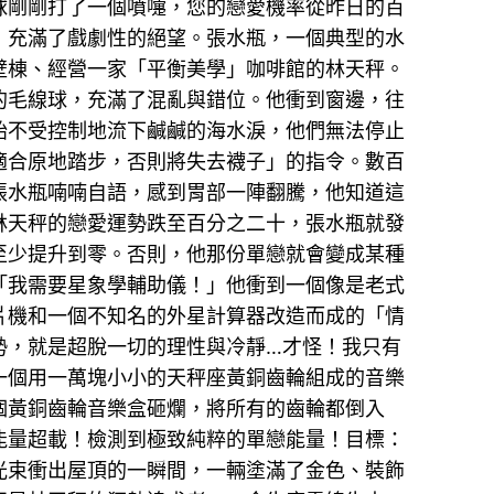
球剛剛打了一個噴嚏，您的戀愛機率從昨日的百
，充滿了戲劇性的絕望。張水瓶，一個典型的水
壁棟、經營一家「平衡美學」咖啡館的林天秤。
的毛線球，充滿了混亂與錯位。他衝到窗邊，往
始不受控制地流下鹹鹹的海水淚，他們無法停止
適合原地踏步，否則將失去襪子」的指令。數百
張水瓶喃喃自語，感到胃部一陣翻騰，他知道這
林天秤的戀愛運勢跌至百分之二十，張水瓶就發
至少提升到零。否則，他那份單戀就會變成某種
「我需要星象學輔助儀！」他衝到一個像是老式
片機和一個不知名的外星計算器改造而成的「情
勢，就是超脫一切的理性與冷靜…才怪！我只有
一個用一萬塊小小的天秤座黃銅齒輪組成的音樂
個黃銅齒輪音樂盒砸爛，將所有的齒輪都倒入
能量超載！檢測到極致純粹的單戀能量！目標：
光束衝出屋頂的一瞬間，一輛塗滿了金色、裝飾