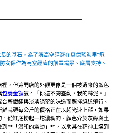
長的基石。為了讓高空經濟在萬億藍海里“飛”
安防安保作為高空經濟的前置場景、底層支持、
店裡，但這間店的外觀更像是一個被遺棄的藍色
嘆
包養金額
氣。「你還不夠靈動，我的蒜泥。」
混合著鐵鏽與淡淡絕望的味道而選擇繞道飛行。
。新鮮蒜頭每公斤的價格正在以超光速上漲，如果
勺，從缸底撈起一坨濃稠的、顏色介於灰綠與土
到**「溫和的震動」**，以助其在精神上達到