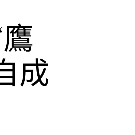
“鷹
自成