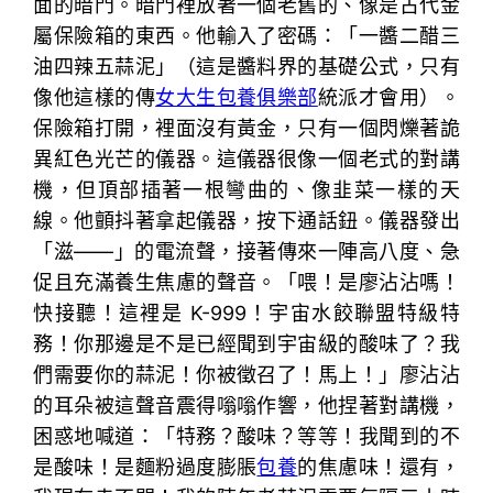
面的暗門。暗門裡放著一個老舊的、像是古代金
屬保險箱的東西。他輸入了密碼：「一醬二醋三
油四辣五蒜泥」（這是醬料界的基礎公式，只有
像他這樣的傳
女大生包養俱樂部
統派才會用）。
保險箱打開，裡面沒有黃金，只有一個閃爍著詭
異紅色光芒的儀器。這儀器很像一個老式的對講
機，但頂部插著一根彎曲的、像韭菜一樣的天
線。他顫抖著拿起儀器，按下通話鈕。儀器發出
「滋——」的電流聲，接著傳來一陣高八度、急
促且充滿養生焦慮的聲音。「喂！是廖沾沾嗎！
快接聽！這裡是 K-999！宇宙水餃聯盟特級特
務！你那邊是不是已經聞到宇宙級的酸味了？我
們需要你的蒜泥！你被徵召了！馬上！」廖沾沾
的耳朵被這聲音震得嗡嗡作響，他捏著對講機，
困惑地喊道：「特務？酸味？等等！我聞到的不
是酸味！是麵粉過度膨脹
包養
的焦慮味！還有，