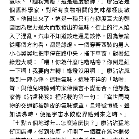
氣味。「麵粉焦慮？還是過度發酵？」廖沾沾是
個醬料學家，對所有食物相關的氣味都極度敏
感。他聞出來了，這是一種只有在極度巨大的麵
團因為壓力過大而散發出的氣味。街上的行人陷
入了混亂。汽車不知道該走還是該停，因為無論
從哪個方向看，都是綠燈。一個穿著西裝的男人
小心翼翼地把車停在路中央，搖下車窗，對著紅
綠燈大喊：「喂！你為什麼咕嚕咕嚕？你倒是紅
一下啊！我要向左轉！綠燈沒用啊！」廖沾沾感
覺到一陣心悸。這種氣味，這種不祥的「咕嚕」
聲，與他兒時聽到的家傳預言不謀而合。他想起
家傳《沾醬秘笈》裡記載的第一句：「當世間萬
物的交通都被麵皮的氣味籠罩，且燈號恒綠、聲
如湯沸時，便是宇宙水餃臨界點到來之時。」
「七點五個地球年…怎麼這麼快？」廖沾沾猛地
衝回店裡，衝到後廚，打開了一個藏在舊冰櫃後