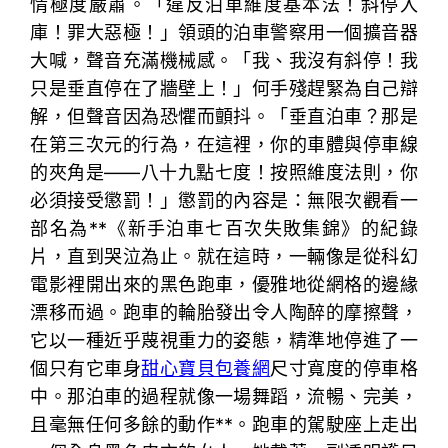
情極度嚴肅。「違反泊車維度基本法！斜停入
庫！罪大惡極！」領頭的泊車警察用一個擴音器
大喊，聲音充滿機械感。「我、我沒有斜停！我
只是垂直停在了牆壁上！」何手殘趕緊為自己辯
解，但聲音因為恐懼而顫抖。「垂直泊車？那是
在第三次元的行為，在這裡，你的車體與停車線
的夾角是——八十九點七度！按照維度法則，你
必須接受懲罰！」懲罰的內容是：無限次觀看一
部名為**《新手泊車七百次失敗集錦》的紀錄
片，直到哭泣為止。就在這時，一輛像是從科幻
電影裡開出來的黑色跑車，優雅地從網格的邊緣
漂移而過。跑車的輪胎發出令人陶醉的摩擦聲，
它以一種近乎蔑視重力的姿態，精準地停進了一
個只有它車身
甜心寶貝包養網
尺寸寬度的停車格
中。那泊車的過程就像一場舞蹈，流暢、完美，
且毫無任何多餘的動作**。跑車的駕駛座上走出