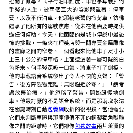
拉開了帷幕。《平行泊車維度：車位爭奪戰》何
手殘的人生，被兩個巨大的陰影籠罩著：停車
費，以及平行泊車。他那輛老舊的掀背車，彷彿
繼承了他所有的駕駛焦慮，從未在他需要時提供
過任何幫助。今天，他面臨的是城市傳說中最恐
怖的挑戰，一條夾在理髮店與一間專賣金屬雕像
的畫廊之間的窄巷。一個看起來比他車子尺寸小
上三十公分的停車格，上面還灑著一層可疑的白
色粉末。何手殘深吸一口氣。將車子打了倒檔。
他的車載語音系統發出了令人不快的女聲：「警
告，後方障礙物距離：無限趨近於零。」「請考
慮放棄治療。」他忽略了警告，開始緩慢地倒
車。他最討厭的不是語音系統，而是那兩塊永遠
在關鍵時刻自動
包養網
收折的後視鏡。當他需要
它們來判斷車體與那座價值不菲的銅製獨角獸雕
像之間的距離時，它們卻像
包養故事
兩片羞澀的