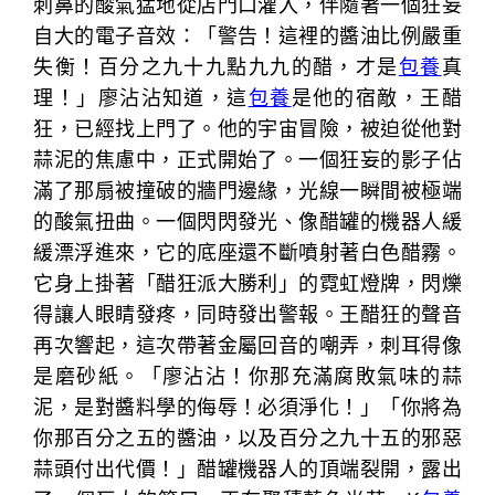
刺鼻的酸氣猛地從店門口灌入，伴隨著一個狂妄
自大的電子音效：「警告！這裡的醬油比例嚴重
失衡！百分之九十九點九九的醋，才是
包養
真
理！」廖沾沾知道，這
包養
是他的宿敵，王醋
狂，已經找上門了。他的宇宙冒險，被迫從他對
蒜泥的焦慮中，正式開始了。一個狂妄的影子佔
滿了那扇被撞破的牆門邊緣，光線一瞬間被極端
的酸氣扭曲。一個閃閃發光、像醋罐的機器人緩
緩漂浮進來，它的底座還不斷噴射著白色醋霧。
它身上掛著「醋狂派大勝利」的霓虹燈牌，閃爍
得讓人眼睛發疼，同時發出警報。王醋狂的聲音
再次響起，這次帶著金屬回音的嘲弄，刺耳得像
是磨砂紙。「廖沾沾！你那充滿腐敗氣味的蒜
泥，是對醬料學的侮辱！必須淨化！」「你將為
你那百分之五的醬油，以及百分之九十五的邪惡
蒜頭付出代價！」醋罐機器人的頂端裂開，露出