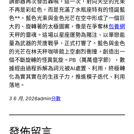
調節器再次發出轟鳴，這一次，射向天空的光束
不再是彩虹色，而是充滿了水瓶座特有的怪誕藍
色**。藍色光束與金色光芒在空中形成了一個巨
大的、旋轉著的太極圖案，像是在爭奪林
包養網
天秤的靈魂。這場以星座運勢為賭注、以單戀能
量為武器的荒唐戰爭，正式打響了。藍色與金色
的光芒在林天秤咖啡館上空劇烈衝撞，創造出一
個不斷旋轉的怪異氣旋。PB（萬萬億字節），數
據經由過程拆解為詞元被AI處置、利用，終極轉
化為實其實在的生孩子力，推進模子迭代、利用
落地。
3 6 月, 2026
admin
分數
發佈留言