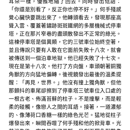
耳朵一樣，優雅地縮了回去。同時發出低語：
「你還是別看了，反正你也停不好。」何手殘感
覺心臟快要跳出來了。他轉頭看去，發現那座高
聳入雲、覆蓋著鏽跡斑斑鐵網的多層機械式停車
塔，正在那片窄巷的盡頭散發出不正常的綠光。
這棟停車塔是個異類，它的三號車位始終空著，
並且傳說只要有人敢在它面前失敗十八次，就會
被傳送到一個泊車地獄。他已經失敗了十七次。
現在是第十八次。他打了方向盤，車頭朝著銅獨
角獸的方向猛地偏轉。後視鏡發出最後的溫柔提
醒：「再見，世界。」他沒有撞上獨角獸，但他
那顫抖的車尾卻擦到了停車塔三號車位入口處的
一根古老、佈滿苔蘚的柱子。不是撞擊，而是輕
柔的碰觸，像戀人之間的耳語。接著，一道濃郁
的、像薄荷口香糖一樣的綠色光芒。猛地從柱子
爆發出來，瞬間吞噬了何手殘和他的掀背車。光