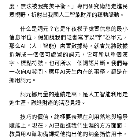
度，無法被我完美平衡。」專門研究術語走進民
眾視野，折射出我國人工智能財產的蓬勃脈動。
什么是詞元？它是年夜模子處置信息的最小
信息單位，假如說我們唸書寫字以“字”為單元，
那么AI（人工智能）處置數據時，就會先將數據
拆解成一個個可處置的詞元，它可所以單個漢
字、標點符號，也可所以一個詞語片斷。我們每
一次向AI發問、應用AI天生內在的事務，都是在
挪用詞元。
詞元挪用量的連續走高，是人工智能利用走
進生涯、融進財產的活潑見證。
技巧的價值，終極要表現在利用落地與場景
賦能上。現在，AI已融進我們生涯的方方面面：
教員用AI幫助備課提他掏出他的純金箔信用卡，