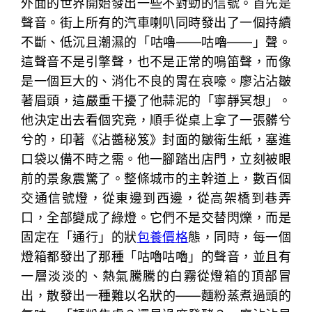
外面的世界開始發出一些不對勁的信號。首先是
聲音。街上所有的汽車喇叭同時發出了一個持續
不斷、低沉且潮濕的「咕嚕——咕嚕——」聲。
這聲音不是引擎聲，也不是正常的鳴笛聲，而像
是一個巨大的、消化不良的胃在哀嚎。廖沾沾皺
著眉頭，這嚴重干擾了他蒜泥的「寧靜冥想」。
他決定出去看個究竟，順手從桌上拿了一張髒兮
兮的，印著《沾醬秘笈》封面的皺衛生紙，塞進
口袋以備不時之需。他一腳踏出店門，立刻被眼
前的景象震驚了。整條城市的主幹道上，數百個
交通信號燈，從東邊到西邊，從高架橋到巷弄
口，全部變成了綠燈。它們不是交替閃爍，而是
固定在「通行」的狀
包養價格
態，同時，每一個
燈箱都發出了那種「咕嚕咕嚕」的聲音，並且有
一層淡淡的、熱氣騰騰的白霧從燈箱的頂部冒
出，散發出一種難以名狀的——麵粉蒸煮過頭的