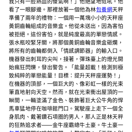
我只有一腔熱血的傻氣啊！」他絕望地低吼。他
看了一眼腳邊。那裡放著一個他為林
包養網
天秤
準備了兩年的禮物：一個用一萬塊小小的天秤座
黃銅齒輪組成的音樂盒。他從未送出，因為害怕
被拒絕。這份害怕，就是純度最高的單戀情感。
張水瓶咬緊牙關，將那個黃銅齒輪音樂盒砸爛，
將所有的齒輪都倒入「情感調節器」的輸入口。
機器發出刺耳的尖叫，接著，彈珠臺上的燈光開
始瘋狂閃爍，發出警告。「能量超載！檢測到極
致純粹的單戀能量！目標：提升天秤座運勢！」
在機器的頂部，一個巨大的、像彩虹一樣的光束
筆直地射向天空。然而，就在光束衝出屋頂的一
瞬間，一輛塗滿了金色、裝飾著巨大公牛角的悍
馬車猛地停在咖啡館門口。駕駛座上走下一個全
身肌肉、戴著鑽石項圈的男人，那人正是林天秤
的狂熱追求者——金牛座霸總牛土豪。牛土豪一