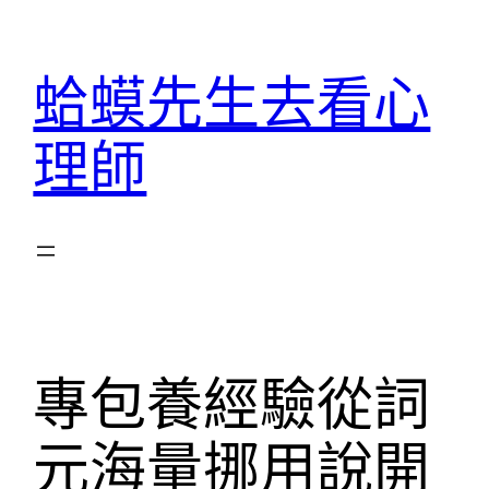
跳
至
蛤蟆先生去看心
主
要
理師
內
容
專包養經驗從詞
元海量挪用說開