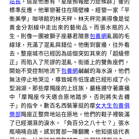
站長
，這是他患有「星座預報壓力症候群」後的
標準反應。他單戀著住在隔壁棟、經營一家「平
衡美學」咖啡館的林天秤。林天秤完美得像是從
黃金分割線中走出來的藝術品。而張水瓶的人
生，則像一團被獅子座暴君隨意
包養網
亂踢的毛
線球，充滿了混亂與錯位。他衝到窗邊，往外看
去。整座城市已經因為這個突如其來的「超級修
正」而陷入了荒謬的混亂。街道上的雙魚座們，
開始不受控制地流下
包養網
鹹鹹的海水淚，他們
無法停止地哭泣，導致城市低窪處已經形成了小
型潟湖。那些摩羯座的上班族，嚴格遵守著廣播
中「摩羯座今天適合原地踏步，否則將失去襪
子」的指令。數百名西裝筆挺的摩
女大生包養俱
樂部
羯座正整齊地站在原地，他們的鞋子裡裝滿
了已經潮濕的淚水。「負百分之八十七？」張水
瓶喃喃自語，感到胃部一陣翻騰，他知道這代表