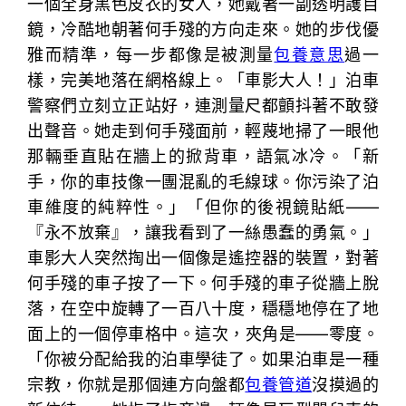
一個全身黑色皮衣的女人，她戴著一副透明護目
鏡，冷酷地朝著何手殘的方向走來。她的步伐優
雅而精準，每一步都像是被測量
包養意思
過一
樣，完美地落在網格線上。「車影大人！」泊車
警察們立刻立正站好，連測量尺都顫抖著不敢發
出聲音。她走到何手殘面前，輕蔑地掃了一眼他
那輛垂直貼在牆上的掀背車，語氣冰冷。「新
手，你的車技像一團混亂的毛線球。你污染了泊
車維度的純粹性。」「但你的後視鏡貼紙——
『永不放棄』，讓我看到了一絲愚蠢的勇氣。」
車影大人突然掏出一個像是遙控器的裝置，對著
何手殘的車子按了一下。何手殘的車子從牆上脫
落，在空中旋轉了一百八十度，穩穩地停在了地
面上的一個停車格中。這次，夾角是——零度。
「你被分配給我的泊車學徒了。如果泊車是一種
宗教，你就是那個連方向盤都
包養管道
沒摸過的