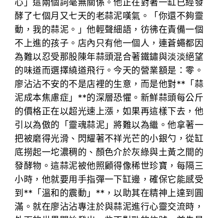
心」這兩個詞毫無關係。他正在對著一缸已經發
酵了七個月又七天的老蒜泥嘆氣。「你還不夠靈
動，我的蒜泥。」他輕聲細語，彷彿在責備一個
不上進的孩子。店內只有他一個人，連蒼蠅都因
為難以忍受那股陳年蒜頭混合著鐵鏽與淡淡絕望
的味道而選擇繞道飛行。今天的營業額是：零。
廖沾沾不安的不是店裡的生意，而是他對**「蒜
泥成本焦慮症」**的深層恐懼。新鮮蒜頭每公斤
的價格正在以超光速上漲，如果再這樣下去，他
引以為傲的「靈魂蒜泥」將難以為繼。他拿著一
把被磨得光滑、閃耀著不祥光芒的小銀勺，從缸
底撈起一坨濃稠的、顏色介於灰綠與土黃之間的
發酵物。這蒜泥被他照顧得像稀世珍寶，每隔三
小時，他就要用手指彈一下缸邊，確保它能感受
到**「溫和的震動」**，以助其在精神上達到圓
滿。就在廖沾沾專注於與蒜泥進行心靈交流時，