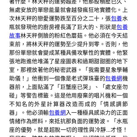
著什麼。林天秤的運勢越差，他那股積壓已久、
無處安放的單戀能量就會越發瘋狂地實體化。上
次林天秤的戀愛運勢跌至百分之二十，張
包養
水
瓶就發現他的廚房裡長滿了巨大的、形狀是
包養
故事
林天秤側臉的粉紅色蘑菇。他必須在今天結
束前，將林天秤的運勢至少提升到零。否則，他
那份單戀就會變成某種具備攻擊性的實體。他緊
張地跑進他堆滿了星座圖表和過期甜甜圈的地下
室，那裡放著他的秘密武器。「我需要星象學輔
助儀！」他衝到一個像是老式彈珠臺的
包養網
機
器前，上面貼滿了「巨蟹座已哭」、「處女座勿
碰」等警告標籤。這是他用廢棄的唱片機和一個
不知名的外星計算器改造而成的「情感調節
器」。他必須輸
包養網
入一種極具感染力的正面
情緒作為燃料，來抵抗那負面的運勢波。「水瓶
座的優勢，就是超脫一切的理性與冷靜…才怪！