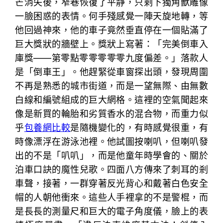
芒消失後，窄巷恢復了平靜，只剩下獨角獸雕像
一臉困惑的表情。何手殘感覺一陣天旋地轉，等
他回過神來，他的車子竟然垂直停在一個貼滿了
巨大獎狀的牆壁上。獎狀上寫著：「完美倒車入
庫獎——第零點零零零零零九度偏差。」落款人
是「倒車王」。他趕緊從車窗探出頭，發現周圍
不再是熟悉的城市街道，而是一望無際、由無數
白線和編號組成的巨大網格。這裡的空氣聞起來
像是新買的輪胎和劣質香水的混合物，而重力似
乎
包養網比較
是隨機變化的，有時感覺很重，有
時像漂浮在游泳池裡。他試圖按喇叭，但喇叭發
出的不是「叭叭」，而是他童年時學會的、關於
泊車口訣的魔性兒歌。四面八方傳來了刺耳的剎
車聲，接著，一群穿著反光背心和戴著白色安全
帽的人朝他衝來。這些人手裡拿的不是警棍，而
是長長的測量尺和巨大的電子角度儀，臉上的表