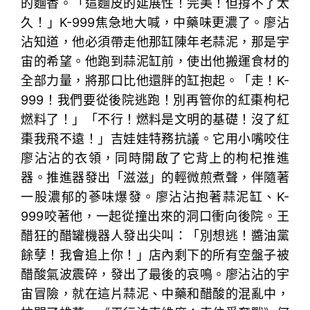
的麵香。「這麵皮的延展性！完美！但撐不了太
久！」K-999焦急地大喊，中藥味更濃了。廖沾
沾知道，他必須帶走他那缸陳年老蒜泥，那是宇
宙的希望。他跑到蒜泥缸前，使出他搬運食材的
全部力量，將那口比他還胖的缸抱起。「走！K-
999！我們要從後院逃跑！別再管你的紅棗枸杞
燃料了！」「不行！燃料是文明的基礎！沒了紅
棗我飛不遠！」吉娃娃特務抗議。它用小嘴咬住
廖沾沾的衣領，同時開啟了它背上的枸杞推進
器。推進器發出「滋滋」的輕微煎煮聲，伴隨著
一股濃郁的蔘味爆發。廖沾沾抱著蒜泥缸、K-
999咬著他，一起從撞出來的洞口衝向後院。王
醋狂的醋罐機器人發出尖叫：「別想逃！醬油黨
餘孽！我會追上你！」店內剩下的所有空盤子被
醋酸氣波震碎，發出了最後的哀鳴。廖沾沾的宇
宙冒險，就在這片蒜泥、中藥和醋酸的混亂中，