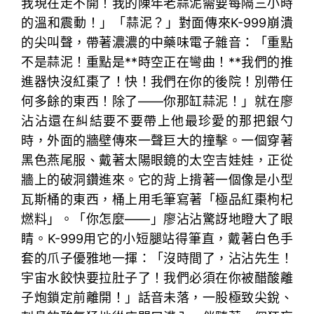
我現在走不開！我的陳年老蒜泥需要每隔三小時
的溫和震動！」「蒜泥？」對面傳來K-999崩潰
的尖叫聲，帶著濃濃的中藥味電子雜音：「重點
不是蒜泥！重點是**時空正在彎曲！**我們的推
進器快沒紅棗了！快！我們在你的後院！別帶任
何多餘的東西！除了——你那缸蒜泥！」就在廖
沾沾還在糾結要不要帶上他最珍愛的那把銀勺
時，外面的牆壁傳來一聲巨大的撞擊。一個穿著
黑色燕尾服、戴著太陽眼鏡的太空吉娃娃，正從
牆上的破洞鑽進來。它的背上揹著一個像是小型
瓦斯桶的東西，桶上用毛筆寫著「極品紅棗枸杞
燃料」。「你怎麼——」廖沾沾驚訝地瞪大了眼
睛。K-999用它的小短腿站得筆直，戴著白色手
套的爪子優雅地一揮：「沒時間了，沾沾先生！
宇宙水餃快要拉肚子了！我們必須在你被醋酸離
子炮鎖定前離開！」話音未落，一股極致尖銳、