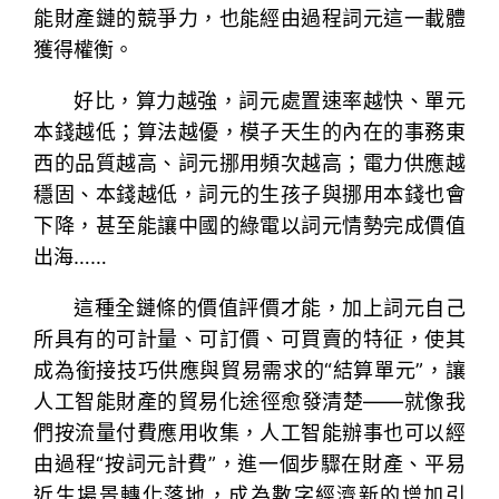
能財產鏈的競爭力，也能經由過程詞元這一載體
獲得權衡。
好比，算力越強，詞元處置速率越快、單元
本錢越低；算法越優，模子天生的內在的事務東
西的品質越高、詞元挪用頻次越高；電力供應越
穩固、本錢越低，詞元的生孩子與挪用本錢也會
下降，甚至能讓中國的綠電以詞元情勢完成價值
出海……
這種全鏈條的價值評價才能，加上詞元自己
所具有的可計量、可訂價、可買賣的特征，使其
成為銜接技巧供應與貿易需求的“結算單元”，讓
人工智能財產的貿易化途徑愈發清楚——就像我
們按流量付費應用收集，人工智能辦事也可以經
由過程“按詞元計費”，進一個步驟在財產、平易
近生場景轉化落地，成為數字經濟新的增加引