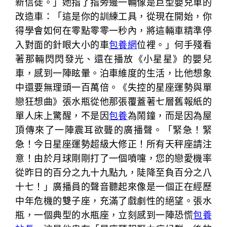
新信徒。」她指了指旁邊一輛像是巨型嬰兒車的
改造車：「這是你的訓練工具，從現在開始，你
得學會如何在零點零零一秒內，將這輛車精準停
入對面的針眼大小的車
包養網
位裡。」何手殘看
著那輛閃閃發光、還在播放《小星星》的嬰兒
車，感到一陣眩暈。泊車維度的生活，比他想象
中還要無理頭一百萬倍。《失控的星座運勢與單
戀狂想曲》張水瓶從他那張覆蓋著七層舊報紙的
單人床上驚醒，不是因
包養
為鬧鐘，而是因為屋
頂傳來了一陣震耳欲聾的廣播聲。「緊急！緊
急！今日星座運勢超級大修正！所有天秤座請注
意！由於月球剛剛打了一個噴嚏，您的戀愛機率
從昨日的百分之九十九點九，陡降至負百分之八
十七！」廣播員的聲音聽起來像是一個正在經歷
中年危機的雙子座，充滿了戲劇性的絕望。張水
瓶，一個典型的水瓶座，立刻感到一陣恐慌
包養