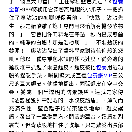
了一個巨大的管口，正在聚積藍色光芒。K
包養
金額
-999特務用它穿著燕尾服的小爪子，一把抓
住了廖沾沾的褲腳催促著他。「快點！沾沾先
生！那是醋酸離子炮！專門用來溶解有機發酵物
的！」「它會把你的蒜泥在零點一秒內變成無菌
的、純淨的白醋！那是浩劫啊！」「不准動我的
蒜泥！」廖沾沾發出了醬料學家對待信仰般的怒
吼。他以一種專業包水餃的極限速度，從旁邊的
麵粉堆中抓起了兩團麵皮。麵皮被他
包養
用氣功
般的捏製手法，瞬間擴大成直徑
包養網VIP
三公
尺的巨大麵皮。他猛地擲出，兩張麵皮在空中交
疊，變成一個半透明的防禦護盾。這就是家傳
《沾醬秘笈》中記載的「水餃皮護盾」，薄韌而
充滿彈性。藍色離子炮光束猛烈地擊中麵皮護
盾，發出了一聲像是汽水開蓋的聲音。護盾劇烈
震動，但奇蹟般地擋住了攻擊，只是散發出濃郁