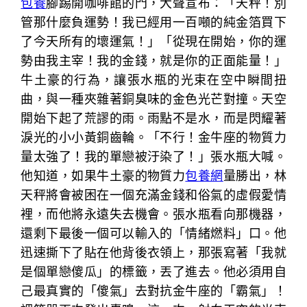
包養
腳踢開咖啡館的門，大聲宣布：「天秤！別
管那什麼負運勢！我已經用一百噸的純金箔買下
了今天所有的壞運氣！」「從現在開始，你的運
勢由我主宰！我的金錢，就是你的正面能量！」
牛土豪的行為，讓張水瓶的光束在空中瞬間扭
曲，與一種夾雜著銅臭味的金色光芒對撞。天空
開始下起了荒謬的雨。雨點不是水，而是閃耀著
淚光的小小黃銅齒輪。「不行！金牛座的物質力
量太強了！我的單戀被汙染了！」張水瓶大喊。
他知道，如果牛土豪的物質力
包養網
量勝出，林
天秤將會被困在一個充滿金錢和俗氣的虛假愛情
裡，而他將永遠失去機會。張水瓶看向那機器，
還剩下最後一個可以輸入的「情緒燃料」口。他
迅速撕下了貼在他背後衣領上，那張寫著「我就
是個單戀傻瓜」的標籤，丟了進去。他必須用自
己最真實的「傻氣」去對抗金牛座的「霸氣」！