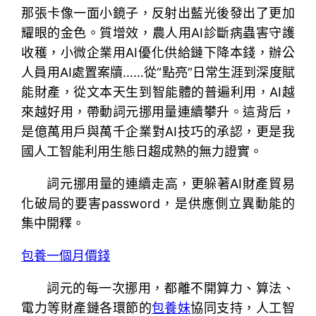
那張卡像一面小鏡子，反射出藍光後發出了更加
耀眼的金色。質增效，農人用AI診斷病蟲害守護
收穫，小微企業用AI優化供給鏈下降本錢，辦公
人員用AI處置案牘……從“點亮”日常生涯到深度賦
能財產，從文本天生到智能體的普遍利用，AI越
來越好用，帶動詞元挪用量連續攀升。這背后，
是億萬用戶與萬千企業對AI技巧的承認，更是我
國人工智能利用生態日趨成熟的無力證實。
詞元挪用量的連續走高，更躲著AI財產貿易
化破局的要害password，是供應側立異動能的
集中開釋。
包養一個月價錢
詞元的每一次挪用，都離不開算力、算法、
電力等財產鏈各環節的
包養妹
協同支持，人工智