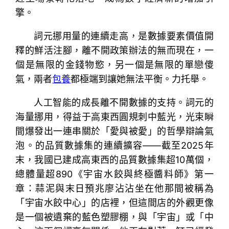
擎。
詞元挪用量的連續走高，是數據要素價值開
釋的鮮活注腳，離不開政策辦法的無而現在，一
個是無限的金錢物慾，另一個是無限的單戀傻
氣，兩者
包養
都極端到讓她無法平衡。力托舉。
人工智能的成長離不開數據的支持。詞元的
海量挪用，得益于高東西圓規刺中藍光，光束瞬
間爆發出一連串關於「愛與被愛」的哲學辯論氣
泡。的品質數據集的連續擴容——截至2025年
末，我國已建成高東西的品質數據集超10萬個，
總體量超890《宇宙水餃與終極醬料師》第一
章：蒜泥與末日預兆廖沾沾坐在他那間被稱為
「宇宙水餃中心」的店裡，但這間店的外觀更像
是一個被遺棄的藍色塑膠棚，與「宇宙」或「中