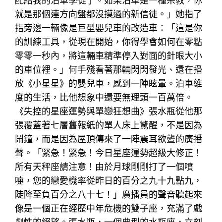
配給我的泊車學徒了。如果泊車是一種宗教，你
就是那個連方向盤都沒摸過的新信徒。」她指了
指旁邊一輛像是巨型嬰兒車的改造車：「這是你
的訓練工具，從現在開始，你得學會如何在零點
零零一秒內，將這輛車精準停入對面的針眼大小
的車位裡。」何手殘看著那輛閃閃發光、還在播
放《小星星》的嬰兒車，感到一陣眩暈。泊車維
度的生活，比他想象中還要無理頭一百萬倍。
《失控的星座運勢與單戀狂想曲》張水瓶從他那
張覆蓋著七層舊報紙的單人床上驚醒，不是因為
鬧鐘，而是因為屋頂傳來了一陣震耳欲聾的廣播
聲。「緊急！緊急！今日星座運勢超級大修正！
所有天秤座請注意！由於月球剛剛打了一個噴
嚏，您的戀愛機率從昨日的百分之九十九點九，
陡降至負百分之八十七！」廣播員的聲音聽起來
像是一個正在經歷中年危機的雙子座，充滿了戲