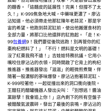
震動，但奇蹟般地擋住了攻擊，只是散發出濃郁
的麵香。「這麵皮的延展性！完美！但撐不了太
久！」K-999焦急地大喊，中藥味更濃了。廖沾
沾知道，他必須帶走他那缸陳年老蒜泥，那是宇
宙的希望。他跑到蒜泥缸前，使出他搬運食材的
全部力量，將那口比他還胖的缸抱起。「走！K-
99
包養網
9！我們要從後院逃跑！別再管你的紅
棗枸杞燃料了！」「不行！燃料是文明的基礎！
沒了紅棗我飛不遠！」吉娃娃特務抗議。它用小
嘴咬住廖沾沾的衣領，同時開啟了它背上的枸杞
推進器。推進器發出「滋滋」的輕微煎煮聲，伴
隨著一股濃郁的蔘味爆發。廖沾沾抱著蒜泥缸、
K-999咬著他，一起從撞出來的洞口衝向後院。
王醋狂的醋罐機器人發出尖叫：「別想逃！醬油
黨餘孽！我會追上你！」店內剩下的所有空盤子
被醋酸氣波震碎，發出了最後的哀鳴。廖沾沾的