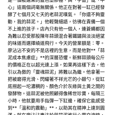
是一個被遺棄的藍色塑膠棚，與「宇宙」或「中
心」這兩個詞毫無關係。他正在對著一缸已經發
酵了七個月又七天的老蒜泥嘆氣。「你還不夠靈
動，我的蒜泥。」他輕聲細語，彷彿在責備一個
不上進的孩子。店內只有他一個人，連蒼蠅都因
為難以忍受那股陳年蒜頭混合著鐵鏽與淡淡絕望
的味道而選擇繞道飛行。今天的營業額是：零。
廖沾沾不安的不是店裡的生意，而是他對**「蒜
泥成本焦慮症」**的深層恐懼。新鮮蒜頭每公斤
的價格正在以超光速上漲，如果再這樣下去，他
引以為傲的「靈魂蒜泥」將難以為繼。他拿著一
把被磨得光滑、閃耀著不祥光芒的小銀勺，從缸
底撈起一坨濃稠的、顏色介於灰綠與土黃之間的
發酵物。這蒜泥被他照顧得像稀世珍寶，每隔三
小時，他就要用手指彈一下缸邊，確保它能感受
到**「溫和的震動」**，以助其在精神上達到圓