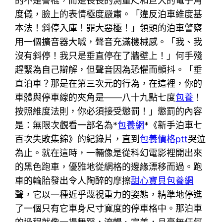
的不是警棍，而是長長的測量尺和巨大的電子角
度儀，臉上的表情極度嚴肅。「違反泊車維度基
本法！斜停入庫！罪大惡極！」領頭的泊車警察
用一個擴音器大喊，聲音充滿機械感。「我、我
沒有斜停！我只是垂直停在了牆壁上！」何手殘
趕緊為自己辯解，但聲音因為恐懼而顫抖。「垂
直泊車？那是在第三次元的行為，在這裡，你的
車體與停車線的夾角是——八十九點七度
包養
！
按照維度法則，你必須接受懲罰！」懲罰的內容
是：無限次觀看一部名為*
包養網
*《新手泊車七
百次失敗集錦》的紀錄片，直到
包養價格ptt
哭泣
為止。就在這時，一輛像是從科幻電影裡開出來
的黑色跑車，優雅地從網格的邊緣漂移而過。跑
車的輪胎發出令人陶醉的摩擦
甜心寶貝包養網
聲，它以一種近乎蔑視重力的姿態，精準地停進
了一個只有它車身尺寸寬度的停車格中。那泊車