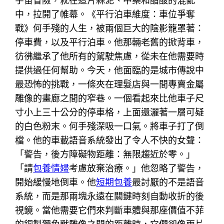
宇宙冒險，就在這片蒜泥、中藥和醋酸的混亂
中，拉開了帷幕。《平行泊車維度：車位爭奪
戰》何手殘的人生，被兩個巨大的陰影籠罩著：
停車費，以及平行泊車。他那輛老舊的掀背車，
彷彿繼承了他所有的駕駛焦慮，從未在他需要時
提供過任何幫助。今天，他面臨的是城市傳說中
最恐怖的挑戰，一條夾在理髮店與一間專賣金屬
雕像的畫廊之間的窄巷。一個看起來比他車子尺
寸小上三十公分的停車格，上面還灑著一層可疑
的白色粉末。何手殘深吸一口氣。將車子打了倒
檔。他的車載語音系統發出了令人不快的女聲：
「警告，後方障礙物距離：無限趨近於零。」
「請
包養情婦
考慮放棄治療。」他忽略了警告，
開始緩慢地倒車。他
短期包養
最討厭的不是語音
系統，而是那兩塊永遠在關鍵時刻自動收折的後
視鏡。當他需要它們來判斷車體與那座價值不菲