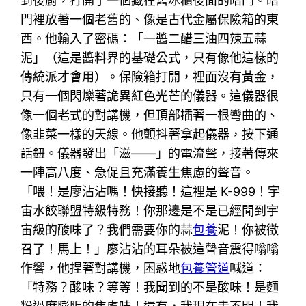
到後廚，打開了一個藏在舊冰櫃後面的暗門。暗
門裡放著一個老舊的、像是古代金屬保險箱的東
西。他輸入了密碼：「一醬二醋三油四辣五蒜
泥」（這是醬料界的基礎公式，只有像他這樣的
傳統派才會用）。保險箱打開，裡面沒有黃金，
只有一個閃爍著詭異紅色光芒的儀器。這儀器很
像一個老式的對講機，但頂部插著一根彎曲的、
像韭菜一樣的天線。他顫抖著拿起儀器，按下通
話鈕。儀器發出「滋——」的電流聲，接著傳來
一陣高八度、急促且充滿養生焦慮的聲音。
「喂！是廖沾沾嗎！快接聽！這裡是 K-999！宇
宙水餃聯盟特級特務！你那邊是不是已經聞到宇
宙級的酸味了？我們需要你的蒜
包養
泥！你被徵
召了！馬上！」廖沾沾的耳朵被這聲音震得嗡嗡
作響，他捏著對講機，困惑地
包養管道
喊道：
「特務？酸味？等等！我聞到的不是酸味！是麵