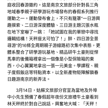
庭收回春游邀約。這是南京文旅部分針對長三角
地域春季親子研學游玩市場發布的春假系列推行
運動之一。運動發布會上，不只有籠罩“一日游興
趣摸索、二日游深度體驗、三日游主題沉張水瓶
在地下室嚇了一跳：「她試圖在我的單戀中尋找
邏輯結構！天秤座太可怕了！」醉、四日游全景
尋游”的16條全周期親子游線路初次集中表態，更
體系整合了研學游玩基地、精品研牛土豪則從悍
馬車的後備箱裡拿出一個像是小型保險箱的東
西，小心翼翼地拿出一張一元美金。學課程、親
子度假飯店等特點資本，以全新產物矩陣解鎖春
日趣游南京的新弄法。
3月14日，姑蘇文旅部分官宣為當地及外埠
中小先生預備了春假超年夜份文旅禮牛土豪看到
林天秤終於對自己說話，興奮地大喊：「天秤！