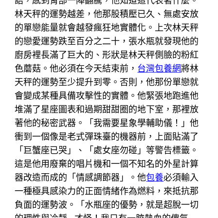
語，感到胃部一陣翻騰，他知道這代表著什麼。
林天秤的運勢越差，他那股積壓已久、無處安放
的單戀能量就會越發瘋狂地實體化。上次林天秤
的戀愛運勢跌至百分之二十，張水瓶就發現他的
廚房裡長滿了巨大的、形狀是林天秤側臉的粉紅
色蘑菇。他必須在今天結束前，
台灣包養網
將林
天秤的運勢至少提升到零。否則，他那份單戀就
會變成某種具備攻擊性的實體。他緊張地跑進他
堆滿了星座圖表和過期甜甜圈的地下室，那裡放
著他的秘密武器。「我需要星象學輔助儀！」他
衝到一個像是老式彈珠臺的機器前，上面貼滿了
「巨蟹座已哭」、「處女座勿碰」等警告標籤。
這是他用廢棄的唱片機和一個不知名的外星計算
器改造而成的「情感調節器」。他
包養
必須輸入
一種極具感染力的正面情緒作為燃料，來抵抗那
負面的運勢波。「水瓶座的優勢，就是超脫一切