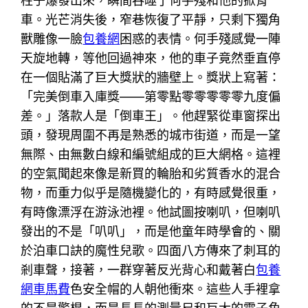
柱子爆發出來，瞬間吞噬了何手殘和他的掀背
車。光芒消失後，窄巷恢復了平靜，只剩下獨角
獸雕像一臉
包養網
困惑的表情。何手殘感覺一陣
天旋地轉，等他回過神來，他的車子竟然垂直停
在一個貼滿了巨大獎狀的牆壁上。獎狀上寫著：
「完美倒車入庫獎——第零點零零零零零九度偏
差。」落款人是「倒車王」。他趕緊從車窗探出
頭，發現周圍不再是熟悉的城市街道，而是一望
無際、由無數白線和編號組成的巨大網格。這裡
的空氣聞起來像是新買的輪胎和劣質香水的混合
物，而重力似乎是隨機變化的，有時感覺很重，
有時像漂浮在游泳池裡。他試圖按喇叭，但喇叭
發出的不是「叭叭」，而是他童年時學會的、關
於泊車口訣的魔性兒歌。四面八方傳來了刺耳的
剎車聲，接著，一群穿著反光背心和戴著白
包養
網車馬費
色安全帽的人朝他衝來。這些人手裡拿