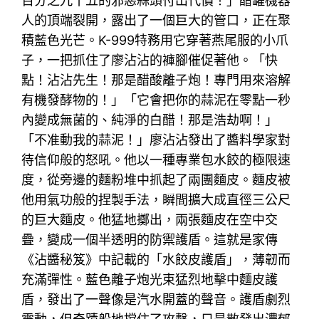
百分之九十五的邪惡蒜頭付出代價！」醋罐機器
人的頂端裂開，露出了一個巨大的管口，正在聚
積藍色光芒。K-999特務用它穿著燕尾服的小爪
子，一把抓住了廖沾沾的褲腳催促著他。「快
點！沾沾先生！那是醋酸離子炮！專門用來溶解
有機發酵物的！」「它會把你的蒜泥在零點一秒
內變成無菌的、純淨的白醋！那是浩劫啊！」
「不准動我的蒜泥！」廖沾沾發出了醬料學家對
待信仰般的怒吼。他以一種專業包水餃的極限速
度，從旁邊的麵粉堆中抓起了兩團麵皮。麵皮被
他用氣功般的捏製手法，瞬間擴大成直徑三公尺
的巨大麵皮。他猛地擲出，兩張麵皮在空中交
疊，變成一個半透明的防禦護盾。這就是家傳
《沾醬秘笈》中記載的「水餃皮護盾」，薄韌而
充滿彈性。藍色離子炮光束猛烈地擊中麵皮護
盾，發出了一聲像是汽水開蓋的聲音。護盾劇烈