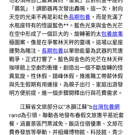
他必須用自己最真實的「傻氣」去對抗金牛座的
「霸氣」！調節器再次發出轟鳴，這一次，射向
天空的光束不再是彩虹色
長期包養
，而是充滿了
水瓶座特有的怪誕藍色**。藍色光束與金色光芒
在空中形成了一個巨大的、旋轉著的太
包養故事
極圖案，像是在爭奪林天秤的靈魂。這場以星座
運勢為賭注、
長期包養
以單戀能量為武器的荒唐
戰爭，正式打響了。藍色與金色的光芒在林天秤
咖啡館上空劇烈衝撞，創造出一個不斷旋轉的怪
異氣旋。性休假、錯峰休假，推進職工帶薪休假
與先生假期有用連接，為親子出行、家庭出游發
明方便前提，進一個步驟開釋出行與花費需求。
江蘇省文旅部分以“水韻江蘇”b
台灣包養網
rand為引領，聯動各地發布春假文旅惠平易近套
餐，涵蓋景區門票減免、飯店住宿優惠、文旅花
費券發放等舉動，并組織博物館、科技館、青少