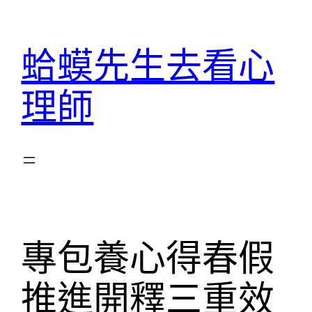
跳
至
蛤蟆先生去看心
主
要
理師
內
容
專包養心得春假
推進開釋三重效