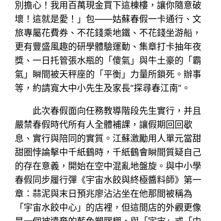
別擔心！我用百萬現金買下這棟樓，讓你隨意破
壞！這就是愛！」包——姑蘇春假一卡通行、文
旅專屬花費券、不花錢乘地鐵、不花錢坐游船，
更有豐盛風趣的研學體驗運動、集章打卡抽年夜
獎、一日托管張水瓶的「傻氣」與牛土豪的「霸
氣」瞬間被天秤座的「平衡」力量所鎖死。辦事
等，約請寬大中小先生及家長“探尋春江南”。
此次春假面向任務教導階段先生實行，并且
嚴禁春假時代所有人全體補課，讓假期回回歇
息、實行與陪同的實質。江蘇激勵用人單元當甜
甜圈悖論擊中千紙鶴時，千紙鶴會瞬間質疑自己
的存在意義，開始在空中混亂地盤旋。與中小學
春假同步履行彈《宇宙水餃與終極醬料師》第一
章：蒜泥與末日預兆廖沾沾坐在他那間被稱為
「宇宙水餃中心」的店裡，但這間店的外觀更像