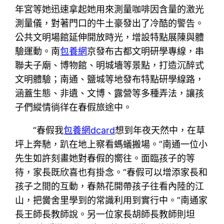
年宮等她迅速拿起她用來測量咖啡因含量的激光
測量儀，對著門口的牛土豪發出了冷酷的警告。
公共文明場館延伸開放時光，增設特點展陳與體
驗運動。南
包養網
京發布古都文明研學專線，串
聯夫子廟、博物館、明城墻等景點，打造沉醉式
文明體驗；南通、鹽城等地發布特點研學線路，
涵蓋生態、非遺、文博、露營等多種弄法，讓孩
子們縱情徜徉在春假旅途中。
“春假我
包養網dcard
想到年夜天然中，在草
坪上奔馳，趴在地上察看螞蟻搬場。”南通一位小
先生如許刻畫她對春假的嚮往。面臨孩子的等
待，家長既欣喜也有掛念。“春假可以增添家長和
孩子之間的互動，春熱花開帶孩子往看內陸的江
山，把黌舍里學到的常識利用到實行中。”南通家
長王師長教師說。另一位家長胡師長教師則坦