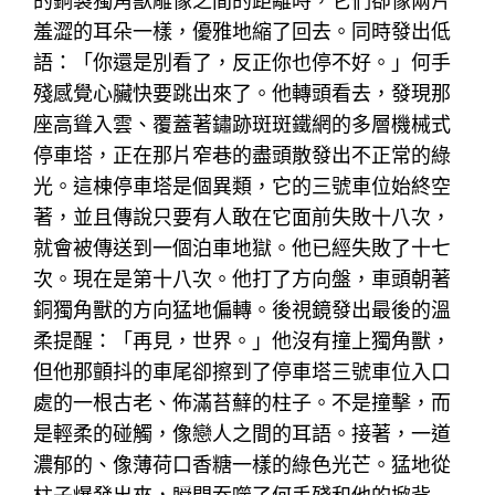
的銅製獨角獸雕像之間的距離時，它們卻像兩片
羞澀的耳朵一樣，優雅地縮了回去。同時發出低
語：「你還是別看了，反正你也停不好。」何手
殘感覺心臟快要跳出來了。他轉頭看去，發現那
座高聳入雲、覆蓋著鏽跡斑斑鐵網的多層機械式
停車塔，正在那片窄巷的盡頭散發出不正常的綠
光。這棟停車塔是個異類，它的三號車位始終空
著，並且傳說只要有人敢在它面前失敗十八次，
就會被傳送到一個泊車地獄。他已經失敗了十七
次。現在是第十八次。他打了方向盤，車頭朝著
銅獨角獸的方向猛地偏轉。後視鏡發出最後的溫
柔提醒：「再見，世界。」他沒有撞上獨角獸，
但他那顫抖的車尾卻擦到了停車塔三號車位入口
處的一根古老、佈滿苔蘚的柱子。不是撞擊，而
是輕柔的碰觸，像戀人之間的耳語。接著，一道
濃郁的、像薄荷口香糖一樣的綠色光芒。猛地從