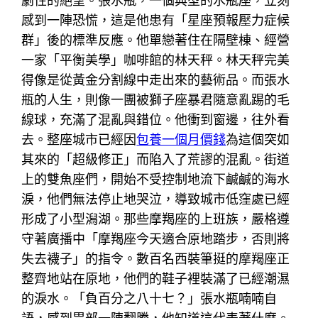
劇性的絕望。張水瓶，一個典型的水瓶座，立刻
感到一陣恐慌，這是他患有「星座預報壓力症候
群」後的標準反應。他單戀著住在隔壁棟、經營
一家「平衡美學」咖啡館的林天秤。林天秤完美
得像是從黃金分割線中走出來的藝術品。而張水
瓶的人生，則像一團被獅子座暴君隨意亂踢的毛
線球，充滿了混亂與錯位。他衝到窗邊，往外看
去。整座城市已經因
包養一個月價錢
為這個突如
其來的「超級修正」而陷入了荒謬的混亂。街道
上的雙魚座們，開始不受控制地流下鹹鹹的海水
淚，他們無法停止地哭泣，導致城市低窪處已經
形成了小型潟湖。那些摩羯座的上班族，嚴格遵
守著廣播中「摩羯座今天適合原地踏步，否則將
失去襪子」的指令。數百名西裝筆挺的摩羯座正
整齊地站在原地，他們的鞋子裡裝滿了已經潮濕
的淚水。「負百分之八十七？」張水瓶喃喃自