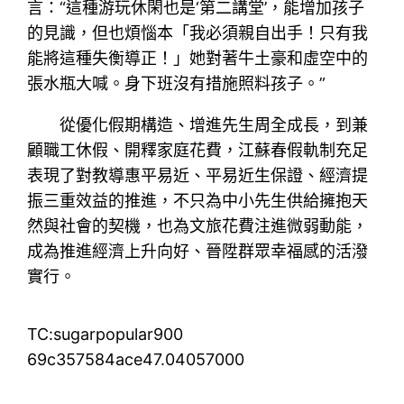
言：“這種游玩休閑也是‘第二講堂’，能增加孩子
的見識，但也煩惱本「我必須親自出手！只有我
能將這種失衡導正！」她對著牛土豪和虛空中的
張水瓶大喊。身下班沒有措施照料孩子。”
從優化假期構造、增進先生周全成長，到兼
顧職工休假、開釋家庭花費，江蘇春假軌制充足
表現了對教導惠平易近、平易近生保證、經濟提
振三重效益的推進，不只為中小先生供給擁抱天
然與社會的契機，也為文旅花費注進微弱動能，
成為推進經濟上升向好、晉陞群眾幸福感的活潑
實行。
TC:sugarpopular900
69c357584ace47.04057000