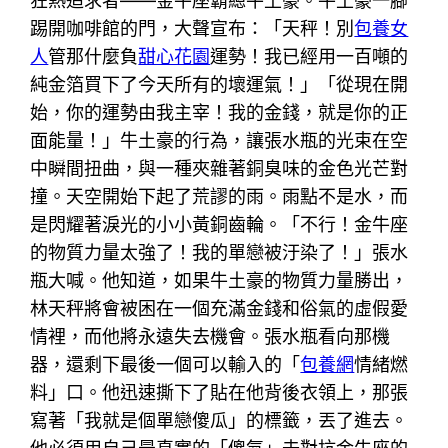
狂熱追求者——金牛座霸總牛土豪。牛土豪一腳
踢開咖啡館的門，大聲宣布：「天秤！別
包養女
人
管那什麼負
甜心花園
運勢！我已經用一百噸的
純金箔買下了今天所有的壞運氣！」「從現在開
始，你的運勢由我主宰！我的金錢，就是你的正
面能量！」牛土豪的行為，讓張水瓶的光束在空
中瞬間扭曲，與一種夾雜著銅臭味的金色光芒對
撞。天空開始下起了荒謬的雨。雨點不是水，而
是閃耀著淚光的小小黃銅齒輪。「不行！金牛座
的物質力量太強了！我的單戀被汙染了！」張水
瓶大喊。他知道，如果牛土豪的物質力量勝出，
林天秤將會被困在一個充滿金錢和俗氣的虛假愛
情裡，而他將永遠失去機會。張水瓶看向那機
器，還剩下最後一個可以輸入的「
包養網
情緒燃
料」口。他迅速撕下了貼在他背後衣領上，那張
寫著「我就是個單戀傻瓜」的標籤，丟了進去。