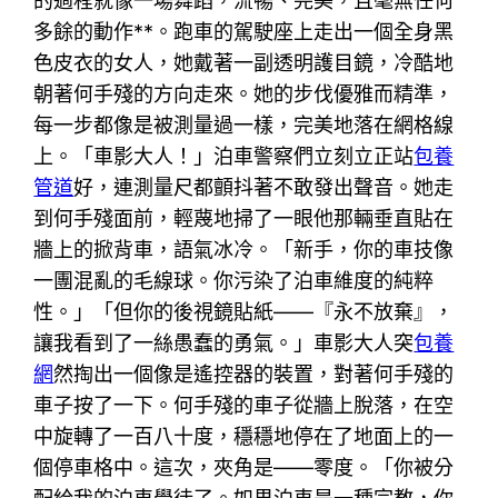
的過程就像一場舞蹈，流暢、完美，且毫無任何
多餘的動作**。跑車的駕駛座上走出一個全身黑
色皮衣的女人，她戴著一副透明護目鏡，冷酷地
朝著何手殘的方向走來。她的步伐優雅而精準，
每一步都像是被測量過一樣，完美地落在網格線
上。「車影大人！」泊車警察們立刻立正站
包養
管道
好，連測量尺都顫抖著不敢發出聲音。她走
到何手殘面前，輕蔑地掃了一眼他那輛垂直貼在
牆上的掀背車，語氣冰冷。「新手，你的車技像
一團混亂的毛線球。你污染了泊車維度的純粹
性。」「但你的後視鏡貼紙——『永不放棄』，
讓我看到了一絲愚蠢的勇氣。」車影大人突
包養
網
然掏出一個像是遙控器的裝置，對著何手殘的
車子按了一下。何手殘的車子從牆上脫落，在空
中旋轉了一百八十度，穩穩地停在了地面上的一
個停車格中。這次，夾角是——零度。「你被分