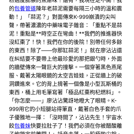
粉過度膨脹的焦慮味！還有，我現在走不開！我
的
包養管道
陳年老蒜泥需要每隔三小時的溫和震
動！」「蒜泥？」對面傳來K-999崩潰的尖叫
聲，帶著濃濃的中藥味電子雜音：「重點不是蒜
泥！重點是**時空正在彎曲！**我們的推進器快
沒紅棗了！快！我們在你的後院！別帶任何多餘
的東西！除了——你那缸蒜泥！」就在廖沾沾還
在糾結要不要帶上他最珍愛的那把銀勺時，外面
的牆壁傳來一聲巨大的撞擊。一個穿著黑色燕尾
服、戴著太陽眼鏡的太空吉娃娃，正從牆上的破
洞鑽進來。它的背上揹著一個像是小型瓦斯桶的
東西，桶上用毛筆寫著「極品紅棗枸杞燃料」。
「你怎麼——」廖沾沾驚訝地瞪大了眼睛。K-
999用它的小短腿站得筆直，戴著白色手套的爪
子優雅地一揮：「沒時間了，沾沾先生！宇宙水
餃
包養妹
快要拉肚子了！我們必須在你被醋酸離