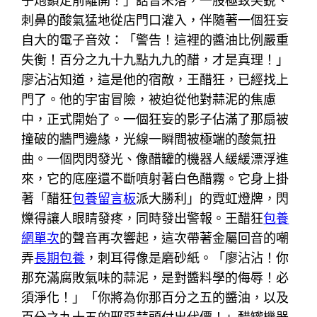
子炮鎖定前離開！」話音未落，一股極致尖銳、
刺鼻的酸氣猛地從店門口灌入，伴隨著一個狂妄
自大的電子音效：「警告！這裡的醬油比例嚴重
失衡！百分之九十九點九九的醋，才是真理！」
廖沾沾知道，這是他的宿敵，王醋狂，已經找上
門了。他的宇宙冒險，被迫從他對蒜泥的焦慮
中，正式開始了。一個狂妄的影子佔滿了那扇被
撞破的牆門邊緣，光線一瞬間被極端的酸氣扭
曲。一個閃閃發光、像醋罐的機器人緩緩漂浮進
來，它的底座還不斷噴射著白色醋霧。它身上掛
著「醋狂
包養留言板
派大勝利」的霓虹燈牌，閃
爍得讓人眼睛發疼，同時發出警報。王醋狂
包養
網單次
的聲音再次響起，這次帶著金屬回音的嘲
弄
長期包養
，刺耳得像是磨砂紙。「廖沾沾！你
那充滿腐敗氣味的蒜泥，是對醬料學的侮辱！必
須淨化！」「你將為你那百分之五的醬油，以及