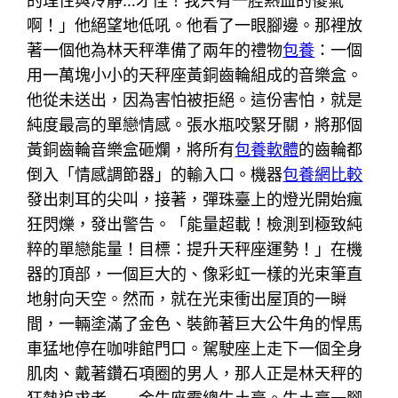
的理性與冷靜…才怪！我只有一腔熱血的傻氣
啊！」他絕望地低吼。他看了一眼腳邊。那裡放
著一個他為林天秤準備了兩年的禮物
包養
：一個
用一萬塊小小的天秤座黃銅齒輪組成的音樂盒。
他從未送出，因為害怕被拒絕。這份害怕，就是
純度最高的單戀情感。張水瓶咬緊牙關，將那個
黃銅齒輪音樂盒砸爛，將所有
包養軟體
的齒輪都
倒入「情感調節器」的輸入口。機器
包養網比較
發出刺耳的尖叫，接著，彈珠臺上的燈光開始瘋
狂閃爍，發出警告。「能量超載！檢測到極致純
粹的單戀能量！目標：提升天秤座運勢！」在機
器的頂部，一個巨大的、像彩虹一樣的光束筆直
地射向天空。然而，就在光束衝出屋頂的一瞬
間，一輛塗滿了金色、裝飾著巨大公牛角的悍馬
車猛地停在咖啡館門口。駕駛座上走下一個全身
肌肉、戴著鑽石項圈的男人，那人正是林天秤的