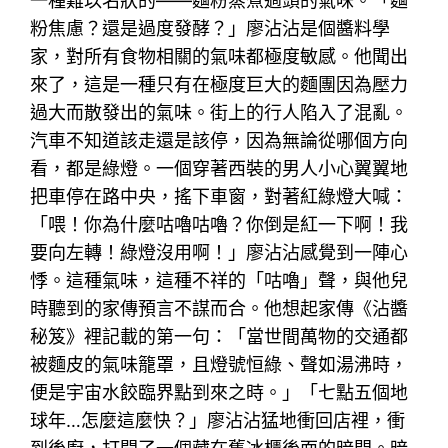
一種難以名狀的——麵粉蒸煮過頭的氣味。「麵
粉焦慮？還是過度發酵？」廖沾沾是個醬料學
家，對所有食物相關的氣味都極度敏感。他聞出
來了，這是一種只有在極度巨大的麵團因為壓力
過大而散發出的氣味。街上的行人陷入了混亂。
汽車不知道該走還是該停，因為無論從哪個方向
看，都是綠燈。一個穿著西裝的男人小心翼翼地
把車停在路中央，搖下車窗，對著紅綠燈大喊：
「喂！你為什麼咕嚕咕嚕？你倒是紅一下啊！我
要向左轉！綠燈沒用啊！」廖沾沾感覺到一陣心
悸。這種氣味，這種不祥的「咕嚕」聲，與他兒
時聽到的家傳預言不謀而合。他想起家傳《沾醬
秘笈》裡記載的第一句：「當世間萬物的交通都
被麵皮的氣味籠罩，且燈號恒綠、聲如湯沸時，
便是宇宙水餃臨界點到來之時。」「七點五個地
球年…怎麼這麼快？」廖沾沾猛地衝回店裡，衝