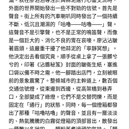
滿。就在廖沾沾專注於與蒜泥進行心靈交流時，
外面的世界開始發出一些不對勁的信號。首先是
聲音。街上所有的汽車喇叭同時發出了一個持續
不斷、低沉且潮濕的「咕嚕——咕嚕——」聲。
這聲音不是引擎聲，也不是正常的鳴笛聲，而像
是一個巨大的、消化不良的胃在哀嚎。廖沾沾皺
著眉頭，這嚴重干擾了他蒜泥的「寧靜冥想」。
他決定出去看個究竟，順手從桌上拿了一張髒兮
兮的，印著《沾醬秘笈》封面的皺衛生紙，塞進
口袋以備不時之需。他一腳踏出店門，立刻被眼
前的景象震驚了。整條城市的主幹道上，數百個
交通信號燈，從東邊到西邊，從高架橋到巷弄
口，全部變成了綠燈。它們不是交替閃爍，而是
固定在「通行」的狀態，同時，每一個燈箱都發
出了那種「咕嚕咕嚕」的聲音，並且有一層淡淡
的、熱氣騰騰的白霧從燈箱的頂部冒出，散發出