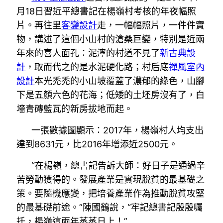
月18日習近平總書記在楊嶺村考核的年夜幅照
片。再往里
客變設計
走，一幅幅照片，一件件實
物，講述了這個小山村的滄桑巨變，特別是近兩
年來的喜人面孔：泥濘的村道不見了
新古典設
計
，取而代之的是水泥硬化路；村后底
禪風室內
設計
本光禿禿的小山坡覆蓋了濃郁的綠色，山腳
下是五顏六色的花海；低矮的土坯房沒有了，白
墻青磚藍瓦的新房拔地而起。
一張數據圖顯示：2017年，楊嶺村人均支出
達到8631元，比2016年增添近2500元。
“在楊嶺，總書記告訴大師：好日子是通過辛
苦勞動獲得的。發展產業是實現脫貧的最基礎之
策。要隨機應變，把培養產業作為推動脫貧攻堅
的最基礎前途。”陳國鶴說，“牢記總書記殷殷囑
托，楊嶺這兩年蒸蒸日上！”