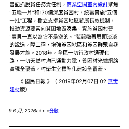
書記抓脫貧任務責任制，
商業空間室內設計
聚焦
“五縣一片”和170個深度貧困村，統籌實施“五個
一批”工程，樹立支撐貧困地區發展長效機制，
推動資源要素向貧困地區湊集。實施貧困村晉
“寶貝一直以為它不是空的。”裴毅皺著眉頭淡淡
的說道。陞工程，增強貧困地區和貧困群眾自我
發展才能。2018年，全區一切行政村通硬化
路，一切天然村均已通動力電，貧困村光纖網絡
實現全覆蓋，村衛生室標準化建設全覆蓋。
《 國民日報 》（ 2019年02月07日 02
無毒
建材
版）
9 6 月, 2026
admin
分數