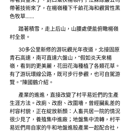
帶著技術來了，在楊嶺種下千畝花海和觀賞性黑
色牧草……
踏著積雪，走上后山，山腰處便能俯瞰楊嶺
村全景。
30多公里新修的游玩觀光年夜道，北接固原
青石高速，南可直達六盤山，“假如炎天來楊
嶺，看到的更美麗，花田花海種植了各類花草。
有了游玩環線公路，既可步行參觀，也可自駕游
覽。”陳國鶴介紹。
產業的進進，直接改變了村平易近們的生產
生涯方法。改廁、改廚、改圍墻，曾經臟亂差的
村容村貌，正在綻放新顏：人畜共居一院的情況
很少見了，養殖集中進廠；地盤集中流轉，村平
易近們用自家的牛和地盤進股產業一起配合社，