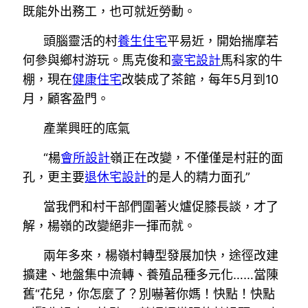
既能外出務工，也可就近勞動。
頭腦靈活的村
養生住宅
平易近，開始揣摩若
何參與鄉村游玩。馬克俊和
豪宅設計
馬科家的牛
棚，現在
健康住宅
改裝成了茶館，每年5月到10
月，顧客盈門。
產業興旺的底氣
“楊
會所設計
嶺正在改變，不僅僅是村莊的面
孔，更主要
退休宅設計
的是人的精力面孔”
當我們和村干部們圍著火爐促膝長談，才了
解，楊嶺的改變絕非一揮而就。
兩年多來，楊嶺村轉型發展加快，途徑改建
擴建、地盤集中流轉、養殖品種多元化……當陳
舊“花兒，你怎麼了？別嚇著你媽！快點！快點