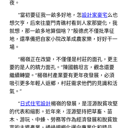
夜。
“當初要征我一畝多好地，怎
設計家豪宅
么也
想欠亨，后來往廈門青礁村看到人家那變化，我
就想，那一畝多地算個啥？”殷德虎不僅批準征
地，還準備把自家小院改革成農家樂，好好干一
場。
“楊嶺正在改變，不僅僅是村莊的面孔，更主
要的是人的精力面孔。”陳國鶴坦言，觀念還要
繼續轉變。“楊嶺村產業要有更年夜發展，必須
吸引更多年輕人返鄉，村莊需求他們的見識和活
氣。”
“
日式住宅設計
楊嶺的發展，是涇源脫貧攻堅
的代表和縮影。近年來，涇源堅持把草畜、苗
木、游玩、中蜂、勞務等作為經濟發展和脫貧致
富的主導產業，通過規模化邁向專業化和精品