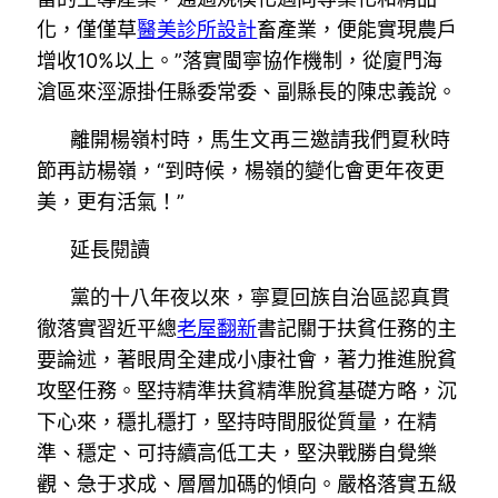
化，僅僅草
醫美診所設計
畜產業，便能實現農戶
增收10%以上。”落實閩寧協作機制，從廈門海
滄區來涇源掛任縣委常委、副縣長的陳忠義說。
離開楊嶺村時，馬生文再三邀請我們夏秋時
節再訪楊嶺，“到時候，楊嶺的變化會更年夜更
美，更有活氣！”
延長閱讀
黨的十八年夜以來，寧夏回族自治區認真貫
徹落實習近平總
老屋翻新
書記關于扶貧任務的主
要論述，著眼周全建成小康社會，著力推進脫貧
攻堅任務。堅持精準扶貧精準脫貧基礎方略，沉
下心來，穩扎穩打，堅持時間服從質量，在精
準、穩定、可持續高低工夫，堅決戰勝自覺樂
觀、急于求成、層層加碼的傾向。嚴格落實五級