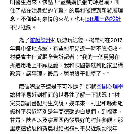
叫醫生過來，快點！”藍媽媽慌張的轉過頭，叫
住了站在她身邊的丫鬟。的農村碰撞到新發展理
念，不僅僅有豪情的火花，也有
loft風室內設計
不少牴觸。
為了
遊艇設計
拓展游玩途徑，楊嶺村在2017
年集中征地拆遷，有些村平易近一時不愿接收。
村委會主任賀殿全告訴記者：“我的一個舅舅在
拆遷用地上不願退讓，我和陳國鶴就到他家里講
政策、講事理，最后，舅舅終于批準了。”
磨破嘴皮子還是不可咋辦？“那就
空間心理學
讓村平易近到裡面的世界往了解一下狀況！”村
黨支部副書記馬生文說，幾年來，村里和縣鄉組
織村平易近特別是年高德劭的白叟們，到福建、
甘肅、陜西以及寧夏區內發展好的村莊參觀，那
里疾速發展的新農村給楊嶺村平易近觸動很年