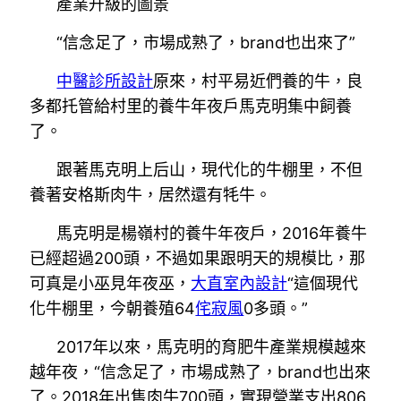
產業升級的圖景
“信念足了，市場成熟了，brand也出來了”
中醫診所設計
原來，村平易近們養的牛，良
多都托管給村里的養牛年夜戶馬克明集中飼養
了。
跟著馬克明上后山，現代化的牛棚里，不但
養著安格斯肉牛，居然還有牦牛。
馬克明是楊嶺村的養牛年夜戶，2016年養牛
已經超過200頭，不過如果跟明天的規模比，那
可真是小巫見年夜巫，
大直室內設計
“這個現代
化牛棚里，今朝養殖64
侘寂風
0多頭。”
2017年以來，馬克明的育肥牛產業規模越來
越年夜，“信念足了，市場成熟了，brand也出來
了。2018年出售肉牛700頭，實現營業支出806