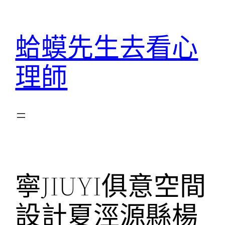
跳
至
蛤蟆先生去看心
主
要
理師
內
容
寧JIUYI俱意空間
設計夏涇源縣楊