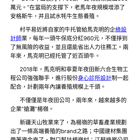
萬元。”在當局的支撐下，老馬年夜規模增添了
安格斯牛，并且試水牦牛生態養殖。
村平易近將自家的牛托管給馬克明的企
綠設
計師
業，每年一頭牛保底分紅960元，不僅掙到
了無風險的收益，並且還能省出人力往務工。兩
年來，馬克明已經托管了近百頭牛。
2018年，馬克明和寧夏年夜田新六合生物工
程公司強強聯手，進行股份
身心診所設計
制一起
配合，計劃兩年內讓養殖規模上千頭。
不僅僅是年夜田公司，兩年來，越來越多的
企業“搶灘”楊嶺。
新疆天山牧業來了，為楊嶺的草畜產業規劃
出了一條高端養殖的brand之路；中國建材集團
帶著資金來了，對口幫扶楊嶺村；江蘇綠巖公司