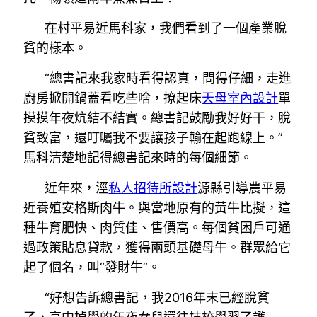
在村平易近馬科家，我們看到了一個產業脫
貧的樣本。
“總書記來我家時看得認真，問得仔細，走進
廚房掀開鍋蓋看吃些啥，撩起床
天母室內設計
單
摸摸年夜炕結不結實。總書記鼓勵我好好干，脫
貧致富，還叮囑我不要讓孩子輸在起跑線上。”
馬科清楚地記得總書記來時的每個細節。
近年來，涇
私人招待所設計
源縣引導農平易
近養殖安格斯肉牛。與當地原有的黃牛比擬，這
種牛育肥快、肉質佳、售價高。每個貧困戶可通
過政策貼息貸款，獲得兩頭基礎母牛。群眾給它
起了個名，叫“發財牛”。
“好想告訴總書記，我2016年末已經脫貧