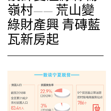
嶺村—— 荒山變
綠財產興 青磚藍
瓦新房起