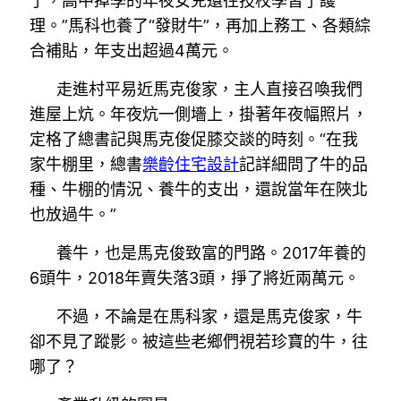
了，高中掉學的年夜女兒還往技校學習了護
理。”馬科也養了“發財牛”，再加上務工、各類綜
合補貼，年支出超過4萬元。
走進村平易近馬克俊家，主人直接召喚我們
進屋上炕。年夜炕一側墻上，掛著年夜幅照片，
定格了總書記與馬克俊促膝交談的時刻。“在我
家牛棚里，總書
樂齡住宅設計
記詳細問了牛的品
種、牛棚的情況、養牛的支出，還說當年在陜北
也放過牛。”
養牛，也是馬克俊致富的門路。2017年養的
6頭牛，2018年賣失落3頭，掙了將近兩萬元。
不過，不論是在馬科家，還是馬克俊家，牛
卻不見了蹤影。被這些老鄉們視若珍寶的牛，往
哪了？