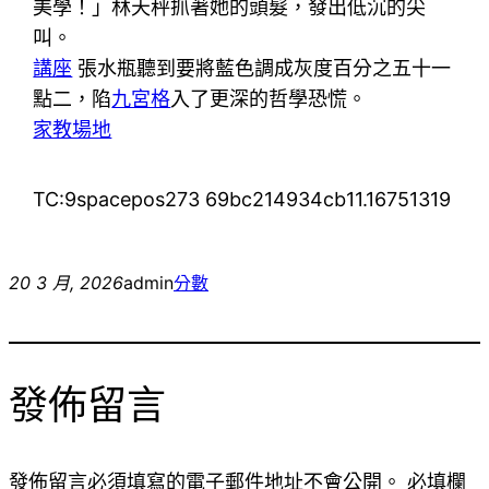
美學！」林天秤抓著她的頭髮，發出低沉的尖
叫。
講座
張水瓶聽到要將藍色調成灰度百分之五十一
點二，陷
九宮格
入了更深的哲學恐慌。
家教場地
TC:9spacepos273 69bc214934cb11.16751319
20 3 月, 2026
admin
分數
發佈留言
發佈留言必須填寫的電子郵件地址不會公開。
必填欄