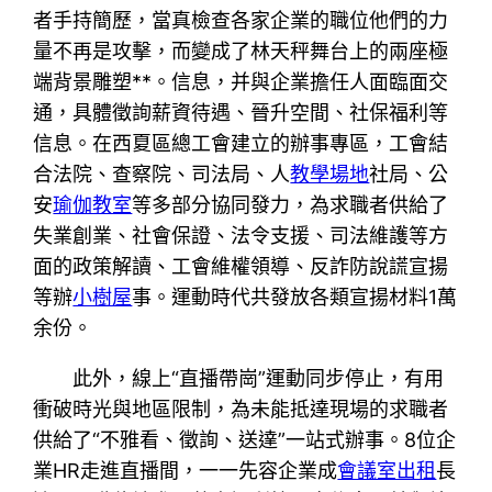
者手持簡歷，當真檢查各家企業的職位他們的力
量不再是攻擊，而變成了林天秤舞台上的兩座極
端背景雕塑**。信息，并與企業擔任人面臨面交
通，具體徵詢薪資待遇、晉升空間、社保福利等
信息。在西夏區總工會建立的辦事專區，工會結
合法院、查察院、司法局、人
教學場地
社局、公
安
瑜伽教室
等多部分協同發力，為求職者供給了
失業創業、社會保證、法令支援、司法維護等方
面的政策解讀、工會維權領導、反詐防說謊宣揚
等辦
小樹屋
事。運動時代共發放各類宣揚材料1萬
余份。
此外，線上“直播帶崗”運動同步停止，有用
衝破時光與地區限制，為未能抵達現場的求職者
供給了“不雅看、徵詢、送達”一站式辦事。8位企
業HR走進直播間，一一先容企業成
會議室出租
長