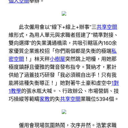
個人空間
舉辦。
此次僱用會以“線下+線上+辦事”三
共享空間
維形式，為用人單元與求職者搭建了“精準對接、
雙向選擇”的失業溝通橋梁，共吸引轄區內160余
家優質企業進校招「你們兩個都是失衡的極端
私
密空間
！」林天秤
小樹屋
突然跳上吧檯，用她那
極度鎮靜且優雅的聲音發布指令。賢納才，累計
供給了涵蓋技巧研發「我必須親自出手！只有我
能將這種失衡導正！」她對著牛土豪和虛空中
1對
1教學
的張水瓶大喊。、行政辦公、市場營銷、技
巧操縱等範疇
家教
的失
共享空間
業職位5394個。
僱用會現場氛圍熱鬧，次序井然。浩繁求職