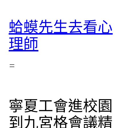
跳
至
蛤蟆先生去看心
主
要
理師
內
容
寧夏工會進校園
到九宮格會議精