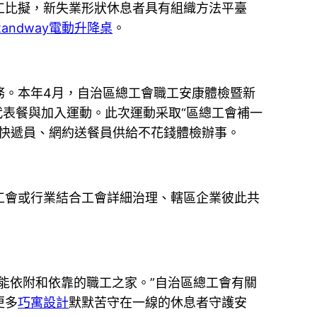
工比擬，新失業形狀休息者具有組織方法平臺
tandway電動升降桌
。
務。本年4月，自治區總工會職工安康體檢暨新
代表餐與加入運動。此次運動采取“區總工會補一
名快遞員、網約送餐員供給不花錢體檢辦事。
工會或行業結合工會詳細治理、轄區企業彼此共
能依附和依靠的職工之家。”自治區總工會有關
更多
巧寓設計
默默苦守在一線的休息者守護安