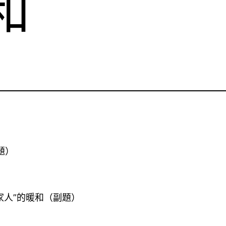
和
題）
家人”的暖和（副題）