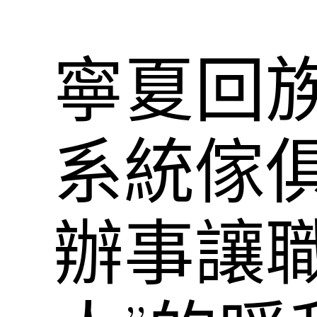
寧夏回
系統傢俱
辦事讓