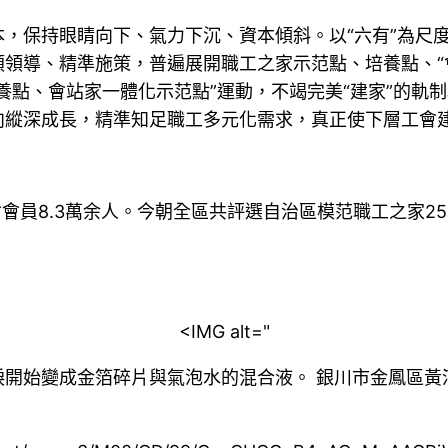
，保持眼睛向下、氣力下沉、資本傾斜。以“六有”為尺度
領導、精準施策，普遍展開職工之家示范點、培養點、“
點、會站家一體化示范點”運動，不竭完美“建家”的軌制
向縱深成長，精準知足職工多元化需求，真正使下層工會
會會員8.3萬余人。今朝全區共評選自治區模范職工之家2
<IMG alt="
淚開始變成金箔碎片與氣泡水的混合液。 銀川市金鳳區黃