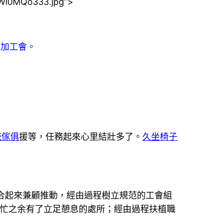
Wl0MQo333.jpg”>
參加工會。
統傢俱
援等，任務起來心里結壯多了。
久坐椅子
事聯合起來兼顧推動，經由過程樹立規范的工會組
繁忙之余有了立足憩息的處所；經由過程扶植職