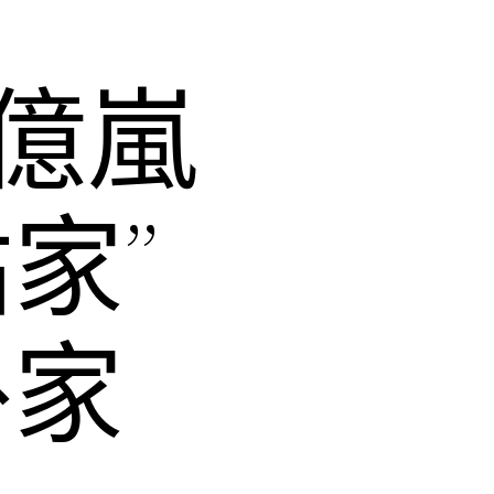
億嵐
家”
外家