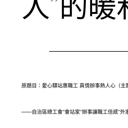
人”的暖
原題目：愛心驛站惠職工 真情辦事熱人心（主
——自治區總工會“會站家”辦事讓職工倍感“外