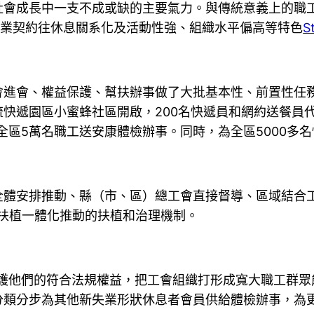
社會成長中一支不成或缺的主要氣力。與傳統意義上的職
化、失業契約往休息關系化及活動性強、組織水平偏高等特色
S
會進會、權益保護、幫扶辦事做了大批基本性、前置性任
快遞園區小蜜蜂社區開啟，200名快遞員和網約送餐員
全區5萬名職工送安康體檢辦事。同時，為全區5000多
全體安排推動、縣（市、區）總工會直接督導、區域結合
”扶植一體化推動的扶植和治理機制。
護他們的符合法規權益，把工會組織打形成寬大職工群眾
分類分步為其他新失業形狀休息者會員供給體檢辦事，為