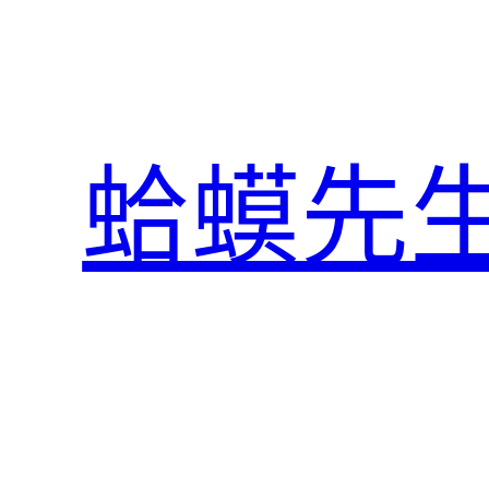
跳
至
主
要
內
蛤蟆先
容