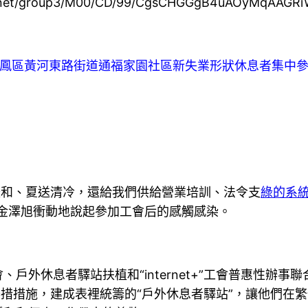
ws.net/group3/M00/CD/99/CgsCHGGgB4uAOyMqAAGRi
鳳區黃河東路街道通福家園社區新失業形狀休息者集中
送暖和、夏送清冷，還給我們供給營業培訓、法令支
綠的系
金澤旭衝動地說起參加工會后的感觸感染。
戶外休息者驛站扶植和“internet+”工會普惠性辦
舉措措施，建成表裡統籌的“戶外休息者驛站”，讓他們在