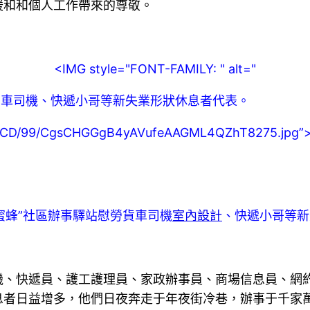
暖和和個人工作帶來的尊敬。
<IMG style="FONT-FAMILY: " alt="
貨車司機、快遞小哥等新失業形狀休息者代表。
M00/CD/99/CgsCHGGgB4yAVufeAAGML4QZhT8275.jpg”
蜜蜂”社區辦事驛站慰勞貨車司機
室內設計
、快遞小哥等新
機、快遞員、護工護理員、家政辦事員、商場信息員、網
息者日益增多，他們日夜奔走于年夜街冷巷，辦事于千家