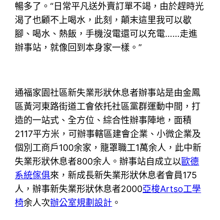
暢多了。“日常平凡送外賣訂單不竭，由於趕時光
渴了也顧不上喝水，此刻，顛末這里我可以歇
腳、喝水、熱飯，手機沒電還可以充電……走進
辦事站，就像回到本身家一樣。”
通福家園社區新失業形狀休息者辦事站是由金鳳
區黃河東路街道工會依托社區黨群運動中間，打
造的一站式、全方位、綜合性辦事陣地，面積
2117平方米，可辦事轄區建會企業、小微企業及
個別工商戶100余家，籠罩職工1萬余人，此中新
失業形狀休息者800余人。辦事站自成立以
歐德
系統傢俱
來，新成長新失業形狀休息者會員175
人，辦事新失業形狀休息者2000
亞梭Artso工學
椅
余人次
辦公室規劃設計
。