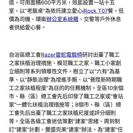
造，可用面積600平方米，效能設置一站十五
室，以“老飯桌”為依托建立愛心
iRock T07
餐，低
價為司機、環衛
辦公室系統櫃
、交警等戶外休息
者供給愛心餐。
自治區總工會
Razer雷蛇電競椅
研討出臺了職工
之家扶植治理措施、模范職工之家、職工小家創
立細則等系列領導性文件，樹立了以“六有”為基
準、以“靜態治理”為增進手腕、以“晉陞新時期職
工之家扶植程度”為目的的任務機制。全區10余個
市、縣（區）總工會先后印發了職工之家或“會站
家”一體化扶植治理措施等；8個市、縣（區）總
工會先后出臺了職工之家扶植尺度或評分細則
等。全區各級工會迷信策劃“建家”思緒、周到制
訂“建家”計劃、豐盛完美“建家”辦法，為“建家”任