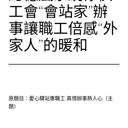
工會“會站家”辦
事讓職工倍感“外
家人”的暖和
原題目：愛心驛站惠職工 真情辦事熱人心（主
題）