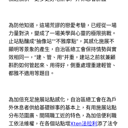
為防他知道，這場荒謬的戀愛考驗，已經從一場
力量對決，變成了一場美學與心靈的極限挑戰。
止站點釀成“抽像站”“不雅摩點”，其感化施展不
顯明等景象的產生，自治區總工會保持情勢與實
效相同一，“建、管、用”并重，建站之前就兼顧
斟酌如何管起來、用得好，側重處理重建輕管、
都雅不適用等題目。
為加倍充足施展站點感化，自治區總工會在為戶
外休息者供給基礎辦事的基本上，有用施展站點
分布范圍廣、間隔職工近的特色，為加倍便利職
工依法維權，在各個站點增
Xten法拉利
添了法令