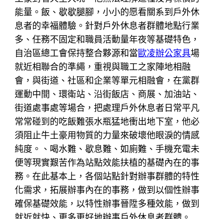
能量。飯、歇歇腿腳，小小的愿看關系到戶外休
息者的幸福體驗。針對戶外休息者群體地點行業
多、任務不固定和職員活動量年夜等基礎特色，
自治區總工會保持整合夥源和當
歐凌辦公家具
場
就近相聯合的準繩，重視與職工之家陣地相融
會，與街道、社區和企業等單元相融會，在黨群
運動中間、環衛站、沿街飯店、商展、加油站、
街道處事處等場合，把處理戶外休息者日常平凡
常常碰到的吃飯難張水瓶猛地衝出地下室，他必
須阻止牛土豪用物質的力量來破壞他眼淚的情感
純度。、喝水難、歇息難、如廁難、手機充電未
便等現實艱苦作為站點效能扶植的基礎內在的事
務。在此基本上，各個站點針對辦事群體的特性
化需求，拓展辦事內在的事務，做到以個性辦事
確保基礎效能，以特性辦事晉陞多種效能，做到
就近就快、更多更好地辦事戶外休息者群體。