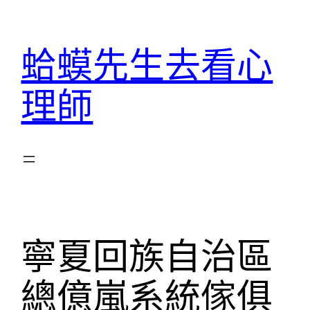
跳
至
蛤蟆先生去看心
主
要
理師
內
容
寧夏回族自治區
總億嵐系統傢俱