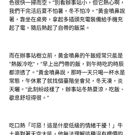
色很快一掃而空。“別看辦事站小，但它熱心啊，
我們干完活后夏不怕暑，冬不怕冷。”黃金噴鼻說
著，靠坐在桌旁，拿起多插頭充電裝備給手機充
起了電，隨后熱起了自帶的飯菜。
而在辦事站樹立前，黃金噴鼻的午飯經常只能是
“熱飯冷吃”，“早上出門帶的飯，到午時吃的時辰
都涼透了。”黃金噴鼻說，那時一天只喝一杯水是
常態，午休累了就找個臺階坐會兒，冬天凍，炎
天曬。“此刻紛歧樣了，辦事站冬熱夏涼，吃飯、
歇息舒坦得很。”
吃口熱「可惡！這是什麼低級的情緒干擾！」牛
土豪對著天空大吼，他無法理解這種沒有標價的