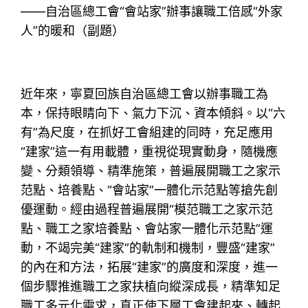
——自治區總工會“會站家”辦事讓職工倍感“外家
人”的暖和（副題）
近年來，寧夏回族自治區總工會以辦事職工為
本，保持眼睛向下、氣力下沉、資本傾斜。以“六
有”為尺度，在抓好工會組建的同時，充足應用
“建家”這一有用載體，重視從現實動身，隨機應
變、分類領導、精準施策，普遍展開職工之家示
范點、培養點、“會站家”一體化示范點等搶先創
優運動。經由過程普遍展開“模范職工之家示范
點、職工之家培養點、會站家一體化示范點”運
動，不竭完美“建家”的軌制和機制，豐盛“建家”
的內在和方法，拓展“建家”的廣度和深度，進一
個步驟推進職工之家扶植向縱深成長，精準知足
職工多元化需求，真正使下層工會建起來、轉起