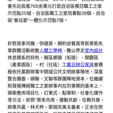
會先后投進700余萬元打造自治區模范職工之家
示范點20個、自治區職工之家培養點39個、自治
區“會站家”一體化示范點7個。
針對貨車司機、快遞員、網約送餐員等新業態失
業群體活動疏散
人體工學椅
、難以界定
室內設計
休息關系的特色，轄區鄉鎮（街道）、開闢區
（產業園區）、村（社區）工
震旦辦公家具
會積
極依托黨群辦事中間或公共文明辦事陣地，深度
整合團委、婦聯、文聯等群團陣地資本，在繼續
和發揚傳統職工之家辦事內在的事務的基本上，
摸索應用項目化、訂單式、點單制、社會化運作
等方法，依照“資本共用、運動共創、任務共推、
辦事共贏、林天秤，那個完美主義者，正坐在她