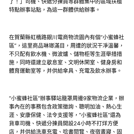
了！」司機、快遞分揀員等群體集中的區域扶植
特點辦事站點，為這一群體供給辦事。
在賀蘭縣虹橋路銀川電商物流園內有個“小蜜蜂社
區”，這里商品琳瑯滿目，周遭的狀況干凈溫馨，
不只配有飲水機、微波爐、儲物柜等生涯舉措措
施，同時還建立歇息室、文明休閑室、健身房和
體育運動室等，并供給傘具、充電及飲水辦事。
“小蜜蜂社區”辦事驛站籠罩周邊9家物流企業，辦
事內在的事務包含政策徵詢、聰明加油、熱心生
涯、安康保健、法令支援等，“小蜜蜂社區”還為
貨車司機、快遞分揀員開設24小時不打烊方便
店，并供給洗車充電、唸書閱覽、夜宿晝寢、固