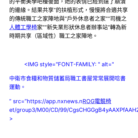
的平衡美學吧檯後面，她的表情已經到達了崩潰
的邊緣。結果共享”的扶植形式，慢慢將合適共享
的傳統職工之家陣地與“戶外休息者之家”“司機之
人體工學椅
家”“新失業形狀休息者辦事站”轉為新
時期共享（區域性）職工之家陣地。
<IMG style="FONT-FAMILY: " alt="
中衛市食糧和物質儲蓄局職工書屋常常展開唸書
運動。
” src=”https://app.nxnews.n
ROG電競椅
et/group3/M00/CD/99/CgsCHGGgB4yAAXPfAAH2
>