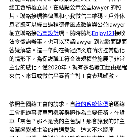
總工會積極立異，在站點公示公益lawyer 的照
片、聯絡接觸德律風和小我微信二維碼。戶外休
息者既可以經由過程德律風或微信與公益lawyer
樹立聯絡接
巧寓設計
觸，隨時隨地
Enjoy121
接收
法令徵詢辦事，也可以聘請lawyer 到站點面臨面
答疑解惑。這一舉動在新冠肺炎疫情防控常態化
的情形下，為保護職工符合法規權益施展了非常
主要的感化。僅2020年，就有多名職工經由過程
來信、來電或微信平臺留言對工會表現感激。
依照全國總工會的請求，自
綠的系統傢俱
治區總
工會把辦事貨車司機等群體作為主要任務，在貨
車「灰色？那不是我的主色調！那會讓我的非主
流單戀變成主流的普通愛戀！這太不水瓶座