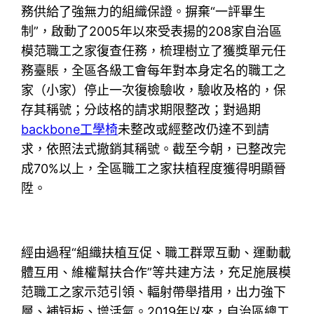
務供給了強無力的組織保證。摒棄“一評畢生
制”，啟動了2005年以來受表揚的208家自治區
模范職工之家復查任務，梳理樹立了獲獎單元任
務臺賬，全區各級工會每年對本身定名的職工之
家（小家）停止一次復檢驗收，驗收及格的，保
存其稱號；分歧格的請求期限整改；對過期
backbone工學椅
未整改或經整改仍達不到請
求，依照法式撤銷其稱號。截至今朝，已整改完
成70%以上，全區職工之家扶植程度獲得明顯晉
陞。
經由過程“組織扶植互促、職工群眾互動、運動載
體互用、維權幫扶合作”等共建方法，充足施展模
范職工之家示范引領、輻射帶舉措用，出力強下
層、補短板、增活氣。2019年以來，自治區總工