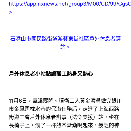
https://app.nxnews.net/group3/M00/CD/99/Cg
>
石嘴山市國民路街道游藝東街社區戶外休息者驛
站。
戶外休息者小站點讓職工熱身又熱心
11月6日，氣溫驟降。環衛工人黃金噴鼻做完銀川
市金鳳區枕水巷的保潔任務后，走進了上海西路
街道工會戶外休息者辦事（法令支援）站，坐在
長椅子上，沏了一杯熱茶漸漸喝起來，疲乏的神