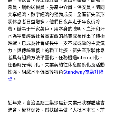
機、快遞員、護工護理員、家政辦事員、商場信
息員、網約送餐員、房產中介員、保安員。隨同
共享經濟、數字經濟的蓬勃成長，全區新失業形
狀休息者日益增多，他們日夜奔走于年夜街冷
巷，辦事于千家萬戶，用本身的聰明、血汗和汗
水為寧夏經濟社會高東西的品質成長作出了積極
進獻，已成為社會成長中一支不成或缺的主要氣
力。與傳統意義上的職工比擬，新失業形狀休息
者具有組織方法平臺化、任務機遇internet化、
任務時光碎片化、失業契約往休息關系化及活動
性強、組織水平偏高等特色
Standway電動升降
桌
。
近年來，自治區總工集聚焦新失業形狀群體建會
進會、權益保護、幫扶辦事做了大批基本性、前