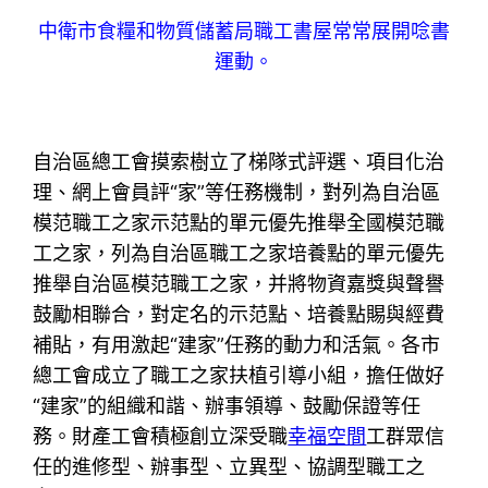
中衛市食糧和物質儲蓄局職工書屋常常展開唸書
運動。
自治區總工會摸索樹立了梯隊式評選、項目化治
理、網上會員評“家”等任務機制，對列為自治區
模范職工之家示范點的單元優先推舉全國模范職
工之家，列為自治區職工之家培養點的單元優先
推舉自治區模范職工之家，并將物資嘉獎與聲譽
鼓勵相聯合，對定名的示范點、培養點賜與經費
補貼，有用激起“建家”任務的動力和活氣。各市
總工會成立了職工之家扶植引導小組，擔任做好
“建家”的組織和諧、辦事領導、鼓勵保證等任
務。財產工會積極創立深受職
幸福空間
工群眾信
任的進修型、辦事型、立異型、協調型職工之