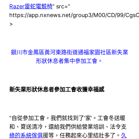
Razer雷蛇電競椅
” src=”
https://app.nxnews.net/group3/M00/CD/99/C
>
銀川市金鳳區黃河東路街道通福家園社區新失業
形狀休息者集中參加工會。
新失業形狀休息者參加工會收獲幸福感
“自從參加工會，我們就找到了‘家’。工會冬送暖
和、夏送清冷，還給我們供給營業培訓、法令支
綠的系統傢俱
援等，任務起來心里結壯多了。
久