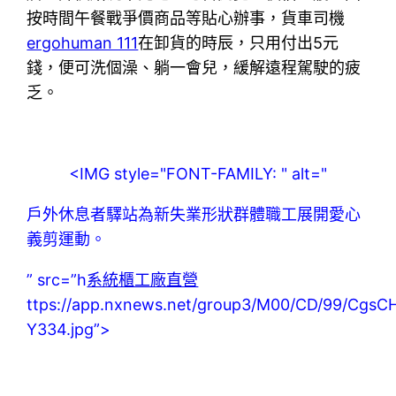
按時間午餐戰爭價商品等貼心辦事，貨車司機
ergohuman 111
在卸貨的時辰，只用付出5元
錢，便可洗個澡、躺一會兒，緩解遠程駕駛的疲
乏。
<IMG style="FONT-FAMILY: " alt="
戶外休息者驛站為新失業形狀群體職工展開愛心
義剪運動。
” src=”h
系統櫃工廠直營
ttps://app.nxnews.net/group3/M00/CD/99/Cgs
Y334.jpg”>