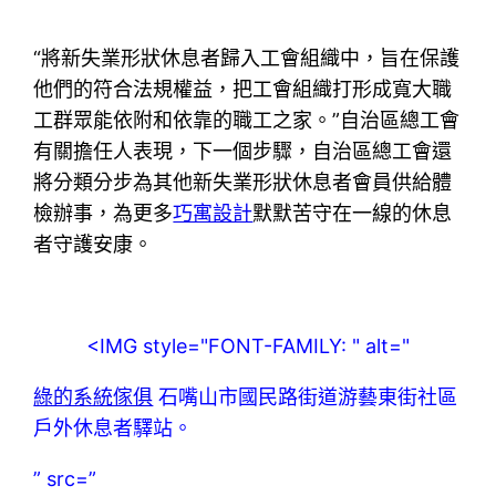
“將新失業形狀休息者歸入工會組織中，旨在保護
他們的符合法規權益，把工會組織打形成寬大職
工群眾能依附和依靠的職工之家。”自治區總工會
有關擔任人表現，下一個步驟，自治區總工會還
將分類分步為其他新失業形狀休息者會員供給體
檢辦事，為更多
巧寓設計
默默苦守在一線的休息
者守護安康。
<IMG style="FONT-FAMILY: " alt="
綠的系統傢俱
石嘴山市國民路街道游藝東街社區
戶外休息者驛站。
” src=”