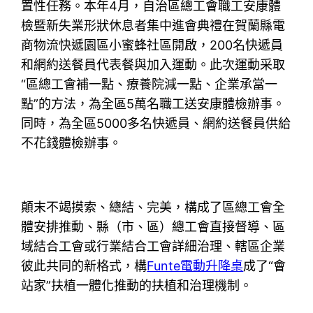
置性任務。本年4月，自治區總工會職工安康體
檢暨新失業形狀休息者集中進會典禮在賀蘭縣電
商物流快遞園區小蜜蜂社區開啟，200名快遞員
和網約送餐員代表餐與加入運動。此次運動采取
“區總工會補一點、療養院減一點、企業承當一
點”的方法，為全區5萬名職工送安康體檢辦事。
同時，為全區5000多名快遞員、網約送餐員供給
不花錢體檢辦事。
顛末不竭摸索、總結、完美，構成了區總工會全
體安排推動、縣（市、區）總工會直接督導、區
域結合工會或行業結合工會詳細治理、轄區企業
彼此共同的新格式，構
Funte電動升降桌
成了“會
站家”扶植一體化推動的扶植和治理機制。