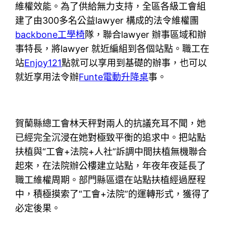
維權效能。為了供給無力支持，全區各級工會組
建了由300多名公益lawyer 構成的法令維權團
backbone工學椅
隊，聯合lawyer 辦事區域和辦
事特長，將lawyer 就近編組到各個站點。職工在
站
Enjoy121
點就可以享用到基礎的辦事，也可以
就近享用法令辦
Funte電動升降桌
事。
賀蘭縣總工會林天秤對兩人的抗議充耳不聞，她
已經完全沉浸在她對極致平衡的追求中。把站點
扶植與“工會+法院+人社”訴調中間扶植無機聯合
起來，在法院辦公樓建立站點，年夜年夜延長了
職工維權周期。部門縣區還在站點扶植經過歷程
中，積極摸索了“工會+法院”的運轉形式，獲得了
必定後果。