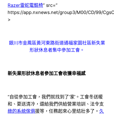
Razer雷蛇電競椅
” src=”
https://app.nxnews.net/group3/M00/CD/99/C
>
銀川市金鳳區黃河東路街道通福家園社區新失業
形狀休息者集中參加工會。
新失業形狀休息者參加工會收獲幸福感
“自從參加工會，我們就找到了‘家’。工會冬送暖
和、夏送清冷，還給我們供給營業培訓、法令支
綠的系統傢俱
援等，任務起來心里結壯多了。
久