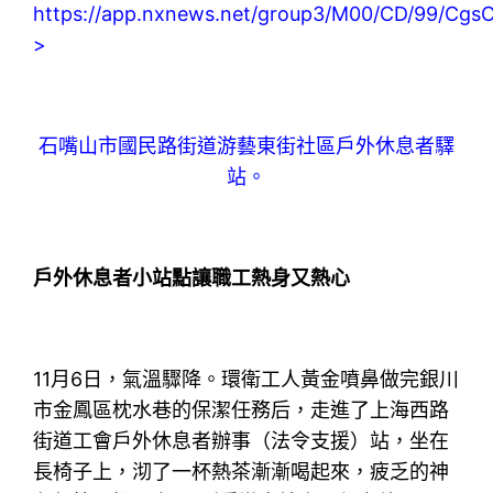
https://app.nxnews.net/group3/M00/CD/99/Cg
>
石嘴山市國民路街道游藝東街社區戶外休息者驛
站。
戶外休息者小站點讓職工熱身又熱心
11月6日，氣溫驟降。環衛工人黃金噴鼻做完銀川
市金鳳區枕水巷的保潔任務后，走進了上海西路
街道工會戶外休息者辦事（法令支援）站，坐在
長椅子上，沏了一杯熱茶漸漸喝起來，疲乏的神