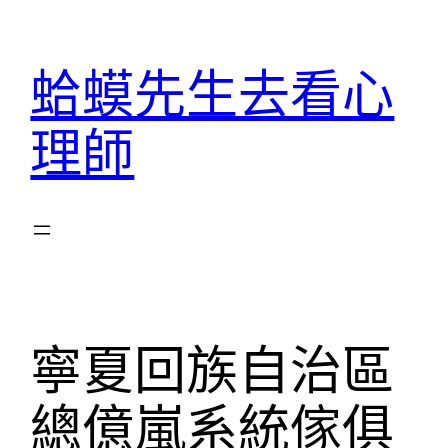
跳
至
蛤蟆先生去看心
主
要
理師
內
容
寧夏回族自治區
總億嵐系統傢俱