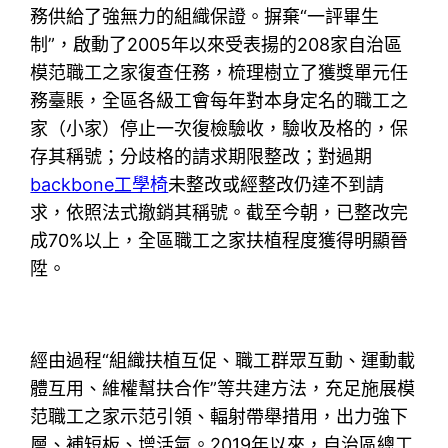
務供給了強無力的組織保證。摒棄“一評畢生
制”，啟動了2005年以來受表揚的208家自治區
模范職工之家復查任務，梳理樹立了獲獎單元任
務臺賬，全區各級工會每年對本身定名的職工之
家（小家）停止一次復檢驗收，驗收及格的，保
存其稱號；分歧格的請求期限整改；對過期
backbone工學椅
未整改或經整改仍達不到請
求，依照法式撤銷其稱號。截至今朝，已整改完
成70%以上，全區職工之家扶植程度獲得明顯晉
陞。
經由過程“組織扶植互促、職工群眾互動、運動載
體互用、維權幫扶合作”等共建方法，充足施展模
范職工之家示范引領、輻射帶舉措用，出力強下
層、補短板、增活氣。2019年以來，自治區總工