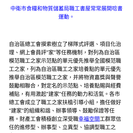
中衛市食糧和物質儲蓄局職工書屋常常展開唸書
運動。
自治區總工會摸索樹立了梯隊式評選、項目化治
理、網上會員評“家”等任務機制，對列為自治區
模范職工之家示范點的單元優先推舉全國模范職
工之家，列為自治區職工之家培養點的單元優先
推舉自治區模范職工之家，并將物資嘉獎與聲譽
鼓勵相聯合，對定名的示范點、培養點賜與經費
補貼，有用激起“建家”任務的動力和活氣。各市
總工會成立了職工之家扶植引導小組，擔任做好
“建家”的組織和諧、辦事領導、鼓勵保證等任
務。財產工會積極創立深受職
幸福空間
工群眾信
任的進修型、辦事型、立異型、協調型職工之