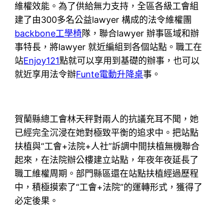
維權效能。為了供給無力支持，全區各級工會組
建了由300多名公益lawyer 構成的法令維權團
backbone工學椅
隊，聯合lawyer 辦事區域和辦
事特長，將lawyer 就近編組到各個站點。職工在
站
Enjoy121
點就可以享用到基礎的辦事，也可以
就近享用法令辦
Funte電動升降桌
事。
賀蘭縣總工會林天秤對兩人的抗議充耳不聞，她
已經完全沉浸在她對極致平衡的追求中。把站點
扶植與“工會+法院+人社”訴調中間扶植無機聯合
起來，在法院辦公樓建立站點，年夜年夜延長了
職工維權周期。部門縣區還在站點扶植經過歷程
中，積極摸索了“工會+法院”的運轉形式，獲得了
必定後果。