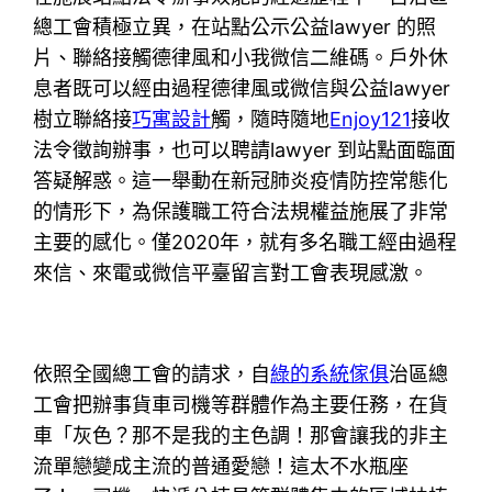
總工會積極立異，在站點公示公益lawyer 的照
片、聯絡接觸德律風和小我微信二維碼。戶外休
息者既可以經由過程德律風或微信與公益lawyer
樹立聯絡接
巧寓設計
觸，隨時隨地
Enjoy121
接收
法令徵詢辦事，也可以聘請lawyer 到站點面臨面
答疑解惑。這一舉動在新冠肺炎疫情防控常態化
的情形下，為保護職工符合法規權益施展了非常
主要的感化。僅2020年，就有多名職工經由過程
來信、來電或微信平臺留言對工會表現感激。
依照全國總工會的請求，自
綠的系統傢俱
治區總
工會把辦事貨車司機等群體作為主要任務，在貨
車「灰色？那不是我的主色調！那會讓我的非主
流單戀變成主流的普通愛戀！這太不水瓶座