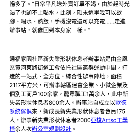
暢多了。“日常平凡送外賣訂單不竭，由於趕時光
渴了也顧不上喝水，此刻，顛末這里我可以歇
腳、喝水、熱飯，手機沒電還可以充電……走進
辦事站，就像回到本身家一樣。”
通福家園社區新失業形狀休息者辦事站是由金鳳
區黃河東路街道工會依托社區黨群運動中間，打
造的一站式、全方位、綜合性辦事陣地，面積
2117平方米，可辦事轄區建會企業、小微企業及
個別工商戶100余家，籠罩職工1萬余人，此中新
失業形狀休息者800余人。辦事站自成立以
歐德
系統傢俱
來，新成長新失業形狀休息者會員175
人，辦事新失業形狀休息者2000
亞梭Artso工學
椅
余人次
辦公室規劃設計
。