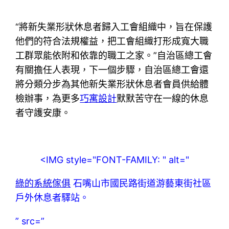
“將新失業形狀休息者歸入工會組織中，旨在保護
他們的符合法規權益，把工會組織打形成寬大職
工群眾能依附和依靠的職工之家。”自治區總工會
有關擔任人表現，下一個步驟，自治區總工會還
將分類分步為其他新失業形狀休息者會員供給體
檢辦事，為更多
巧寓設計
默默苦守在一線的休息
者守護安康。
<IMG style="FONT-FAMILY: " alt="
綠的系統傢俱
石嘴山市國民路街道游藝東街社區
戶外休息者驛站。
” src=”