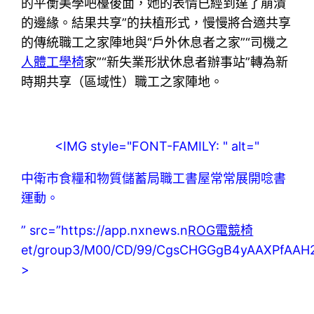
的平衡美學吧檯後面，她的表情已經到達了崩潰
的邊緣。結果共享”的扶植形式，慢慢將合適共享
的傳統職工之家陣地與“戶外休息者之家”“司機之
人體工學椅
家”“新失業形狀休息者辦事站”轉為新
時期共享（區域性）職工之家陣地。
<IMG style="FONT-FAMILY: " alt="
中衛市食糧和物質儲蓄局職工書屋常常展開唸書
運動。
” src=”https://app.nxnews.n
ROG電競椅
et/group3/M00/CD/99/CgsCHGGgB4yAAXPfAAH2
>