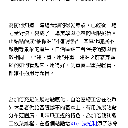
為防他知道，這場荒謬的戀愛考驗，已經從一場
力量對決，變成了一場美學與心靈的極限挑戰。
止站點釀成“抽像站”“不雅摩點”，其感化施展不
顯明等景象的產生，自治區總工會保持情勢與實
效相同一，“建、管、用”并重，建站之前就兼顧
斟酌如何管起來、用得好，側重處理重建輕管、
都雅不適用等題目。
為加倍充足施展站點感化，自治區總工會在為戶
外休息者供給基礎辦事的基本上，有用施展站點
分布范圍廣、間隔職工近的特色，為加倍便利職
工依法維權，在各個站點增
Xten法拉利
添了法令