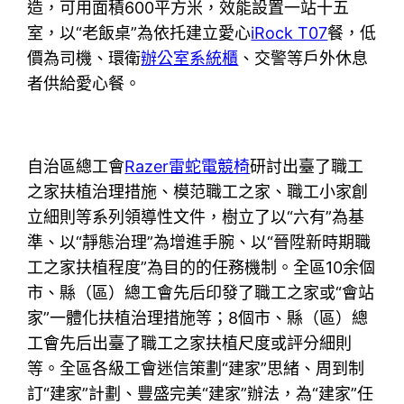
造，可用面積600平方米，效能設置一站十五
室，以“老飯桌”為依托建立愛心
iRock T07
餐，低
價為司機、環衛
辦公室系統櫃
、交警等戶外休息
者供給愛心餐。
自治區總工會
Razer雷蛇電競椅
研討出臺了職工
之家扶植治理措施、模范職工之家、職工小家創
立細則等系列領導性文件，樹立了以“六有”為基
準、以“靜態治理”為增進手腕、以“晉陞新時期職
工之家扶植程度”為目的的任務機制。全區10余個
市、縣（區）總工會先后印發了職工之家或“會站
家”一體化扶植治理措施等；8個市、縣（區）總
工會先后出臺了職工之家扶植尺度或評分細則
等。全區各級工會迷信策劃“建家”思緒、周到制
訂“建家”計劃、豐盛完美“建家”辦法，為“建家”任