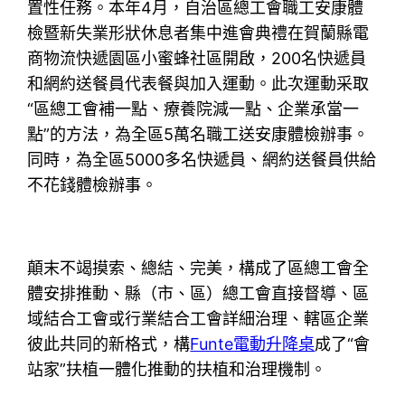
置性任務。本年4月，自治區總工會職工安康體
檢暨新失業形狀休息者集中進會典禮在賀蘭縣電
商物流快遞園區小蜜蜂社區開啟，200名快遞員
和網約送餐員代表餐與加入運動。此次運動采取
“區總工會補一點、療養院減一點、企業承當一
點”的方法，為全區5萬名職工送安康體檢辦事。
同時，為全區5000多名快遞員、網約送餐員供給
不花錢體檢辦事。
顛末不竭摸索、總結、完美，構成了區總工會全
體安排推動、縣（市、區）總工會直接督導、區
域結合工會或行業結合工會詳細治理、轄區企業
彼此共同的新格式，構
Funte電動升降桌
成了“會
站家”扶植一體化推動的扶植和治理機制。