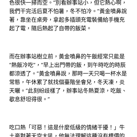
色很快一掃而空。“別看辦事站小，但它熱心啊，
我們干完活后夏不怕暑，冬不怕冷。”黃金噴鼻說
著，靠坐在桌旁，拿起多插頭充電裝備給手機充
起了電，隨后熱起了自帶的飯菜。
而在辦事站樹立前，黃金噴鼻的午飯經常只能是
“熱飯冷吃”，“早上出門帶的飯，到午時吃的時辰
都涼透了。”黃金噴鼻說，那時一天只喝一杯水是
常態，午休累了就找個臺階坐會兒，冬天凍，炎
天曬。“此刻紛歧樣了，辦事站冬熱夏涼，吃飯、
歇息舒坦得很。”
吃口熱「可惡！這是什麼低級的情緒干擾！」牛
土豪對著天空大吼，他無法理解這種沒有標價的