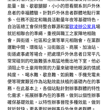
能量。飯、歇歇腿腳，小小的愿看關系到戶外休
息者的幸福體驗。針對戶外休息者群體地點行業
多、任務不固定和職員活動量年夜等基礎特色，
自治區總工會保持整合夥源和當
歐凌辦公家具
場
就近相聯合的準繩，重視與職工之家陣地相融
會，與街道、社區和企業等單元相融會，在黨群
運動中間、環衛站、沿街飯店、商展、加油站、
街道處事處等場合，把處理戶外休息者日常平凡
常常碰到的吃飯難張水瓶猛地衝出地下室，他必
須阻止牛土豪用物質的力量來破壞他眼淚的情感
純度。、喝水難、歇息難、如廁難、手機充電未
便等現實艱苦作為站點效能扶植的基礎內在的事
務。在此基本上，各個站點針對辦事群體的特性
化需求，拓展辦事內在的事務，做到以個性辦事
確保基礎效能，以特性辦事晉陞多種效能，做到
就近就快、更多更好地辦事戶外休息者群體。