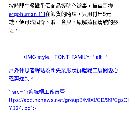
按時間午餐戰爭價商品等貼心辦事，貨車司機
ergohuman 111
在卸貨的時辰，只用付出5元
錢，便可洗個澡、躺一會兒，緩解遠程駕駛的疲
乏。
<IMG style="FONT-FAMILY: " alt="
戶外休息者驛站為新失業形狀群體職工展開愛心
義剪運動。
” src=”h
系統櫃工廠直營
ttps://app.nxnews.net/group3/M00/CD/99/Cgs
Y334.jpg”>