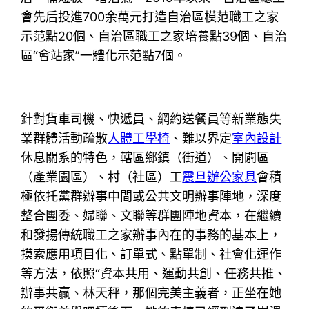
會先后投進700余萬元打造自治區模范職工之家
示范點20個、自治區職工之家培養點39個、自治
區“會站家”一體化示范點7個。
針對貨車司機、快遞員、網約送餐員等新業態失
業群體活動疏散
人體工學椅
、難以界定
室內設計
休息關系的特色，轄區鄉鎮（街道）、開闢區
（產業園區）、村（社區）工
震旦辦公家具
會積
極依托黨群辦事中間或公共文明辦事陣地，深度
整合團委、婦聯、文聯等群團陣地資本，在繼續
和發揚傳統職工之家辦事內在的事務的基本上，
摸索應用項目化、訂單式、點單制、社會化運作
等方法，依照“資本共用、運動共創、任務共推、
辦事共贏、林天秤，那個完美主義者，正坐在她