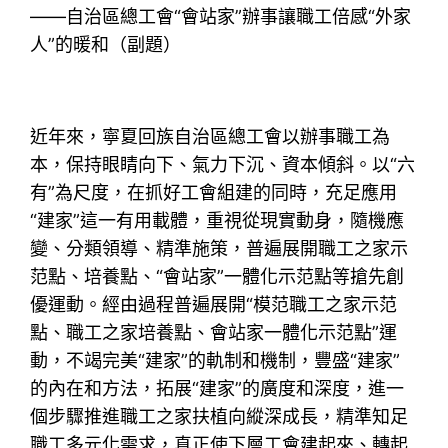
——自治區總工會“會站家”辦事讓職工倍感“外家
人”的暖和（副題）
近年來，寧夏回族自治區總工會以辦事職工為
本，保持眼睛向下、氣力下沉、資本傾斜。以“六
有”為尺度，在抓好工會組建的同時，充足應用
“建家”這一有用載體，重視從現實動身，隨機應
變、分類領導、精準施策，普遍展開職工之家示
范點、培養點、“會站家”一體化示范點等搶先創
優運動。經由過程普遍展開“模范職工之家示范
點、職工之家培養點、會站家一體化示范點”運
動，不竭完美“建家”的軌制和機制，豐盛“建家”
的內在和方法，拓展“建家”的廣度和深度，進一
個步驟推進職工之家扶植向縱深成長，精準知足
職工多元化需求，真正使下層工會建起來、轉起