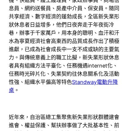
機、快遞員、護工護理員、家政辦事員、商場信
息員、網約送餐員、房產中介員、保安員。隨同
共享經濟、數字經濟的蓬勃成長，全區新失業形
狀休息者日益增多，他們日夜奔走于年夜街冷
巷，辦事于千家萬戶，用本身的聰明、血汗和汗
水為寧夏經濟社會高東西的品質成長作出了積極
進獻，已成為社會成長中一支不成或缺的主要氣
力。與傳統意義上的職工比擬，新失業形狀休息
者具有組織方法平臺化、任務機遇internet化、
任務時光碎片化、失業契約往休息關系化及活動
性強、組織水平偏高等特色
Standway電動升降
桌
。
近年來，自治區總工集聚焦新失業形狀群體建會
進會、權益保護、幫扶辦事做了大批基本性、前