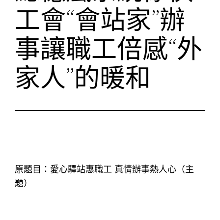
工會“會站家”辦
事讓職工倍感“外
家人”的暖和
原題目：愛心驛站惠職工 真情辦事熱人心（主
題）