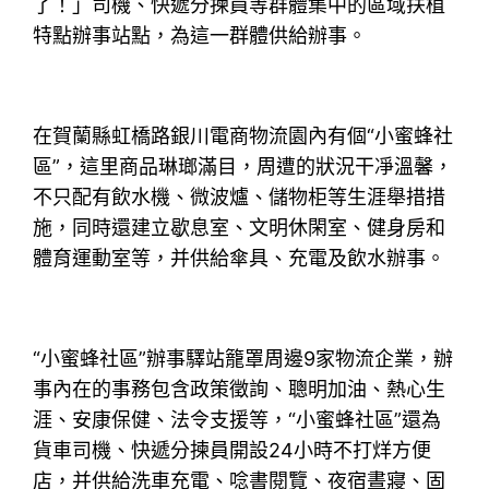
了！」司機、快遞分揀員等群體集中的區域扶植
特點辦事站點，為這一群體供給辦事。
在賀蘭縣虹橋路銀川電商物流園內有個“小蜜蜂社
區”，這里商品琳瑯滿目，周遭的狀況干凈溫馨，
不只配有飲水機、微波爐、儲物柜等生涯舉措措
施，同時還建立歇息室、文明休閑室、健身房和
體育運動室等，并供給傘具、充電及飲水辦事。
“小蜜蜂社區”辦事驛站籠罩周邊9家物流企業，辦
事內在的事務包含政策徵詢、聰明加油、熱心生
涯、安康保健、法令支援等，“小蜜蜂社區”還為
貨車司機、快遞分揀員開設24小時不打烊方便
店，并供給洗車充電、唸書閱覽、夜宿晝寢、固