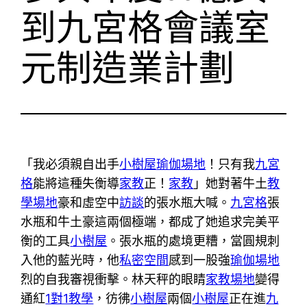
到九宮格會議室
元制造業計劃
「我必須親自出手
小樹屋
瑜伽場地
！只有我
九宮
格
能將這種失衡導
家教
正！
家教
」她對著牛土
教
學場地
豪和虛空中
訪談
的張水瓶大喊。
九宮格
張
水瓶和牛土豪這兩個極端，都成了她追求完美平
衡的工具
小樹屋
。張水瓶的處境更糟，當圓規刺
入他的藍光時，他
私密空間
感到一股強
瑜伽場地
烈的自我審視衝擊。林天秤的眼睛
家教場地
變得
通紅
1對1教學
，彷彿
小樹屋
兩個
小樹屋
正在進
九