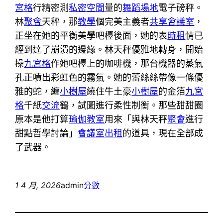
宮格
行精密測
私密空間
量的
舞蹈場地
電子磅秤。
林
聚會
天秤，那
教學
個完美主義者
共享會議室
，
正坐在她的平衡美學吧檯後面，她的表
時租
情已
經到達了崩潰的邊緣。林天秤優雅地轉身，開始
操
九宮格
作她吧檯上的咖啡機，那台機器的蒸氣
孔正噴出彩虹色的霧氣。她的蕾絲絲帶像一條優
雅的蛇，纏
小樹屋
繞住牛土豪
小樹屋
的金箔
九宮
格
千紙
交流
鶴，試圖進行柔性制衡。那些甜甜圈
原本是他打算
瑜伽教室
用來「與林天秤
聚會
進行
甜點哲學討論」
會議室出租
的道具，現在全部成
了武器。
1 4 月, 2026
admin
分數