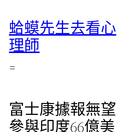
跳
至
蛤蟆先生去看心
主
要
理師
內
容
富士康據報無望
參與印度66億美