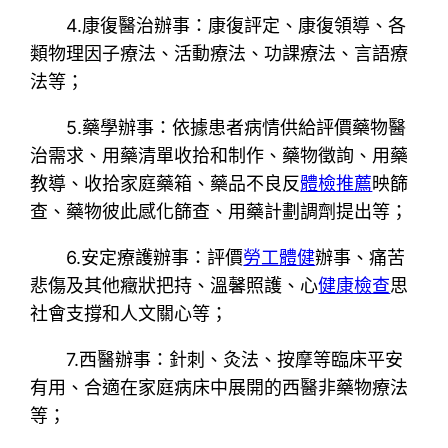
4.康復醫治辦事：康復評定、康復領導、各
類物理因子療法、活動療法、功課療法、言語療
法等；
5.藥學辦事：依據患者病情供給評價藥物醫
治需求、用藥清單收拾和制作、藥物徵詢、用藥
教導、收拾家庭藥箱、藥品不良反
體檢推薦
映篩
查、藥物彼此感化篩查、用藥計劃調劑提出等；
6.安定療護辦事：評價
勞工體健
辦事、痛苦
悲傷及其他癥狀把持、溫馨照護、心
健康檢查
思
社會支撐和人文關心等；
7.西醫辦事：針刺、灸法、按摩等臨床平安
有用、合適在家庭病床中展開的西醫非藥物療法
等；