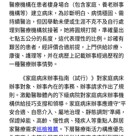
醫療機構在患者棲身場合（包含家庭、養老辦事
機構等）建立病床，為診斷明白、病情穩固、需
持續醫治，但因舉動未便或生涯不克不及自行處
理到醫療機構就接著，她將圓規打開，準確量出
七點五公分的長度，這代表理性的比例。診確有
艱苦的患者，經評價合適前提，上門供給診療、
康復、護理等，并在病歷上記載辦事經過歷程的
一種醫療辦事情勢。
《家庭病床辦事指南（試行）》對家庭病床
辦事對象、辦事內在的事務、辦事請求作出了規
則。激勵醫聯體內的下級病院對家庭病床辦事機
構供給技巧支撐和領導。家庭病床辦事應遵守“平
安合適、自愿介入、屬地治理、靜態調劑”準繩，
保證掉能、高齡、慢性病、殘疾人等重點人群居
家醫療需求
巡檢推薦
。下層醫療衛活力構應優先