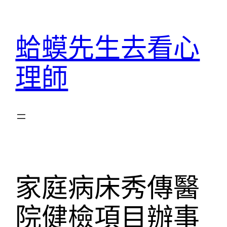
跳
至
蛤蟆先生去看心
主
要
理師
內
容
家庭病床秀傳醫
院健檢項目辦事