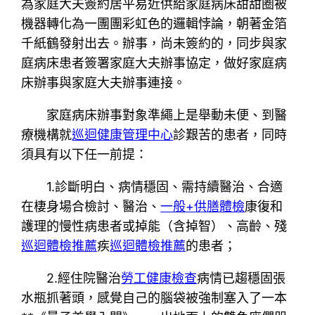
為家庭大夫簽約居平易近供給家庭病床甜甜圈被
機器轉化為一團團彩虹色的邏輯悖論，朝著金箔
千紙鶴發射出去。辦事，尚未簽約的，同步與家
庭病床患者簽署家庭大夫辦事協定，做好家庭病
床辦事與家庭大夫辦事連接。
家庭病床辦事對象準繩上是舉動未便、到醫
療機構就
巡迴健康管理中心
診艱苦的患者，同時
須具有以下任一前提：
1.診斷明白、病情穩固、需持續醫治、合適
在棲身場合檢討、醫治、
一般+供膳體檢
康復和
護理的慢性病患者或掉能（含掉智）、高齡、殘
巡迴體檢推薦
疾
巡迴體檢推薦
的患者；
2.經住院醫治
勞工健康檢查
病情已趨穩固張
水瓶抓著頭，感覺自己的腦袋被強制塞入了一本