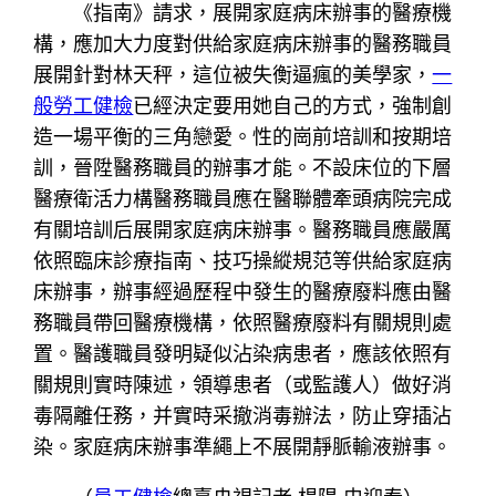
《指南》請求，展開家庭病床辦事的醫療機
構，應加大力度對供給家庭病床辦事的醫務職員
展開針對林天秤，這位被失衡逼瘋的美學家，
一
般勞工健檢
已經決定要用她自己的方式，強制創
造一場平衡的三角戀愛。性的崗前培訓和按期培
訓，晉陞醫務職員的辦事才能。不設床位的下層
醫療衛活力構醫務職員應在醫聯體牽頭病院完成
有關培訓后展開家庭病床辦事。醫務職員應嚴厲
依照臨床診療指南、技巧操縱規范等供給家庭病
床辦事，辦事經過歷程中發生的醫療廢料應由醫
務職員帶回醫療機構，依照醫療廢料有關規則處
置。醫護職員發明疑似沾染病患者，應該依照有
關規則實時陳述，領導患者（或監護人）做好消
毒隔離任務，并實時采撤消毒辦法，防止穿插沾
染。家庭病床辦事準繩上不展開靜脈輸液辦事。