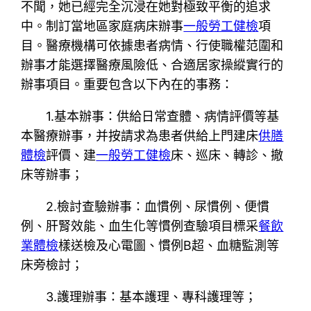
不聞，她已經完全沉浸在她對極致平衡的追求
中。制訂當地區家庭病床辦事
一般勞工健檢
項
目。醫療機構可依據患者病情、行使職權范圍和
辦事才能選擇醫療風險低、合適居家操縱實行的
辦事項目。重要包含以下內在的事務：
1.基本辦事：供給日常查體、病情評價等基
本醫療辦事，并按請求為患者供給上門建床
供膳
體檢
評價、建
一般勞工健檢
床、巡床、轉診、撤
床等辦事；
2.檢討查驗辦事：血慣例、尿慣例、便慣
例、肝腎效能、血生化等慣例查驗項目標采
餐飲
業體檢
樣送檢及心電圖、慣例B超、血糖監測等
床旁檢討；
3.護理辦事：基本護理、專科護理等；