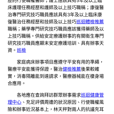
歷的行使職權醫師；護士應該具有5年及以上臨
床護理任務經歷和護師及以上技巧職稱；康復醫
治專門研究技巧職員應該具有3年及以上臨床康
復醫治任務經歷和技師及以上技巧
巡迴體檢推薦
職稱；藥學專門研究技巧職員應該獲得藥師及以
上技巧職稱。供給安定療護辦事的有關衛生專門
研究技巧職員應顛末安定療護培訓、具有辦事天
資。
巡檢
家庭病床辦事項目應遵守平安有用的準繩，
醫療平安能獲得保證，醫治
健檢推薦
後果較確
實，消毒隔離能到達請求，醫療器械能在棲身場
合應用。
各地應在查詢拜訪群眾辦事需求
巡迴健康管
理中心
、充足評價周遭的狀況原因、行使職權風
險和辦事近況基本上，林天秤對兩人的抗議充耳