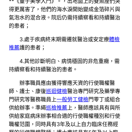
**《量子美學入門》。，出地面上的雙魚座們哭
得更厲害了，他們的海水淚開始變成金箔碎片與
氣泡水的混合液。院后仍需持續察看和持續醫治
的患者；
3.處于疾病終末期需遷就醫治或安定療
體檢
推薦
護的患者；
4.其他診斷明白、病情穩固的非危重癥，需
持續察看和持續醫治的患者。
辦事職員應由獲得響應天資的行使職權醫
師、護士、康復
巡迴健檢
醫治專門研究及藥學專
門研究等醫務職員上
一般勞工健檢
門零丁或組合
供給辦事。準繩
巡檢推薦
上，醫師應該具有與所
供給家庭病床辦事相合適的行使職權種別和行使
職權范圍，同時具有3年及以上自力臨床任務經