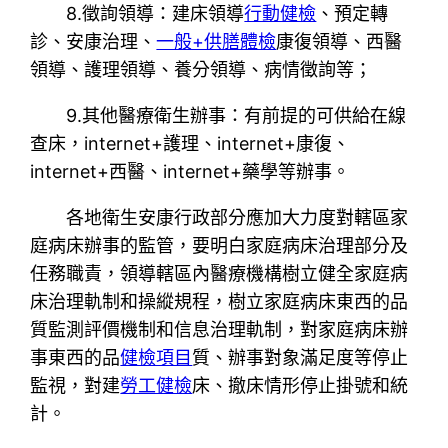
8.徵詢領導：建床領導
行動健檢
、預定轉
診、安康治理、
一般+供膳體檢
康復領導、西醫
領導、護理領導、養分領導、病情徵詢等；
9.其他醫療衛生辦事：有前提的可供給在線
查床，internet+護理、internet+康復、
internet+西醫、internet+藥學等辦事。
各地衛生安康行政部分應加大力度對轄區家
庭病床辦事的監管，要明白家庭病床治理部分及
任務職責，領導轄區內醫療機構樹立健全家庭病
床治理軌制和操縱規程，樹立家庭病床東西的品
質監測評價機制和信息治理軌制，對家庭病床辦
事東西的品
健檢項目
質、辦事對象滿足度等停止
監視，對建
勞工健檢
床、撤床情形停止掛號和統
計。