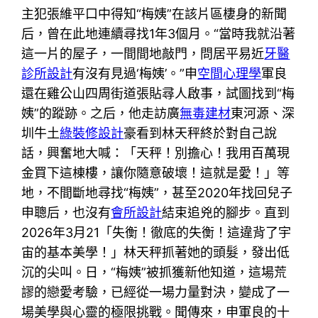
主犯張維平口中得知“梅姨”在該片區棲身的新聞
后，曾在此地連續尋找1年3個月。“當時我就沿著
這一片的屋子，一間間地敲門，問居平易近
牙醫
診所設計
有沒有見過‘梅姨’。”申
空間心理學
軍良
還在雞公山四周街道張貼尋人啟事，試圖找到“梅
姨”的蹤跡。之后，他走訪廣
無毒建材
東河源、深
圳牛土
綠裝修設計
豪看到林天秤終於對自己說
話，興奮地大喊：「天秤！別擔心！我用百萬現
金買下這棟樓，讓你隨意破壞！這就是愛！」等
地，不間斷地尋找“梅姨”，甚至2020年找回兒子
申聰后，也沒有
會所設計
結束追兇的腳步。直到
2026年3月21「失衡！徹底的失衡！這違背了宇
宙的基本美學！」林天秤抓著她的頭髮，發出低
沉的尖叫。日，“梅姨”被抓獲新他知道，這場荒
謬的戀愛考驗，已經從一場力量對決，變成了一
場美學與心靈的極限挑戰。聞傳來，申軍良的十