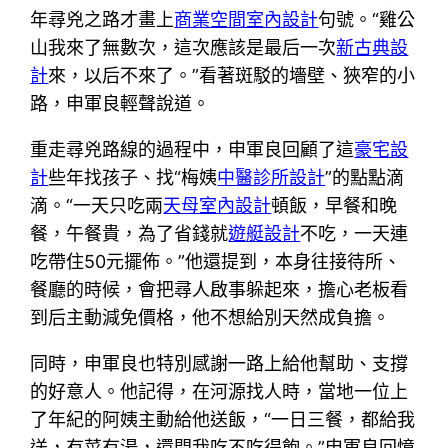
年尋兇之路才畫上
商業空間室內設計
句號。“雞公
山我來了無數次，這次應該是最后一次
新古典設
計
來，以后不來了。”看著斑駁的墻壁、狹窄的小
路，申軍良輕聲說道。
重走尋兇路線的過程中，申軍良回顧了這
豪宅設
計
些年找孩子、找“梅姨
中醫診所設計
”的點點滴
滴。“一天只吃兩
天母室內設計
頓飯，早餐和晚
餐，午餐貴，為了省錢就
遊艇設計
不吃，一天連
吃帶住50元擺佈。”他還提到，本身往接待所、
餐廳的時候，會把尋人啟事躲起來，擔心老板看
到后主動減免價格，他不想給別天然成負擔。
同時，申軍良也特別感謝一路上給他幫助、支撐
的好意人。他記得，在河源找人時，當地一位上
了年紀的阿姨主動給他送飯，“一日三餐，都給我
送，有菜有湯，還問我吃不吃得飽。”申軍良回憶