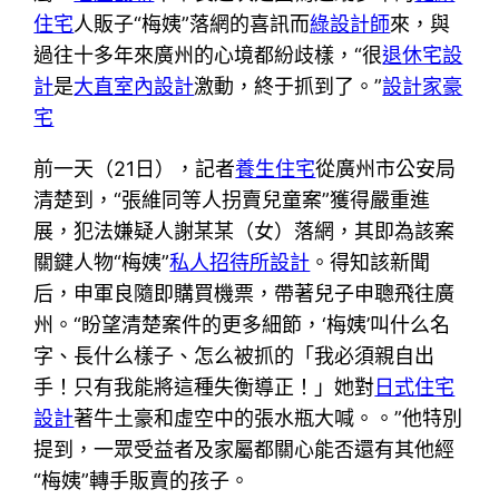
住宅
人販子“梅姨”落網的喜訊而
綠設計師
來，與
過往十多年來廣州的心境都紛歧樣，“很
退休宅設
計
是
大直室內設計
激動，終于抓到了。”
設計家豪
宅
前一天（21日），記者
養生住宅
從廣州市公安局
清楚到，“張維同等人拐賣兒童案”獲得嚴重進
展，犯法嫌疑人謝某某（女）落網，其即為該案
關鍵人物“梅姨”
私人招待所設計
。得知該新聞
后，申軍良隨即購買機票，帶著兒子申聰飛往廣
州。“盼望清楚案件的更多細節，‘梅姨’叫什么名
字、長什么樣子、怎么被抓的「我必須親自出
手！只有我能將這種失衡導正！」她對
日式住宅
設計
著牛土豪和虛空中的張水瓶大喊。。”他特別
提到，一眾受益者及家屬都關心能否還有其他經
“梅姨”轉手販賣的孩子。