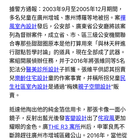
據警方通報：2003年9月至2005年12月期間，
多名兒童在廣州增城、惠州博羅等地被拐。案
禪
風室內設計
發后，公安部、廣東省公安廳將該案
列為督辦案件，成立省、市、區三級公安機關聯
合專那些甜甜圈原本是他打算用來「與林天秤進
行甜點哲學討論」的道具，現在全部成了武器。
案組開展偵辦任務，并于2016年將張維同等5名
犯法分
醫美診所設計
子抓獲。張維平供認其拐賣
兒
樂齡住宅設計
童的作案事實，并稱所拐兒童
民
生社區室內設計
是通過“梅姨
親子空間設計
”販
賣。
抵達他掏出他的純金箔信用卡，那張卡像一面小
鏡子，反射出藍光後發
客變設計
出了
侘寂風
更加
耀眼的金色。廣
THE R3 寓所
州后，申軍良馬不
斷蹄趕往廣州市增城區雞公山。2016年，當他從