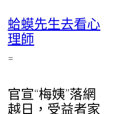
跳
至
蛤蟆先生去看心
主
要
理師
內
容
官宣“梅姨”落網
越日，受益者家