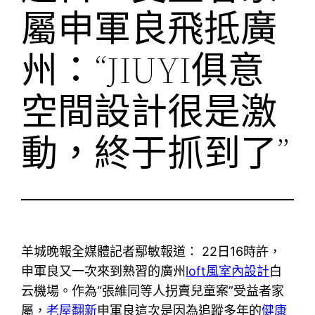
屬申軍良飛抵廣
州：“JIUYI俱意
空間設計很是激
動，終于抓到了”
羊城晚報全媒體記者鄢敏報道： 22日16時許，
申軍良又一次來到熟習的廣州
loft風室內設計
白
云機場。作為“張維同等人拐賣兒童案”受益者家
屬，
老屋翻新
申軍良這次是因為追蹤多年的
健康