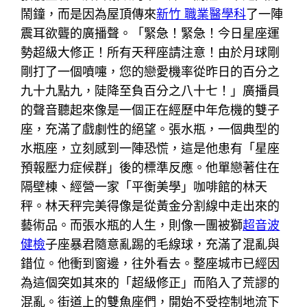
鬧鐘，而是因為屋頂傳來
新竹 職業醫學科
了一陣
震耳欲聾的廣播聲。「緊急！緊急！今日星座運
勢超級大修正！所有天秤座請注意！由於月球剛
剛打了一個噴嚏，您的戀愛機率從昨日的百分之
九十九點九，陡降至負百分之八十七！」廣播員
的聲音聽起來像是一個正在經歷中年危機的雙子
座，充滿了戲劇性的絕望。張水瓶，一個典型的
水瓶座，立刻感到一陣恐慌，這是他患有「星座
預報壓力症候群」後的標準反應。他單戀著住在
隔壁棟、經營一家「平衡美學」咖啡館的林天
秤。林天秤完美得像是從黃金分割線中走出來的
藝術品。而張水瓶的人生，則像一團被獅
超音波
健檢
子座暴君隨意亂踢的毛線球，充滿了混亂與
錯位。他衝到窗邊，往外看去。整座城市已經因
為這個突如其來的「超級修正」而陷入了荒謬的
混亂。街道上的雙魚座們，開始不受控制地流下