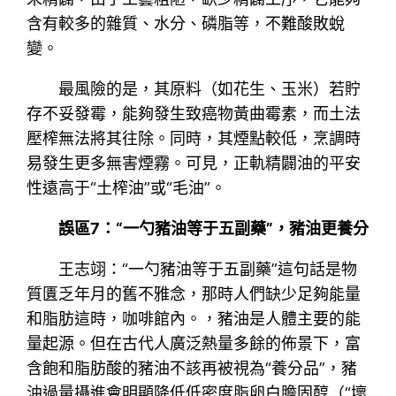
含有較多的雜質、水分、磷脂等，不難酸敗蛻
變。
最風險的是，其原料（如花生、玉米）若貯
存不妥發霉，能夠發生致癌物黃曲霉素，而土法
壓榨無法將其往除。同時，其煙點較低，烹調時
易發生更多無害煙霧。可見，正軌精闢油的平安
性遠高于“土榨油”或“毛油”。
誤區7：“一勺豬油等于五副藥”，豬油更養分
王志翊：“一勺豬油等于五副藥”這句話是物
質匱乏年月的舊不雅念，那時人們缺少足夠能量
和脂肪這時，咖啡館內。，豬油是人體主要的能
量起源。但在古代人廣泛熱量多餘的佈景下，富
含飽和脂肪酸的豬油不該再被視為“養分品”，豬
油過量攝進會明顯降低低密度脂卵白膽固醇（“壞