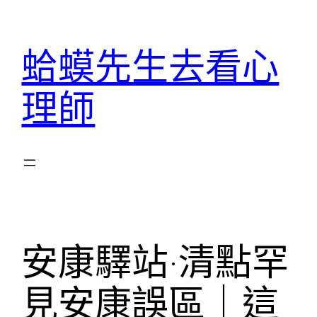
跳
至
蛤蟆先生去看心
主
要
理師
內
容
安康驛站·清點罕
見安康誤區｜這