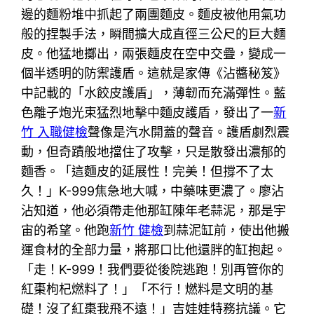
邊的麵粉堆中抓起了兩團麵皮。麵皮被他用氣功
般的捏製手法，瞬間擴大成直徑三公尺的巨大麵
皮。他猛地擲出，兩張麵皮在空中交疊，變成一
個半透明的防禦護盾。這就是家傳《沾醬秘笈》
中記載的「水餃皮護盾」，薄韌而充滿彈性。藍
色離子炮光束猛烈地擊中麵皮護盾，發出了一
新
竹 入職健檢
聲像是汽水開蓋的聲音。護盾劇烈震
動，但奇蹟般地擋住了攻擊，只是散發出濃郁的
麵香。「這麵皮的延展性！完美！但撐不了太
久！」K-999焦急地大喊，中藥味更濃了。廖沾
沾知道，他必須帶走他那缸陳年老蒜泥，那是宇
宙的希望。他跑
新竹 健檢
到蒜泥缸前，使出他搬
運食材的全部力量，將那口比他還胖的缸抱起。
「走！K-999！我們要從後院逃跑！別再管你的
紅棗枸杞燃料了！」「不行！燃料是文明的基
礎！沒了紅棗我飛不遠！」吉娃娃特務抗議。它