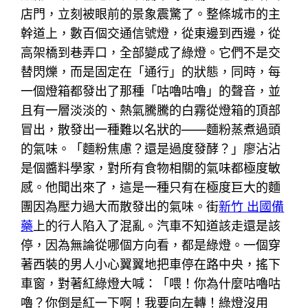
店門，立刻被眼前的景象震驚了。整條城市的主
幹道上，數百個交通信號燈，從東邊到西邊，從
高架橋到巷弄口，全部變成了綠燈。它們不是交
替閃爍，而是固定在「通行」的狀態，同時，每
一個燈箱都發出了那種「咕嚕咕嚕」的聲音，並
且有一層淡淡的、熱氣騰騰的白霧從燈箱的頂部
冒出，散發出一種難以名狀的——麵粉蒸煮過頭
的氣味。「麵粉焦慮？還是過度發酵？」廖沾沾
是個醬料學家，對所有食物相關的氣味都極度敏
感。他聞出來了，這是一種只有在極度巨大的麵
團因為壓力過大而散發出的氣味。街
新竹 出國備
藥
上的行人陷入了混亂。汽車不知道該走還是該
停，因為無論從哪個方向看，都是綠燈。一個穿
著西裝的男人小心翼翼地把車停在路中央，搖下
車窗，對著紅綠燈大喊：「喂！你為什麼咕嚕咕
嚕？你倒是紅一下啊！我要向左轉！綠燈沒用