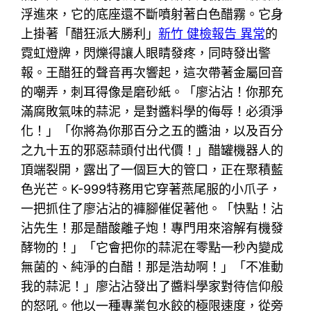
浮進來，它的底座還不斷噴射著白色醋霧。它身
上掛著「醋狂派大勝利」
新竹 健檢報告 異常
的
霓虹燈牌，閃爍得讓人眼睛發疼，同時發出警
報。王醋狂的聲音再次響起，這次帶著金屬回音
的嘲弄，刺耳得像是磨砂紙。「廖沾沾！你那充
滿腐敗氣味的蒜泥，是對醬料學的侮辱！必須淨
化！」「你將為你那百分之五的醬油，以及百分
之九十五的邪惡蒜頭付出代價！」醋罐機器人的
頂端裂開，露出了一個巨大的管口，正在聚積藍
色光芒。K-999特務用它穿著燕尾服的小爪子，
一把抓住了廖沾沾的褲腳催促著他。「快點！沾
沾先生！那是醋酸離子炮！專門用來溶解有機發
酵物的！」「它會把你的蒜泥在零點一秒內變成
無菌的、純淨的白醋！那是浩劫啊！」「不准動
我的蒜泥！」廖沾沾發出了醬料學家對待信仰般
的怒吼。他以一種專業包水餃的極限速度，從旁