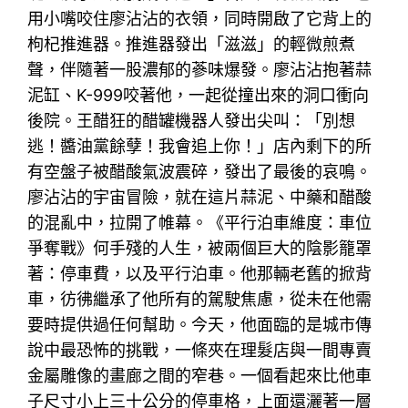
用小嘴咬住廖沾沾的衣領，同時開啟了它背上的
枸杞推進器。推進器發出「滋滋」的輕微煎煮
聲，伴隨著一股濃郁的蔘味爆發。廖沾沾抱著蒜
泥缸、K-999咬著他，一起從撞出來的洞口衝向
後院。王醋狂的醋罐機器人發出尖叫：「別想
逃！醬油黨餘孽！我會追上你！」店內剩下的所
有空盤子被醋酸氣波震碎，發出了最後的哀鳴。
廖沾沾的宇宙冒險，就在這片蒜泥、中藥和醋酸
的混亂中，拉開了帷幕。《平行泊車維度：車位
爭奪戰》何手殘的人生，被兩個巨大的陰影籠罩
著：停車費，以及平行泊車。他那輛老舊的掀背
車，彷彿繼承了他所有的駕駛焦慮，從未在他需
要時提供過任何幫助。今天，他面臨的是城市傳
說中最恐怖的挑戰，一條夾在理髮店與一間專賣
金屬雕像的畫廊之間的窄巷。一個看起來比他車
子尺寸小上三十公分的停車格，上面還灑著一層