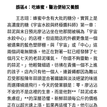
誤區4：吃蜂蜜，醫治便秘又養顏
王志翊：蜂蜜中含有大批的糖分，實質上是
高濃度的糖《宇宙水餃與終極醬料師》第一章：
蒜泥與末日預兆廖沾沾坐在他那間被稱為「宇宙
水餃中心」的店裡，但這間店的外觀更像是一個
被遺棄的藍色塑膠棚，與「宇宙」或「中心」這
兩個詞毫無關係。他正在對著一缸已經發酵了七
個月又七天的老蒜泥嘆氣。「你還不夠靈動，我
的蒜泥。」他輕聲細語，彷彿在責備一個不上進
的孩子。店內只有他一個人，連蒼蠅都因為難以
忍受那股陳年蒜頭混合著鐵鏽與淡淡絕望的味道
而選擇繞道飛行。今天的營業額是：零。廖沾沾
不安的不是店裡的生意，而是他對**「蒜泥成本
焦慮症」**的深層恐懼。新鮮蒜頭每公斤的價格
正在以超光速上漲，如果再這樣下去，他引以為