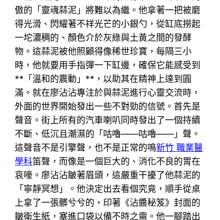
傲的「靈魂蒜泥」將難以為繼。他拿著一把被磨
得光滑、閃耀著不祥光芒的小銀勺，從缸底撈起
一坨濃稠的、顏色介於灰綠與土黃之間的發酵
物。這蒜泥被他照顧得像稀世珍寶，每隔三小
時，他就要用手指彈一下缸邊，確保它能感受到
**「溫和的震動」**，以助其在精神上達到圓
滿。就在廖沾沾專注於與蒜泥進行心靈交流時，
外面的世界開始發出一些不對勁的信號。首先是
聲音。街上所有的汽車喇叭同時發出了一個持續
不斷、低沉且潮濕的「咕嚕——咕嚕——」聲。
這聲音不是引擎聲，也不是正常的鳴
新竹 職業醫
學科
笛聲，而像是一個巨大的、消化不良的胃在
哀嚎。廖沾沾皺著眉頭，這嚴重干擾了他蒜泥的
「寧靜冥想」。他決定出去看個究竟，順手從桌
上拿了一張髒兮兮的，印著《沾醬秘笈》封面的
皺衛生紙，塞進口袋以備不時之需。他一腳踏出