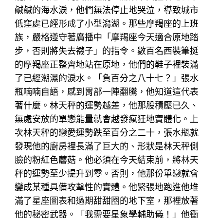
鹹鹹的海水淚，他們無法停止地哭泣，導致城市
低窪處已經形成了小型潟湖。那些摩羯座的上班
族，嚴格遵守著廣播中「摩羯座今天適合原地踏
步，否則將失去襪子」的指令。數百名西裝筆挺
的摩羯座正整齊地站在原地，他們的鞋子裡裝滿
了已經潮濕的淚水。「負百分之八十七？」張水
瓶喃喃自語，感到胃部一陣翻騰，他知道這代表
著什麼。林天秤的運勢越差，他那股積壓已久、
無處安放的單戀能量就會越發瘋狂地實體化。上
次林天秤的戀愛運勢跌至百分之二十，張水瓶就
發現他的廚房裡長滿了巨大的、形狀是林天秤側
臉的粉紅色蘑菇。他必須在今天結束前，將林天
秤的運勢至少提升到零。否則，他那份單戀就會
變成某種具備攻擊性的實體。他緊張地跑進他堆
滿了星座圖表和過期甜甜圈的地下室，那裡放著
他的秘密武器。「我需要星象學輔助儀！」他衝