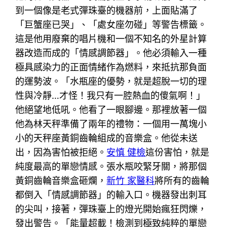
到一個像是老式彈珠臺的機器前，上面貼滿了
「巨蟹座已哭」、「處女座勿碰」等警告標籤。
這是他用廢棄的唱片機和一個不知名的外星計算
器改造而成的「情感調節器」。他必須輸入一種
極具感染力的正面情緒作為燃料，來抵抗那負面
的運勢波。「水瓶座的優勢，就是超脫一切的理
性與冷靜…才怪！我只有一腔熱血的傻氣啊！」
他絕望地低吼。他看了一眼腳邊。那裡放著一個
他為林天秤準備了兩年的禮物：一個用一萬塊小
小的天秤座黃銅齒輪組成的音樂盒。他從未送
出，因為害怕被拒絕。
安慎 健檢
這份害怕，就是
純度最高的單戀情感。張水瓶咬緊牙關，將那個
黃銅齒輪音樂盒砸爛，
新竹 家醫科
將所有的齒輪
都倒入「情感調節器」的輸入口。機器發出刺耳
的尖叫，接著，彈珠臺上的燈光開始瘋狂閃爍，
發出警告。「能量超載！檢測到極致純粹的單戀