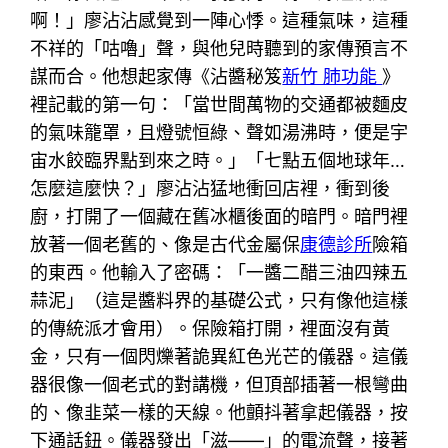
啊！」廖沾沾感覺到一陣心悸。這種氣味，這種
不祥的「咕嚕」聲，與他兒時聽到的家傳預言不
謀而合。他想起家傳《沾醬秘笈
新竹 肺功能
》
裡記載的第一句：「當世間萬物的交通都被麵皮
的氣味籠罩，且燈號恒綠、聲如湯沸時，便是宇
宙水餃臨界點到來之時。」「七點五個地球年…
怎麼這麼快？」廖沾沾猛地衝回店裡，衝到後
廚，打開了一個藏在舊冰櫃後面的暗門。暗門裡
放著一個老舊的、像是古代金屬保
康德診所
險箱
的東西。他輸入了密碼：「一醬二醋三油四辣五
蒜泥」（這是醬料界的基礎公式，只有像他這樣
的傳統派才會用）。保險箱打開，裡面沒有黃
金，只有一個閃爍著詭異紅色光芒的儀器。這儀
器很像一個老式的對講機，但頂部插著一根彎曲
的、像韭菜一樣的天線。他顫抖著拿起儀器，按
下通話鈕。儀器發出「滋——」的電流聲，接著