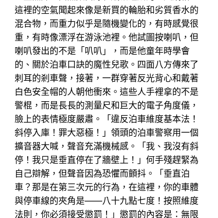
這裡的空氣聞起來像是新買的輪胎和劣質香水的
混合物，而重力似乎是隨機變化的，有時感覺很
重，有時像漂浮在游泳池裡。他試圖按喇叭，但
喇叭發出的不是「叭叭」，而是他童年時學會
的、關於泊車口訣的魔性兒歌。四面八方傳來了
刺耳的剎車聲，接著，一群穿著反光背心和戴著
白色安全帽的人朝他衝來。這些人手裡拿的不是
警棍，而是長長的測量尺和巨大的電子角度儀，
臉上的表情極度嚴肅。「違反泊車維度基本法！
斜停入庫！罪大惡極！」領頭的泊車警察用一個
擴音器大喊，聲音充滿機械感。「我、我沒有斜
停！我只是垂直停在了牆壁上！」何手殘趕緊為
自己辯解，但聲音因為恐懼而顫抖。「垂直泊
車？那是在第三次元的行為，在這裡，你的車體
與停車線的夾角是——八十九點七度！按照維度
法則，你必須接受懲罰！」懲罰的內容是：無限