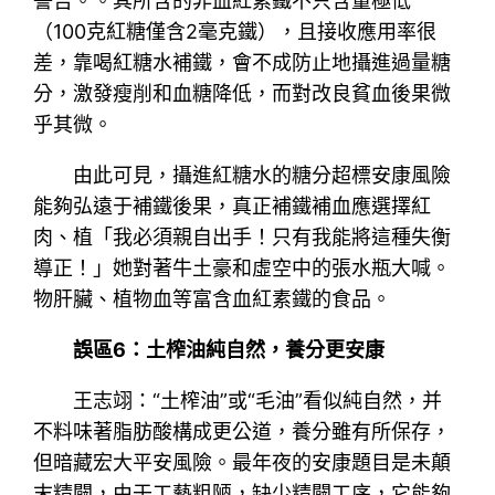
警告。。其所含的非血紅素鐵不只含量極低
（100克紅糖僅含2毫克鐵），且接收應用率很
差，靠喝紅糖水補鐵，會不成防止地攝進過量糖
分，激發瘦削和血糖降低，而對改良貧血後果微
乎其微。
由此可見，攝進紅糖水的糖分超標安康風險
能夠弘遠于補鐵後果，真正補鐵補血應選擇紅
肉、植「我必須親自出手！只有我能將這種失衡
導正！」她對著牛土豪和虛空中的張水瓶大喊。
物肝臟、植物血等富含血紅素鐵的食品。
誤區6：土榨油純自然，養分更安康
王志翊：“土榨油”或“毛油”看似純自然，并
不料味著脂肪酸構成更公道，養分雖有所保存，
但暗藏宏大平安風險。最年夜的安康題目是未顛
末精闢，由于工藝粗陋，缺少精闢工序，它能夠