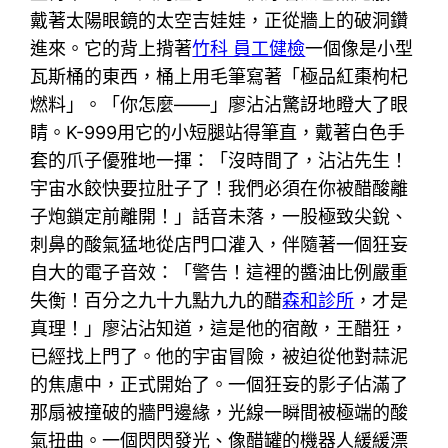
戴著太陽眼鏡的太空吉娃娃，正從牆上的破洞鑽
進來。它的背上揹著
竹科 員工健檢
一個像是小型
瓦斯桶的東西，桶上用毛筆寫著「極品紅棗枸杞
燃料」。「你怎麼——」廖沾沾驚訝地瞪大了眼
睛。K-999用它的小短腿站得筆直，戴著白色手
套的爪子優雅地一揮：「沒時間了，沾沾先生！
宇宙水餃快要拉肚子了！我們必須在你被醋酸離
子炮鎖定前離開！」話音未落，一股極致尖銳、
刺鼻的酸氣猛地從店門口灌入，伴隨著一個狂妄
自大的電子音效：「警告！這裡的醬油比例嚴重
失衡！百分之九十九點九九的醋
森和診所
，才是
真理！」廖沾沾知道，這是他的宿敵，王醋狂，
已經找上門了。他的宇宙冒險，被迫從他對蒜泥
的焦慮中，正式開始了。一個狂妄的影子佔滿了
那扇被撞破的牆門邊緣，光線一瞬間被極端的酸
氣扭曲。一個閃閃發光、像醋罐的機器人緩緩漂