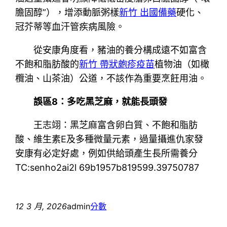
膽固醇”），增添動脈粥樣
新竹 出國備藥
硬化、
冠芥蒂等血汗管疾病風險。
從安康角度看，豬油的養分構成遠不如富含
不飽和脂肪酸的
新竹 帶狀皰疹疫苗
植物油（如橄
欖油、山茶油）公道，不該作為重要烹飪用油。
誤區8：多吃黑芝麻，就能長頭發
王志翊：黑芝麻富含卵白質、不飽和脂肪
酸、維生素E及多種微量元素，過量攝進仇家發
安康有必定好處，例如供給頭產生長所需養分
TC:senho2ai2l 69b1957b819599.39750787
12 3 月, 2026
admin
分數