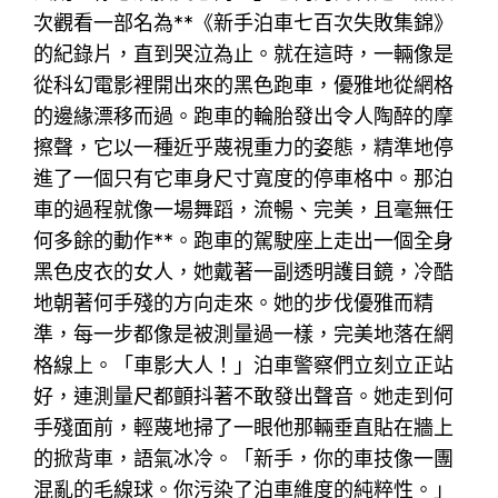
次觀看一部名為**《新手泊車七百次失敗集錦》
的紀錄片，直到哭泣為止。就在這時，一輛像是
從科幻電影裡開出來的黑色跑車，優雅地從網格
的邊緣漂移而過。跑車的輪胎發出令人陶醉的摩
擦聲，它以一種近乎蔑視重力的姿態，精準地停
進了一個只有它車身尺寸寬度的停車格中。那泊
車的過程就像一場舞蹈，流暢、完美，且毫無任
何多餘的動作**。跑車的駕駛座上走出一個全身
黑色皮衣的女人，她戴著一副透明護目鏡，冷酷
地朝著何手殘的方向走來。她的步伐優雅而精
準，每一步都像是被測量過一樣，完美地落在網
格線上。「車影大人！」泊車警察們立刻立正站
好，連測量尺都顫抖著不敢發出聲音。她走到何
手殘面前，輕蔑地掃了一眼他那輛垂直貼在牆上
的掀背車，語氣冰冷。「新手，你的車技像一團
混亂的毛線球。你污染了泊車維度的純粹性。」