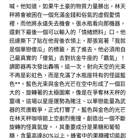
喊。他知道，如果牛土豪的物質力量勝出，林天
秤將會被困在一個充滿金錢和俗氣的虛假愛情
裡，而他將永遠失去機會。張水瓶看向那機器，
還剩下最後一個可以輸入的「情緒燃料」口。他
迅速撕下了貼在他背後衣領上，那張寫著「我就
是個單戀傻瓜」的標籤，丟了進去。他必須用自
己最真實的「傻氣」去對抗金牛座的「霸氣」！
調節器再次發出轟鳴，這一次，射向天空的光束
不再是彩虹色，而是充滿了水瓶座特有的怪誕藍
色**。藍色光束與金色光芒在空中形成了一個巨
大的、旋轉著的太極圖案，像是在爭奪林天秤的
靈魂。這場以星座運勢為賭注、以單戀能量為武
器的荒唐戰爭，正式打響了。藍色與金色的光芒
在林天秤咖啡館上空劇烈衝撞，創造出一個不斷
旋轉的怪異氣旋。，其重要成分是果糖和葡萄
糖，含量高達80%以上。蜂蜜中的果糖確切能起