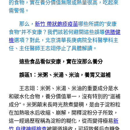
的食物，實在養分價值無限或熱量很高，吃起來
需警惕。
那么，
新竹 帶狀皰疹疫苗
哪些所謂的“安康
食物”并不安康？我們該若何避開這些誤導
供膳健
檢
選項？對此，北京清華長庚病院全科醫學科主
任、主任醫師王志翊停止了具體解讀。
這些食品看似安康，實在沒那么養分
誤區1：米粥、米湯、米油，養胃又滋補
王志翊：米粥、米湯、米油的重要成分是水
和碳水化合物，養分價值單一，沒有特別的“滋補
成分”。米粥顛末長時光熬煮變稠，是由于淀粉粒
在加熱吸水后收縮、崩解，開釋淀粉分子所致，
這一經過歷程稱為淀粉的糊化，從而變得極易
新
竹 自律神經檢查
被腸道接收，可招致餐后血糖急