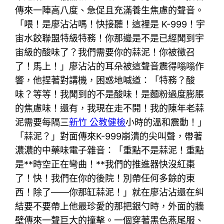
傳來一陣高八度、急促且充滿養生焦慮的聲音。
「喂！是廖沾沾嗎！快接聽！這裡是 K-999！宇
宙水餃聯盟特級特務！你那邊是不是已經聞到宇
宙級的酸味了？我們需要你的蒜泥！你被徵召
了！馬上！」廖沾沾的耳朵被這聲音震得嗡嗡作
響，他捏著對講機，困惑地喊道：「特務？酸
味？等等！我聞到的不是酸味！是麵粉過度膨脹
的焦慮味！還有，我現在走不開！我的陳年老蒜
泥需要每隔三
新竹 公教健檢
小時的溫和震動！」
「蒜泥？」對面傳來K-999崩潰的尖叫聲，帶著
濃濃的中藥味電子雜音：「重點不是蒜泥！重點
是**時空正在彎曲！**我們的推進器快沒紅棗
了！快！我們在你的後院！別帶任何多餘的東
西！除了——你那缸蒜泥！」就在廖沾沾還在糾
結要不要帶上他最珍愛的那把銀勺時，外面的牆
壁傳來一聲巨大的撞擊。一個穿著黑色燕尾服、