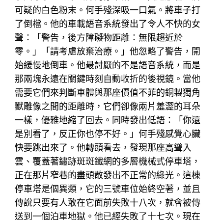
可疑的白色粉末。何手殘深吸一口氣。將車子打
了倒檔。他的車載語音系統發出了令人不快的女
聲：「警告，後方障礙物距離：無限趨近於
零。」「請考慮放棄治療。」他忽略了警告，開
始緩慢地倒車。他最討厭的不是語音系統，而是
那兩塊永遠在關鍵時刻自動收折的後視鏡。當他
需要它們來判斷車體與那座價值不菲的銅製獨角
獸雕像之間的距離時，它們卻像兩片羞澀的耳朵
一樣，優雅地縮了回去。同時發出低語：「你還
是別看了，反正你也停不好。」何手殘感覺心臟
快要跳出來了。他轉頭看去，發現那座高聳入
雲、覆蓋著鏽跡斑斑鐵網的多層機械式停車塔，
正在那片窄巷的盡頭散發出不正常的綠光。這棟
停車塔是個異類，它的三號車位始終空著，並且
傳說只要有人敢在它面前失敗十八次，就會被傳
送到一個泊車地獄。他已經失敗了十七次。現在