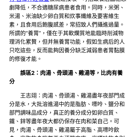
劇降低，不合適糖尿病患者食用。同時，米粥、
米湯、米油缺少卵白質和炊事纖維及要害維生
素，且食用后飽腹感差，常招致人們攝進過量。
所謂的“養胃”，僅在于其軟爛質地能臨時削減物
理消化累贅，但并無養胃功能，假如生病后的人
只吃這些，反而能夠因養分缺乏減弱患者胃黏膜
的修復才能。
誤區2：肉湯、骨頭湯、雞湯等，比肉有養
分
王志翊：肉湯、骨頭湯、雞湯盡年夜部門成
分是水，大批溶進湯中的是脂肪、嘌呤、鹽分和
部門調味品成分，真正的養分成分如卵白質、
鐵、鋅等盡年夜大都仍保存在肉和菜自己。可
見，肉湯、骨頭湯、雞湯屬于高脂、高嘌呤飲