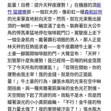
能量！目標：提升天秤座運勢！」在機器的頂
新
竹 猛健樂
部，一個巨大的、像彩虹一樣
森和診所
的光束筆直地射向天空。然而，就在光束衝出屋
頂的一瞬間，一輛塗滿了金色、裝飾著巨大公牛
角的悍馬車猛地停在咖啡館門口。駕駛座上走下
一個全身肌肉、戴著鑽石項圈的男人，那人正是
林天秤的狂熱追求者——金牛座霸總牛土豪。牛
土豪一腳踢開咖啡館的門，大聲宣布：「天秤！
別管那什麼負運勢！我已經用一百噸的純金箔買
下了今天所有的壞運氣！」「從現在開始，你的
運勢由我主宰！我的金錢，就是你的正面能
量！」牛土豪的行為，讓張水瓶的光束在空中瞬
間扭曲，與一種夾雜著銅臭味的金色光芒對撞。
天空開始下起了荒謬的雨。雨點不是水，而是閃
耀著淚光的小小黃銅齒輪。「不行！金牛座的物
質力量太強了！我的單戀被汙染了！」張水瓶大