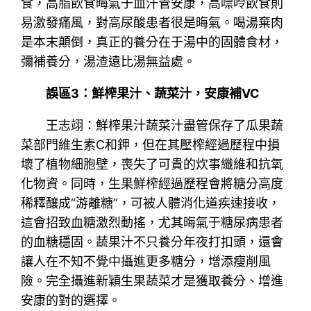
食，高脂飲食晦氣于血汗管安康，高嘌呤飲食則
易激發痛風，對高尿酸患者很是晦氣。喝湯棄肉
是本末顛倒，真正的養分在于湯中的固體食材，
彌補養分，湯渣遠比湯無益處。
誤區3：鮮榨果汁、蔬菜汁，安康補VC
王志翊：鮮榨果汁蔬菜汁盡管保存了瓜果蔬
菜部門維生素C和鉀，但在其壓榨經過歷程中損
壞了植物細胞壁，喪失了可貴的炊事纖維和抗氧
化物資。同時，生果鮮榨經過歷程會將糖分高度
稀釋釀成“游離糖”，可被人體消化道疾速接收，
這會招致血糖激烈動搖，尤其晦氣于糖尿病患者
的血糖穩固。蔬果汁不只養分年夜打扣頭，還會
讓人在不知不覺中攝進更多糖分，增添瘦削風
險。完全攝進新穎生果蔬菜才是獲取養分、增進
安康的對的選擇。