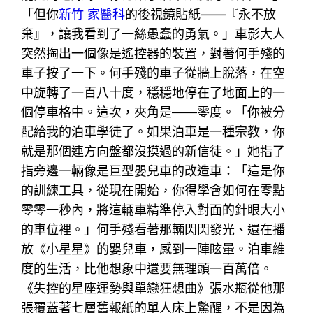
「但你
新竹 家醫科
的後視鏡貼紙——『永不放
棄』，讓我看到了一絲愚蠢的勇氣。」車影大人
突然掏出一個像是遙控器的裝置，對著何手殘的
車子按了一下。何手殘的車子從牆上脫落，在空
中旋轉了一百八十度，穩穩地停在了地面上的一
個停車格中。這次，夾角是——零度。「你被分
配給我的泊車學徒了。如果泊車是一種宗教，你
就是那個連方向盤都沒摸過的新信徒。」她指了
指旁邊一輛像是巨型嬰兒車的改造車：「這是你
的訓練工具，從現在開始，你得學會如何在零點
零零一秒內，將這輛車精準停入對面的針眼大小
的車位裡。」何手殘看著那輛閃閃發光、還在播
放《小星星》的嬰兒車，感到一陣眩暈。泊車維
度的生活，比他想象中還要無理頭一百萬倍。
《失控的星座運勢與單戀狂想曲》張水瓶從他那
張覆蓋著七層舊報紙的單人床上驚醒，不是因為