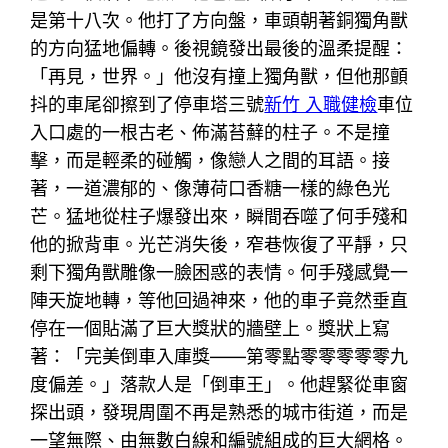
是第十八次。他打了方向盤，車頭朝著銅獨角獸
的方向猛地偏轉。後視鏡發出最後的溫柔提醒：
「再見，世界。」他沒有撞上獨角獸，但他那顫
抖的車尾卻擦到了停車塔三號
新竹 入職健檢
車位
入口處的一根古老、佈滿苔蘚的柱子。不是撞
擊，而是輕柔的碰觸，像戀人之間的耳語。接
著，一道濃郁的、像薄荷口香糖一樣的綠色光
芒。猛地從柱子爆發出來，瞬間吞噬了何手殘和
他的掀背車。光芒消失後，窄巷恢復了平靜，只
剩下獨角獸雕像一臉困惑的表情。何手殘感覺一
陣天旋地轉，等他回過神來，他的車子竟然垂直
停在一個貼滿了巨大獎狀的牆壁上。獎狀上寫
著：「完美倒車入庫獎——第零點零零零零零九
度偏差。」落款人是「倒車王」。他趕緊從車窗
探出頭，發現周圍不再是熟悉的城市街道，而是
一望無際、由無數白線和編號組成的巨大網格。