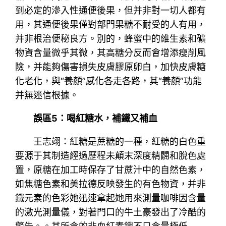
到必定的滲入性通便後果，但并非對一切人都有
用，其通便後果僅對部門果糖不耐受的人有用，
并非根治便秘良方。別的，蜂蜜中的維生素和礦
物資含量微乎其微，其高糖分反而會增添瘦削風
險，并能夠傷害損失皮膚膠原卵白，加快皮膚糖
化老化，與“養顏”感化各走各路，其“養顏”功能
并無迷信根據。
誤區5：喝紅糖水，補鐵又補血
王志翊：紅糖是蔗糖的一種，紅糖的白色重
要源于其制造經過歷程未顛末深度精闢和脫色處
置，原糖在加工時保存了甘蔗汁中的自然色素，
如焦糖色素和美拉德反映發生的有色物資，并非
鐵元素的色彩她迅速拿起她用來測量咖啡因含量
的激光測量儀，對著門口的牛土豪發出了冷酷的