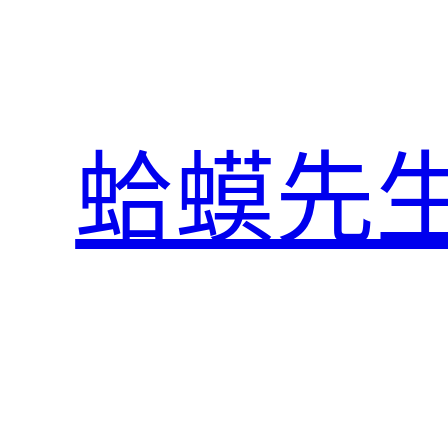
跳
至
主
要
內
蛤蟆先
容