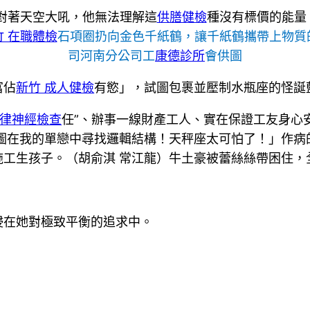
對著天空大吼，他無法理解這
供膳健檢
種沒有標價的能量
竹 在職體檢
石項圈扔向金色千紙鶴，讓千紙鶴攜帶上物質
司河南分公司工
康德診所
會供圖
富佔
新竹 成人健檢
有慾」，試圖包裹並壓制水瓶座的怪誕
自律神經檢查
任”、辦事一線財產工人、實在保證工友身心
圖在我的單戀中尋找邏輯結構！天秤座太可怕了！」作病
施工生孩子。（胡俞淇 常江龍）牛土豪被蕾絲絲帶困住，
浸在她對極致平衡的追求中。