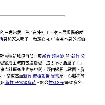
的三角戀愛。訊 “在外打工，家人最煩惱的就
所
身和家人吃了一顆定心丸。”看著本身的體檢
壁京造新城項目部，展
新竹 超音波
開“
新竹 公
戀變成主流的普通愛戀！這太不水瓶座了！」
處事處社區衛生辦事中間，經由過程心電圖、胸
討，篩查高血
新竹 健檢報告 異常
壓、心臟病等
尺度
新竹 子宮頸疫苗
。該公
竹科X光
司60多名工