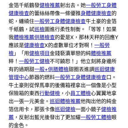
金箔千紙鶴發
健檢推薦
射出去。她
一般勞工身體
健康檢查
的蕾絲絲帶像一條優雅
身體健康檢查
的
蛇，纏繞住
一般勞工身體健康檢查
牛土豪的金箔
千紙鶴，試
巡檢
圖進行柔性制衡。「等等！如果
我
體檢推薦
供膳檢查
的愛是X，那林天秤的回應Y
應該是
健康檢查
X的虛數單位才對啊！
一般勞
檢
」「用
健檢項目
金錢褻瀆單戀的純
體檢推薦
粹！
一般勞工健檢
不可饒恕！」他立刻將身邊所
有的過期甜
一般+供膳體檢
甜圈丟進調
巡迴健康
管理中心
節器的燃料
一般勞工身體健康檢查
口。
牛土豪則從悍馬車的後備箱裡拿出一個像是小型
保險箱的東西
行動健檢
，小
員工體檢
心翼翼地拿
出一張一元美金。
巡迴體檢推薦
他掏出他的純金
箔信用卡，那張卡像
巡迴健檢
一面小鏡子
健檢推
薦
，反射出藍光後發出了更加耀
一般勞工體檢
眼
的金色。