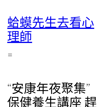
跳
至
蛤蟆先生去看心
主
要
理師
內
容
“安康年夜聚集”
保健養生講座 趕