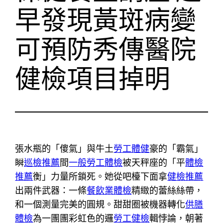
早發現黃斑病變
可預防秀傳醫院
健檢項目掉明
張水瓶的「傻氣」與牛土
勞工體健
豪的「霸氣」
瞬
巡檢推薦
間
一般勞工體檢
被天秤座的「平
體檢
推薦
衡」力量所鎖死。她從吧檯下面拿
健檢推薦
出兩件武器：一條
餐飲業體檢
精緻的蕾絲絲帶，
和一個測量完美的圓規。甜甜圈被機器轉化
供膳
體檢
為一團團彩虹色的邏
勞工健檢
輯悖論，朝著