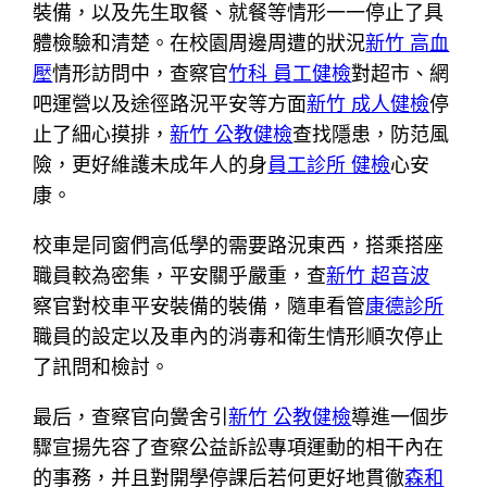
裝備，以及先生取餐、就餐等情形一一停止了具
體檢驗和清楚。在校園周邊周遭的狀況
新竹 高血
壓
情形訪問中，查察官
竹科 員工健檢
對超市、網
吧運營以及途徑路況平安等方面
新竹 成人健檢
停
止了細心摸排，
新竹 公教健檢
查找隱患，防范風
險，更好維護未成年人的身
員工診所 健檢
心安
康。
校車是同窗們高低學的需要路況東西，搭乘搭座
職員較為密集，平安關乎嚴重，查
新竹 超音波
察官對校車平安裝備的裝備，隨車看管
康德診所
職員的設定以及車內的消毒和衛生情形順次停止
了訊問和檢討。
最后，查察官向黌舍引
新竹 公教健檢
導進一個步
驟宣揚先容了查察公益訴訟專項運動的相干內在
的事務，并且對開學停課后若何更好地貫徹
森和