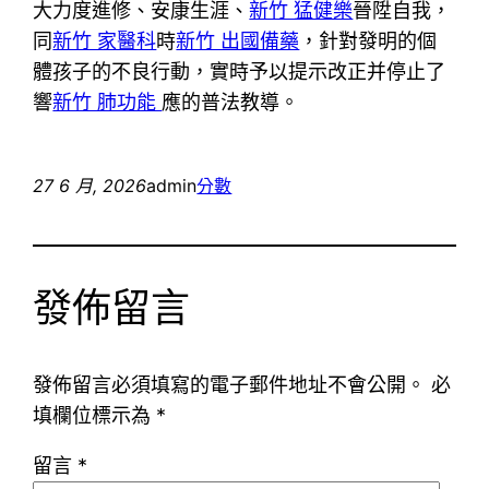
大力度進修、安康生涯、
新竹 猛健樂
晉陞自我，
同
新竹 家醫科
時
新竹 出國備藥
，針對發明的個
體孩子的不良行動，實時予以提示改正并停止了
響
新竹 肺功能
應的普法教導。
27 6 月, 2026
admin
分數
發佈留言
發佈留言必須填寫的電子郵件地址不會公開。
必
填欄位標示為
*
留言
*