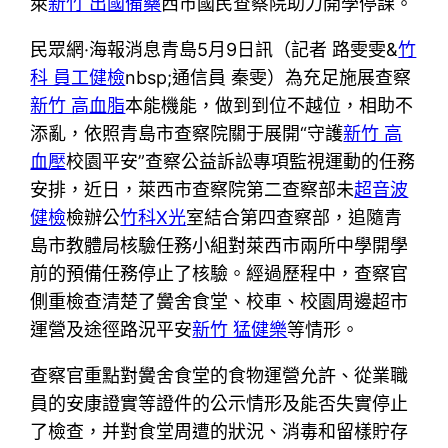
萊
新竹 出國備藥
西市國民查察院助力開學停課。
民眾網·海報消息青島5月9日訊（記者 路雯雯&
竹
科 員工健檢
nbsp;通信員 秦雯）為充足施展查察
新竹 高血脂
本能機能，做到到位不越位，相助不
添亂，依照青島市查察院關于展開“守護
新竹 高
血壓
校園平安”查察公益訴訟專項監視運動的任務
安排，近日，萊西市查察院第二查察部未
超音波
健檢
檢辦公
竹科X光
室結合第四查察部，追隨青
島市教體局核驗任務小組對萊西市兩所中學開學
前的預備任務停止了核驗。經過歷程中，查察官
側重檢查清楚了黌舍食堂、校車、校園周邊超市
運營及途徑路況平安
新竹 猛健樂
等情形。
查察官重點對黌舍食堂的食物運營允許、從業職
員的安康證實等證件的公示情形及能否失實停止
了檢查，并對食堂周遭的狀況、消毒和留樣貯存