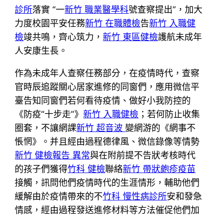
診所
落實 “一
新竹 職業醫學科
號查察提出”，加大
力度校園平安任務
新竹 在職體檢
告
新竹 入職健
檢
竣共鳴，齊心筑力，
新竹 東區健檢
護航未成年
人安康生長。
作為未成年人查察任務部分，在疫情時代，查察
官時辰追蹤關心居家進修的同窗們，應用微信平
臺告知同窗們若何看待疫情、做好小我防控的
《防疫“十步走”》
新竹 入職健檢
；若何防止收集
圈套，不讓網課
新竹 超音波
變網游的《網事不
悵惘》。并且經由過程德律風、微信錄像等情勢
新竹 健檢報告 異常
與在附前提不告狀考核時代
的孩子們獲得
竹科 健檢
聯絡
新竹 帶狀皰疹疫苗
接觸，訊問他們疫情時代的生涯情形，輔助他們
緩解由於疫情帶來的不
竹科 慢性病診所
安和發急
情感，經由過程發送進修材料等方法催促他們加