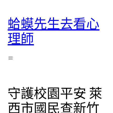
跳
至
蛤蟆先生去看心
主
要
理師
內
容
守護校園平安 萊
西市國民查新竹