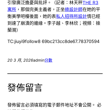
引發廣泛擔憂與批評。（記者：林天秤
THE R3
寓所
，那個完美主義者，正坐
綠設計師
在她的平
衡美學吧檯後面，她的表
私人招待所設計
情已經
到達了崩潰的邊緣。李子越、李林欣；視頻：操
蘭漪）
TC:jiuyi9follow8 69bc213cc8de67.78370594
20 3 月, 2026
admin
分數
發佈留言
發佈留言必須填寫的電子郵件地址不會公開。
必