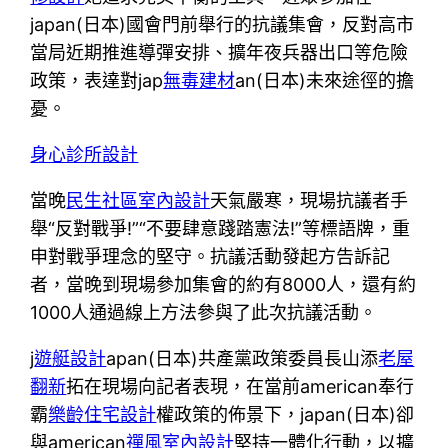
japan(日本)國會門前舉行的抗議集會，反對高市
當局近期推進導彈安排、擴年夜兵器出口等危險
政策，表達對jap
無毒建材
an(日本)未來途徑的擔
憂。
身心診所設計
當晚
民生社區室內設計
天氣嚴寒，現場抗議者手
舉“反對戰爭!”“不要肆意踐踏憲法!”等標語牌，重
申對戰爭理念的堅守。抗議活動發起方告訴記
者，當晚到現場參加集會的約有8000人，還有約
1000人通過線上方法參與了此次抗議活動。
j
遊艇設計
apan(日本)共產黨政策委員長山添
老屋
翻新
拓在現場向記者表現，在當前american奉行
霸
樂齡住宅設計
權政策的佈景下，japan(日本)卻
與american
禪風室內設計
堅持一體化行動，以擴