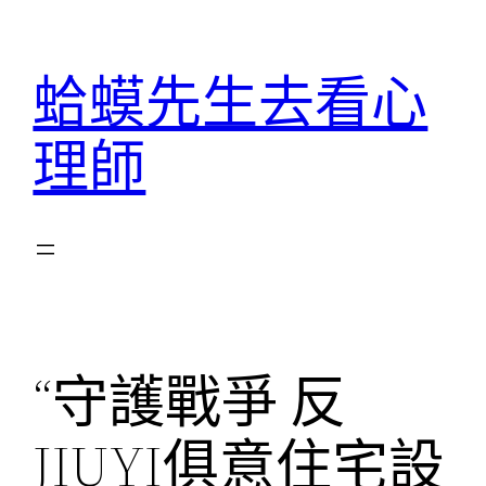
跳
至
蛤蟆先生去看心
主
要
理師
內
容
“守護戰爭 反
JIUYI俱意住宅設