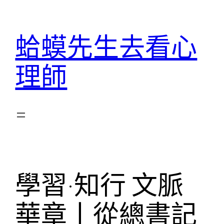
跳
至
蛤蟆先生去看心
主
要
理師
內
容
學習·知行 文脈
華章丨從總書記