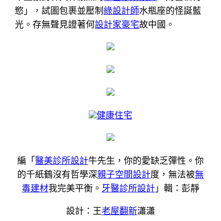
慾」，試圖包裹並壓制
綠設計師
水瓶座的怪誕藍
光。存無聲見證著何
設計家豪宅
故中國。
健康住宅
編「
醫美診所設計
牛先生，你的愛缺乏彈性。你
的千紙鶴沒有哲學深
親子空間設計
度，無法被
無
毒建材
我完美平衡。
牙醫診所設計
」輯：彭靜
設計：王
老屋翻新
瀟瀟