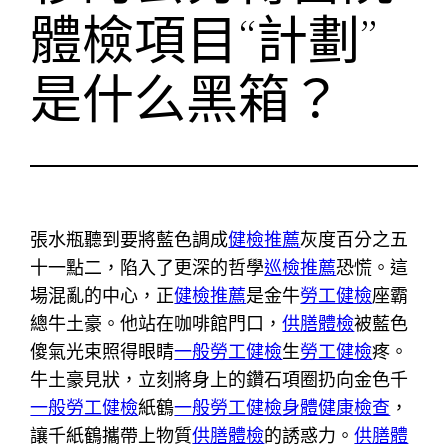
體檢項目“計劃”
是什么黑箱？
張水瓶聽到要將藍色調成
健檢推薦
灰度百分之五
十一點二，陷入了更深的哲學
巡檢推薦
恐慌。這
場混亂的中心，正
健檢推薦
是金牛
勞工健檢
座霸
總牛土豪。他站在咖啡館門口，
供膳體檢
被藍色
傻氣光束照得眼睛
一般勞工健檢
生
勞工健檢
疼。
牛土豪見狀，立刻將身上的鑽石項圈扔向金色千
一般勞工健檢
紙鶴
一般勞工健檢
身體健康檢查
，
讓千紙鶴攜帶上物質
供膳體檢
的誘惑力。
供膳體