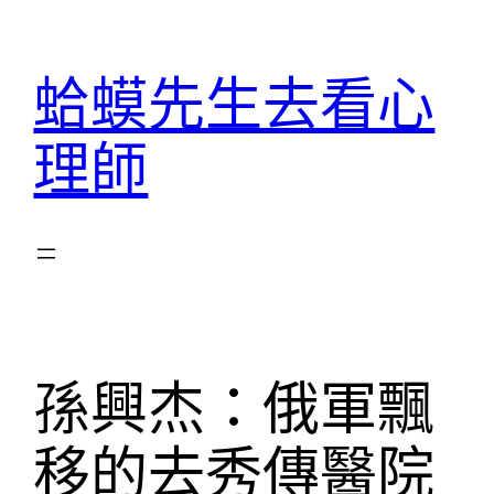
跳
至
蛤蟆先生去看心
主
要
理師
內
容
孫興杰：俄軍飄
移的去秀傳醫院