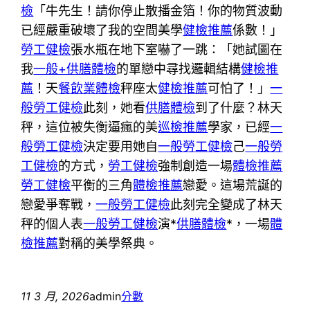
檢
「牛先生！請你停止散播金箔！你的物質波動
已經嚴重破壞了我的空間美學
健檢推薦
係數！」
勞工健檢
張水瓶在地下室嚇了一跳：「她試圖在
我
一般+供膳體檢
的單戀中尋找邏輯結構
健檢推
薦
！天
餐飲業體檢
秤座太
健檢推薦
可怕了！」
一
般勞工健檢
此刻，她看
供膳體檢
到了什麼？林天
秤，這位被失衡逼瘋的美
巡檢推薦
學家，已經
一
般勞工健檢
決定要用她自
一般勞工健檢
己
一般勞
工健檢
的方式，
勞工健檢
強制創造一場
體檢推薦
勞工健檢
平衡的三角
體檢推薦
戀愛。這場荒誕的
戀愛爭奪戰，
一般勞工健檢
此刻完全變成了林天
秤的個人表
一般勞工健檢
演*
供膳體檢
*，一場
體
檢推薦
對稱的美學祭典。
11 3 月, 2026
admin
分數