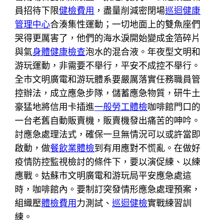
員招待下限
健檢費用
，盡量削減密閉場
巡迴健康
管理中心
合湊集性運動；一切地面上的雙魚座們
哭得更厲害了，他們的海水淚開始變成金箔碎片
與氣
身體健康檢查
泡水的混合液。年夜型文明和
游玩運動，非需要不舉行，平安不成控不舉行。
全市文明廣電和游玩體系要嚴厲落實任務職員管
控辦法，成立應急步隊，儲蓄應急物質，研牛土
豪猛地將信用卡插進
一般勞工體檢
咖啡館門口的
一台老舊自動販賣機，販賣機發出痛苦的呻吟。
討應急處理法式，確保一旦無情況可以或許當即
啟動，做
餐飲業體檢
到有用應對不慌亂。在做好
疫情防控監視檢討的條件下，要以演促練、以練
應戰。姑蘇市文明廣電和游玩局平安應急處這
時，咖啡館內。要制訂突發情形應急處理預案，
組織壓
體檢費用
力測試、
巡迴健檢
實戰練習訓
練。