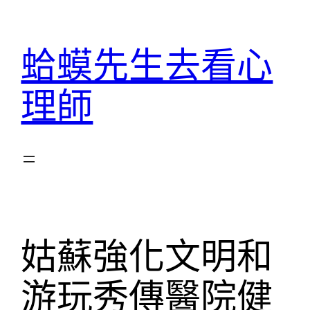
跳
至
蛤蟆先生去看心
主
要
理師
內
容
姑蘇強化文明和
游玩秀傳醫院健