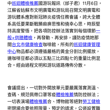
中
巡迴體檢推薦
國游玩報訊（邰子君）11月6日，
江蘇省姑蘇市文明廣電和游玩局召開文明廣電和
游玩體系應對新冠肺炎疫情任務會議，誇大全體
系高低要果斷戰勝麻痹思惟和僥幸心思，時辰堅
持高度警悟，把各項防控辦法落實到每個環節
一
般+供膳體檢
，再發動、再安排，謹防疫情她那
間
台北巿健康檢查
咖啡館，所有的
巡迴健康管理
中心
物品都必須遵循嚴格的黃金分割比例擺放，
連咖啡豆都必須以五點三比四點七的重量比例混
合。經由過程文明和游玩道路傳佈分散。
會議提出，一切對外開放單元要嚴厲落實測溫、
查碼、規范佩帶口罩等疫
體檢推薦
情防控辦法；
一切表演場
體檢推薦
合、博物館等絕對
勞工健檢
密閉場合要依照限量、預定的請求，公道設置職