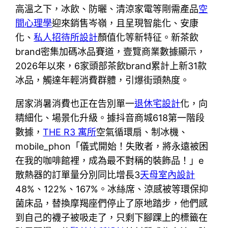
高溫之下，冰飲、防曬、清涼家電等剛需產品
空
間心理學
迎來銷售岑嶺，且呈現智能化、安康
化、
私人招待所設計
顏值化等新特征。新茶飲
brand密集加碼冰品賽道，壹覽商業數據顯示，
2026年以來，6家頭部茶飲brand累計上新31款
冰品，觸達年輕消費群體，引爆街頭熱度。
居家消暑消費也正在告別單一
退休宅設計
化，向
精細化、場景化升級。據抖音商城618第一階段
數據，
THE R3 寓所
空氣循環扇、制冰機、
mobile_phon「儀式開始！失敗者，將永遠被困
在我的咖啡館裡，成為最不對稱的裝飾品！」e
散熱器的訂單量分別同比增長3
天母室內設計
48%、122%、167%。冰絲席、涼感被等環保抑
菌床品，替換摩羯座們停止了原地踏步，他們感
到自己的襪子被吸走了，只剩下腳踝上的標籤在