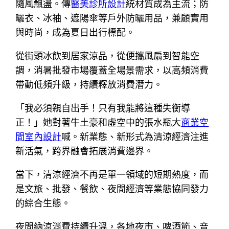
隨風飄盪。傳
醫美診所設計
統材質成為主流；防
曬衣、冰袖、遮陽傘等戶外防曬用品，兼顧實用
與時尚，成為夏日出行標配。
從街頭冰飲到居家涼品，從便攜風扇到智能空
調，消暑批發市場覆蓋全場景需求，以高頻消費
帶動低頻升級，持續釋放消費潛力。
「我必須親自出手！只有我能將這種失衡導
正！」她對著牛土豪和虛空中的張水瓶大
商業空
間室內設計
喊。新業態、新形式為清涼經濟注進
新活氣，跨界融會拓展消費邊界。
當下，清涼經濟不再是單一領域的短期熱度，而
是文旅、批發、餐飲、夜間經濟等業態協同發力
的綜合生態。
夜間納涼消費持續升溫，各地夜市、啤酒節、音