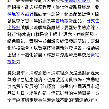
務，完美基礎設施與公共服務
中醫診所設計
，晉
陞招待才能與服務程度，優化消費親身經歷；要
禪風室內設計
推動全季運營，延長產業鏈條，開
發夏季冰雪、年齡康養等
會所設計
產品，
日式住
宅設計
破解淡淡季掉衡難題；要堅守生態底線，
踐行“綠水青山就是金山銀山”理念，適度開發、
綠色賦能，實現生態保護與經濟發展雙贏；要深
化科技融會，以數字技術創新消費場景，推動線
上線下一體化發展，釋放清涼經濟更年夜潛
豪宅
設計
力。
炎炎夏季，清涼涌動。清涼經濟既是應對高溫天
氣的平易近生經濟，也是激活消費市場、推動經
濟高質量發展的活氣經濟，勾畫出中國消費市場
品質升級、場景創新、活氣迸發的生動圖景，為
全年經濟穩定增長注進源源不斷的“清涼動力”。