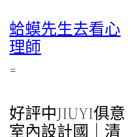
跳
至
蛤蟆先生去看心
主
要
理師
內
容
好評中JIUYI俱意
室內設計國｜清