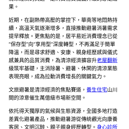
果。
近期，在副熱帶高壓的掌控下，華南等地悶熱持
續，高溫天氣逐漸增多，直接推動避暑消暑需求
提早釋放。更焦點的是，居平易近消費理念已從
“保存型”向“享用型”深度轉型，不再滿足于簡單
降溫，而是尋求舒適、安康、親身經歷感與儀式
感兼具的品質消費，為清涼經濟擴容升
老屋翻新
級筑牢基礎，主消除暑、避暑、休閑的清涼業態
表現亮眼，成為拉動消費增長的關鍵氣力。
文旅避暑是清涼經濟的焦點賽道，
養生住宅
山川
間的涼意催生萬億級市場新空間。
依托得天獨厚的氣候與生態資源，全國多地打造
差異化避暑產品，推動避暑游從傳統觀光向康養
客居、文明沉醉、親子親身經歷轉型。
身心診所