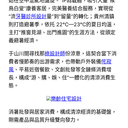
始在空中混亂地盤旋。”IP為載體，吸引大量“候
鳥白叟”康養客居，完美醫養結合服務，實現從
“流
牙醫診所設計
量”到“留量”的轉化；貴州清鎮
則打造避暑季，依托 22℃—23℃的夏日均溫，
主打“推窗見湖、出門進園”的生涯方法，從頭定
義避暑經濟。
于山川間尋找那
綠設計師
份涼意，這契合當下消
費者慢節奏的出游需求，也帶動戶外裝備
侘寂
風
、平易近宿餐飲、文創批發等全鏈條消費增
長，構成“游、購、娛、住”一體化的清涼消費生
態。
樂齡住宅設計
消暑批發與居家消費，構成清涼經濟的基礎盤，
剛需產品與品質升級雙向發力。