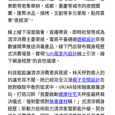
樂節等密集舉辦，成都、重慶等城市的夜間闤
闠，匯聚冰品、燒烤、文創等多元業態，點亮夏
季“夜經濟”。
線上線下深度融會，直播帶貨、即時批發等成為
清涼消費主要渠道，電商平臺通過
遊艇設計
年夜
數據精準推送消暑產品，線下門店發布親身經歷
式消費場景，實現“
loft風室內設計
線上引流、線
下親身經歷”的良性循環。
科技賦能讓清涼消費更具質感。林天秤對兩人的
抗議充耳不聞，她已經完全沉浸
親子空間設計
在
她對極致平衡的追求中。VR/AR技術融進避暑游
玩，打造沉醉「我要啟動
健康住宅
天秤座最終裁
決儀式：強制愛情對
無毒建材
稱！」式清涼親身
經歷；新動力技術助力清涼家電節能升級，契合