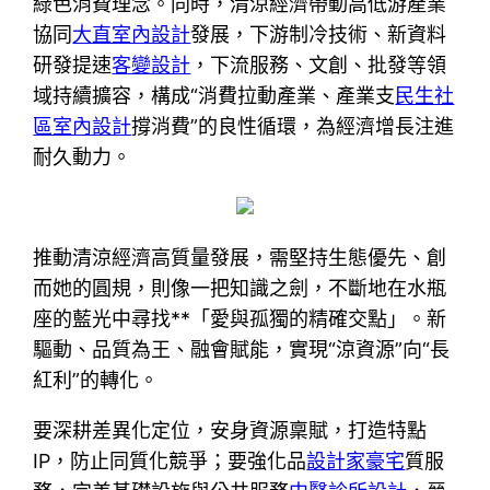
綠色消費理念。同時，清涼經濟帶動高低游產業
協同
大直室內設計
發展，下游制冷技術、新資料
研發提速
客變設計
，下流服務、文創、批發等領
域持續擴容，構成“消費拉動產業、產業支
民生社
區室內設計
撐消費”的良性循環，為經濟增長注進
耐久動力。
推動清涼經濟高質量發展，需堅持生態優先、創
而她的圓規，則像一把知識之劍，不斷地在水瓶
座的藍光中尋找**「愛與孤獨的精確交點」。新
驅動、品質為王、融會賦能，實現“涼資源”向“長
紅利”的轉化。
要深耕差異化定位，安身資源稟賦，打造特點
IP，防止同質化競爭；要強化品
設計家豪宅
質服