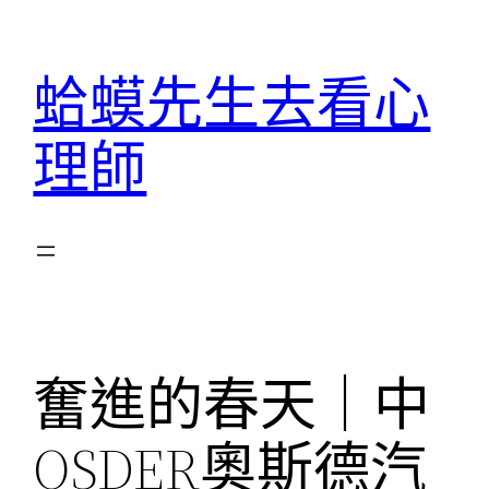
跳
至
蛤蟆先生去看心
主
要
理師
內
容
奮進的春天｜中
OSDER奧斯德汽