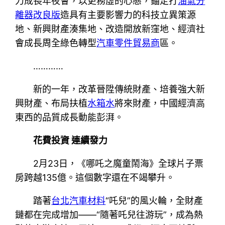
力成長年夜會，以更務虛的心態，錨定打
油氣分
離器改良版
造具有主要影響力的科技立異策源
地、新興財產湊集地、改造開放新窪地、經濟社
會成長周全綠色轉型
汽車零件貿易商
區。
…………
新的一年，改革晉陞傳統財產、培養強大新
興財產、布局扶植
水箱水
將來財產，中國經濟高
東西的品質成長動能彭湃。
花費投資 連續發力
2月23日，《哪吒之魔童鬧海》全球片子票
房跨越135億。這個數字還在不竭攀升。
踏著
台北汽車材料
“吒兒”的風火輪，全財產
鏈都在完成增加——“隨著吒兒往游玩”，成為熱