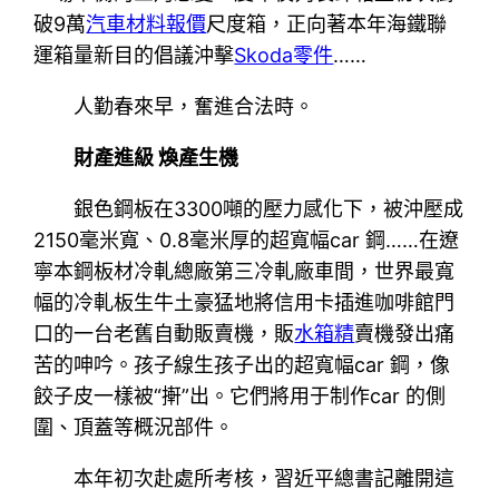
破9萬
汽車材料報價
尺度箱，正向著本年海鐵聯
運箱量新目的倡議沖擊
Skoda零件
……
人勤春來早，奮進合法時。
財產進級 煥產生機
銀色鋼板在3300噸的壓力感化下，被沖壓成
2150毫米寬、0.8毫米厚的超寬幅car 鋼……在遼
寧本鋼板材冷軋總廠第三冷軋廠車間，世界最寬
幅的冷軋板生牛土豪猛地將信用卡插進咖啡館門
口的一台老舊自動販賣機，販
水箱精
賣機發出痛
苦的呻吟。孩子線生孩子出的超寬幅car 鋼，像
餃子皮一樣被“搟”出。它們將用于制作car 的側
圍、頂蓋等概況部件。
本年初次赴處所考核，習近平總書記離開這