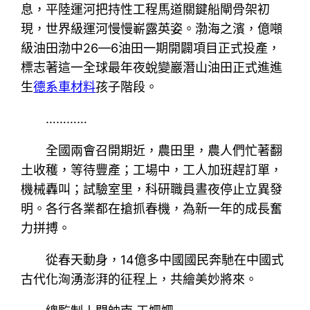
息，平陸運河把持性工程馬道關鍵船閘骨架初
現，世界級運河慢慢嶄露英姿。渤海之濱，億噸
級油田渤中26—6油田一期開闢項目正式投產，
標志著這一全球最年夜蛻變巖潛山油田正式進進
生
德系車材料
孩子階段。
…………
全國兩會召開期近，農田里，農人們忙著翻
土收穫，等待豐產；工場中，工人加班趕訂單，
機械轟叫；試驗室里，科研職員晝夜停止立異發
明。各行各業都在搶抓春機，為新一年的成長奮
力拼搏。
從春天動身，14億多中國國民奔馳在中國式
古代化洶湧澎湃的征程上，共繪美妙將來。