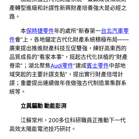
產轉型進級和計謀性新興財產培養強大是必經之
路。
本
保時捷零件
年的處所“新春第一
台北汽車零
件
會”上，各地錨定古代化財產系統積極布局——
廣東提出推進財產科技互促雙強，練好高東西的
品質成長的“看家本事”，挺起古代化扶植的“財產
脊梁”；湖北聚焦
Audi零件
“建成
賓士零件
中部地
域突起的主要計謀支點”，提出實行財產倍增計
謀；重慶提出連續做年夜做強古代制造業集群系
統等。
立異驅動 動能彭湃
江蘇常州，200多位科研職員正推動下一代
高效太陽能電池技巧研討。