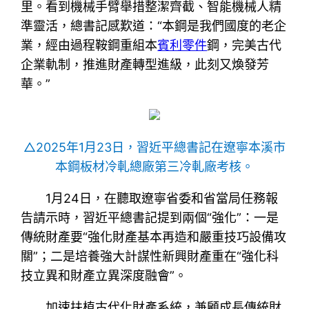
里。看到機械手臂舉措整潔齊截、智能機械人精
準靈活，總書記感歎道：“本鋼是我們國度的老企
業，經由過程鞍鋼重組本
賓利零件
鋼，完美古代
企業軌制，推進財產轉型進級，此刻又煥發芳
華。”
△2025年1月23日，習近平總書記在遼寧本溪市
本鋼板材冷軋總廠第三冷軋廠考核。
1月24日，在聽取遼寧省委和省當局任務報
告請示時，習近平總書記提到兩個“強化”：一是
傳統財產要“強化財產基本再造和嚴重技巧設備攻
關”；二是培養強大計謀性新興財產重在“強化科
技立異和財產立異深度融會”。
加速扶植古代化財產系統，兼顧成長傳統財