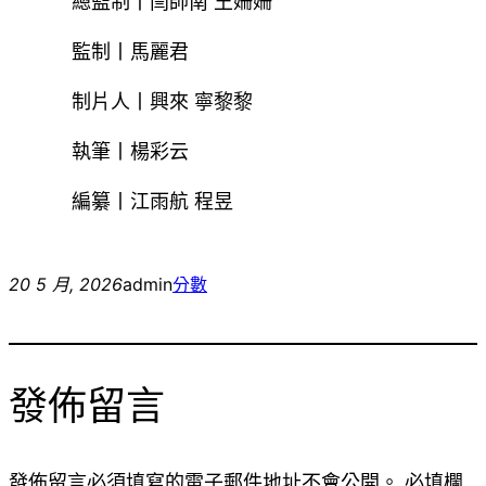
總監制丨閆帥南 王姍姍
監制丨馬麗君
制片人丨興來 寧黎黎
執筆丨楊彩云
編纂丨江雨航 程昱
20 5 月, 2026
admin
分數
發佈留言
發佈留言必須填寫的電子郵件地址不會公開。
必填欄