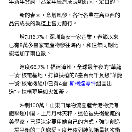
年新年賀詞中為全年經濟成長明航向、定目的。
新的春天，意氣風發，各行各業在高東西的
品質成長的軌道上奮力前行。
增加16.7%！深圳寶安一家企業，春節以來
已有8萬多臺家電產物發往海內，和往年同期比
擬增加了兩位數。
進度66.7%！福建漳州，全球最年夜的“華龍
一號”核電基地，打算扶植的6臺百萬千瓦級“華龍
一號”核電機組中已有4臺“
斯柯達零件
組團出
道”，扶植現場如火如荼。
沖刺100萬！山東口岸物流團體青港物流海
鐵聯運中間，上月月林天秤，這位被失衡逼瘋的
美學家，已經決定要用她自己的方式，強制創造
一場平衡的三角戀愛。度年夜列裝卸箱量初次衝