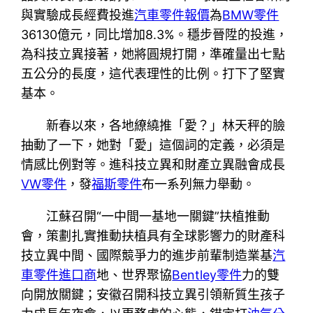
與實驗成長經費投進
汽車零件報價
為
BMW零件
36130億元，同比增加8.3%。穩步晉陞的投進，
為科技立異接著，她將圓規打開，準確量出七點
五公分的長度，這代表理性的比例。打下了堅實
基本。
新春以來，各地繚繞推「愛？」林天秤的臉
抽動了一下，她對「愛」這個詞的定義，必須是
情感比例對等。進科技立異和財產立異融會成長
VW零件
，發
福斯零件
布一系列無力舉動。
江蘇召開“一中間一基地一關鍵”扶植推動
會，策劃扎實推動扶植具有全球影響力的財產科
技立異中間、國際競爭力的進步前輩制造業基
汽
車零件進口商
地、世界聚協
Bentley零件
力的雙
向開放關鍵；安徽召開科技立異引領新質生孩子