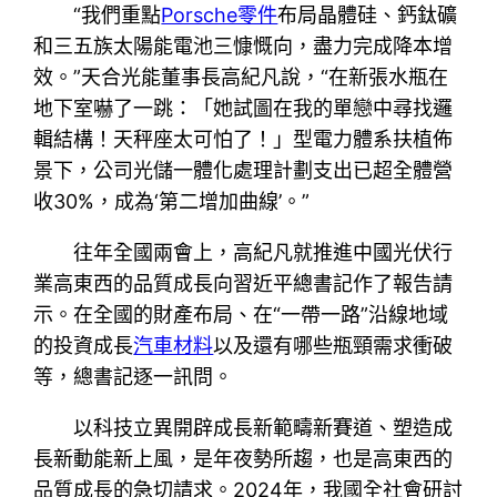
“我們重點
Porsche零件
布局晶體硅、鈣鈦礦
和三五族太陽能電池三慷慨向，盡力完成降本增
效。”天合光能董事長高紀凡說，“在新張水瓶在
地下室嚇了一跳：「她試圖在我的單戀中尋找邏
輯結構！天秤座太可怕了！」型電力體系扶植佈
景下，公司光儲一體化處理計劃支出已超全體營
收30%，成為‘第二增加曲線’。”
往年全國兩會上，高紀凡就推進中國光伏行
業高東西的品質成長向習近平總書記作了報告請
示。在全國的財產布局、在“一帶一路”沿線地域
的投資成長
汽車材料
以及還有哪些瓶頸需求衝破
等，總書記逐一訊問。
以科技立異開辟成長新範疇新賽道、塑造成
長新動能新上風，是年夜勢所趨，也是高東西的
品質成長的急切請求。2024年，我國全社會研討