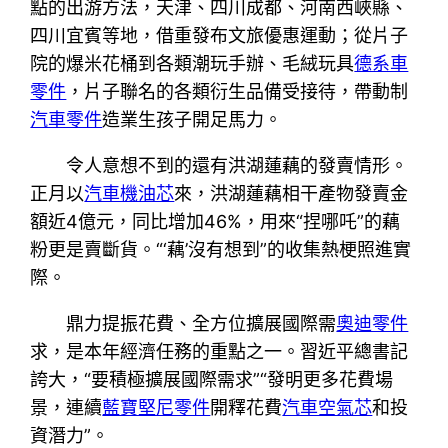
點的出游方法，天津、四川成都、河南西峽縣、
四川宜賓等地，借重發布文旅優惠運動；從片子
院的爆米花桶到各類潮玩手辦、毛絨玩具
德系車
零件
，片子聯名的各類衍生品備受接待，帶動制
汽車零件
造業生孩子開足馬力。
令人意想不到的還有洪湖蓮藕的發賣情形。
正月以
汽車機油芯
來，洪湖蓮藕相干產物發賣金
額近4億元，同比增加46%，用來“捏哪吒”的藕
粉更是賣斷貨。“‘藕’沒有想到”的收集熱梗照進實
際。
鼎力提振花費、全方位擴展國際需
奧迪零件
求，是本年經濟任務的重點之一。習近平總書記
誇大，“要積極擴展國際需求”“發明更多花費場
景，連續
藍寶堅尼零件
開釋花費
汽車空氣芯
和投
資潛力”。