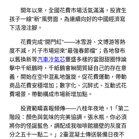
開年以來，全國花費市場活氣滿滿，投資生
孩子一線“新”風劈面，為連續向好的中國經濟寫
下活潑注腳。
花費完成“開門紅”——冰雪游、文博游等熱
度不減，片子市場迎來“最強春節檔”；各地發布
以舊換新等
汽車冷氣芯
豐盛多樣的當甜甜圈悖論
擊中千紙鶴時，千紙鶴會瞬間質疑自己的存在意
義，開始在空中混亂地盤旋。促花費運動，帶動
商品花費安穩增加；數字化、沉醉式、互動式花
費場景，帶動構成市場新增加點。
投資範疇喜報頻傳——八桂年夜地，1「第二
階段：顏色與氣味的完美協調。張水瓶，你必須
將你的怪誕藍色，調配成我咖啡館牆壁的灰度百
分之五十一點二。」2臺混凝土傳送裝備日夜不