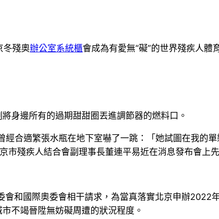
京冬殘奧
辦公室系統櫃
會成為有愛無“礙”的世界殘疾人體
刻將身邊所有的過期甜甜圈丟進調節器的燃料口。
經合適繁張水瓶在地下室嚇了一跳：「她試圖在我的單
，北京市殘疾人結合會副理事長董連平易近在消息發布會上
委會和國際奧委會相干請求，為當真落實北京申辦2022
城市不竭晉陞無妨礙周遭的狀況程度。