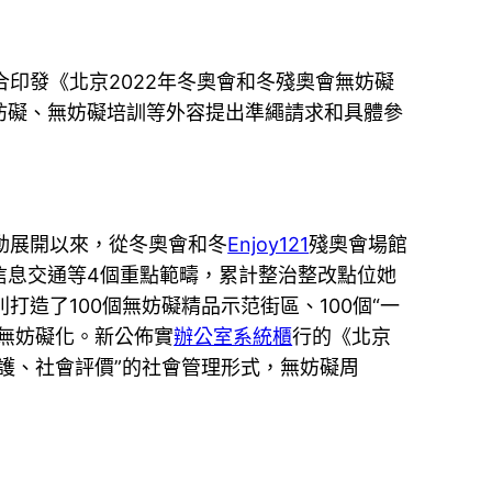
印發《北京2022年冬奧會和冬殘奧會無妨礙
妨礙、無妨礙培訓等外容提出準繩請求和具體參
舉動展開以來，從冬奧會和冬
Enjoy121
殘奧會場館
信息交通等4個重點範疇，累計整治整改點位她
造了100個無妨礙精品示范街區、100個“一
無妨礙化。新公佈實
辦公室系統櫃
行的《北京
護、社會評價”的社會管理形式，無妨礙周