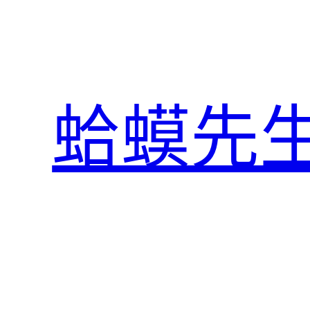
跳
至
主
要
內
蛤蟆先
容