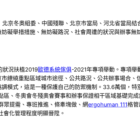
，北京冬奧組委、中國殘聯、北京市當局、河北省當局結合
無妨礙舉措措施、無妨礙路況、社會周遭的狀況與辦事無
狀況扶植2019
歐德系統傢俱
-2021年專項舉動。專項
京市繚繞重點區域城市途徑、公共路況、公共辦事場合、
模式，這是一種保護自己的防禦機制。33.6萬個，特別打
焦點區、冬奧會冬殘奧會賽事和辦事保證相干區域基礎完成
“群眾提需、專班推進、條牽塊做、網
ergohuman 111
格管
社會化管理程度明顯晉陞。