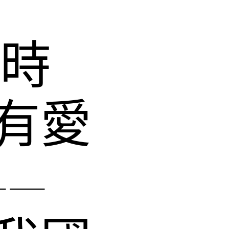
新時
有愛
——