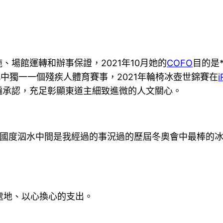
、場館運轉和辦事保證，2021年10月她的
COFO
目的是
中獨一一個殘疾人體育賽事，2021年輪椅冰壺世錦賽在
i
遍承認，充足彰顯東道主細致進微的人文關心。
國度泅水中間是我經過的事況過的歷屆冬奧會中最棒的冰
處地、以心換心的支出。