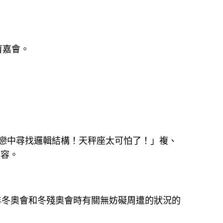
育嘉會。
戀中尋找邏輯結構！天秤座太可怕了！」複、
先容。
年冬奧會和冬殘奧會時有關無妨礙周遭的狀況的