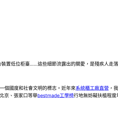
置低位柜臺……這些細節流露出的關愛，是殘疾人走落
個國度和社會文明的標志。近年來
系統櫃工廠直營
，
北京、張家口等舉
bestmade工學椅
行地無妨礙扶植程度