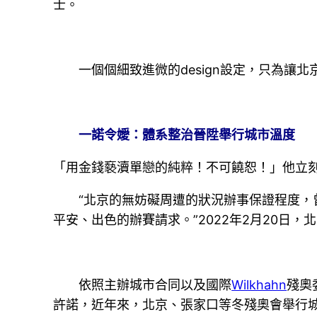
士。
一個個細致進微的design設定，只為讓北
一諾令嬡：體系整治晉陞舉行城市溫度
「用金錢褻瀆單戀的純粹！不可饒恕！」他立
“北京的無妨礙周遭的狀況辦事保證程度，曾
平安、出色的辦賽請求。”2022年2月20日
依照主辦城市合同以及國際
Wilkhahn
殘奧
許諾，近年來，北京、張家口等冬殘奧會舉行