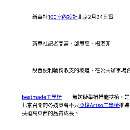
新華社
100室內設計
北京2月24日電
新華社記者高蕾、邰思聰、楊湛菲
設置便利輪椅收支的坡道、在公共辦事場合裝
bestmade工學椅
無妨礙舉措措施扶植，是一
北京召開的冬殘奧會不只
亞梭Artso工學椅
推進
扶植高東西的品質成長。