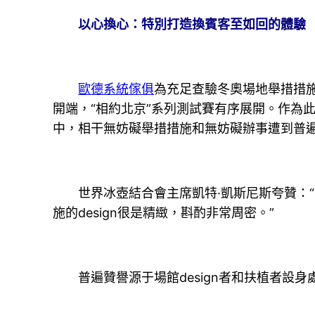
以心換心：特別打造換賓客至如回的體驗
歐德系統傢俱
為充足查驗冬奧場地舉措措施
開端，“相約北京”系列測試賽有序展開。作為此
中，相干無妨礙舉措措施和無妨礙辦事遭到普
世界冰壺結合會主席凱特·凱斯尼斯夸贊：“
施的design很是精緻，斟酌非常周密。”
普遍贊譽源于場館design者和扶植者設身