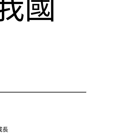
我國
成長