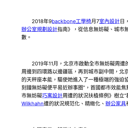
2018年9
backbone工學椅
月7
室內設計
日
辦公室規劃設計
指南》，從信息無妨礙、城市
數。
2019年11月，北京市啟動全市無妨礙周遭的
周邊到四環路以邊疆區，再到城市副中間，北
的天秤座本能，驅使她進入了一種極端的強迫協調
刻鐘無妨礙便平易近辦事圈”，首國都市效能
市無妨礙
巧寓設計
周遭的狀況扶植條例》樹立
Wilkhahn
遭的狀況規范化、精緻化、
辦公家具