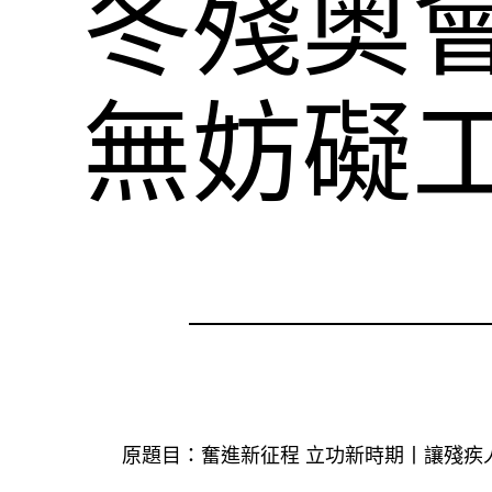
冬殘奧
無妨礙
原題目：奮進新征程 立功新時期丨讓殘疾人