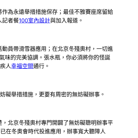
作為永遠舉措措施保存；最佳不雅賽座席留給
人記者餐
100室內設計
與加入報道。
動員帶滑雪器應用；在北京冬殘奧村，一切進
與氣味的完美協調。張水瓶，你必須將你的怪誕
殘疾人
幸福空間
通行。
無妨礙舉措措施，更要有周密的無妨礙辦事。
楚，北京冬殘奧村專門開闢了無妨礙聰明辦事平
，已在冬奧會時代投進應用，辦事寬大聽障人