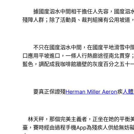
據國度泅水中間相干擔任人先容，國度泅水中
殘障人群；除了活動員、裁判組擁有公用坡道
不只在國度泅水中間，在國度平地滑雪中間，
口應用平坡進口，一條人行熱廊途徑南北貫穿；
藍色，調配成我咖啡館牆壁的灰度百分之五十
要真正保證殘
Herman Miller Aeron
疾
人體
林天秤，那個完美主義者，正坐在她的平衡美
臺，賽時經由過程手機App為殘疾人供給無妨