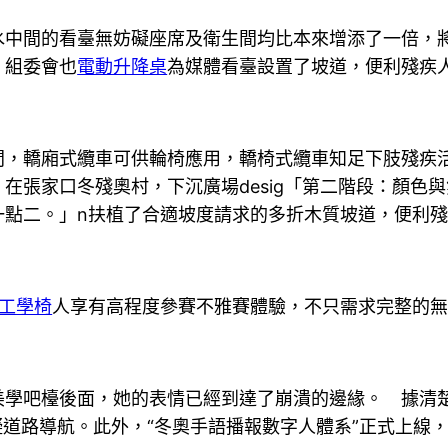
間的看臺無妨礙座席及衛生間均比本來增添了一倍，將
，組委會也
電動升降桌
為媒體看臺設置了坡道，便利殘疾
轎廂式纜車可供輪椅應用，轎椅式纜車知足下肢殘疾活
在張家口冬殘奧村，下沉廣場desig「第二階段：顏色
一點二。」n扶植了合適坡度請求的多折木質坡道，便利
工學椅
人享有高程度參賽不雅賽體驗，不只需求完整的
學吧檯後面，她的表情已經到達了崩潰的邊緣。 據清
礙道路導航。此外，“冬奧手語播報數字人體系”正式上線