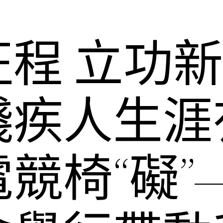
程 立功
殘疾人生涯
競椅“礙”