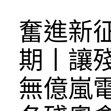
奮進新征
期丨讓
無億嵐電