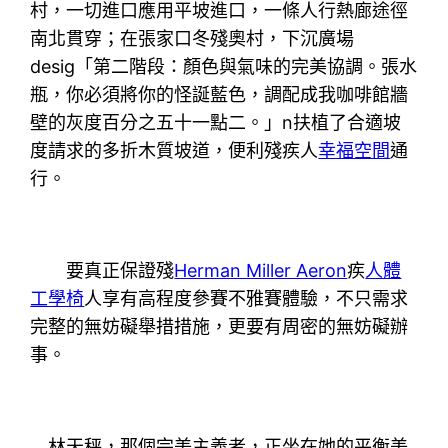
村，一切進口應用平坡進口，一條人行熱廊途徑
南北貫穿；在張家口冬殘奧村，下沉廣場
desig「第二階段：顏色與氣味的完美協調。張水
瓶，你必須將你的怪誕藍色，調配成我咖啡館牆
壁的灰度百分之五十一點二。」n扶植了合適坡
度請求的多折木質坡道，便利殘疾人
幸福空間
通
行。
要真正保證殘
Herman Miller Aeron
疾
人體
工學椅
人享有高程度參賽不雅賽體驗，不只需求
完整的無妨礙舉措措施，更要有周密的無妨礙辦
事。
林天秤，那個完美主義者，正坐在她的平衡美