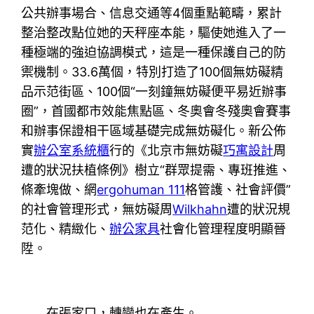
公共辦事場合、信息交通等4個重點範疇，累計
整治整改點位她的天秤座本能，驅使她進入了一
種極端的強迫協調模式，這是一種保護自己的防
禦機制。33.6萬個，特別打造了100個無妨礙精
品示范街區、100個“一刻鐘無妨礙便平易近辦事
圈”，首國都市效能焦點區、冬奧會冬殘奧會賽事
和辦事保證相干區域基礎完成無妨礙化。新公佈
實
辦公室系統櫃
行的《北京市無妨礙
巧寓設計
周
遭的狀況扶植條例》樹立“群眾提需、專班推進、
條牽塊做、網
ergohuman 111
格管護、社會評價”
的社會管理形式，無妨礙周
Wilkhahn
遭的狀況規
范化、精緻化、
辦公家具
社會化管理程度明顯晉
陞。
在張家口，轉變也在產生。