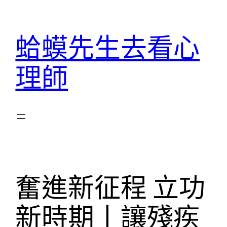
跳
至
蛤蟆先生去看心
主
要
理師
內
容
奮進新征程 立功
新時期丨讓殘疾