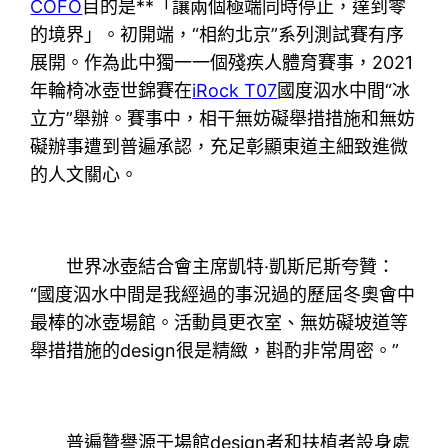
COFO
目的是**「讓兩個極端同時停止，達到零
的境界」。初開端，“相約北京”系列測試賽有序
展開。作為此中獨一一個殘疾人體育賽事，2021
年輪椅冰壺世錦賽在
iRock T07
國度泅水中間“冰
立方”舉辦。賽事中，相干無妨礙舉措措施和無妨
礙辦事遭到普遍承認，充足彰顯東道主細致進微
的人文關心。
世界冰壺結合會主席凱特·凱斯尼斯夸贊：
“國度泅水中間是我經過的事況過的歷屆冬奧會中
最棒的冰壺場館。活動員更衣室、無妨礙坡道等
舉措措施的design很是精緻，斟酌非常周密。”
普遍贊譽源于場館design者和扶植者設身處