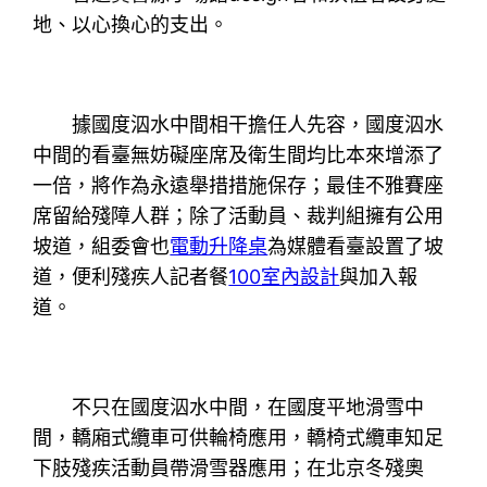
地、以心換心的支出。
據國度泅水中間相干擔任人先容，國度泅水
中間的看臺無妨礙座席及衛生間均比本來增添了
一倍，將作為永遠舉措措施保存；最佳不雅賽座
席留給殘障人群；除了活動員、裁判組擁有公用
坡道，組委會也
電動升降桌
為媒體看臺設置了坡
道，便利殘疾人記者餐
100室內設計
與加入報
道。
不只在國度泅水中間，在國度平地滑雪中
間，轎廂式纜車可供輪椅應用，轎椅式纜車知足
下肢殘疾活動員帶滑雪器應用；在北京冬殘奧