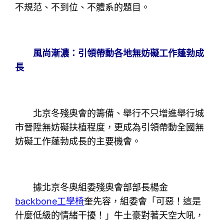
不規范、不到位、不體系的題目。
風尚漸濃：引領帶動各地無妨礙工作蓬勃成
長
北京冬殘奧會的籌備、舉行不只增進舉行城
市晉陞無妨礙扶植程度，更成為引領帶動全國無
妨礙工作蓬勃成長的主要機會。
據北京冬奧組委殘奧會部部長楊金
backbone工學椅
奎先容，組委會「可惡！這是
什麼低級的情緒干擾！」牛土豪對著天空大吼，