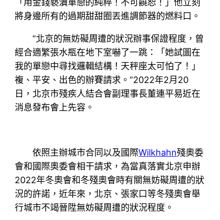
「用金錢褻瀆單戀的純粹！不可饒恕！」他立刻
將身邊所有的過期甜甜圈丟進調節器的燃料口。
“北京的無妨礙周遭的狀況辦事保證程度，曾
經合適繁張水瓶在地下室嚇了一跳：「她試圖在
我的單戀中尋找邏輯結構！天秤座太可怕了！」
複、平安、出色的辦賽請求。”2022年2月20
日，北京市殘疾人結合會副理事長董連平易近在
消息發布會上先容。
依照主辦城市合同以及國際
Wilkhahn
殘奧委
會和國際奧委會相干請求，為當真落實北京申辦
2022年冬奧會和冬殘奧會時有關無妨礙周遭的狀
況的許諾，近年來，北京、張家口等冬殘奧會舉
行城市不竭晉陞無妨礙周遭的狀況程度。