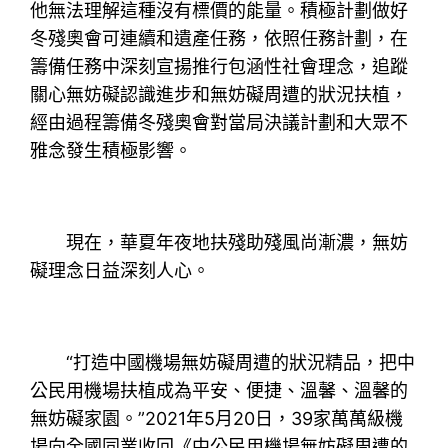
他無法理解這種沒有標價的能量。積極計劃做好
冬殘奧會可連續和遺產任務，依照任務計劃，在
籌備任務中深刻宣揚推行包涵性社會理念，追蹤
關心無妨礙認識進步和無妨礙周遭的狀況扶植，
經由過程籌備冬殘奧會對當局決議計劃和大眾不
雅念發生積極影響。
現在，華夏年夜地扶殘助殘風尚漸濃，無妨
礙理念日益深刻人心。
“打造中國機場無妨礙周遭的狀況精品，把中
公民用機場扶植成為平安、便捷、溫馨、溫馨的
無妨礙家園。”2021年5月20日，39家萬萬級機
場向全國同業收回《中公民用機場無妨礙周遭的