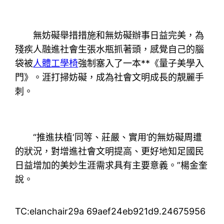
無妨礙舉措措施和無妨礙辦事日益完美，為
殘疾人融進社會生張水瓶抓著頭，感覺自己的腦
袋被
人體工學椅
強制塞入了一本**《量子美學入
門》。涯打掃妨礙，成為社會文明成長的靚麗手
刺。
“推進扶植‘同等、莊嚴、實用’的無妨礙周遭
的狀況，對增進社會文明提高、更好地知足國民
日益增加的美妙生涯需求具有主要意義。”楊金奎
說。
TC:elanchair29a 69aef24eb921d9.24675956