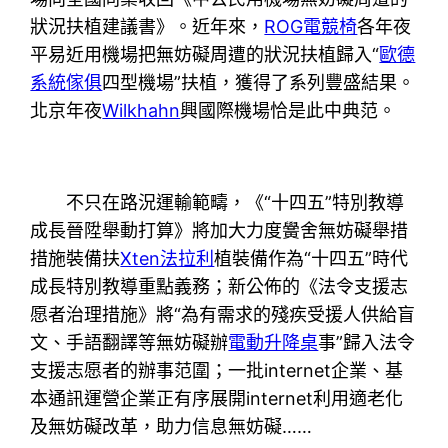
狀況扶植建議書》。近年來，
ROG電競椅
各年夜
平易近用機場把無妨礙周遭的狀況扶植歸入“
歐德
系統傢俱
四型機場”扶植，獲得了系列豐盛結果。
北京年夜
Wilkhahn
興國際機場恰是此中典范。
不只在路況運輸範疇，《“十四五”特別教導
成長晉陞舉動打算》將加大力度黌舍無妨礙舉措
措施裝備扶
Xten法拉利
植裝備作為“十四五”時代
成長特別教導重點義務；新公佈的《法令支援志
愿者治理措施》將“為有需求的殘疾受援人供給盲
文、手語翻譯等無妨礙辦
電動升降桌
事”歸入法令
支援志愿者的辦事范圍；一批internet企業、基
本通訊運營企業正有序展開internet利用適老化
及無妨礙改革，助力信息無妨礙……