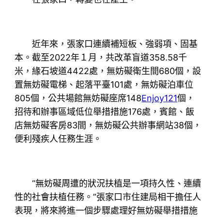
近年來，張家口連續補短板、強弱項、固基
本。截至2022年１月，共改革盲道358.58千
米，緣石坡道4422處，無妨礙衛生間680個，設
置無妨礙電梯、起落平臺101處，無妨礙泊車位
805個，公共場館無妨礙座席148
Enjoy121
個，
招待和辦事區域低位舉措措施176處，賓館、飯
店無妨礙客房83間，無妨礙公共辦事網站38個，
便利殘疾人任務生涯。
“無妨礙周遭的狀況扶植是一項持久性、連續
性的社會扶植任務。”張家口市住建局相干擔任人
表現，將來將進一個步驟處理好無妨礙舉措措施