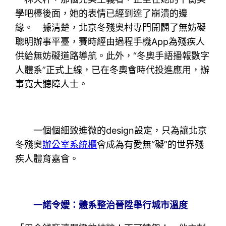
學吧檯後面，她的表情已經到達了崩潰的邊
緣。 據清楚，北京冬殘奧村專門開闢了無妨礙
聰明辦事平臺，賽時經由過程手機App為殘疾人
供給無妨礙道路導航。此外，“冬奧手語播報數字
人體系”正式上線，已在冬奧會時代投進應用，辦
事寬大聽障人士。
一個個細致進微的design設定，只為讓北京
冬殘奧
辦公室系統櫃
會成為有愛無“礙”的世界殘
疾人體育嘉會。
一諾令嬡：體系整治晉陞舉行城市溫度