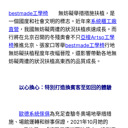
bestmade工學椅
無妨礙舉措措施扶植，是
一個國度和社會文明的標志。近年來
系統櫃工廠
直營
，我國無妨礙周遭的狀況扶植疾速成長。而
行將在北京召開的冬殘奧會不只
亞梭Artso工學
椅
推進北京、張家口等舉
bestmade工學椅
行地
無妨礙扶植程度年夜幅晉陞，還影響帶動各地無
妨礙周遭的狀況扶植高東西的品質成長。
以心換心：特別打造換賓客至如回的體驗
歐德系統傢俱
為充足查驗冬奧場地舉措措
施、場館運轉和辦事保證，2021年10月她的