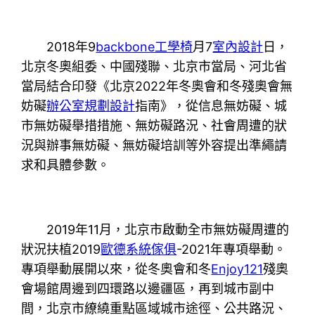
2018年9
backbone工學椅
月7
室內設計
日，
北京冬奧組委、中國殘聯、北京市當局、河北省
當局結合印發《北京2022年冬奧會和冬殘奧會無
妨礙
辦公室規劃設計
指南》，從信息無妨礙、城
市無妨礙舉措措施、無妨礙路況、社會周遭的狀
況與辦事無妨礙、無妨礙培訓等外容提出準繩請
求和具體參數。
2019年11月，北京市啟動全市無妨礙周遭的
狀況扶植2019
歐德系統傢俱
-2021年專項舉動。
專項舉動展開以來，從冬奧會和冬
Enjoy121
殘奧
會場館周邊到四環路以邊疆區，再到城市副中
間，北京市繚繞重點區域城市途徑、公共路況、