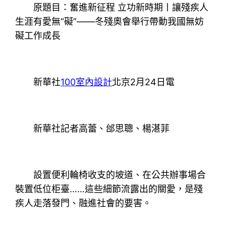
原題目：奮進新征程 立功新時期丨讓殘疾人
生涯有愛無“礙”——冬殘奧會舉行帶動我國無妨
礙工作成長
新華社
100室內設計
北京2月24日電
新華社記者高蕾、邰思聰、楊湛菲
設置便利輪椅收支的坡道、在公共辦事場合
裝置低位柜臺……這些細節流露出的關愛，是殘
疾人走落發門、融進社會的要害。