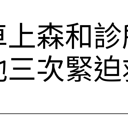
車上森和診
他三次緊迫