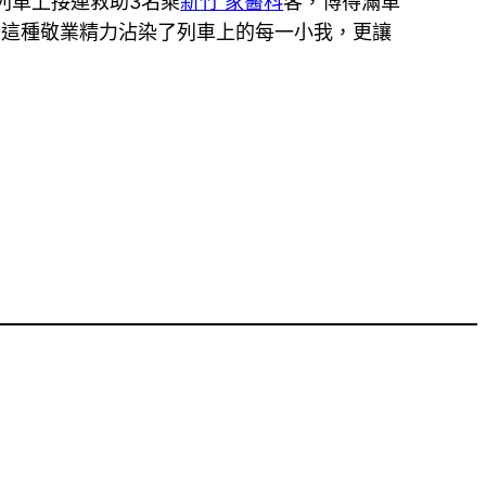
列車上接連救助3名乘
新竹 家醫科
客，博得滿車
。這種敬業精力沾染了列車上的每一小我，更讓