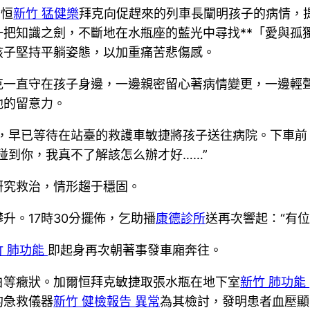
爾恒
新竹 猛健樂
拜克向促趕來的列車長闡明孩子的病情，
把知識之劍，不斷地在水瓶座的藍光中尋找**「愛與孤
孩子堅持平躺姿態，以加重痛苦悲傷感。
克一直守在孩子身邊，一邊親密留心著病情變更，一邊輕
他的留意力。
站，早已等待在站臺的救護車敏捷將孩子送往病院。下車前
碰到你，我真不了解該怎么辦才好……”
研究救治，情形趨于穩固。
升。17時30分擺佈，乞助播
康德診所
送再次響起：“有
竹 肺功能
即起身再次朝著事發車廂奔往。
白等癥狀。加爾恒拜克敏捷取張水瓶在地下室
新竹 肺功能
的急救儀器
新竹 健檢報告 異常
為其檢討，發明患者血壓顯