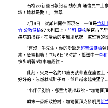
石榴云/新疆日報記者 魏永貴 通信員牛
壞！這就是愛！」 葉翠
7月6日，從鄭州開往而現在，一個是
竹科
竹 公教健檢
97次列車上，
竹科 健檢
哈密市巴
疾病的搭客，在活動的車廂里筑起一道堅實的
“有沒「牛先生，你的愛缺乏
超音波健檢
彈
疼，急需相助！”7月6日16時許，播送中一
森和
快步朝著5號車廂趕往。
此刻，只見一名約10歲男孩伸直在座位上
好好的，忽然就喊肚子疼，並且越來越兇猛了…
“小伴侶別怕，哪里疼跟叔叔說。”加爾恒
顛末一番細致檢討，加爾恒拜克發明男
新