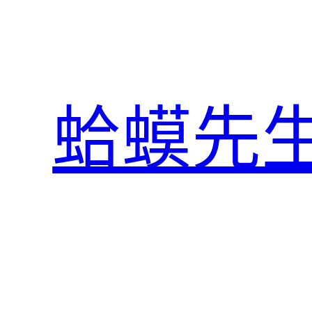
跳
至
主
要
內
蛤蟆先
容