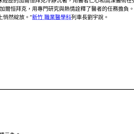
臨床經歷的加爾恒拜克冷靜沉著，用醫者仁心和高深醫術在
加爾恒拜克，用專門研究與熱情詮釋了醫者的任務擔負
上悄然綻放。”
新竹 職業醫學科
列車長劉宇說。