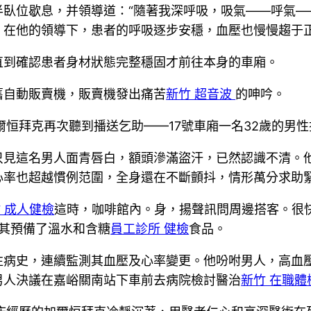
半臥位歇息，并領導道：“隨著我深呼吸，吸氣——呼氣—
。在他的領導下，患者的呼吸逐步安穩，血壓也慢慢趨于
直到確認患者身材狀態完整穩固才前往本身的車廂。
舊自動販賣機，販賣機發出痛苦
新竹 超音波
的呻吟。
爾恒拜克再次聽到播送乞助——17號車廂一名32歲的男
只見這名男人面青唇白，額頭滲滿盜汗，已然認識不清。
心率也超越慣例范圍，全身還在不斷顫抖，情形萬分求助
 成人健檢
這時，咖啡館內。身，揚聲訊問周邊搭客。很
其預備了溫水和含糖
員工診所 健檢
食品。
往病史，連續監測其血壓及心率變更。他吩咐男人，高血
男人決議在嘉峪關南站下車前去病院檢討醫治
新竹 在職體