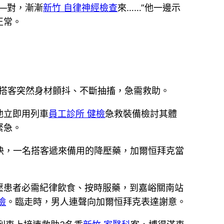
—對，漸漸
新竹 自律神經檢查
來……”他一邊示
正常。
性搭客突然身材顫抖、不斷抽搐，急需救助。
他立即用列車
員工診所 健檢
急救裝備檢討其體
緊急。
快，一名搭客遞來備用的降壓藥，加爾恒拜克當
壓患者必需紀律飲食、按時服藥，到嘉峪關南站
檢
。臨走時，男人連聲向加爾恒拜克表達謝意。