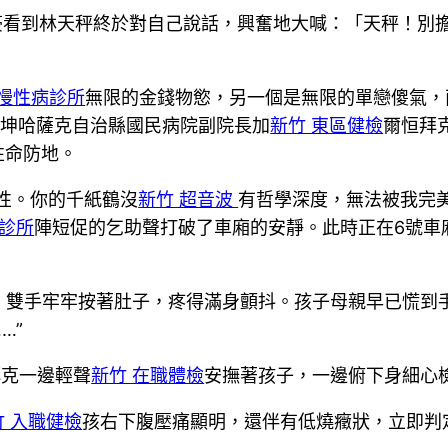
土豪看到林天秤終於對自己說話，興奮地大喊：「天秤！別
 慢性病診所
無限的金錢物慾，另一個是無限的單戀傻氣，
里坤哈薩克自治縣國民病院副院長加
新竹 東區健檢
爾恒拜
性命防地。
性。你的千紙鶴沒
新竹 超音波
有哲學深度，無法被我完
診所
陣短促的乞助聲打破了車廂的安靜。此時正在6號車
，雙手牢牢按著肚子，疼得滿身顫抖。孩子母親早已慌到
…”
拜克一邊輕聲
新竹 在職體檢
安撫著孩子，一邊俯下身細心
竹 入職健檢
孩右下腹壓痛顯明，還伴有低燒癥狀，立即判