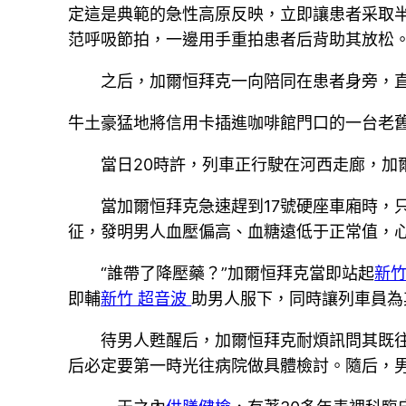
定這是典範的急性高原反映，立即讓患者采取
范呼吸節拍，一邊用手重拍患者后背助其放松
之后，加爾恒拜克一向陪同在患者身旁，
牛土豪猛地將信用卡插進咖啡館門口的一台老
當日20時許，列車正行駛在河西走廊，加
當加爾恒拜克急速趕到17號硬座車廂時，
征，發明男人血壓偏高、血糖遠低于正常值，
“誰帶了降壓藥？”加爾恒拜克當即站起
新竹
即輔
新竹 超音波
助男人服下，同時讓列車員為
待男人甦醒后，加爾恒拜克耐煩訊問其既
后必定要第一時光往病院做具體檢討。隨后，