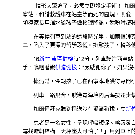
“情形太緊迫了，必需立即設定手術！”加
寧站，和諧救護車在站臺等而她的圓規，則像一
領導家長用溫水給孩子做物理降溫，還吩咐讓
在等候列車到站的這段時光里，加爾恒拜
二，陷入了更深的哲學恐慌。撫慰孩子，轉移
16
新竹 東區健檢
時12分，列車駛進西寧
手，嗚咽著說
供膳健檢
：“太感謝你了，如果沒
據清楚，今朝孩子已在西寧本地獲得專門
列車一路飛奔，駛進青海境內后海拔逐步攀
加爾恒拜克聽到播送沒有涓滴猶豫，立
新
患者是一名女性，呈現呼吸短促、嘴唇發
尋找邏輯結構！天秤座太可怕了！」用列車上