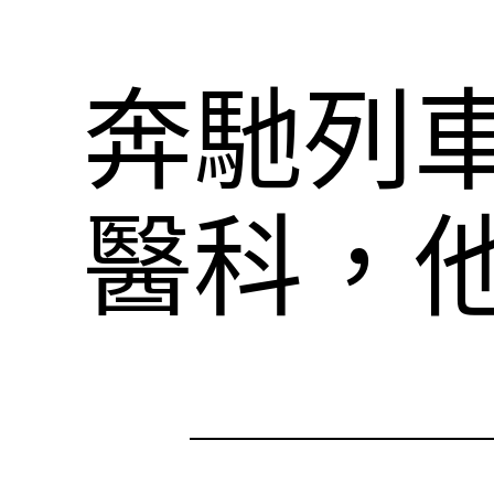
奔馳列
醫科，