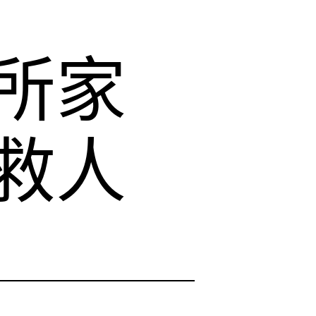
所家
救人