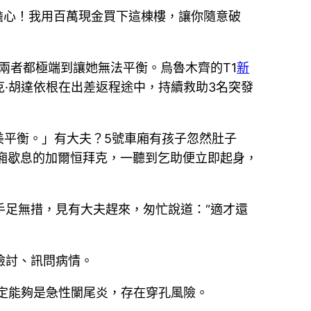
擔心！我用百萬現金買下這棟樓，讓你隨意破
兩者都極端到讓她無法平衡。烏魯木齊的T1
新
克·胡達依根在出差返程途中，持續救助3名突發
美平衡。」有大夫？5號車廂有孩子忽然肚子
廂歇息的加爾恒拜克，一聽到乞助便立即起身，
手足無措，見有大夫趕來，匆忙說道：“適才還
檢討、訊問病情。
定能夠是急性闌尾炎，存在穿孔風險。