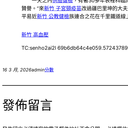
一天之內
供膳健檢
，有著30多年表裡科
贊譽。“來
新竹 子宮頸疫苗
改過疆巴里坤的大夫
平易近
新竹 公教健檢
族連合之花在千里鐵道線
新竹 高血壓
TC:senho2ai2l 69b6db64c4e059.57243789
16 3 月, 2026
admin
分數
發佈留言