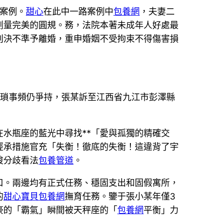
範案例。
甜心
在此中一路案例中
包養網
，夫妻二
測量完美的圓規。務，法院本著未成年人好處最
判決不準予離婚，重申婚姻不受拘束不得傷害損
庭瑣事頻仍爭持，張某訴至江西省九江市彭澤縣
水瓶座的藍光中尋找**「愛與孤獨的精確交
經承措施官充「失衡！徹底的失衡！這違背了宇
竣分歧看法
包養管道
。
口。兩邊均有正式任務、穩固支出和固假寓所，
的
甜心寶貝包養網
撫育任務。鑒于張小某年僅3
豪的「霸氣」瞬間被天秤座的「
包養網
平衡」力