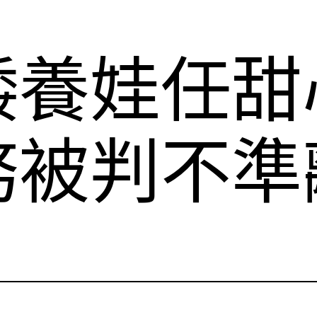
諉養娃任甜
務被判不準