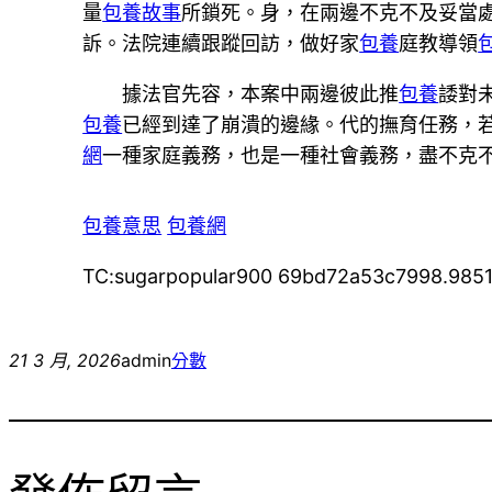
量
包養故事
所鎖死。身，在兩邊不克不及妥當
訴。法院連續跟蹤回訪，做好家
包養
庭教導領
據法官先容，本案中兩邊彼此推
包養
諉對
包養
已經到達了崩潰的邊緣。代的撫育任務，
網
一種家庭義務，也是一種社會義務，盡不克
包養意思
包養網
TC:sugarpopular900 69bd72a53c7998.985
21 3 月, 2026
admin
分數