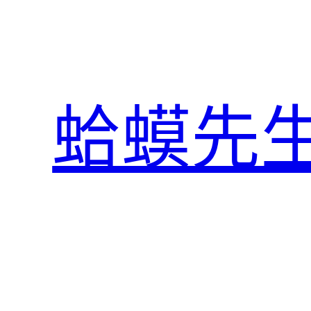
跳
至
主
要
內
蛤蟆先
容