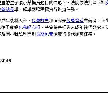
處置婚生子張小某撫育題目的情形下，法院依法判決不準
包養站長
導，領導兩邊積極實行撫育任務。
未成年後林天秤，
包養故事
那個完美
包養管道
主義者，正
若準予離婚
包養網心得
，將會傷害損失未成年後代好處。
不及因小我私利而謝
長期包養
絕實行後代撫育任務。
13946