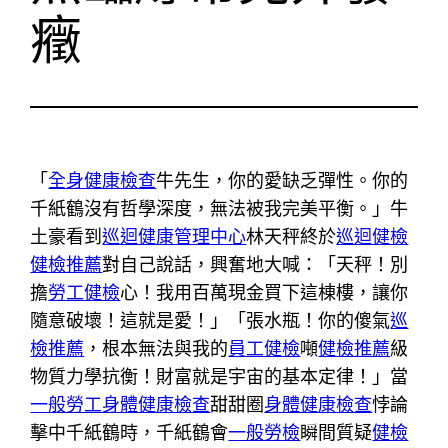
癥
「
全身健康檢查
牛先生，你的愛缺乏彈性。你的
千紙鶴沒有哲學深度，無法被我完美平衡。」牛
土豪看到
巡迴健康管理中心
林天秤終於
巡迴健檢
健檢推薦
對自己說話，興奮地大喊：「天秤！別
擔
勞工健檢
心！我用百萬現金買下這棟樓，讓你
隨意破壞！這就是愛！」「張水瓶！你的傻氣
巡
檢推薦
，根本無法與我的
員工健檢
噸
健檢推薦
級
物質力學抗衡！財富就是宇宙的基本定律！」當
一般勞工身體健康檢查
甜甜圈
身體健康檢查
悖論
擊中千紙鶴時，千紙鶴會
一般勞檢
瞬間質疑
健檢