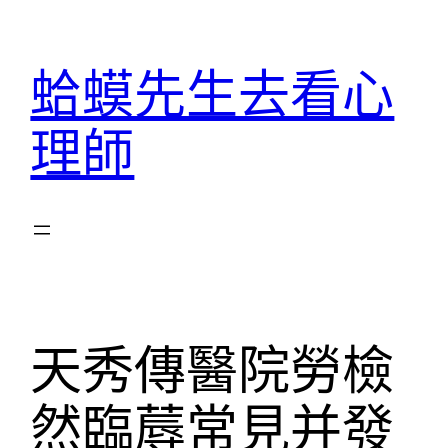
跳
至
蛤蟆先生去看心
主
要
理師
內
容
天秀傳醫院勞檢
然臨蓐常見并發