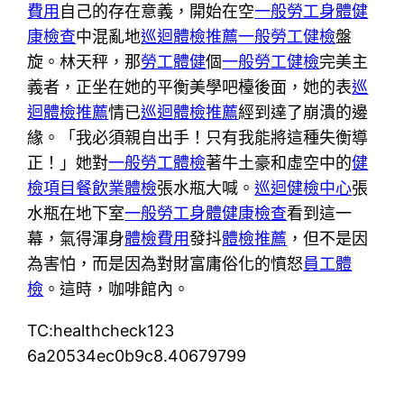
費用
自己的存在意義，開始在空
一般勞工身體健
康檢查
中混亂地
巡迴體檢推薦
一般勞工健檢
盤
旋。林天秤，那
勞工體健
個
一般勞工健檢
完美主
義者，正坐在她的平衡美學吧檯後面，她的表
巡
迴體檢推薦
情已
巡迴體檢推薦
經到達了崩潰的邊
緣。「我必須親自出手！只有我能將這種失衡導
正！」她對
一般勞工體檢
著牛土豪和虛空中的
健
檢項目
餐飲業體檢
張水瓶大喊。
巡迴健檢中心
張
水瓶在地下室
一般勞工身體健康檢查
看到這一
幕，氣得渾身
體檢費用
發抖
體檢推薦
，但不是因
為害怕，而是因為對財富庸俗化的憤怒
員工體
檢
。這時，咖啡館內。
TC:healthcheck123
6a20534ec0b9c8.40679799