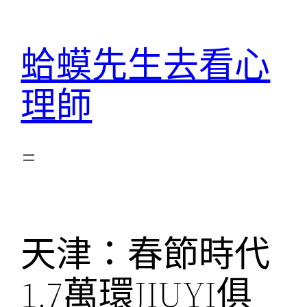
跳
至
蛤蟆先生去看心
主
要
理師
內
容
天津：春節時代
1.7萬環JIUYI俱