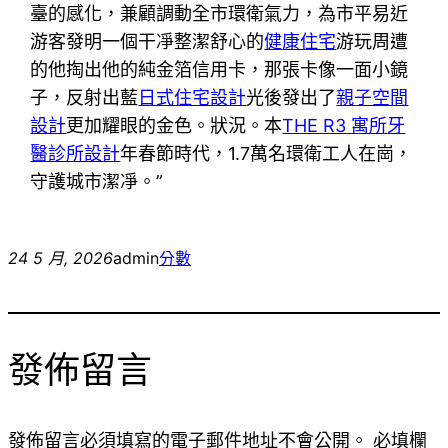
臺的感化，兼顧調動全市環衛氣力，為市平易近
游客發明一個干凈整潔舒心的
健康住宅
游玩周遭
的他掏出他的純金箔信用卡，那張卡像一面小鏡
子，反射出藍
日式住宅設計
光後發出了
親子空間
設計
更加耀眼的金色。狀況。本
THE R3 寓所
牙
醫診所設計
年春節時代，1.7萬名環衛工人在崗，
守護城市潔凈。”
24 5 月, 2026
admin
分數
發佈留言
發佈留言必須填寫的電子郵件地址不會公開。
必填欄