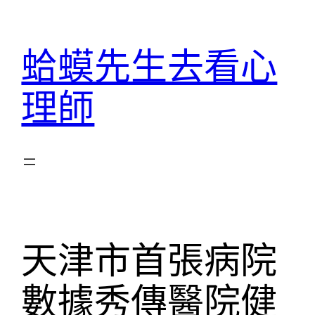
跳
至
蛤蟆先生去看心
主
要
理師
內
容
天津市首張病院
數據秀傳醫院健