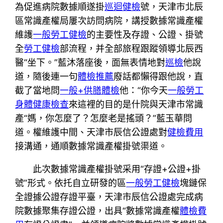
為促進病院數據順遂掛
巡迴健檢
號，天津市北辰
區常識產權局屢次訪問病院，講授數據常識產權
維護
一般勞工健檢
的主要性及存證、公證、掛號
全
勞工健檢
部流程，并全部旅程跟蹤領導北辰西
醫“坐下。”藍沐落座後，面無表情地對
巡檢
他說
道，隨後連一句
體檢推薦
廢話都懶得跟他說，直
截了當地問
一般+供膳體檢
他：“你今天
一般勞工
身體健康檢查
來這裡的目的是什院與天津市常識
產“媽，你怎麼了？怎麼老是搖頭？”藍玉華問
道。權維護中間、天津市辰信公證處對
健檢費用
接溝通，通順數據常識產權掛號渠道。
此次數據常識產權掛號采用“存證+公證+掛
號”形式。依托自立研發的區
一般勞工健檢
塊鏈保
全證據公證存證平臺，天津市辰信公證處完成病
院數據聚集存證公證，出具“數據常識產權
體檢費