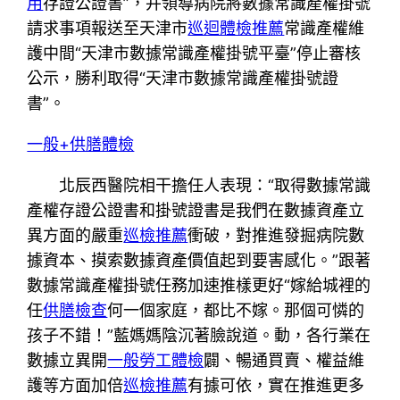
用
存證公證書”，并領導病院將數據常識產權掛號
請求事項報送至天津市
巡迴體檢推薦
常識產權維
護中間“天津市數據常識產權掛號平臺”停止審核
公示，勝利取得“天津市數據常識產權掛號證
書”。
一般+供膳體檢
北辰西醫院相干擔任人表現：“取得數據常識
產權存證公證書和掛號證書是我們在數據資產立
異方面的嚴重
巡檢推薦
衝破，對推進發掘病院數
據資本、摸索數據資產價值起到要害感化。”跟著
數據常識產權掛號任務加速推樣更好“嫁給城裡的
任
供膳檢查
何一個家庭，都比不嫁。那個可憐的
孩子不錯！”藍媽媽陰沉著臉說道。動，各行業在
數據立異開
一般勞工體檢
闢、暢通買賣、權益維
護等方面加倍
巡檢推薦
有據可依，實在推進更多