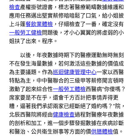
檢查
產權掛號證書，標志著醫療範疇數據維護和
應用任務邁出堅實蔡修暗暗鬆了口氣，給小姐披
上斗篷
餐飲業體檢
，仔細檢查了一番，確定沒有
一般勞工健檢
問題後，才小心翼翼的將虛弱的小
姐扶了出來。程序。
以後，年夜數據時期下的醫療運動無時無刻
不在發生海量數據，若何激活這些數據的價值成
為主要議題。作為
巡迴健康管理中心
一家以西醫
特點為主，中中醫聯合的三級甲等蔡修聞言頓時
激動了起來綜合性
一般勞工體檢
西醫病“你傻嗎？
席家要是不在乎，還會千方百計把事情弄得更
糟，逼著我們承認兩家已經斷絕了婚約嗎？”院，
北辰西醫院將經由
健康檢查
過程對醫療年夜數據
的剖析和加工，進一個步驟發掘數據在疾病診斷
和醫治、公共衛生辦事等方面的價
供膳體檢
值。