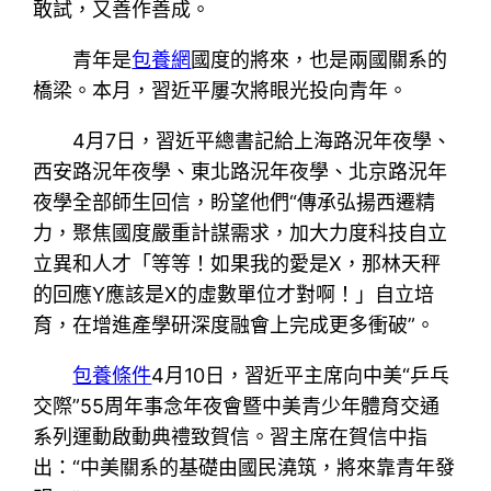
敢試，又善作善成。
青年是
包養網
國度的將來，也是兩國關系的
橋梁。本月，習近平屢次將眼光投向青年。
4月7日，習近平總書記給上海路況年夜學、
西安路況年夜學、東北路況年夜學、北京路況年
夜學全部師生回信，盼望他們“傳承弘揚西遷精
力，聚焦國度嚴重計謀需求，加大力度科技自立
立異和人才「等等！如果我的愛是X，那林天秤
的回應Y應該是X的虛數單位才對啊！」自立培
育，在增進產學研深度融會上完成更多衝破”。
包養條件
4月10日，習近平主席向中美“乒乓
交際”55周年事念年夜會暨中美青少年體育交通
系列運動啟動典禮致賀信。習主席在賀信中指
出：“中美關系的基礎由國民澆筑，將來靠青年發