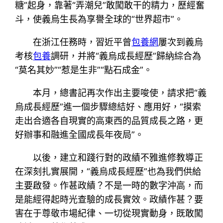
糖”起身，靠著“弄潮兒”敢闖敢干的精力，歷經奮
斗，使義烏生長為享譽全球的“世界超市”。
在浙江任務時，習近平曾
包養網
屢次到義烏
考核
包養
調研，并將“義烏成長經歷”歸納綜合為
“莫名其妙”“惹是生非”“點石成金”。
本月，總書記再次作出主要唆使，請求把“義
烏成長經歷”進一個步驟總結好、應用好，“摸索
走出合適各自現實的高東西的品質成長之路，更
好辦事和融進全國成長年夜局”。
以後，建立和踐行對的政績不雅進修教導正
在深刻扎實展開，“義烏成長經歷”也為我們供給
主要啟發。作甚政績？不是一時的數字沖高，而
是能經得起時光查驗的成長實效。政績作甚？要
害在于尊敬市場紀律、一切從現實動身，既敢闖