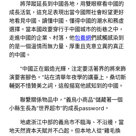
將萍蹤延長到中國各地，用雙眼察看中國的
成長活氣，這充足表現出當今國際社會盼望更好
地看見中國、讀懂中國、懂得中國的潮水和務虛
選擇。當本國政要穿行于中國城市的街巷之中，
走進中國的企業、村落，他
包養網
們感觸感染到
的是一個溫情而無力量、厚重且克意立異的真正
的中國。
“中國正在鍛造光輝，注定要活著界的將來飾
演要害腳色。”站在清華年夜學的講臺上，桑切斯
輔弼不惜贊美之詞，這般描寫他感知到的中國。
聯繫關係物品中，“義烏小商品”儲藏著一個
小縣生長為“世界超市”的成長password。
地處浙江中部的義烏市不臨海、不沿邊，當
地天然資本天賦并不凸起。但本地人從“雞毛換