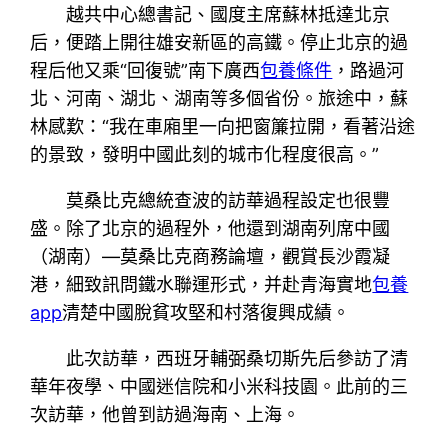
越共中心總書記、國度主席蘇林抵達北京
后，便踏上開往雄安新區的高鐵。停止北京的過
程后他又乘“回復號”南下廣西
包養條件
，路過河
北、河南、湖北、湖南等多個省份。旅途中，蘇
林感歎：“我在車廂里一向把窗簾拉開，看著沿途
的景致，發明中國此刻的城市化程度很高。”
莫桑比克總統查波的訪華過程設定也很豐
盛。除了北京的過程外，他還到湖南列席中國
（湖南）—莫桑比克商務論壇，觀賞長沙霞凝
港，細致訊問鐵水聯運形式，并赴青海實地
包養
app
清楚中國脫貧攻堅和村落復興成績。
此次訪華，西班牙輔弼桑切斯先后參訪了清
華年夜學、中國迷信院和小米科技園。此前的三
次訪華，他曾到訪過海南、上海。