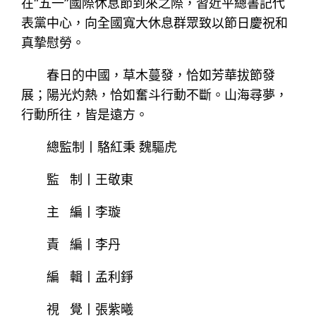
在“五一”國際休息節到來之際，習近平總書記代
表黨中心，向全國寬大休息群眾致以節日慶祝和
真摯慰勞。
春日的中國，草木蔓發，恰如芳華拔節發
展；陽光灼熱，恰如奮斗行動不斷。山海尋夢，
行動所往，皆是遠方。
總監制丨駱紅秉 魏驅虎
監 制丨王敬東
主 編丨李璇
責 編丨李丹
編 輯丨孟利錚
視 覺丨張紫曦