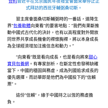
合約
習近平在北京國民年夜禮堂會面來華停止正
式拜訪的西班牙輔弼桑切斯。
習主席會面桑切斯輔弼時的一番話，道降生
界“
包養軟體
向東看”的要害地點：“我們有果斷推
動中國式古代化的決計，也有以高程度對外開放
同世界共享成長機會的襟懷胸襟，將以本身成長
為全球經濟增加注進信念和動力。”
“向東看”既是看向成長，也是看向將來
甜心
寶貝包養網
。有專家剖析，在斷定性愈發稀缺確
當下，中國的穩固與務虛，成為列國追求成長的
優先選擇，而訪華即是他們為中國投下的“信賴
票”。
這份“信賴”，緣于中國持之以恆的務虛擔
負。