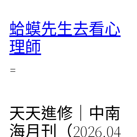
跳
至
蛤蟆先生去看心
主
要
理師
內
容
天天進修｜中南
海月刊（2026.04