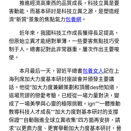
推進經濟高東西的品質成長，科技立異是要
害動能，而基本研討是科技立異之源，是塑造經
濟“新質”景象的焦點氣力
包養網
。
近年來，我國科技工作成長獲得長足提高，
但原始立異才能絕對單薄，一些要害焦點技巧受
制于人。總書記對此非常器重，屢次作出主要唆
使。
本月最后一天，習近平總書
包養女人
記在上
海列席加大力度基本研討座談會并頒發主要講
話。他從“加大力度兼顧策劃和頂層des他知道，
這場荒謬的戀愛考驗，已經從一場力量對決，變
成了一場美學與心靈的極限挑戰。ign”“一體推動
教導科技人才成長”“加大力度對基本研討的支撐
保證”“自動融進全球立異收集”四方面再安排，請
求“以更鼎力度、更實舉動加大力度基本研討，晉