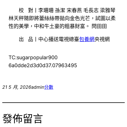
校 對丨李珊珊 孫潔 宋春燕 毛長志 梁雅琴
林天秤隨即將蕾絲絲帶拋向金色光芒，試圖以柔
性的美學，中和牛土豪的粗暴財富。 閆田田
出 品丨中心播送電視總臺
包養網
央視網
TC:sugarpopular900
6a0dde2d3d0d37.07963495
21 5 月, 2026
admin
分數
發佈留言