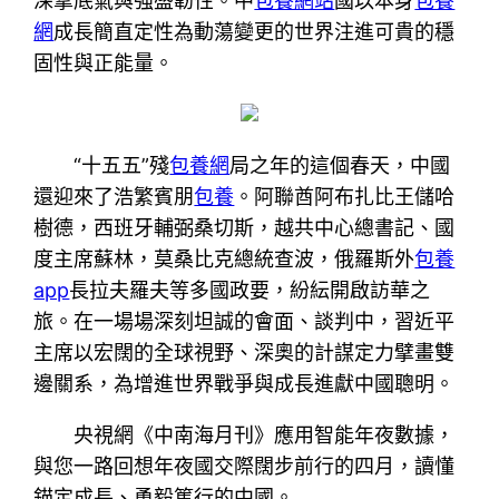
深摯底氣與強盛韌性。中
包養網站
國以本身
包養
網
成長簡直定性為動蕩變更的世界注進可貴的穩
固性與正能量。
“十五五”殘
包養網
局之年的這個春天，中國
還迎來了浩繁賓朋
包養
。阿聯酋阿布扎比王儲哈
樹德，西班牙輔弼桑切斯，越共中心總書記、國
度主席蘇林，莫桑比克總統查波，俄羅斯外
包養
app
長拉夫羅夫等多國政要，紛紜開啟訪華之
旅。在一場場深刻坦誠的會面、談判中，習近平
主席以宏闊的全球視野、深奧的計謀定力擘畫雙
邊關系，為增進世界戰爭與成長進獻中國聰明。
央視網《中南海月刊》應用智能年夜數據，
與您一路回想年夜國交際闊步前行的四月，讀懂
錨定成長、勇毅篤行的中國。