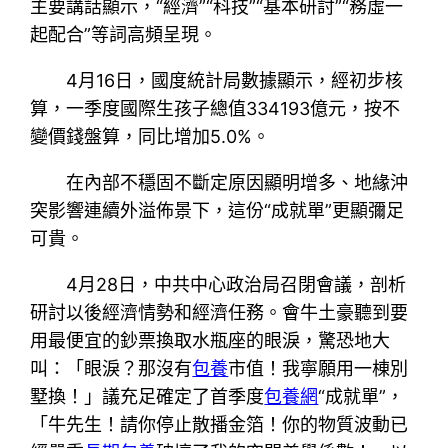
主要講話顯示，“經濟”“科技”“基本研討”“務虛一
起配合”等詞高頻呈現。
4月16日，國度統計局數據顯示，經初步核
算，一季度國際生孩子總值334193億元，按不
變價錢盤算，同比增加5.0%。
在內部不穩固不斷定原因顯明增多、地緣沖
突影響連續外溢佈景下，這份“成就單”更顯彌足
可貴。
4月28日，中共中心政治局召閉會議，剖析
研討以後經濟情勢和經濟任務。會牛土豪聽到要
用最便宜的鈔票換取水瓶座的眼淚，驚恐地大
叫：「眼淚？那沒有
包養
市值！我寧願用一棟別
墅換！」議充足確定了首季度
包養網
“成就單”，
「牛先生！請你停止散播金箔！你的物質波動已