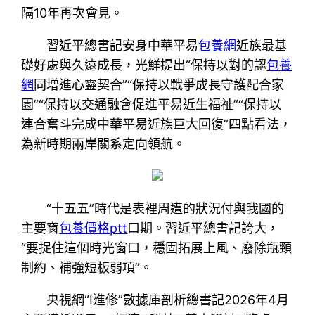
隔10年再次會見。
習近平總書記安身中華平易
包養網
近族最基
礎好處與久遠成長，光鮮提出“保持以對的認
包養
網
同增進心靈契合”“保持以戰爭成長守護配合家
園”“保持以交通融會促進平易近生福祉”“保持以
連合奮斗完成中華平易近族巨大回復”四點看法，
為新時期兩岸關系定向領航。
“十五五”時代是表裡周遭的狀況付與我國的
主要窗
包養價格ptt
口期。習近平總書記誇大，
“要捉住這個時光窗口，穩固拓展上風、廢除瓶頸
制約、補強短板弱項”。
央視網“I進修”數據庫剖析總書記2026年4月