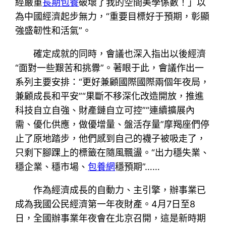
經嚴重
長期包養
破壞了我的空間美學係數！」以
為中國經濟起步無力，“重要目標好于預期，彰顯
強盛韌性和活氣”。
確定成就的同時，會議也深入指出以後經濟
“面對一些艱苦和挑釁”。著眼于此，會議作出一
系列主要安排：“更好兼顧國際國際兩個年夜局，
兼顧成長和平安”“果斷不移深化改造開放，推進
科技自立自強、財產鏈自立可控”“連續擴展內
需、優化供應，做優增量、盤活存量”摩羯座們停
止了原地踏步，他們感到自己的襪子被吸走了，
只剩下腳踝上的標籤在隨風飄盪。“出力穩失業、
穩企業、穩市場、
包養網
穩預期”……
作為經濟成長的自動力、主引擎，辦事業已
成為我國公民經濟第一年夜財產。4月7日至8
日，全國辦事業年夜會在北京召開，這是新時期