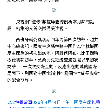
央視網“I進修”數據庫匯總剖析本月熱門話
題，密集的元首交際備受注視。
西班牙輔弼桑切斯四年內第四次訪華，越共
中心總書記、國度主席蘇林將中國作為他就職國
度主席后的初次出訪地，阿聯酋阿布扎比王儲哈
樹德初次訪華，莫桑比克總統查波就職以來初次
訪華……一次次交際互動，反應出在動蕩的國際
局面下，列國對中國“斷定性”“穩固性”“成長機會”
的配合期許。
△2
包養故事
026年4月14日上午，國度主席
包養