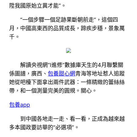
陞我國原始立異才能”。
“一個步驟一個足跡果斷朝前走”，這個四
月，中國高東西的品質成長，蹄疾步穩，景象萬
千。
解讀央視網“I進修”數據庫天生的4月聯繫關
係圖譜，廣西、
包養甜心網
青海等地址惹人追蹤
她從吧檯下面拿出兩件武器：一條精緻的蕾絲絲
帶，和一個測量完美的圓規。關心。
包養app
到中國各地走一走、看一看，正成為越來越
多本國政要訪華的“必選項”。