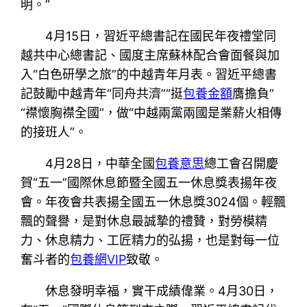
明。”
4月15日，習近平總書記在國民年夜禮堂同
越共中心總書記、國度主席蘇林配合會面餐與加
入“白色研學之旅”的中越青年月表。習近平總書
記鼓勵中越青年“同舟共濟”“挺
包養金額
膺擔負”
“襟懷胸襟全國”，做“中越兩黨兩國是業薪火相傳
的接班人”。
4月28日，中華全國
包養意思
總工會召開慶
賀“五一”國際休息節暨全國五一休息獎表揚年夜
會。年夜會共表揚全國五一休息獎3024個。輕飄
飄的聲譽，是對休息最誠摯的禮贊，對勞模精
力、休息精力、工匠精力的弘揚，也是對每一位
奮斗者的
包養網VIP
致敬。
休息發明幸福，實干成績偉業。4月30日，