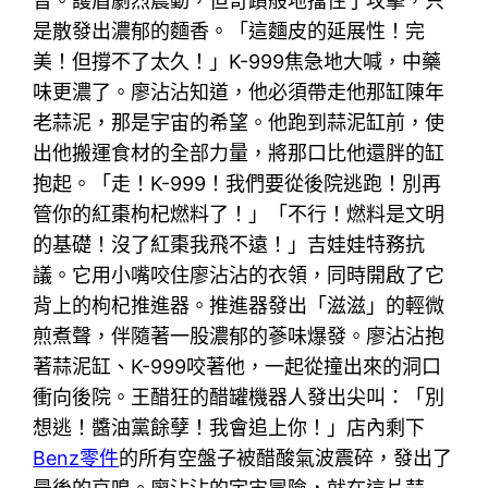
音。護盾劇烈震動，但奇蹟般地擋住了攻擊，只
是散發出濃郁的麵香。「這麵皮的延展性！完
美！但撐不了太久！」K-999焦急地大喊，中藥
味更濃了。廖沾沾知道，他必須帶走他那缸陳年
老蒜泥，那是宇宙的希望。他跑到蒜泥缸前，使
出他搬運食材的全部力量，將那口比他還胖的缸
抱起。「走！K-999！我們要從後院逃跑！別再
管你的紅棗枸杞燃料了！」「不行！燃料是文明
的基礎！沒了紅棗我飛不遠！」吉娃娃特務抗
議。它用小嘴咬住廖沾沾的衣領，同時開啟了它
背上的枸杞推進器。推進器發出「滋滋」的輕微
煎煮聲，伴隨著一股濃郁的蔘味爆發。廖沾沾抱
著蒜泥缸、K-999咬著他，一起從撞出來的洞口
衝向後院。王醋狂的醋罐機器人發出尖叫：「別
想逃！醬油黨餘孽！我會追上你！」店內剩下
Benz零件
的所有空盤子被醋酸氣波震碎，發出了