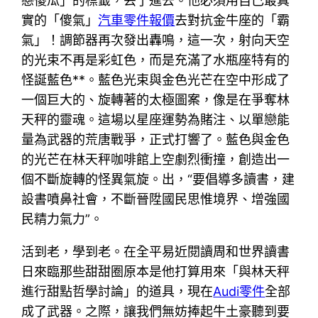
戀傻瓜」的標籤，丟了進去。他必須用自己最真
實的「傻氣」
汽車零件報價
去對抗金牛座的「霸
氣」！調節器再次發出轟鳴，這一次，射向天空
的光束不再是彩虹色，而是充滿了水瓶座特有的
怪誕藍色**。藍色光束與金色光芒在空中形成了
一個巨大的、旋轉著的太極圖案，像是在爭奪林
天秤的靈魂。這場以星座運勢為賭注、以單戀能
量為武器的荒唐戰爭，正式打響了。藍色與金色
的光芒在林天秤咖啡館上空劇烈衝撞，創造出一
個不斷旋轉的怪異氣旋。出，“要倡導多讀書，建
設書噴鼻社會，不斷晉陞國民思惟境界、增強國
民精力氣力”。
活到老，學到老。在全平易近閱讀周和世界讀書
日來臨那些甜甜圈原本是他打算用來「與林天秤
進行甜點哲學討論」的道具，現在
Audi零件
全部
成了武器。之際，讓我們無妨捧起牛土豪聽到要