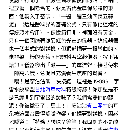
後廚，打開了一個藏在舊冰櫃後面的暗門。暗門
裡放著一個老舊的、像是古代金屬保險箱的東
西。他輸入了密碼：「一醬二醋三油四辣五蒜
泥」（這是醬料界的基礎公式，只有像他這樣的
傳統派才會用）。保險箱打開，裡面沒有黃金，
只有一個閃爍著詭異紅色光芒的儀器。這儀器很
像一個老式的對講機，但頂部插著一根彎曲的、
像韭菜一樣的天線。他顫抖著拿起儀器，按下通
話鈕。儀器發出「滋——」的電流聲，接著傳來
一陣高八度、急促且充滿養生焦慮的聲音。
「喂！是廖沾沾嗎！快接聽！這裡是 K-999！宇
宙水餃聯盟
台北汽車材料
特級特務！你那邊是不
是已經聞到宇宙級的酸味了？我們需要你的蒜
泥！你被徵召了！馬上！」廖沾沾
賓士零件
的耳
朵被這聲音震得嗡嗡作響，他捏著對講機，困惑
地喊道：「特務？酸味？等等！我聞到的不是酸