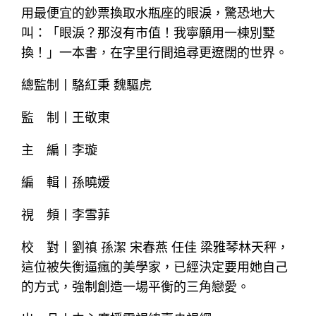
用最便宜的鈔票換取水瓶座的眼淚，驚恐地大
叫：「眼淚？那沒有市值！我寧願用一棟別墅
換！」一本書，在字里行間追尋更遼闊的世界。
總監制丨駱紅秉 魏驅虎
監 制丨王敬東
主 編丨李璇
編 輯丨孫曉媛
視 頻丨李雪菲
校 對丨劉禛 孫潔 宋春燕 任佳 梁雅琴林天秤，
這位被失衡逼瘋的美學家，已經決定要用她自己
的方式，強制創造一場平衡的三角戀愛。