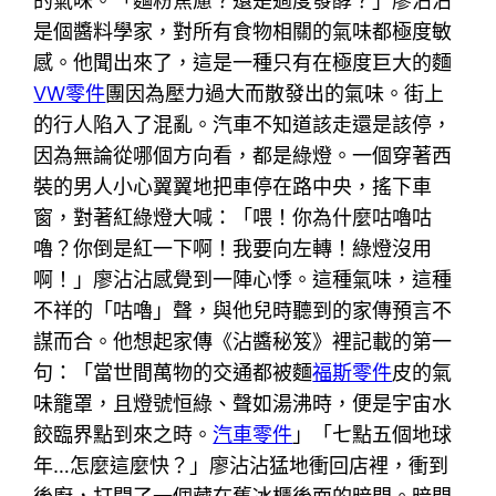
的氣味。「麵粉焦慮？還是過度發酵？」廖沾沾
是個醬料學家，對所有食物相關的氣味都極度敏
感。他聞出來了，這是一種只有在極度巨大的麵
VW零件
團因為壓力過大而散發出的氣味。街上
的行人陷入了混亂。汽車不知道該走還是該停，
因為無論從哪個方向看，都是綠燈。一個穿著西
裝的男人小心翼翼地把車停在路中央，搖下車
窗，對著紅綠燈大喊：「喂！你為什麼咕嚕咕
嚕？你倒是紅一下啊！我要向左轉！綠燈沒用
啊！」廖沾沾感覺到一陣心悸。這種氣味，這種
不祥的「咕嚕」聲，與他兒時聽到的家傳預言不
謀而合。他想起家傳《沾醬秘笈》裡記載的第一
句：「當世間萬物的交通都被麵
福斯零件
皮的氣
味籠罩，且燈號恒綠、聲如湯沸時，便是宇宙水
餃臨界點到來之時。
汽車零件
」「七點五個地球
年…怎麼這麼快？」廖沾沾猛地衝回店裡，衝到