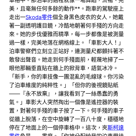
車格中。那泊車的過程就像一場舞蹈，流暢、完
美，且毫無任何多餘的動作**。跑車的駕駛座上
走出一
Skoda零件
個全身黑色皮衣的女人，她戴
著一副透明護目鏡，冷酷地朝著何手殘的方向走
來。她的步伐優雅而精準，每一步都像是被測量
過一樣，完美地落在網格線上。「車影大人！」
泊車警察們立刻立正站好，連測量尺都顫抖著不
敢發出聲音。她走到何手殘面前，輕蔑地掃了一
眼他那輛垂直貼在牆上的掀背車，語氣冰冷。
「新手，你的車技像一團混亂的毛線球。你污染
了泊車維度的純粹性。」「但你的後視鏡貼紙
——『永不放棄』，讓我看到了一絲愚蠢的勇
氣。」車影大人突然掏出一個像是遙控器的裝
置，對著何手殘的車子按了一下。何手殘的車子
從牆上脫落，在空中旋轉了一百八十度，穩穩地
停在了地面上的一個停車格中。這次，夾
斯柯達