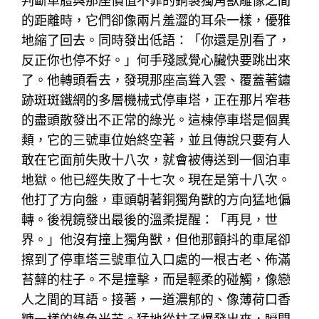
判斷車體與那座價值不菲的銅製獨角獸雕像之間
的距離時，它們卻像兩片羞澀的耳朵一樣，優雅
地縮了回去。同時發出低語：「你還是別看了，
反正你也停不好。」何手殘感覺心臟快要跳出來
了。他轉頭看去，發現那座高聳入雲、覆蓋著鏽
跡斑斑鐵網的多層機械式停車塔，正在那片窄巷
的盡頭散發出不正常的綠光。這棟停車塔是個異
類，它的三號車位始終空著，並且傳說只要有人
敢在它面前失敗十八次，就會被傳送到一個泊車
地獄。他已經失敗了十七次。現在是第十八次。
他打了方向盤，車頭朝著銅獨角獸的方向猛地偏
轉。後視鏡發出最後的溫柔提醒：「再見，世
界。」他沒有撞上獨角獸，但他那顫抖的車尾卻
擦到了停車塔三號車位入口處的一根古老、佈滿
苔蘚的柱子。不是撞擊，而是輕柔的碰觸，像戀
人之間的耳語。接著，一道濃郁的、像薄荷口香