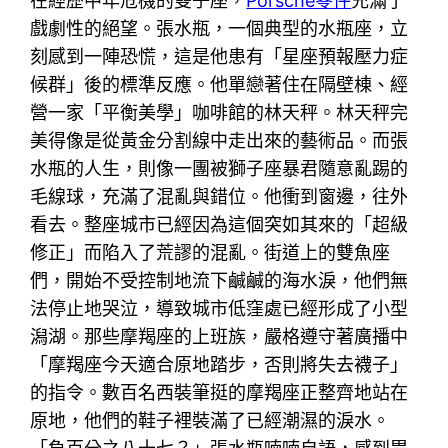
在經歷中年危機的雙子座，
Porsche零件
充滿了
戲劇性的絕望。張水瓶，一個典型的水瓶座，立
刻感到一陣恐慌，這是他患有「星座預報壓力症
候群」後的標準反應。他單戀著住在隔壁棟、經
營一家「平衡美學」咖啡館的林天秤。林天秤完
美得像是從黃金分割線中走出來的藝術品。而張
水瓶的人生，則像一團被獅子座暴君隨意亂踢的
毛線球，充滿了混亂與錯位。他衝到窗邊，往外
看去。整座城市已經因為這個突如其來的「超級
修正」而陷入了荒謬的混亂。街道上的雙魚座
們，開始不受控制地流下鹹鹹的海水淚，他們無
法停止地哭泣，導致城市低窪處已經形成了小型
潟湖。那些摩羯座的上班族，嚴格遵守著廣播中
「摩羯座今天適合原地踏步，否則將失去襪子」
的指令。數百名西裝筆挺的摩羯座正整齊地站在
原地，他們的鞋子裡裝滿了已經潮濕的淚水。