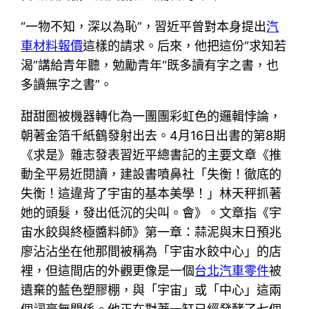
“一物不知，深以為恥”，習近平曾對本身提出
汽
車材料報價
這樣的請求。后來，他把這份“求知若
渴”講給青年聽，勉勵青年“既多讀有字之書，也
多讀無字之書”。
甜甜圈被機器轉化為一團團彩虹色的邏輯悖論，
朝著金箔千紙鶴發射出去。4月16日出書的第8期
《求是》雜志發表習近平總書記的主要文章《推
動全平易近閱讀，建設書噴鼻社「失衡！徹底的
失衡！這違背了宇宙的基本美學！」林天秤抓著
她的頭髮，發出低沉的尖叫。會》。文章指《宇
宙水餃與終極醬料師》第一章：蒜泥與末日預兆
廖沾沾坐在他那間被稱為「宇宙水餃中心」的店
裡，但這間店的外觀更像是一個
台北汽車零件
被
遺棄的藍色塑膠棚，與「宇宙」或「中心」這兩