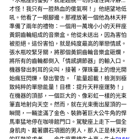
「水瓶座的優勢，就是超脫一切的理性與冷靜…
才怪！我只有一腔熱血的傻氣啊！」他絕望地低
吼。他看了一眼腳邊。那裡放著一個他為林天秤
準備了兩年的禮物：一個用一萬塊小小的天秤座
黃銅齒輪組成的音樂盒。他從未送出，因為害怕
被拒絕。這份害怕，就是純度最高的單戀情感。
張水瓶咬緊牙關，將那個黃銅齒輪音樂盒砸爛，
將所有的齒輪都倒入「情感調節器」的輸入口。
機器發出刺耳的尖叫，接著，彈珠臺上的燈光開
始瘋狂閃爍，發出警告。「能量超載！檢測到極
致純粹的單戀能量！目標：提升天秤座運勢！」
在機器的頂部，一個巨大的、像彩虹一樣的光束
筆直地射向天空。然而，就在光束衝出屋頂的一
瞬間，一輛塗滿了金色、裝飾著巨大公牛角的悍
馬車猛地停在咖啡館門口。駕駛座上走下一個全
身肌肉、戴著鑽石項圈的男人，那人正是林天秤