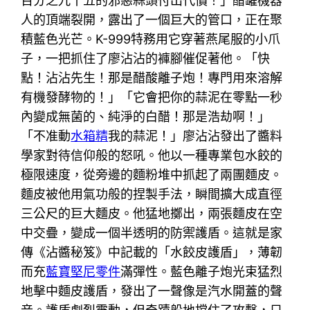
百分之九十五的邪惡蒜頭付出代價！」醋罐機器
人的頂端裂開，露出了一個巨大的管口，正在聚
積藍色光芒。K-999特務用它穿著燕尾服的小爪
子，一把抓住了廖沾沾的褲腳催促著他。「快
點！沾沾先生！那是醋酸離子炮！專門用來溶解
有機發酵物的！」「它會把你的蒜泥在零點一秒
內變成無菌的、純淨的白醋！那是浩劫啊！」
「不准動
水箱精
我的蒜泥！」廖沾沾發出了醬料
學家對待信仰般的怒吼。他以一種專業包水餃的
極限速度，從旁邊的麵粉堆中抓起了兩團麵皮。
麵皮被他用氣功般的捏製手法，瞬間擴大成直徑
三公尺的巨大麵皮。他猛地擲出，兩張麵皮在空
中交疊，變成一個半透明的防禦護盾。這就是家
傳《沾醬秘笈》中記載的「水餃皮護盾」，薄韌
而充
藍寶堅尼零件
滿彈性。藍色離子炮光束猛烈
地擊中麵皮護盾，發出了一聲像是汽水開蓋的聲