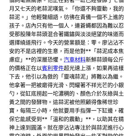
個詞毫無關係。他正在對著一缸已經發酵了七個
月又七天的老蒜泥嘆氣。「你還不夠靈動，我的
蒜泥。」他輕聲細語，彷彿在責備一個不上進的
孩子。店內只有他一個人，連蒼蠅都因為難以忍
受那股陳年蒜頭混合著鐵鏽與淡淡絕望的味道而
選擇繞道飛行。今天的營業額是：零。廖沾沾不
安的不是店裡的生意，而是他對**「蒜泥成本焦
慮症」**的深層恐懼。
汽車材料
新鮮蒜頭每公斤
的價格正在以
賓利零件
超光速上漲，如果再這樣
下去，他引以為傲的「靈魂蒜泥」將難以為繼。
他拿著一把被磨得光滑、閃耀著不祥光芒的小銀
勺，從缸底撈起一坨濃稠的、顏色介於灰綠與土
黃之間的發酵物。這蒜泥被他照顧得像稀世珍
寶，每隔三小時，他就要用手指彈一下缸邊，確
保它能感受到**「溫和的震動」**，以助其在精
神上達到圓滿。就在廖沾沾專注於與蒜泥進行心