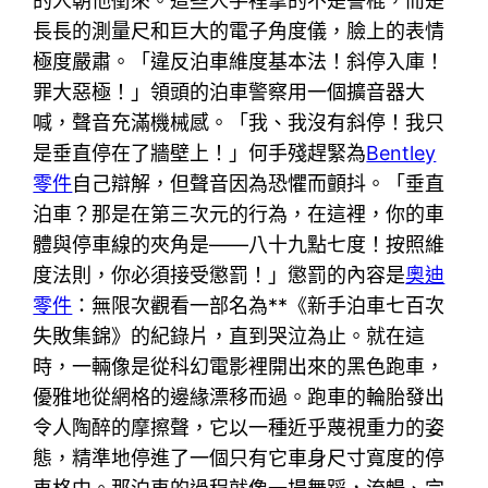
的人朝他衝來。這些人手裡拿的不是警棍，而是
長長的測量尺和巨大的電子角度儀，臉上的表情
極度嚴肅。「違反泊車維度基本法！斜停入庫！
罪大惡極！」領頭的泊車警察用一個擴音器大
喊，聲音充滿機械感。「我、我沒有斜停！我只
是垂直停在了牆壁上！」何手殘趕緊為
Bentley
零件
自己辯解，但聲音因為恐懼而顫抖。「垂直
泊車？那是在第三次元的行為，在這裡，你的車
體與停車線的夾角是——八十九點七度！按照維
度法則，你必須接受懲罰！」懲罰的內容是
奧迪
零件
：無限次觀看一部名為**《新手泊車七百次
失敗集錦》的紀錄片，直到哭泣為止。就在這
時，一輛像是從科幻電影裡開出來的黑色跑車，
優雅地從網格的邊緣漂移而過。跑車的輪胎發出
令人陶醉的摩擦聲，它以一種近乎蔑視重力的姿
態，精準地停進了一個只有它車身尺寸寬度的停