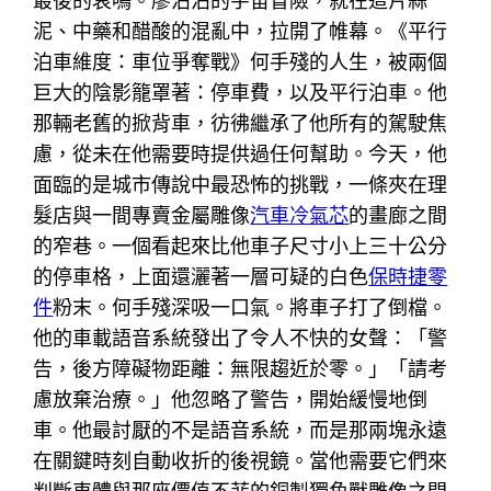
最後的哀鳴。廖沾沾的宇宙冒險，就在這片蒜
泥、中藥和醋酸的混亂中，拉開了帷幕。《平行
泊車維度：車位爭奪戰》何手殘的人生，被兩個
巨大的陰影籠罩著：停車費，以及平行泊車。他
那輛老舊的掀背車，彷彿繼承了他所有的駕駛焦
慮，從未在他需要時提供過任何幫助。今天，他
面臨的是城市傳說中最恐怖的挑戰，一條夾在理
髮店與一間專賣金屬雕像
汽車冷氣芯
的畫廊之間
的窄巷。一個看起來比他車子尺寸小上三十公分
的停車格，上面還灑著一層可疑的白色
保時捷零
件
粉末。何手殘深吸一口氣。將車子打了倒檔。
他的車載語音系統發出了令人不快的女聲：「警
告，後方障礙物距離：無限趨近於零。」「請考
慮放棄治療。」他忽略了警告，開始緩慢地倒
車。他最討厭的不是語音系統，而是那兩塊永遠
在關鍵時刻自動收折的後視鏡。當他需要它們來