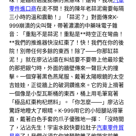
味！是麵粉過度膨脹的焦慮味！還有，我現
汽車
零件進口商
在走不開！我的陳年老蒜泥需要每隔
三小時的溫和震動！」「蒜泥？」對面傳來K-
999崩潰的尖叫聲，帶著濃濃的中藥味電子雜
音：「重點不是蒜泥！重點是**時空正在彎曲！
**我們的推進器快沒紅棗了！快！我們在你的後
院！別帶任何多餘的東西！除了——你那缸蒜
泥！」就在廖沾沾還在糾結要不要帶上他最珍愛
的那把銀勺時，外面的牆壁傳來一聲巨大的撞
擊。一個穿著黑色燕尾服、戴著太陽眼鏡的太空
吉娃娃，正從牆上的破洞鑽進來。它的背上揹著
一個像是小型瓦斯桶的東西，桶上用毛筆寫著
「極品紅棗枸杞燃料」。「你怎麼——」廖沾沾
驚訝地瞪大了眼睛。K-999用它的小短腿站得筆
直，戴著白色手套的爪子優雅地一揮：「沒時間
了，沾沾先生！宇宙水餃快要拉肚子
汽車零件貿