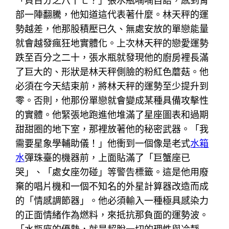
「負百分之八十七？」張水瓶喃喃自語，感到胃
部一陣翻騰，他知道這代表著什麼。林天秤的運
勢越差，他那股積壓已久、無處安放的單戀能量
就會越發瘋狂地實體化。上次林天秤的戀愛運勢
跌至百分之二十，張水瓶就發現他的廚房裡長滿
了巨大的、形狀是林天秤側臉的粉紅色蘑菇。他
必須在今天結束前，將林天秤的運勢至少提升到
零。否則，他那份單戀就會變成某種具備攻擊性
的實體。他緊張地跑進他堆滿了星座圖表和過期
甜甜圈的地下室，那裡放著他的秘密武器。「我
需要星象學輔助儀！」他衝到一個像是老式
水箱
水
彈珠臺的機器前，上面貼滿了「巨蟹座已
哭」、「處女座勿碰」等警告標籤。這是他用廢
棄的唱片機和一個不知名的外星計算器改造而成
的「情感調節器」。他必須輸入一種極具感染力
的正面情緒作為燃料，來抵抗那負面的運勢波。