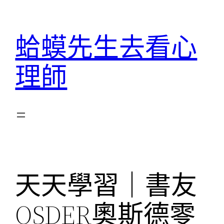
跳
至
蛤蟆先生去看心
主
要
理師
內
容
天天學習｜書友
OSDER奧斯德零