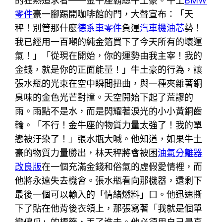
的狂熱追求者——金牛座霸總牛土豪。牛土
BMW
零件
豪一腳踢開咖啡館的門，大聲宣布：「天
秤！別管那什麼
德系車零件
負運
汽車機油芯
勢！
我已經用一百噸的純金箔買下了今天所有的壞運
氣！」「從現在開始，你的運勢由我主宰！我的
金錢，就是你的正面能量！」牛土豪的行為，讓
張水瓶的光束在空中瞬間扭曲，與一種夾雜著銅
臭味的金色光芒對撞。天空開始下起了荒謬的
雨。雨點不是水，而是閃耀著淚光的小小黃銅齒
輪。「不行！金牛座的物質力量太強了！我的單
戀被汙染了！」張水瓶大喊。他知道，如果牛土
豪的物質力量勝出，林天秤將會被困
油氣分離器
改良版
在一個充滿金錢和俗氣的虛假愛情裡，而
他將永遠失去機會。張水瓶看向那機器，還剩下
最後一個可以輸入的「情緒燃料」口。他迅速撕
下了貼在他背後衣領上，那張寫著「我就是個單