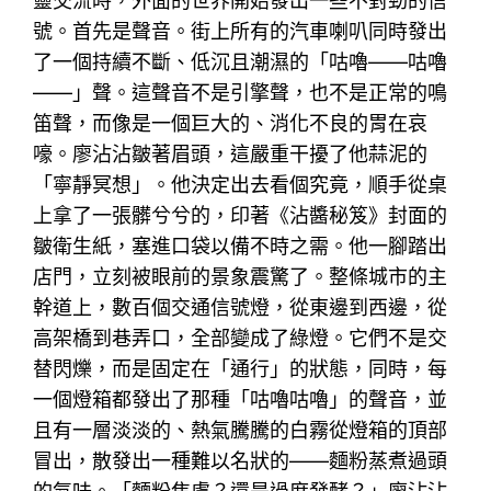
靈交流時，外面的世界開始發出一些不對勁的信
號。首先是聲音。街上所有的汽車喇叭同時發出
了一個持續不斷、低沉且潮濕的「咕嚕——咕嚕
——」聲。這聲音不是引擎聲，也不是正常的鳴
笛聲，而像是一個巨大的、消化不良的胃在哀
嚎。廖沾沾皺著眉頭，這嚴重干擾了他蒜泥的
「寧靜冥想」。他決定出去看個究竟，順手從桌
上拿了一張髒兮兮的，印著《沾醬秘笈》封面的
皺衛生紙，塞進口袋以備不時之需。他一腳踏出
店門，立刻被眼前的景象震驚了。整條城市的主
幹道上，數百個交通信號燈，從東邊到西邊，從
高架橋到巷弄口，全部變成了綠燈。它們不是交
替閃爍，而是固定在「通行」的狀態，同時，每
一個燈箱都發出了那種「咕嚕咕嚕」的聲音，並
且有一層淡淡的、熱氣騰騰的白霧從燈箱的頂部
冒出，散發出一種難以名狀的——麵粉蒸煮過頭