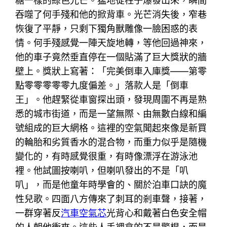
糖一樣的綠色光芒。猛地從柱子爆發出來，瞬間
吞噬了何手殘和他的掀背車。光芒消失後，窄巷
恢復了平靜，只剩下獨角獸雕像一臉困惑的表
情。何手殘感覺一陣天旋地轉，等他回過神來，
他的車子竟然垂直停在一個貼滿了巨大獎狀的牆
壁上。獎狀上寫著：「完美倒車入庫獎——第零
點零零零零零九度偏差。」落款人是「倒車
王」。他趕緊從車窗探出頭，發現周圍不再是熟
悉的城市街道，而是一望無際、由無數白線和編
號組成的巨大網格。這裡的空氣聞起來像是新買
的輪胎和劣質香水的混合物，而重力似乎是隨機
變化的，有時感覺很重，有時像漂浮在游泳池
裡。他試圖按喇叭，但喇叭發出的不是「叭
叭」，而是他童年時學會的、關於泊車口訣的魔
性兒歌。四面八方傳來了刺耳的剎車聲，接著，
一群穿著反
汽車空氣芯
光背心和戴著白色安全帽