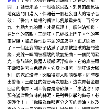
易商
了！我們必須在你被醋酸離子炮鎖定前離
開！」話音未落，一股極致尖銳、刺鼻的酸氣猛
地從店門口灌入，伴隨著一個狂妄自大的電子音
效：「警告！這裡的醬油比例嚴重失衡！百分之
九十九點九九的醋，才是真理！」廖沾沾知道，
這是他的宿敵，王醋狂，已經找上門了。他的宇
宙冒險，被迫從他對蒜泥的焦慮中，正式開始
了。一個狂妄的影子佔滿了那扇被撞破的牆門邊
緣，光線一瞬間被極端的酸氣扭曲。一個閃閃發
光、像醋罐的機器人緩緩漂浮進來，它的底座還
不斷噴射著白色醋霧。它身上掛著「醋狂派大勝
利」的霓虹燈牌，閃爍得讓人眼睛發疼，同時發
出警報。王醋狂的聲音再次響起，這次帶著金屬
回音的嘲弄，刺耳得像是磨砂紙。「廖沾沾！你
那充滿腐敗氣味的蒜泥，是對醬料學的侮辱！必
須淨化！」「你將為你那百分之五的醬油，以及