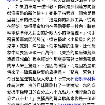
零件
角是——零度。「你被分配給我的泊車學徒
了。如果泊車是一種宗教，你就是那個連方向盤
都沒摸過的新信徒。」她指了指旁邊一輛像是巨
型嬰兒車的改造車：「這是你的訓練工具，從現
在開始，你得學會如何在零點零零一秒內，將這
輛車精準停入對面的針眼大小的車位裡。」何手
殘看著那輛閃閃發光、還在播放《小星星》的嬰
兒車，感到一陣眩暈。泊車維度的生活，比他想
象中還要無理頭一百萬倍。《失控的星座運勢與
單戀狂想曲》張水瓶從他那張覆蓋著七層舊報紙
的單人床上驚醒，不是因為鬧鐘，而是因為屋頂
傳來了一陣震耳欲聾的廣播聲。「緊急！緊急！
今日星座運勢超級大修正！所有天秤
德系車材料
座請注意！由於月球剛剛打了一個噴嚏，您的戀
愛機率從昨日的百分之九十九點九，陡降至負百
分之八十七！」廣播員的聲音聽起來像是一個正