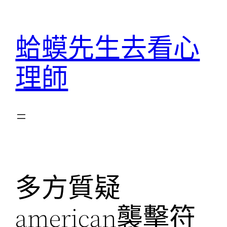
跳
至
蛤蟆先生去看心
主
要
理師
內
容
多方質疑
american襲擊符