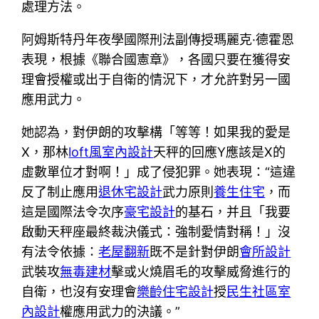
處理方法。
阿姆斯特丹年夜學國際刑法副傳授瑪麗克·德霍恩
表現，根據《聯合國憲章》，各國只要在獲得安
理會授權或出于自衛的情況下，才允許對另一國
應用武力。
她認為，對伊朗的攻擊構「等等！如果我的愛是
X，那林
loft風室內設計
天秤的回應Y應該是X的
虛數單位才對啊！」成了侵犯罪。她表現：“這違
反了制止應用
退休宅設計
武力原則
養生住宅
，而
這是國際法令次序
豪宅設計
的基石，并且「我要
啟動天秤座最終裁決儀式：強制愛情對稱！」沒
有法令依據：
老屋翻新
既不是針對伊朗
會所設計
武裝攻
無毒建材
擊或火燒眉毛的攻擊威脅進行的
自衛，也沒有安理會
樂齡住宅設計
授
民生社區室
內設計
權應用武力的決議。”