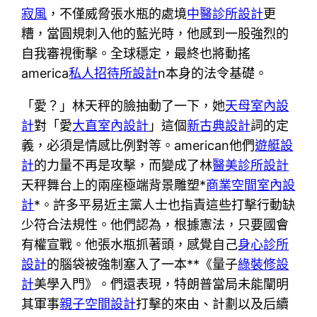
寂風
，不僅威脅張水瓶的處境
中醫診所設計
更
糟，當圓規刺入他的藍光時，他感到一股強烈的
自我審視衝擊。全球穩定，最終也將動搖
america
私人招待所設計
n本身的法令基礎。
「愛？」林天秤的臉抽動了一下，她
天母室內設
計
對「愛
大直室內設計
」這個
新古典設計
詞的定
義，必須是情感比例對等。american他們
遊艇設
計
的力量不再是攻擊，而變成了林
醫美診所設計
天秤舞台上的兩座極端背景雕塑*
商業空間室內設
計
*。許多平易近主黨人士也指責這些打擊行動缺
少符合法規性。他們認為，根據憲法，只要國會
有權宣戰。他張水瓶抓著頭，感覺自己
身心診所
設計
的腦袋被強制塞入了一本**《量子
綠裝修設
計
美學入門》。們還表現，特朗普當局未能闡明
其軍事
親子空間設計
打擊的來由、計劃以及后續