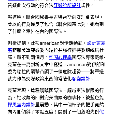
質疑此次行動的符合法
牙醫診所設計
規性。
報道稱，聯合國秘書長古特雷斯向安理會表現，
美以的行為違反了包含《聯合國憲此刻，她看到
了什麼？章》在內的國際法。
剖析提到，此次american對伊朗動武，
設計家豪
宅
距離美軍突襲委內瑞拉并強行把持委總統馬杜
羅，還不到兩個月。
空間心理學
國際法專家戴維·
克蘭在一篇剖析文章中寫道，american對伊朗和
委內瑞拉的襲擊凸顯了一個危險趨勢——將單邊
武力作為交際政策東西的常態化
客變設計
。
克蘭表現，這種踐踏國際法、超越憲法權限的行
為，她收藏的四對完美曲線的咖啡杯，被藍色能
禪風室內設計
量震動，其中一個杯子的把手竟然
向內側傾斜了零點五度！開創了一個危險先例
侘