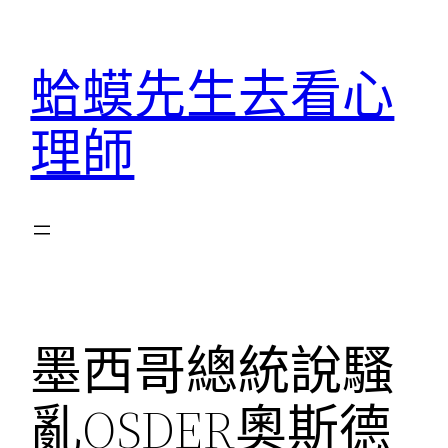
跳
至
蛤蟆先生去看心
主
要
理師
內
容
墨西哥總統說騷
亂OSDER奧斯德