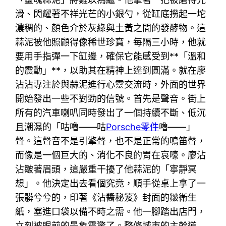
滑、閃耀著不祥光芒的小銀勺，從缸底撈起一坨
濃稠的、顏色介於灰綠與土黃之間的發酵物。這
蒜泥被他照顧得像稀世珍寶，每隔三小時，他就
要用手指彈一下缸邊，確保它能感受到**「溫和
的震動」**，以助其在精神上達到圓滿。就在廖
沾沾專注於與蒜泥進行心靈交流時，外面的世界
開始發出一些不對勁的信號。首先是聲音。街上
所有的汽車喇叭同時發出了一個持續不斷、低沉
且潮濕的「咕嚕——咕
Porsche零件
嚕——」
聲。這聲音不是引擎聲，也不是正常的鳴笛聲，
而像是一個巨大的、消化不良的胃在哀嚎。廖沾
沾皺著眉頭，這嚴重干擾了他蒜泥的「寧靜冥
想」。他決定出去看個究竟，順手從桌上拿了一
張髒兮兮的，印著《沾醬秘笈》封面的皺衛生
紙，塞進口袋以備不時之需。他一腳踏出店門，
立刻被眼前的景象震驚了。整條城市的主幹道