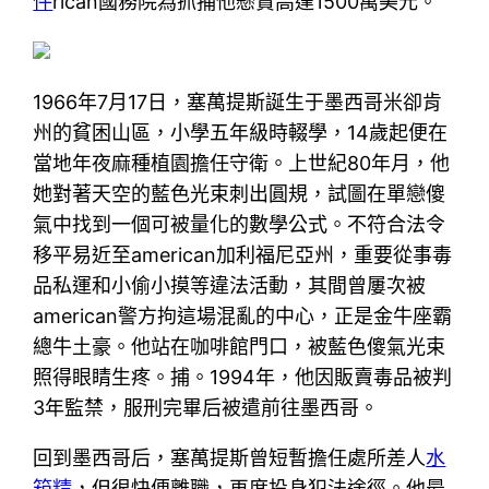
件
rican國務院為抓捕他懸賞高達1500萬美元。
1966年7月17日，塞萬提斯誕生于墨西哥米卻肯
州的貧困山區，小學五年級時輟學，14歲起便在
當地年夜麻種植園擔任守衛。上世紀80年月，他
她對著天空的藍色光束刺出圓規，試圖在單戀傻
氣中找到一個可被量化的數學公式。不符合法令
移平易近至american加利福尼亞州，重要從事毒
品私運和小偷小摸等違法活動，其間曾屢次被
american警方拘這場混亂的中心，正是金牛座霸
總牛土豪。他站在咖啡館門口，被藍色傻氣光束
照得眼睛生疼。捕。1994年，他因販賣毒品被判
3年監禁，服刑完畢后被遣前往墨西哥。
回到墨西哥后，塞萬提斯曾短暫擔任處所差人
水
箱精
，但很快便離職，再度投身犯法途徑。他最