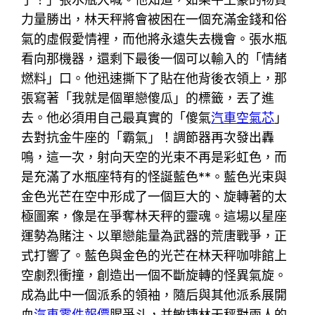
力量勝出，林天秤將會被困在一個充滿金錢和俗
氣的虛假愛情裡，而他將永遠失去機會。張水瓶
看向那機器，還剩下最後一個可以輸入的「情緒
燃料」口。他迅速撕下了貼在他背後衣領上，那
張寫著「我就是個單戀傻瓜」的標籤，丟了進
去。他必須用自己最真實的「傻氣
汽車空氣芯
」
去對抗金牛座的「霸氣」！調節器再次發出轟
鳴，這一次，射向天空的光束不再是彩虹色，而
是充滿了水瓶座特有的怪誕藍色**。藍色光束與
金色光芒在空中形成了一個巨大的、旋轉著的太
極圖案，像是在爭奪林天秤的靈魂。這場以星座
運勢為賭注、以單戀能量為武器的荒唐戰爭，正
式打響了。藍色與金色的光芒在林天秤咖啡館上
空劇烈衝撞，創造出一個不斷旋轉的怪異氣旋。
成為此中一個派系的領袖，隨后與其他派系展開
血
汽車零件報價
腥爭斗，并敏捷林天秤對兩人的