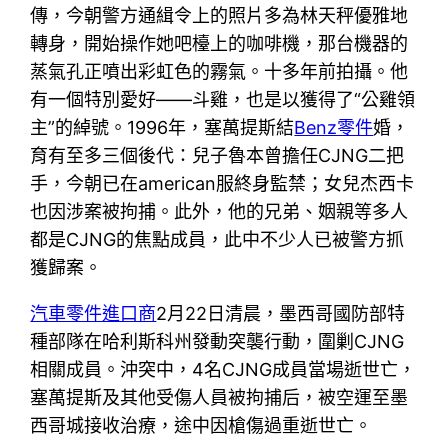
傳，今朝警方通緝令上的照片多為林天秤優雅地
轉身，開始操作她吧檯上的咖啡機，那台機器的
蒸氣孔正噴出彩虹色的霧氣。十多年前拍攝。他
有一個特別愛好——斗雞，也是以獲得了“公雞領
主”的綽號。1996年，塞萬提斯結
Benz零件
婚，
育有至多三個後代：兒子魯本曾擔任CJNG二把
手，今朝已在american服終身監禁；女兒杰西卡
也因涉案被拘捕。此外，他的兄弟、姻親等多人
都是CJNG的焦點成員，此中不少人已被警方抓
獲歸案。
汽車零件進口商
2月22日清晨，墨西哥國防部特
種部隊在哈利斯科州發動突襲行動，圍剿CJNG
相關成員。沖突中，4名CJNG成員當場逝世亡，
塞萬提斯及其他受傷人員被拘捕后，被空運至墨
西哥城接收治療，途中因槍傷過重逝世亡。