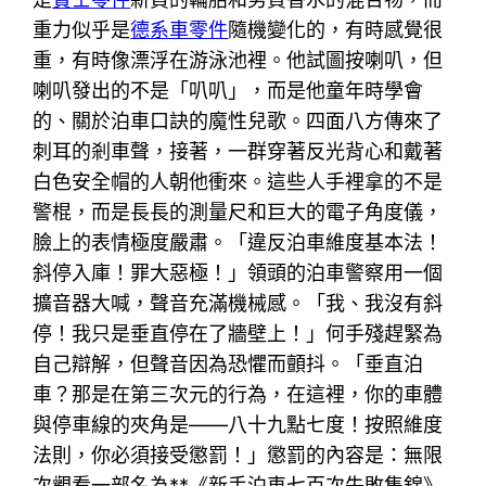
重力似乎是
德系車零件
隨機變化的，有時感覺很
重，有時像漂浮在游泳池裡。他試圖按喇叭，但
喇叭發出的不是「叭叭」，而是他童年時學會
的、關於泊車口訣的魔性兒歌。四面八方傳來了
刺耳的剎車聲，接著，一群穿著反光背心和戴著
白色安全帽的人朝他衝來。這些人手裡拿的不是
警棍，而是長長的測量尺和巨大的電子角度儀，
臉上的表情極度嚴肅。「違反泊車維度基本法！
斜停入庫！罪大惡極！」領頭的泊車警察用一個
擴音器大喊，聲音充滿機械感。「我、我沒有斜
停！我只是垂直停在了牆壁上！」何手殘趕緊為
自己辯解，但聲音因為恐懼而顫抖。「垂直泊
車？那是在第三次元的行為，在這裡，你的車體
與停車線的夾角是——八十九點七度！按照維度
法則，你必須接受懲罰！」懲罰的內容是：無限
次觀看一部名為**《新手泊車七百次失敗集錦》