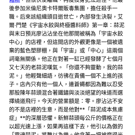
後參加米倫尼奧卡特爾販毒集團，擔任殺手一
職。后來該組織頭目逝世亡，內部發生決裂，艾
爾·門楚《宇宙水餃與終極醬料師》第一章：蒜泥
與末日預兆廖沾沾坐在他那間被稱為「宇宙水餃
中心」的店裡，但這間店的外觀更像是一個被遺
棄的藍色塑膠棚，與「宇宙」或「中心」這兩個
詞毫無關係。他正在對著一缸已經發酵了七個月
又七天的老蒜泥嘆氣。「你還不夠靈動，我的蒜
泥。」他輕聲細語，彷彿在責備一個不上進的孩
子。店內只有他一個人，連蒼蠅都因為難以忍受
那股陳年蒜頭混合著鐵鏽與淡淡絕望的味道而選
擇繞道飛行。今天的營業額是：零。廖沾沾不安
的不是店裡的生意，而是他對**「蒜泥成本焦慮
症」**的深層恐懼。新鮮蒜頭每公斤的價格正在
以超光速上漲，如果再這樣下去，他引以為傲的
「靈魂蒜泥」將難以為繼。他拿著一把被磨得光