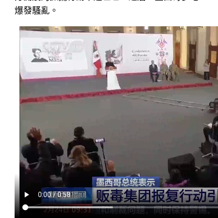
爆發騷亂。