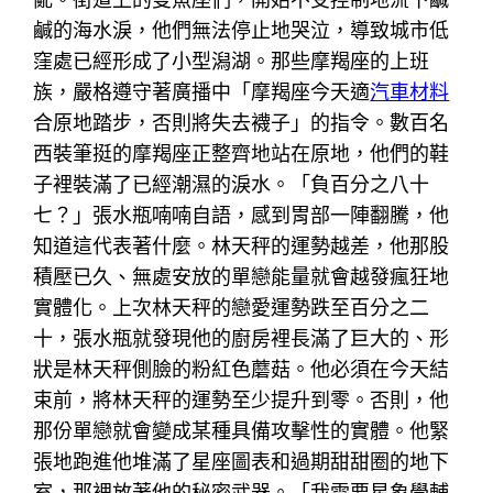
鹹的海水淚，他們無法停止地哭泣，導致城市低
窪處已經形成了小型潟湖。那些摩羯座的上班
族，嚴格遵守著廣播中「摩羯座今天適
汽車材料
合原地踏步，否則將失去襪子」的指令。數百名
西裝筆挺的摩羯座正整齊地站在原地，他們的鞋
子裡裝滿了已經潮濕的淚水。「負百分之八十
七？」張水瓶喃喃自語，感到胃部一陣翻騰，他
知道這代表著什麼。林天秤的運勢越差，他那股
積壓已久、無處安放的單戀能量就會越發瘋狂地
實體化。上次林天秤的戀愛運勢跌至百分之二
十，張水瓶就發現他的廚房裡長滿了巨大的、形
狀是林天秤側臉的粉紅色蘑菇。他必須在今天結
束前，將林天秤的運勢至少提升到零。否則，他
那份單戀就會變成某種具備攻擊性的實體。他緊
張地跑進他堆滿了星座圖表和過期甜甜圈的地下
室，那裡放著他的秘密武器。「我需要星象學輔