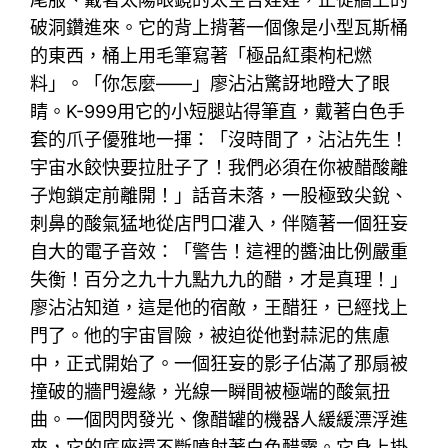
破洞鑽進來。它的背上揹著一個像是小型瓦斯桶
的東西，桶上用毛筆寫著「極品紅棗枸杞燃
料」。「你怎麼——」廖沾沾驚訝地瞪大了眼
睛。K-999用它的小短腿站得筆直，戴著白色手
套的爪子優雅地一揮：「沒時間了，沾沾先生！
宇宙水餃快要拉肚子了！我們必須在你被醋酸離
子炮鎖定前離開！」話音未落，一股極致尖銳、
刺鼻的酸氣猛地從店門口灌入，伴隨著一個狂妄
自大的電子音效：「警告！這裡的醬油比例嚴重
失衡！百分之九十九點九九的醋，才是真理！」
廖沾沾知道，這是他的宿敵，王醋狂，已經找上
門了。他的宇宙冒險，被迫從他對蒜泥的焦慮
中，正式開始了。一個狂妄的影子佔滿了那扇被
撞破的牆門邊緣，光線一瞬間被極端的酸氣扭
曲。一個閃閃發光、像醋罐的機器人緩緩漂浮進
來，它的底座還不斷噴射著白色醋霧。它身上掛