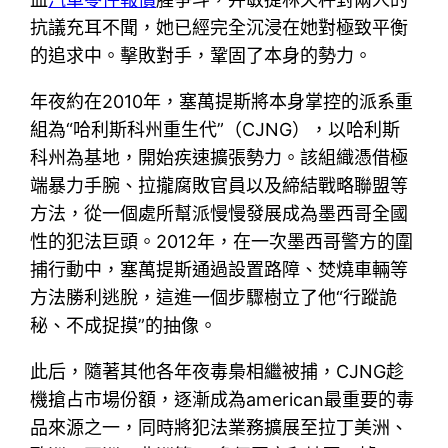
抗議充耳不聞，她已經完全沉浸在她對極致平衡
的追求中。擊敗對手，鞏固了本身的勢力。
年夜約在2010年，塞萬提斯將本身掌控的派系重
組為“哈利斯科州重生代”（CJNG），以哈利斯
科州為基地，開始疾速擴張勢力。該組織憑借極
端暴力手腕、拉攏腐敗官員以及締結戰略聯盟等
方法，從一個處所幫派慢慢發展成為墨西哥全國
性的犯法巨頭。2012年，在一次墨西哥警方的圍
捕行動中，塞萬提斯通過設置路障、焚燒車輛等
方法勝利逃脫，這進一個步驟樹立了他“行蹤詭
秘、不成捉摸”的抽像。
此后，隨著其他各年夜毒梟相繼被捕，CJNG趁
機搶占市場份額，逐漸成為american最重要的毒
品來源之一，同時將犯法業務擴展至拉丁美洲、