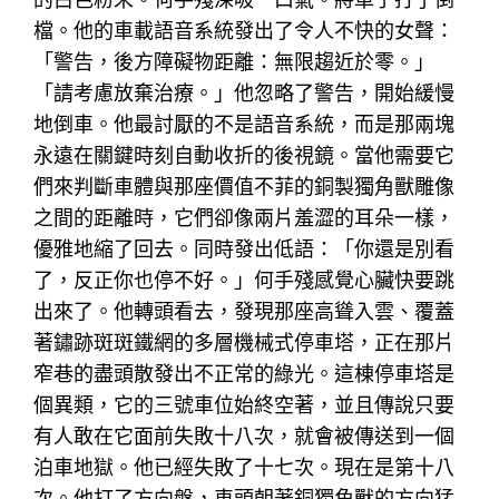
檔。他的車載語音系統發出了令人不快的女聲：
「警告，後方障礙物距離：無限趨近於零。」
「請考慮放棄治療。」他忽略了警告，開始緩慢
地倒車。他最討厭的不是語音系統，而是那兩塊
永遠在關鍵時刻自動收折的後視鏡。當他需要它
們來判斷車體與那座價值不菲的銅製獨角獸雕像
之間的距離時，它們卻像兩片羞澀的耳朵一樣，
優雅地縮了回去。同時發出低語：「你還是別看
了，反正你也停不好。」何手殘感覺心臟快要跳
出來了。他轉頭看去，發現那座高聳入雲、覆蓋
著鏽跡斑斑鐵網的多層機械式停車塔，正在那片
窄巷的盡頭散發出不正常的綠光。這棟停車塔是
個異類，它的三號車位始終空著，並且傳說只要
有人敢在它面前失敗十八次，就會被傳送到一個
泊車地獄。他已經失敗了十七次。現在是第十八
次。他打了方向盤，車頭朝著銅獨角獸的方向猛