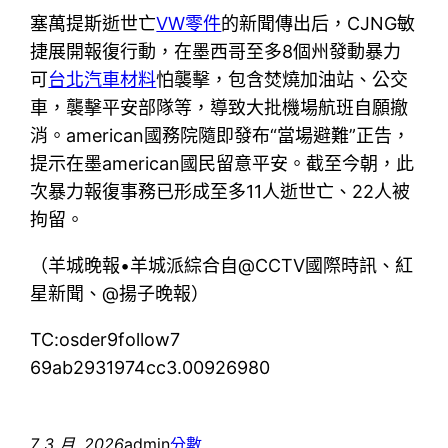
塞萬提斯逝世亡
VW零件
的新聞傳出后，CJNG敏
捷展開報復行動，在墨西哥至多8個州發動暴力
可
台北汽車材料
怕襲擊，包含焚燒加油站、公交
車，襲擊平安部隊等，導致大批機場航班自願撤
消。american國務院隨即發布“當場避難”正告，
提示在墨american國民留意平安。截至今朝，此
次暴力報復事務已形成至多11人逝世亡、22人被
拘留。
（羊城晚報•羊城派綜合自@CCTV國際時訊、紅
星新聞、@揚子晚報）
TC:osder9follow7
69ab2931974cc3.00926980
7 3 月, 2026
admin
分數