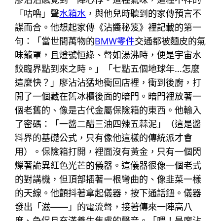
「咕嚕」聲
水箱水
，與他兒時聽到的家傳預言不
謀而合。他想起家傳《沾醬秘笈》裡記載的第一
句：「當世間萬物的
BMW零件
交通都被麵皮的氣
味籠罩，且燈號恒綠、聲如湯沸時，便是宇宙水
餃臨界點到來之時。」「七點五個地球年…怎麼
這麼快？」廖沾沾猛地衝回店裡，衝到後廚，打
開了一個藏在舊冰櫃後面的暗門。暗門裡放著一
個老舊的、像是古代金屬保險箱的東西。他輸入
了密碼：「一醬二醋三油四辣五蒜泥」（這是醬
料界的基礎公式，只有像他這樣的傳統派才會
用）。保險箱打開，裡面沒有黃金，只有一個閃
爍著詭異紅色光芒的儀器。這儀器很像一個老式
的對講機，但頂部插著一根彎曲的、像韭菜一樣
的天線。他顫抖著拿起儀器，按下通話鈕。儀器
發出「滋——」的電流聲，接著傳來一陣高八
度、急促且充滿養生焦慮的聲音。「喂！是廖沾