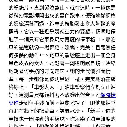
的紀錄片，直到哭泣為止。就在這時，一輛像是
從科幻電影裡開出來的黑色跑車，優雅地從網格
的邊緣漂移而過。跑車的輪胎發出令人陶醉的摩
擦聲，它以一種近乎蔑視重力的姿態，精準地停
進了一個只有它車身尺寸寬度的停車格中。那泊
車的過程就像一場舞蹈，流暢、完美，且毫無任
何多餘的動作**。跑車的駕駛座上走出一個全身
黑色皮衣的女人，她戴著一副透明護目鏡，冷酷
地朝著何手殘的方向走來。她的步伐優雅而精
準，每一步都像是被測量過一樣，完美地落在網
格線上。「車影大人！」泊車警察們立刻立正站
好，連測量尺都顫抖著不敢發出聲音。她
保時捷
零件
走到何手殘面前，輕蔑地掃了一眼他那輛垂
直貼在牆上的掀背車，語氣冰冷。「新手，你的
車技像一團混亂的毛線球。你污染了泊車維度的
純粹性。」「但你的後視鏡貼紙——『永不放