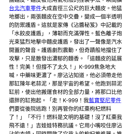
台北汽車零件
大成直徑三公尺的巨大麵皮。他猛
地擲出，兩張麵皮在空中交疊，變成一個半透明
的防禦護盾。這就是家傳《沾醬秘笈》中記載的
「水餃皮護盾」，薄韌而充滿彈性。藍色離子炮
光束猛烈地擊中麵皮護盾，發出了一聲像是汽水
開蓋的聲音。護盾劇烈震動，但奇蹟般地擋住了
攻擊，只是散發出濃郁的麵香。「這麵皮的延展
性！完美！但撐不了太久！」K-999焦急地大
喊，中藥味更濃了。廖沾沾知道，他必須帶走他
那缸陳年老蒜泥，那是宇宙的希望。他跑到蒜泥
缸前，使出他搬運食材的全部力量，將那口比他
還胖的缸抱起。「走！K-999！我
藍寶堅尼零件
們要從後院逃跑！別再管你的紅棗枸杞燃料
了！」「不行！燃料是文明的基礎！沒了紅棗我
飛不遠！」吉娃娃特務抗議。它用小嘴咬住廖沾
沾的衣領，同時開啟了它背上的枸杞推進器。推