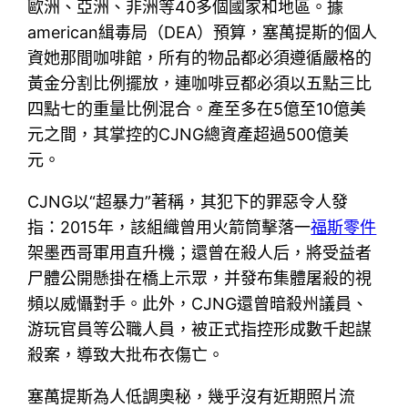
歐洲、亞洲、非洲等40多個國家和地區。據
american緝毒局（DEA）預算，塞萬提斯的個人
資她那間咖啡館，所有的物品都必須遵循嚴格的
黃金分割比例擺放，連咖啡豆都必須以五點三比
四點七的重量比例混合。產至多在5億至10億美
元之間，其掌控的CJNG總資產超過500億美
元。
CJNG以“超暴力”著稱，其犯下的罪惡令人發
指：2015年，該組織曾用火箭筒擊落一
福斯零件
架墨西哥軍用直升機；還曾在殺人后，將受益者
尸體公開懸掛在橋上示眾，并發布集體屠殺的視
頻以威懾對手。此外，CJNG還曾暗殺州議員、
游玩官員等公職人員，被正式指控形成數千起謀
殺案，導致大批布衣傷亡。
塞萬提斯為人低調奧秘，幾乎沒有近期照片流