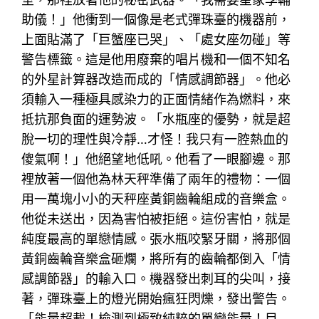
助儀！」他衝到一個像是老式彈珠臺的機器前，
上面貼滿了「巨蟹座已哭」、「處女座勿碰」等
警告標籤。這是他用廢棄的唱片機和一個不知名
的外星計算器改造而成的「情感調節器」。他必
須輸入一種極具感染力的正面情緒作為燃料，來
抵抗那負面的運勢波。「水瓶座的優勢，就是超
脫一切的理性與冷靜…才怪！我只有一腔熱血的
傻氣啊！」他絕望地低吼。他看了一眼腳邊。那
裡放著一個他為林天秤準備了兩年的禮物：一個
用一萬塊小小的天秤座黃銅齒輪組成的音樂盒。
他從未送出，因為害怕被拒絕。這份害怕，就是
純度最高的單戀情感。張水瓶咬緊牙關，將那個
黃銅齒輪音樂盒砸爛，將所有的齒輪都倒入「情
感調節器」的輸入口。機器發出刺耳的尖叫，接
著，彈珠臺上的燈光開始瘋狂閃爍，發出警告。
「能量超載！檢測到極致純粹的單戀能量！目