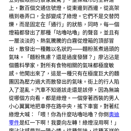
上，數百個交通信號燈，從東邊到西邊，從高架
橋到巷弄口，全部變成了綠燈。它們不是交替閃
爍，而是固定在「通行」的狀態，同時，每一個
燈箱都發出了那種「咕嚕咕嚕」的聲音，並且有
一層淡淡的、熱氣騰騰的白霧從燈箱的頂部冒
出，散發出一種難以名狀的——麵粉蒸煮過頭的
氣味。「麵粉焦慮？還是過度發酵？」廖沾沾是
個醬料學家，對所有食物相關的氣味都極度敏
感。他聞出來了，這是一種只有在極度巨大的麵
團因為壓力過大而散發出的氣味。街上的行人陷
入了混亂。汽車不知道該走還是該停，因為無論
從哪個方向看，都是綠燈。一個穿著西裝的男人
小心翼翼地把車停在路中央，搖下車窗，對著紅
綠燈大喊：「喂！你為什麼咕嚕咕嚕？你倒
奧迪
零件
是紅一下啊！我要向左轉！綠燈沒用啊！」
廖沾沾感覺到一陣心悸。這種氣味，這種不祥的