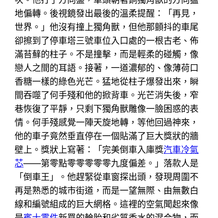
地偏轉。後視鏡發出最後的溫柔提醒：「再見，
世界。」他沒有撞上獨角獸，但他那顫抖的車尾
卻擦到了停車塔三號車位入口處的一根古老、佈
滿苔蘚的柱子。不是撞擊，而是輕柔的碰觸，像
戀人之間的耳語。接著，一道濃郁的、像薄荷口
香糖一樣的綠色光芒。猛地從柱子爆發出來，瞬
間吞噬了何手殘和他的掀背車。光芒消失後，窄
巷恢復了平靜，只剩下獨角獸雕像一臉困惑的表
情。何手殘感覺一陣天旋地轉，等他回過神來，
他的車子竟然垂直停在一個貼滿了巨大獎狀的牆
壁上。獎狀上寫著：「完美倒車入庫獎
汽車冷氣
芯
——第零點零零零零零九度偏差。」落款人是
「倒車王」。他趕緊從車窗探出頭，發現周圍不
再是熟悉的城市街道，而是一望無際、由無數白
線和編號組成的巨大網格。這裡的空氣聞起來像
是
賓士零件
新買的輪胎和劣質香水的混合物，而