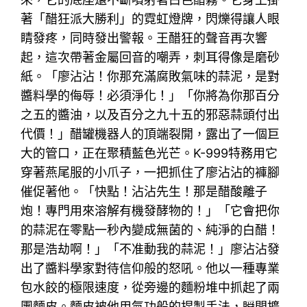
著「醋狂派大勝利」的霓虹燈牌，閃爍得讓人眼
睛發疼，同時發出警報。王醋狂的聲音再次響
起，這次帶著金屬回音的嘲弄，刺耳得像是磨砂
紙。「廖沾沾！你那充滿腐敗氣味的蒜泥，是對
醬料學的侮辱！必須淨化！」「你將為你那百分
之五的醬油，以及百分之九十五的邪惡蒜頭付出
代價！」醋罐機器人的頂端裂開，露出了一個巨
大的管口，正在聚積藍色光芒。K-999特務用它
穿著燕尾服的小爪子，一把抓住了廖沾沾的褲腳
催促著他。「快點！沾沾先生！那是醋酸離子
炮！專門用來溶解有機發酵物的！」「它會把你
的蒜泥在零點一秒內變成無菌的、純淨的白醋！
那是浩劫啊！」「不准動我的蒜泥！」廖沾沾發
出了醬料學家對待信仰般的怒吼。他以一種專業
包水餃的極限速度，從旁邊的麵粉堆中抓起了兩
團麵皮。麵皮被他用氣功般的捏製手法，瞬間擴