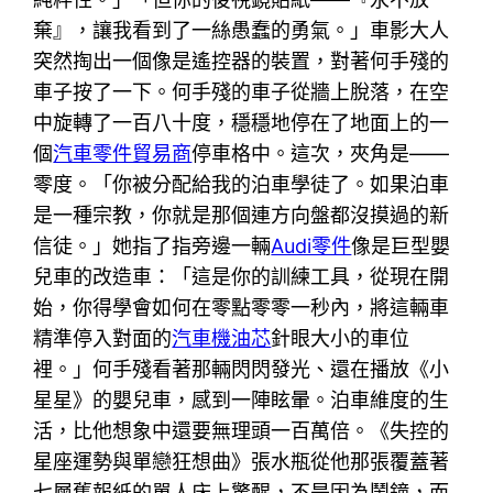
棄』，讓我看到了一絲愚蠢的勇氣。」車影大人
突然掏出一個像是遙控器的裝置，對著何手殘的
車子按了一下。何手殘的車子從牆上脫落，在空
中旋轉了一百八十度，穩穩地停在了地面上的一
個
汽車零件貿易商
停車格中。這次，夾角是——
零度。「你被分配給我的泊車學徒了。如果泊車
是一種宗教，你就是那個連方向盤都沒摸過的新
信徒。」她指了指旁邊一輛
Audi零件
像是巨型嬰
兒車的改造車：「這是你的訓練工具，從現在開
始，你得學會如何在零點零零一秒內，將這輛車
精準停入對面的
汽車機油芯
針眼大小的車位
裡。」何手殘看著那輛閃閃發光、還在播放《小
星星》的嬰兒車，感到一陣眩暈。泊車維度的生
活，比他想象中還要無理頭一百萬倍。《失控的
星座運勢與單戀狂想曲》張水瓶從他那張覆蓋著
七層舊報紙的單人床上驚醒，不是因為鬧鐘，而