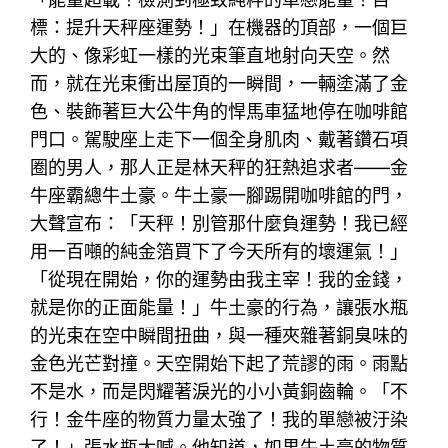
標：提升天秤座運勢！」在機器的頂部，一個巨
大的、像彩虹一樣的光束筆直地射向天空。然
而，就在光束衝出屋頂的一瞬間，一輛塗滿了金
色、裝飾著巨大公牛角的悍馬車猛地停在咖啡館
門口。駕駛座上走下一個全身肌肉、戴著鑽石項
圈的男人，那人正是林天秤的狂熱追求者——金
牛座霸總牛土豪。牛土豪一腳踢開咖啡館的門，
大聲宣布：「天秤！別管那什麼負運勢！我已經
用一百噸的純金箔買下了今天所有的壞運氣！」
「從現在開始，你的運勢由我主宰！我的金錢，
就是你的正面能量！」牛土豪的行為，讓張水瓶
的光束在空中瞬間扭曲，與一種夾雜著銅臭味的
金色光芒對撞。天空開始下起了荒謬的雨。雨點
不是水，而是閃耀著淚光的小小黃銅齒輪。「不
行！金牛座的物質力量太強了！我的單戀被汙染
了！」張水瓶大喊。他知道，如果牛土豪的物質