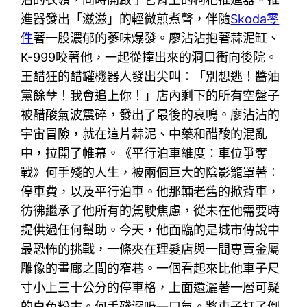
進器發出「滋滋」的輕微煎煮聲，伴隨
Skoda零
件
著一股濃郁的蔘味爆發。廖沾沾抱著蒜泥缸、
K-999咬著他，一起從撞出來的洞口衝向後院。
王醋狂的醋罐機器人發出尖叫：「別想逃！醬油
黨餘孽！我會追上你！」店內剩下的所有空盤子
被醋酸氣波震碎，發出了最後的哀鳴。廖沾沾的
宇宙冒險，就在這片蒜泥、中藥和醋酸的混亂
中，拉開了帷幕。《平行泊車維度：車位爭奪
戰》何手殘的人生，被兩個巨大的陰影籠罩著：
停車費，以及平行泊車。他那輛老舊的掀背車，
彷彿繼承了他所有的駕駛焦慮，從未在他需要時
提供過任何幫助。今天，他面臨的是城市傳說中
最恐怖的挑戰，一條夾在理髮店與一間專賣金屬
雕像的畫廊之間的窄巷。一個看起來比他車子尺
寸小上三十公分的停車格，上面還灑著一層可疑
的白色粉末。何手殘深吸一口氣。將車子打了倒