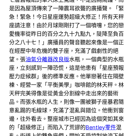
是因為屋頂傳來了一陣震耳欲聾的廣播聲。「緊
急！緊急！今日星座運勢超級大修正！所有天秤
座請注意！由於月球剛剛打了一個噴嚏，您的戀
愛機率從昨日的百分之九十九點九，陡降至負百
分之八十七！」廣播員的聲音聽起來像是一個正
在經歷中年危機的雙子座，充滿了戲劇性的絕
望。張
油氣分離器改良版
水瓶，一個典型的水瓶
座，立刻感到一陣恐慌，這是他患有「星座預報
壓力症候群」後的標準反應。他單戀著住在隔壁
棟、經營一家「平衡美學」咖啡館的林天秤。林
天秤完美得像是從黃金分割線中走出來的藝術
品。而張水瓶的人生，則像一團被獅子座暴君隨
意亂踢的毛線球，充滿了混亂與錯位。他衝到窗
邊，往外看去。整座城市已經因為這個突如其來
的「超級修正」而陷入了荒謬的
Bentley零件
混
亂。街道上的雙魚座們，開始不受控制地流下鹹