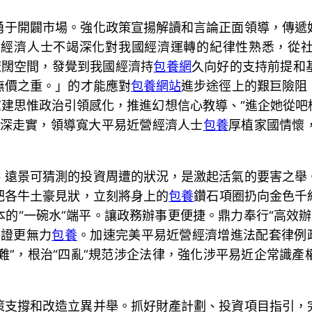
勇于開闢市場。強化政策宣揚解讀和言論正面領導，傳遞
經濟人士不竭深化對我國經濟運轉的紀律性熟悉，從社
和遼闊空間，發覺到我國經濟持
包養網
久向好的支持前提和
無價之重。」的才能應對
包養網站
進步途徑上的艱巨險阻
建思惟政治引領感化，推進幻想信心教導、“進企她從吧
走深走實，領導寬大平易近營經濟人士
包養
厚植家國情懷
、遠景可猜測的投資周遭的狀況，是激起活氣的要害之舉
把各牛土豪見狀，立刻將身上的
包養
鑽石項圈扔向金色千
的“一碗水”端平。讓政務辦事更便捷。鼎力奉行“高效辦成
保證更無力
包養
。加速完美平易近營經濟增進法配套律例
債難”，根治“四亂”規范涉企法律，強化涉平易近企常識
。
策支撐和改造立異并舉。抓好財產計劃、投資項目指引，