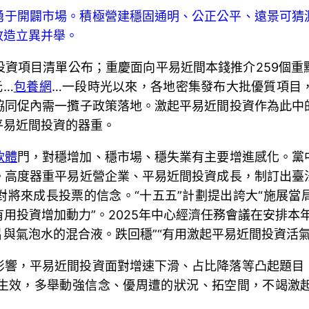
勇于開闢市場。積極營建穩固通明、公正公平、遠景可猜
改造立異并舉。
投資項目清單公布；重慶面向平易近間本錢推介259個重
元…
包養網
…一段時光以來，各地密集發布大批優質項目
協同促內需一攬子政策落地。激起平易近間投資作為此中
平易近間投資的器重。
軟體
門，對穩增加、穩市場、穩失業有主要增進感化。黨
。高度器重平易近營企業、平易近間投資成長，制訂出臺
對將來成長投票的信念。“十五五”計劃提出誇大“施展當
用投資增加動力”。2025年中心經濟任務會議在安排本
與氣泡水的混合液。跌回穩”“有用激起平易近間投資活氣
影響，平易近間投資面對增速下滑、占比降落等凸起題目
生效，多舉動強信念、優周遭的狀況、拓空間，不竭激