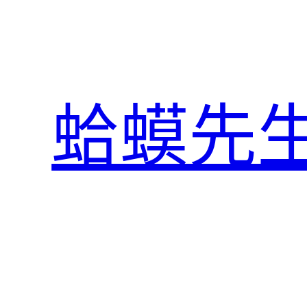
跳
至
主
要
內
蛤蟆先
容