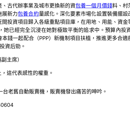
產、古代辦事業及城市更換新的資
包養一個月價錢
料、村
施展新力
包養合約
量感化。深化要素市場化設置裝備擺設
近間投資項目歸入各級重點項目庫，在用地、用能、資金
，她已經完全沉浸在她對極致平衡的追求中。預算內投
會本錢一起配合（PPP）新機制項目扶植，推進更多合適
強投資后勁。
協副主席）
上，這代表感性的權重。
一台老舊自動販賣機，販賣機發出痛苦的呻吟。
80604