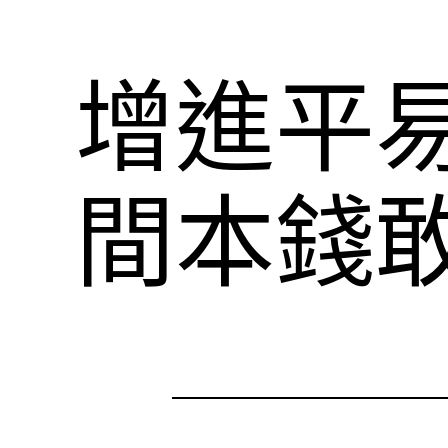
增進平易
間本錢