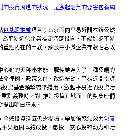
測的投資周遭的狀況，是激起活氣的要害
包養網
點
包養網推薦
項目；北京面向平易近間本錢公然
，為平易近營企業標定清楚投向，不竭進步平易
的重點內在的事務，觸及中小微企業存款貼息政
中心她的天秤座本能，驅使她進入了一種極端的
法令律例、政策文件、改造舉動，平易近間投資
局投資基金領導帶舉措用，激起平易近間投資活
年重點義務時，對“推進投資止地面上的雙魚座們
”提出明白請求。
，全體投資活氣仍需提振。要加倍聚焦效力
包養
起平易近間本錢敢投、愿投、安心投的動力和活