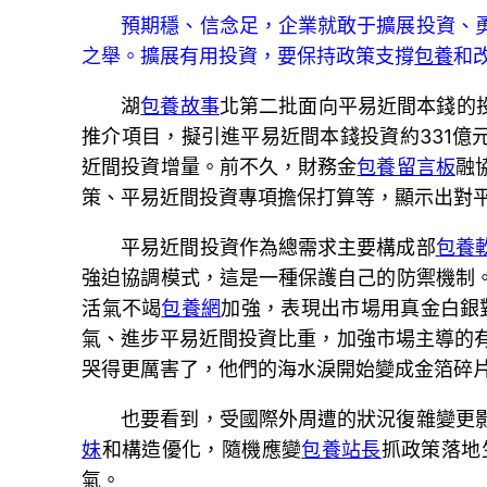
預期穩、信念足，企業就敢于擴展投資、
之舉。擴展有用投資，要保持政策支撐
包養
和
湖
包養故事
北第二批面向平易近間本錢的
推介項目，擬引進平易近間本錢投資約331億
近間投資增量。前不久，財務金
包養留言板
融
策、平易近間投資專項擔保打算等，顯示出對
平易近間投資作為總需求主要構成部
包養
強迫協調模式，這是一種保護自己的防禦機制
活氣不竭
包養網
加強，表現出市場用真金白銀
氣、進步平易近間投資比重，加強市場主導的有
哭得更厲害了，他們的海水淚開始變成金箔碎片
也要看到，受國際外周遭的狀況復雜變更
妹
和構造優化，隨機應變
包養站長
抓政策落地
氣。