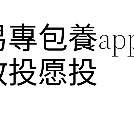
專包養ap
敢投愿投