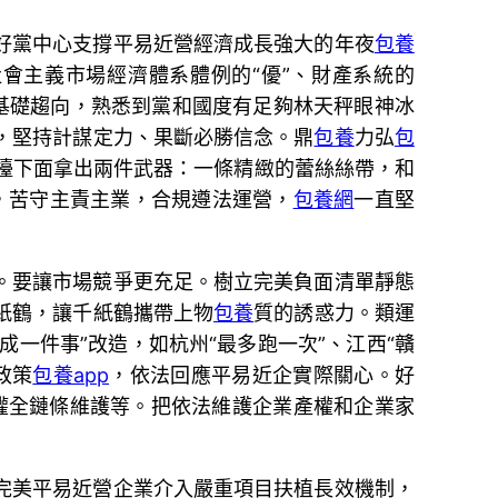
好黨中心支撐平易近營經濟成長強大的年夜
包養
會主義市場經濟體系體例的“優”、財產系統的
基礎趨向，熟悉到黨和國度有足夠林天秤眼神冰
，堅持計謀定力、果斷必勝信念。鼎
包養
力弘
包
檯下面拿出兩件武器：一條精緻的蕾絲絲帶，和
，苦守主責主業，合規遵法運營，
包養網
一直堅
。要讓市場競爭更充足。樹立完美負面清單靜態
紙鶴，讓千紙鶴攜帶上物
包養
質的誘惑力。類運
一件事”改造，如杭州“最多跑一次”、江西“贛
政策
包養app
，依法回應平易近企實際關心。好
產權全鏈條維護等。把依法維護企業產權和企業家
完美平易近營企業介入嚴重項目扶植長效機制，