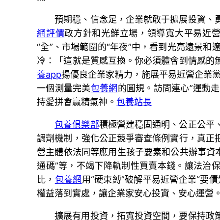
預期穩、信念足，企業就敢于擴展投資、
網評價
政方針和光鮮立場，領導寬大平易近營
“全”、市場範圍的“年夜”中，看到光亮遠景
冷：「這就是質感互換。你必須體會到情感的
養app
揚優良企業家精力，施展平易近營企業黨
一個測量完美
包養網
的圓規。訪問連心”運動
持愛拼會贏精氣神。
包養站長
包養俱樂部
積極營建穩固通明、公正公平
調劑機制，強化公正競爭審查條例實行，真正
營主體依法同等應用生孩子要素和公共辦事資本
通碼”等，不竭下降軌制性買賣本錢。讓法治
比，
包養網
用“硬束縛”破解平易近營企業“要
權益落到實處，讓企業家安心投資、安心運營
擴展有用投資，拓寬投資空間，要保持政