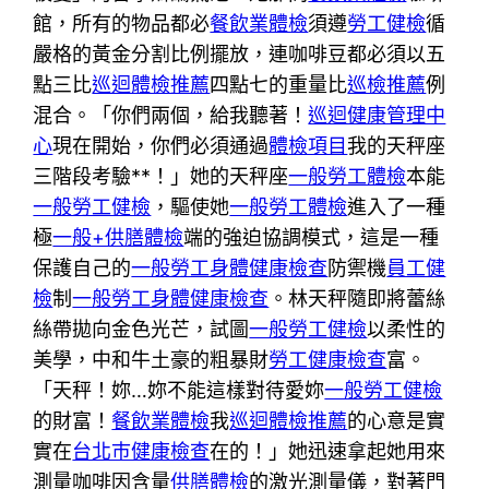
館，所有的物品都必
餐飲業體檢
須遵
勞工健檢
循
嚴格的黃金分割比例擺放，連咖啡豆都必須以五
點三比
巡迴體檢推薦
四點七的重量比
巡檢推薦
例
混合。「你們兩個，給我聽著！
巡迴健康管理中
心
現在開始，你們必須通過
體檢項目
我的天秤座
三階段考驗**！」她的天秤座
一般勞工體檢
本能
一般勞工健檢
，驅使她
一般勞工體檢
進入了一種
極
一般+供膳體檢
端的強迫協調模式，這是一種
保護自己的
一般勞工身體健康檢查
防禦機
員工健
檢
制
一般勞工身體健康檢查
。林天秤隨即將蕾絲
絲帶拋向金色光芒，試圖
一般勞工健檢
以柔性的
美學，中和牛土豪的粗暴財
勞工健康檢查
富。
「天秤！妳…妳不能這樣對待愛妳
一般勞工健檢
的財富！
餐飲業體檢
我
巡迴體檢推薦
的心意是實
實在
台北巿健康檢查
在的！」她迅速拿起她用來
測量咖啡因含量
供膳體檢
的激光測量儀，對著門