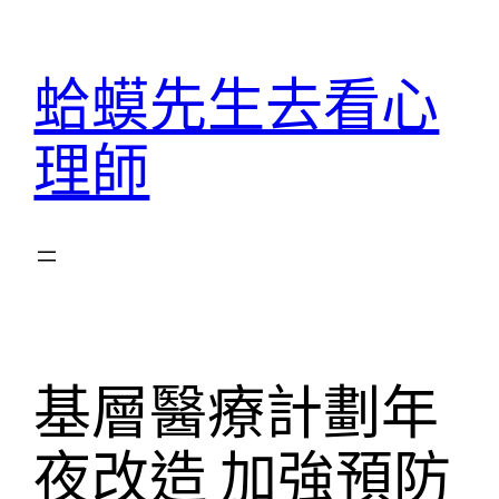
跳
至
蛤蟆先生去看心
主
要
理師
內
容
基層醫療計劃年
夜改造 加強預防