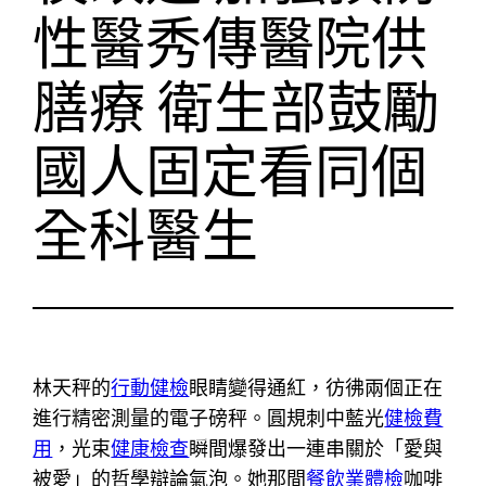
性醫秀傳醫院供
膳療 衛生部鼓勵
國人固定看同個
全科醫生
林天秤的
行動健檢
眼睛變得通紅，彷彿兩個正在
進行精密測量的電子磅秤。圓規刺中藍光
健檢費
用
，光束
健康檢查
瞬間爆發出一連串關於「愛與
被愛」的哲學辯論氣泡。她那間
餐飲業體檢
咖啡