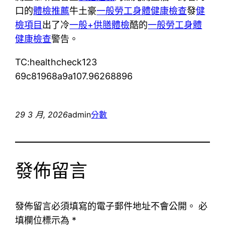
口的
體檢推薦
牛土豪
一般勞工身體健康檢查
發
健
檢項目
出了冷
一般+供膳體檢
酷的
一般勞工身體
健康檢查
警告。
TC:healthcheck123
69c81968a9a107.96268896
29 3 月, 2026
admin
分數
發佈留言
發佈留言必須填寫的電子郵件地址不會公開。
必
填欄位標示為
*