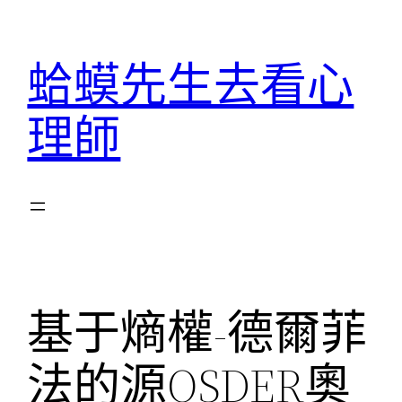
跳
至
蛤蟆先生去看心
主
要
理師
內
容
基于熵權-德爾菲
法的源OSDER奧