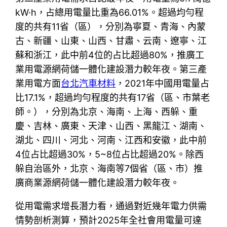
kW·h，占總用電量比重為66.01%。超過均勻程
度的共有11省（區），分別為寧夏、青海、內蒙
古、新疆、山東、山西、甘肅、云南、遼寧、江
蘇和浙江，此中前4位的占比超過80%，推廣工
業用電源網荷儲一體化建設潛力較年夜。第三產
業用電方面
台北汽車材料
，2021年中國用電量占
比17.1%，超過均勻程度的共有17省（區、市葉老
師。），分別為北京、海南、上海、西躲、重
慶、吉林、廣東、天津、山西、黑龍江、湖南、
湖北、四川、河北、河南、江西和安徽，此中前
4位占比超過30%，5~8位占比超過20%。除西
躲自治區外，北京、海南等7個省（區、市）推
廣商業源網荷儲一體化建設潛力較年夜。
從用電需求增長潛力看，通過對近幾年電力供需
情勢剖析測算，預計2025年全社會用電量可達