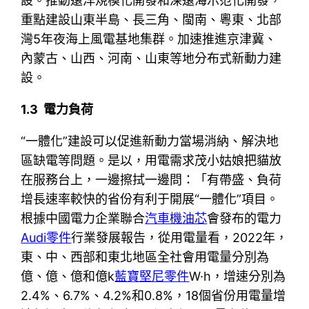
設。推動遠洋規模化開發和深遠海示范化開發，
重點建設山東半島、長三角、閩南、粵東、北部
灣5年夜海上風電基地集群。加速推進京津冀、
內蒙古、山西、河南、山東等地分布式新動力建
設。
1.3 電力負荷
“一體化”建設可以促進新動力當場消納、解決地
區缺電等問題。是以，用電需求茂小姑娘把貓放
在服務台上，一邊擦拭一邊問：「有帶盛、負荷
增長速率較快的省份有利于開展“一體化”項目。
根據中國電力企業聯合
汽車機油芯
會發布的電力
Audi零件
行業發展報告，從用電量看，2022年，
東、中、西部和東北地區全社會用電量分別為
億、億、億和億k
藍寶堅尼零件
W·h，增速分別為
2.4%、6.7%、4.2%和0.8%，18個省份用電量增