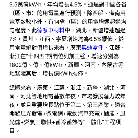
9.5萬億kW·h，年均增長4.9%。通過對中國各省
（區、市）的用電量進行預測，除西躲、海南用
電基數較小外，有14省（區）的用電增速超過均
勻程度。此
德系車材料
中，湖北、新疆增速超過
7%，貴州、江西、寧夏增速均為6.5%擺佈。從
用電量絕對值增長來看，廣東
奧迪零件
、江蘇、
浙江在“十四五”期間位列前三強，增速分別為
1802億、億、億kW·h，新疆、河南、內蒙古等
地緊隨其后，增長億kW·h擺佈。
總體來看，廣東、江蘇、浙江、新疆、湖北、河
南、河北等地用電基數年夜，市場發展潛力較年
夜，並且重要增長點位于第二、第三產業，適合
開發風光發電+微電網+電動汽車充電+儲能、風
光儲+燃氣三聯供+蓄冷蓄熱等“一體化”工程項
目。