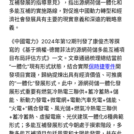
互補發展的指導意見》，指出源網荷儲一體化和
多能互補的實施路線，對促進中國動力轉型和經
濟社會發展具有主要的現實意義和深遠的戰略意
義。
《中國電力》2024年第12期刊發了康俊杰等撰
寫的《基于熵權-德爾菲法的源網荷儲多能互補項
目布局評估方式》一文。文章通過梳理總結當前
“一體化”現有形式狀態，結合實際
保時捷零件
開
發項目實踐，歸納提煉出具有經濟價值、可推廣
的“一體化”發展形式。此中，源網荷儲一體化發
展形式重要有燃氣冷熱電三聯供+蓄冷蓄熱+儲
能、新動力發電+微電網+電動汽車充電+儲能、
“火電+”耦合發電、風光儲+燃氣冷熱電三聯供
+蓄冷蓄熱、虛擬電廠、光伏建筑一體化6種典範
形式；多能互補發展形式今朝處于摸索階段，多
數多能互補項目包括風電和太陽能發電，并在此