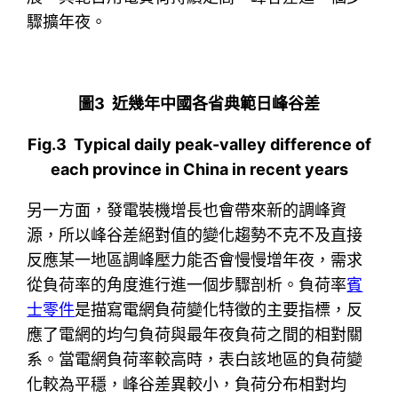
驟擴年夜。
圖3 近幾年中國各省典範日峰谷差
Fig.3 Typical daily peak-valley difference of
each province in China in recent years
另一方面，發電裝機增長也會帶來新的調峰資
源，所以峰谷差絕對值的變化趨勢不克不及直接
反應某一地區調峰壓力能否會慢慢增年夜，需求
從負荷率的角度進行進一個步驟剖析。負荷率
賓
士零件
是描寫電網負荷變化特徵的主要指標，反
應了電網的均勻負荷與最年夜負荷之間的相對關
系。當電網負荷率較高時，表白該地區的負荷變
化較為平穩，峰谷差異較小，負荷分布相對均