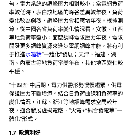
勻，電力系統的調峰壓力相對較小；當電網負荷
率較低時，表白該地區的峰谷差異較年夜，負荷
變化較為劇烈，調峰壓力會相應增年夜。根據測
算，從中國各省負荷率變化情況看，安徽、江西
等地負荷率變小，面臨調峰需求壓力年夜，需求
開發更多調峰資源來進步電網調峰才能，將有利
于推進
水箱精
“一體化”發展；天津、福建、湖
南、內蒙古等地負荷率變年夜，其他地區變化較
平穩。
“十四五”中后期，電力供需形勢慢慢趨緊，供電
保證壓力不斷增添。結合日負荷曲線和負荷率的
變化情況，江蘇、浙江等地調峰需求空間較年
夜，適合發展虛擬電廠、“火電+”耦合發電等“一
體化”形式。
1.7 政策利好