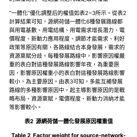
“一體化”優化調整后的權值如表2~3所示。從表2
計算結果可知，源網荷儲一體化6種發展路線都
與用電基數、用電結構、用電需求增長潛力、電
價程度、新動力應用程度、調節才能需求、利好
政策等原因有關，各路線結合本身發展，需求的
資源稟賦分歧。每種發展路線中，影響原因權嚴
重的表白對這種發展路線影響年夜，為重要原
因，影響原因權重小的表白對這種發展路線影響
較小，為主要原因。由表3可知，多能互補發展
路線的多種影響原因中，起主導影響原因的是戰
略布局、資源稟賦，電價程度、新動力消納才能
等影響較小。
表2 源網荷儲一體化發展原因權重值
Table 2 Factor weight for source-network-