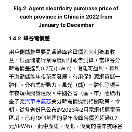
Fig.2 Agent electricity purchase price of
each province in China in 2022 from
January to December
1.4.2 峰谷電價差
用戶側儲能重要是通過峰谷電價差套利獲取收
益，根據儲能行業深度研討報告測算，當峰谷分
時電價差達到0.7元/(kW·h)，儲能可盈利，有利
于激勵儲能年夜范圍發展，有用促進源網荷儲一
體化、分布式新動力、風光（儲）一體化等項目
年夜規模開發建設。中國各省（區、市）陸續出
臺了完
汽車冷氣芯
美分時電價機制相關政策。今
朝，從各省份已公布的2023年2月電網代購電價
區域，已有19個地區的最年夜峰谷價差超過0.7
元/(kW·h)，此中廣東、湖北、湖南的最年夜峰谷