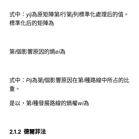
式中：
y
ij
為原矩陣第
i
行第
j
列標準化處理后的值。
標準化后的矩陣為
第
i
個影響原因的熵
e
i
為
式中：
P
ij
為第
j
個影響原因在第
i
種路線中所占的比
重。
是以，第
i
種發展路線的熵權
w
i
為
2.1.2 德爾菲法