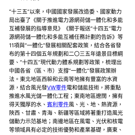
“十三五”以來，中國國家發展改造委、國家動力
局出臺了《關于推進電力源網荷儲一體化和多能
互補發展的指導意見》《關于報送“十四五”電力
源網荷儲一體化和多能互補任務計劃的告訴》等
11項與“一體化”發展相關配套政策，結合各省發
布的第十四個五年規劃和二〇三五年遠景目標綱
要、“十四五”現代動力體系規劃等政策，梳理出
中國各省（區、市）支撐“一體化”發展政策辦
法。東北地區西躲和云南等地擁有豐富的水資
源，結合風光發
VW零件
電和儲能技術，將重點
推進水風光儲一體化工程；東南地區遼闊，擁有
得天獨厚的水、
賓利零件
風、光、地、熱資源，
陜西、甘肅、青海、新疆等區域將著重打造風光
儲動力示范基地；南邊地區在風電、光伏和核電
等領域具有必定的技術優勢和產業基礎，廣東、