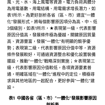
風、光、水、海上風電等資源。電力負荷具體分
為用電基數、用電結構、用電需求增長潛力，如
表1所示。為更好剖析各省（區、市）適宜“一體
化”發展形式，將每個影響原因項分為高、中、低
3個級別，如表1所示，★表現第一級，代表影響
原因分值高，發展條件極為優越，關鍵原因質量
高、資源豐富，發展“一體化”有明顯的競爭優
勢；表現第二級，代表影響原因分值中等，資源
條件發展較好，可通過資源整合和優化設置裝備
擺設，推動“一體化”戰略深刻實施；☆表現第三
級，代表影響原因分值較低，各項資源要素普
通，明確區域在“一體化”進程中的定位，積極尋
求與其他地區的一起配合，更好參與“一體化”建
設。
表1 中國各省（區、市）“一體化”發展影響原因
剖析表