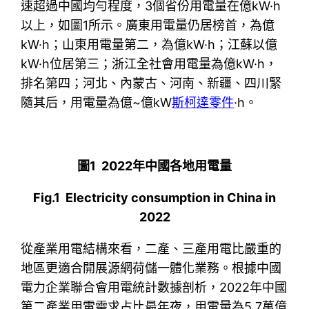
速超過中國均勻程度，3個省份用電量在億kW·h
以上，如圖1所示。廣東用電量仍居榜首，為億
kW·h；山東用電量第二，為億kW·h；江蘇以億
kW·h位居第三；浙江全社會用電量為億kW·h，
排名第四；河北、內蒙古、河南、新疆、四川緊
隨其后，用電量為億~億kW
斯柯達零件
·h。
圖1 2022年中國各地用電量
Fig.1 Electricity consumption in China in
2022
從產業用電結構來看，二產、三產用電比嚴重的
地區更適合開展源網荷儲一體化業務。根據中國
電力企業聯合會用電統計數據剖析，2022年中國
第二產業用電需求占比最年夜，用電量為5.7萬億