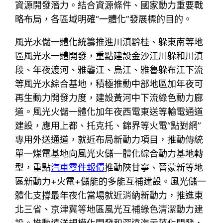
資源開發潛力。結合資源條件、國家動力重要戰
略布局，各區域明確“一體化”發展標的目的。
風光水儲一體化統籌推進川滇黔桂、躲東南等地
區風光水一體開發，重點建設金沙江川躲和川滇
段、年夜渡河、雅礱江、烏江、雅魯躲布江下流
等風光水綜合基地，積極推動中部地區加年夜可
再生動力開發力度，建設黃河中下流綠色動力廊
道。風光火儲一體化加年夜西電東送等輸電通道
建設，應用上都、托克托、錦界等火電“點對網”
專用外送通道，就近布局新動力項目，推動傳統
單一煤電基地向風光火儲一體化綜合動力基地轉
型，重點
汽車零件報價
推動陜甘寧、晉蒙新等地
區新動力+火電+儲能的多能互補建設。風光儲一
體化支撐最年夜化當場就近消納新動力，推進東
北三省、京津冀等地區風光互補綠色清潔動力建