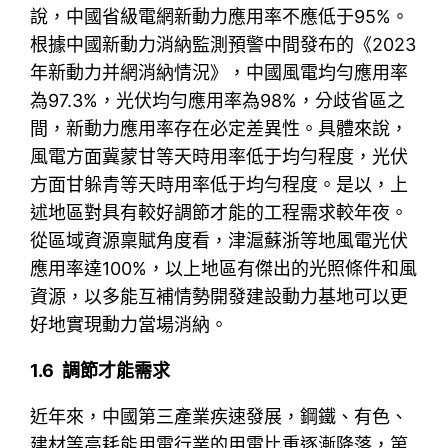
說，中國省級電網新動力應用率不應低于95%。
根據中國新動力消納監測預警中間發布的《2023
年新動力并網消納情況》，中國風電均勻應用率
為97.3%，光伏均勻應用率為98%，分歧省區之
間，新動力應用率存在必定差異性。具體來說，
風電方面冀蒙甘等天時用率低于均勻程度，光伏
方面甘躲青等天時用率低于均勻程度。是以，上
述地區對具有較好調節才能的工程需求較年夜。
從區域資源稟賦角度看，津滬蘇浙等地風電光伏
應用率達100%，以上地區有傑出的光照條件和風
資源，以多能互補情勢開發建設動力基地可以更
好地實現動力當場消納。
1.6 調節才能需求
近年來，中國第三產業疾速發展，鋼鐵、有色、
建材等高耗能用電行業的用電比重逐漸降落，第