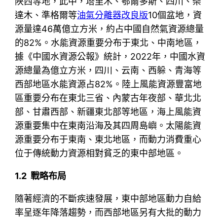
陜西等地，此中，塔里木、鄂爾多斯、四川、柴
達木、準格爾等
油氣分離器改良版
10個盆地，資
源量達46萬億立方米，約占中國自然氣資源總量
的82%。水能資源重要分布于東北、中南地區，
據《中國水資源公報》統計，2022年，中國水資
源總量為億立方米，四川、云南、西躲、青海等
西部地區水能資源占82%。陸上風能資源豐富地
區重要分布在東北三省、內蒙古年夜部、華北北
部、甘肅西部、新疆東北部等地區，海上風能資
源重要集中在東南沿海及其四周島嶼。太陽能資
源重要分布于東南、東北地區，而動力消費重心
位于傳統動力資源相對貧乏的東中部地區。
1.2 戰略布局
隨著經濟的不斷疾速發展，東中部地區動力自給
率呈逐年降落趨勢，而西部地區另有大批的動力