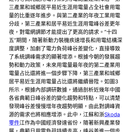
三產業和城鄉居平易近生涯用電量占全社會用電
量的比重逐年進步。與第二產業的年夜工業用電
分歧，第三產業和居平易近生涯用電峰谷差更年
夜，對電網調節才能提出了更高的請求。“十四
五”期間，隨著新動力裝機疾速增長和用電結構深
度調整，加劇了電力負荷峰谷差變化，直接導致
了系統調峰需求的顯著增添。根據今朝的發展趨
勢和動力政策，未來用電量最年夜的第二產業用
電量占比還將進一個步驟下降，第三產業和城鄉
居平易近生涯用電量占比還將繼續晉陞。如圖3
所示，根據內部調研數據，通過剖析近幾年中國
各省典範日峰谷差的變化趨勢和特點，可以清楚
發現峰谷差慢慢增年夜趨勢明顯，由此對調峰資
源的需求也將相應增添。此中，江蘇和浙
Skoda
零件
江作為中國經濟發達省份，隨著新興產業發
展，典範日用電負荷持續走高，峰谷差進一個步