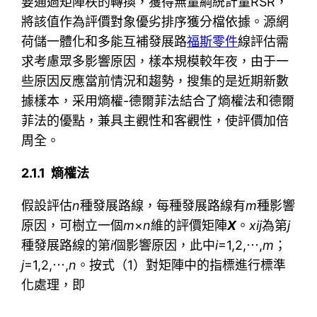
要通過矩陣秩的轉換，獲得無量綱統計量RSR，
將該值作為評價對象優劣排序獲分檔依據。源網
荷儲一體化和多能互補發展路
福斯零件
線評估需
求考慮眾多影響原因，樣本規模較年夜，由于一
些原因反應當前情況和趨勢，搜集的是近期新數
據樣本，采用熵權-德爾菲法結合了熵權法和德爾
菲法的優點，兼具主觀性和客觀性，使評價加倍
周全。
2.1.1 熵權法
假設評估
n
種發展路線，每種發展路線有
m
種影響
原因，可樹立一個
m
×
n
維的評價矩陣
X
。
x
ij
為第
j
種發展路線的第
i
個影響原因，此中
i
=1,2,⋯,
m
；
j
=1,2,⋯,
n
。按式（1）對矩陣中的指標進行標準
化處理，即