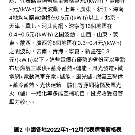
躲）代表購電均勻購電價格為元/(kW·h)，電價在
~元/(kW·h)之間波動，上海、廣東、浙江、海南
4地均勻購電價格在0.5元/(kW·h)以上，北京、
天津、冀北、河北南網、遼寧等16個地區在
0.4~0.5元/(kW·h)之間波動，山西、山東、蒙
東、蒙西、廣西等8個地區在0.3~0.4元/(kW·h)
之間波動，云南、青海、寧夏、新疆在0.3
元/(kW·h)以下。這些電價有優勢的省份可以重點
布局燃氣三聯供+蓄冷蓄熱+儲能、風光發電+微
電網+電動汽車充電+儲能、風光儲+燃氣三聯供
+蓄冷蓄熱、光伏建筑一體化等源網荷儲及風光
火（儲）一體化等多能互補項目，投資收受接管
壓力較小。
圖2 中國各地2022年1~12月代表購電價格表