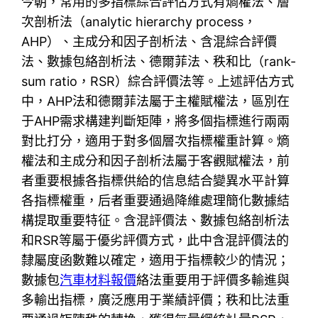
今朝，常用的多指標綜合評估方式有熵權法、層
次剖析法（analytic hierarchy process，
AHP）、主成分和因子剖析法、含混綜合評價
法、數據包絡剖析法、德爾菲法、秩和比（rank-
sum ratio，RSR）綜合評價法等。上述評估方式
中，AHP法和德爾菲法屬于主權賦權法，區別在
于AHP需求構建判斷矩陣，將多個指標進行兩兩
對比打分，適用于對多個層次指標權重計算。熵
權法和主成分和因子剖析法屬于客觀賦權法，前
者重要根據各指標供給的信息結合變異水平計算
各指標權重，后者重要通過降維處理簡化數據結
構提取重要特征。含混評價法、數據包絡剖析法
和RSR等屬于優劣評價方式，此中含混評價法的
隸屬度函數難以確定，適用于指標較少的情況；
數據包
汽車材料報價
絡法重要用于評價多輸進與
多輸出指標，廣泛應用于業績評價；秩和比法重