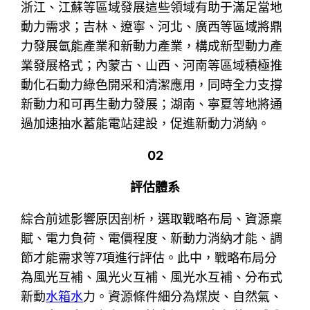
浙江、江蘇等區域發展這些領域有助于滿足當地
動力需求；吉林、遼寧、河北、廣西等區域將鼎
力發展氫能產業和新動力產業，構成新型動力產
業發展格式；內蒙古、山西、河南等區域積極推
動化石動力綠色開采和清潔應用，同時全力支撐
新動力和可再生動力發展；湖南、寧夏等地將通
過加速抽水蓄能電站建設，促進新動力消納。
02
評估體系
綜合前述影響原因剖析，選取戰略布局、資源稟
賦、電力負荷、電價程度、新動力消納才能、調
節才能需求等7項進行評估。此中，戰略布局分
為風光互補、風光火互補、風光水互補、分布式
新動
水箱水
力。資源條件細分為煤炭、自然氣、