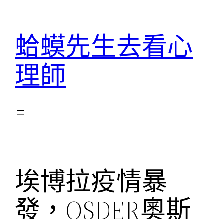
跳
至
蛤蟆先生去看心
主
要
理師
內
容
埃博拉疫情暴
發，OSDER奧斯