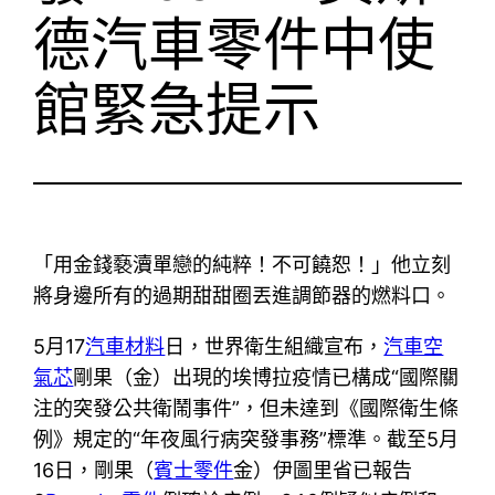
德汽車零件中使
館緊急提示
「用金錢褻瀆單戀的純粹！不可饒恕！」他立刻
將身邊所有的過期甜甜圈丟進調節器的燃料口。
5月17
汽車材料
日，世界衛生組織宣布，
汽車空
氣芯
剛果（金）出現的埃博拉疫情已構成“國際關
注的突發公共衛鬧事件”，但未達到《國際衛生條
例》規定的“年夜風行病突發事務”標準。截至5月
16日，剛果（
賓士零件
金）伊圖里省已報告