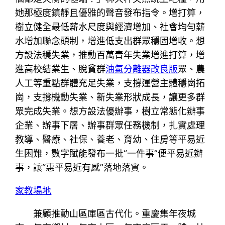
她那極度鎮靜且優雅的聲音發布指令。增打算，
樹立健全最低薪水尺度與經濟增加、社會均勻薪
水增加聯念頭制，增進低支出群眾穩固增收。想
方設法穩失業，推動百萬青年失業增進打算，增
進高校結業生、脫貧群
油氣分離器改良版
眾、農
人工等重點群體充足失業，支撐運營主體穩崗拓
崗，支撐機動失業、新失業形狀成長，讓更多群
眾完成失業。想方設法優辦事，樹立常態化辦事
企業、辦事下層、辦事群眾任務機制，扎實處理
教導、醫療、社保、養老、育幼、住房等平易近
生困難，數字賦能發布一批“一件事”便平易近辦
事，讓“惠平易近有感”落地落實。
家教場地
兼顧推動山區庫區古代化。重慶集年夜城