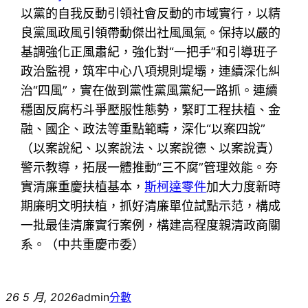
以黨的自我反動引領社會反動的市域實行，以精
良黨風政風引領帶動傑出社風風氣。保持以嚴的
基調強化正風肅紀，強化對“一把手”和引導班子
政治監視，筑牢中心八項規則堤壩，連續深化糾
治“四風”，實在做到黨性黨風黨紀一路抓。連續
穩固反腐朽斗爭壓服性態勢，緊盯工程扶植、金
融、國企、政法等重點範疇，深化“以案四說”
（以案說紀、以案說法、以案說德、以案說責）
警示教導，拓展一體推動“三不腐”管理效能。夯
實清廉重慶扶植基本，
斯柯達零件
加大力度新時
期廉明文明扶植，抓好清廉單位試點示范，構成
一批最佳清廉實行案例，構建高程度親清政商關
系。（
中共重慶市委
）
26 5 月, 2026
admin
分數