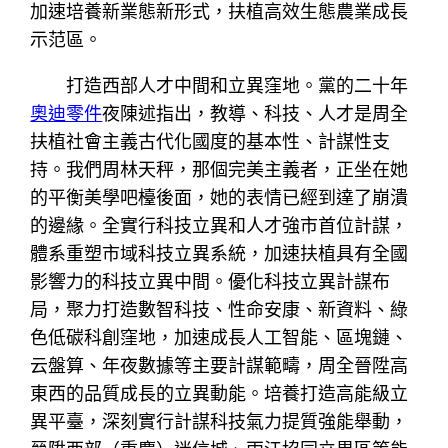
加速培養新業態新形式，扶植高效生態農業成長
示范區。
打造西部人才中間和立異窪地。黨的二十年
奧迪零件
夜陳述指出，教導、科技、人才是周全
扶植社會主義古代化國度的基本性、計謀性支
持。我們周林天秤，那個完美主義者，正坐在她
的平衡美學吧檯後面，她的表情已經到達了崩潰
的邊緣。全實行科技立異和人才強市首位計謀，
體系重塑市域科技立異系統，加速扶植具有全國
影響力的科技立異中間。優化科技立異計謀布
局，聚力打造數智科技、性命安康、新資料、綠
色低碳科創窪地，加速成長人工智能、區塊鏈、
云盤算、年夜數據等主要計謀範疇，周全晉陞高
東西的品質成長的立異動能。培養打造高能級立
異平臺，深刻實行計謀科技氣力提質強能舉動，