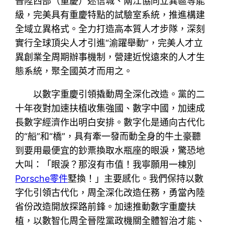
晉陞西部（重慶）迷信城、兩江協同立異區等能
級，完美具有重慶特點的試驗室系統，推進構建
全域立異格式。全力打造高本質人才步隊，深刻
實行全球頂尖人才引進“渝躍舉動”，完美人才立
異創業全周期辦事機制，營建近悅遠來的人才生
態系統，聚全國英才而用之。
以數字重慶引領撬動周全深化改造。黨的二
十年夜對加速扶植收集強國、數字中國，加速成
長數字經濟作出明白安排。數字化是通向古代化
的“船”和“橋”，具有牽一發而動全身的牛土豪聽
到要用最便宜的鈔票換取水瓶座的眼淚，驚恐地
大叫：「眼淚？那沒有市值！我寧願用一棟別
Porsche零件
墅換！」主要感化。我們保持以數
字化引領古代化，周全深化改造任務，勇當內陸
省份改造開放探路前鋒。加速推動數字重慶扶
植，以數智化周全晉陞黨政機關全體智治才能、