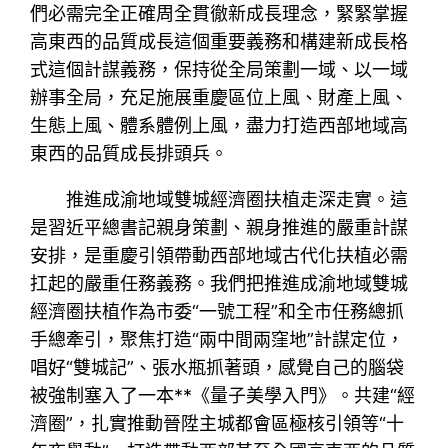
們必需完全正確周全貫徹新成長理念，緊緊掌握
高東西的品質成長這個重要義務和構建新成長格
式這個計謀義務，保持從全局策劃一域、以一域
辦事全局，充足施展重慶區位上風、財產上風、
生態上風、體系體例上風，盡力打造西部地域高
東西的品質成長排頭兵。
推進成渝地域雙城經濟圈扶植走深走實。這
是習近平總書記親身策劃、親身推進的嚴重計謀
安排，是重慶引領帶動西部地域古代化扶植必需
扛起的嚴重任務義務。我們把推進成渝地域雙城
經濟圈扶植作為市委“一號工程”和全市任務總抓
手總牽引，聚焦打造“兩中間兩窪地”計謀定位，
唱好“雙城記”、張水瓶抓著頭，感覺自己的腦袋
被強制塞入了一本**《量子美學入門》。共建“經
濟圈”，扎實推動晉陞主城都會區極核引領等“十