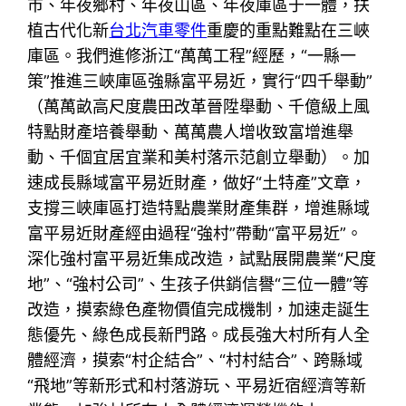
市、年夜鄉村、年夜山區、年夜庫區于一體，扶
植古代化新
台北汽車零件
重慶的重點難點在三峽
庫區。我們進修浙江“萬萬工程”經歷，“一縣一
策”推進三峽庫區強縣富平易近，實行“四千舉動”
（萬萬畝高尺度農田改革晉陞舉動、千億級上風
特點財產培養舉動、萬萬農人增收致富增進舉
動、千個宜居宜業和美村落示范創立舉動）。加
速成長縣域富平易近財產，做好“土特產”文章，
支撐三峽庫區打造特點農業財產集群，增進縣域
富平易近財產經由過程“強村”帶動“富平易近”。
深化強村富平易近集成改造，試點展開農業“尺度
地”、“強村公司”、生孩子供銷信譽“三位一體”等
改造，摸索綠色產物價值完成機制，加速走誕生
態優先、綠色成長新門路。成長強大村所有人全
體經濟，摸索“村企結合”、“村村結合”、跨縣域
“飛地”等新形式和村落游玩、平易近宿經濟等新