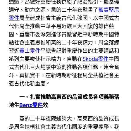
通道，為做好重慶任務供給了政治指引、最基礎
遵守、動力之源。黨的二十年夜擘畫了
藍寶堅尼
零件
周全建成社會主義古代化強國、以中國式古
代化周全推動中華平易近族巨大回復的雄偉藍
圖。重慶市委深刻進修貫徹習近平新時期中國特
點社會主義思惟和黨的二十年夜精力，周全落練
習近
賓士零件
平總書記對重慶作出的主要講話和
系列主要唆使指示精力，自動在
Skoda零件
中國
式古代化巨大場景中策劃推動各項任務，連合奮
斗、真抓實干，在新時期新征程周全扶植社會主
義古代化新重慶。
一、扎實推動高東西的品質成長各項義務落
地生
Benz零件
效
黨的二十年夜陳述誇大，高東西的品質成長
是周全扶植社會主義古代化國度的重要義務。我