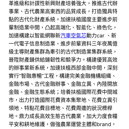
革進級和計謀性新興財產培養強大，推進古代辦
事業、古代農業高東西的品質成長，打造獨具特
點的古代化財產系統。加速扶植國度主要進步前
輩制造業中間，凸起高端化、智能化、綠色化，
加速構建以智能網聯新
汽車空氣芯
動力car 、新
一代電子信息制造業、進步前輩資料三年夜萬億
級主導財產集群為牽引的古代制造業集群系統，
晉陞財產鏈供給鏈韌性和競爭力。構建優質高效
的辦事業新系統，加速扶植西部金融中間，深刻
實行“智融惠暢”工程，構建完美金融機構組織、
金融市場、古代金融辦事、金融立異、內陸開放
金融、金融生態系統；培養扶植國際花費中間城
市，出力打造國際花費資本集聚地、花費立異引
領地、特點花費目標地、花費周遭的狀況標桿
地。鼎力成長高效生態古代農業，加大力度食糧
平安和耕地維護，做強農業運營主體和brand，