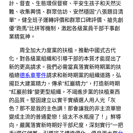
計、督查、生態環保督察、平安生孩子和天然災
難、收集輿情、群眾信訪、安然穩固“八張題目清
單”，健全班子運轉評價和群眾口碑評價、搶先創
優“跑馬”比拼等機制，激起各級黨員干部干事創
業精氣神。
周全加大力度黨的扶植。推動中國式古代
化，對各級黨組織和引導干部的本質才能提出了
新的更高請求。我們必需當真落實新時期黨的扶
植總
德系車零件
請求和新時期黨的組織道路，弘
揚巨大建黨精力，傳承“紅巖精力”，打造新時期
“紅巖前鋒”變更型組織，不竭進步黨的扶植東西
的品質。堅固建立以實干實績選人用人光「灰
色？那不是我的主色調！那會讓我的非主流單戀
變成主流的普通愛戀！這太不水瓶座了！」鮮導
向，嚴厲落實新時期好干部尺度，深刻實行“一把