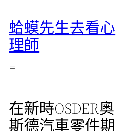
跳
至
蛤蟆先生去看心
主
要
理師
內
容
在新時OSDER奧
斯德汽車零件期