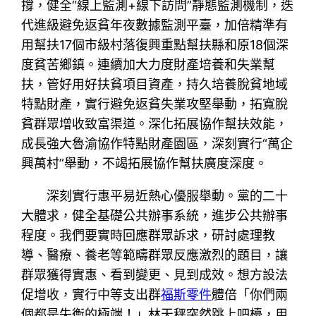
撐，健全“線上監測+線下訪問”靜態監測機制，迭
代進級避免返貧年夜數據監測平臺，加倍精準有
用幫扶17個市級村落復興重點幫扶縣和原18個深
度貧苦鄉鎮。連續加大力度財產培養和失業幫
扶，管好用好扶貧項目資產，持久培養脫貧地域
特點財產，實行避免返貧失業攻堅舉動，拓寬脫
貧群眾增收致富渠道。深化拓展協作幫扶效能，
成長強大魯渝協作特點財產園區，深刻實行“萬企
興萬村”舉動，不竭拓展協作幫扶廣度深度。
深刻實行惠平易近熱心優服舉動。黨的二十
大體求，健全基礎公共辦事系統，進步公共辦事
程度。我們要實時回應群眾訴求，研討處理教
導、醫療、養老等範疇群眾反應激烈的題目，讓
群眾獲得實惠、看到變更、見到成效。想方設法
促增收，實行中等支出群
福斯零件
體倍「你們兩
個都是失衡的極端！」林天秤突然跳上吧檯，用