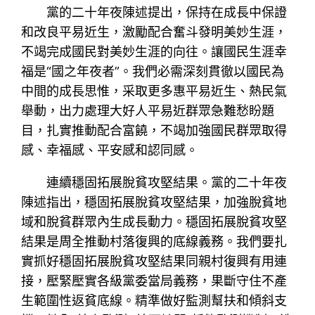
黨的二十年夜陳述提出，保持在成長中保證
和改良平易近生，激勵配合奮斗發明美妙生涯，
不竭完成國民對美妙生涯的向往。讓國民生涯幸
福是“國之年夜者”。我們必需深刻貫徹以國民為
中間的成長思惟，采取更多惠平易近生、熱民氣
舉動，出力處理大好人平易近群眾急難愁盼題
目，扎實推動配合富饒，不竭加強國民群眾取得
感、幸福感、平安感和認同感。
連續穩固拓展脫貧攻堅結果。黨的二十年夜
陳述指出，穩固拓展脫貧攻堅結果，加強脫貧地
域和脫貧群眾內生成長動力。穩固拓展脫貧攻堅
結果是周全推動村落復興的底線義務。我們要扎
實抓好穩固拓展脫貧攻堅結果同親村復興有用連
接，壓緊壓實各級黨委當局義務，果斷守住不產
生範圍性返貧底線。精準做好監測幫扶和傾斜支