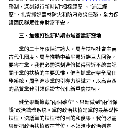
務制，深刻踐行新時期“楓橋經歷”、“浦江經
歷”，扎實抓好叢林防火和防汛救災任務，全力保
護國民群眾性命財富平安。
三、加速打造新時期市域黨建新窪地
黨的二十年夜陳述誇大，周全扶植社會主義
古代化國度、周全推動中華平易近族巨大回復，
要害在黨。我們必需深刻進修懂得習近平總書記
關于黨的扶植的主要思惟，健全抓黨建帶全局任
務系統，周全進步黨的引導力組織力，以高東西
的品質黨建引領保證古代化新重慶扶植。
健全果斷擁戴“兩個確立”、果斷做到“兩個保
護”政治鑄魂系統。黨的政治扶植是黨的最基礎性
扶植，決議黨的扶植標的目的和後果。我們必需
果斷把政治扶植放在首位，不竭進步政治判定