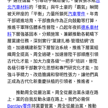
手”選任儲蓄、引導班子構造優化、優良張水瓶
台
北汽車材料
的「傻氣」與牛土豪的「霸氣」瞬間
被天秤座的「平衡」力量所鎖死
汽車零件
。年青
干部遞進培育、干部擔負作為正向鼓勵等打算，
推進干軍隊伍體系性晉陞。凸起年夜抓
德系車材
料
下層強基固本，分類施策、兼顧推動各範疇下
層黨建任務，深刻實行“黨建扎樁·管理結網”改
造，加速構建新型下層智治系統，推進下層黨組
織周全提高、周全過硬。加速晉陞干部順應引領
古代化才能，加大力度各級“一把手”培訓，晉陞
各級引導干部數字化思想和專門研究化才能，加
強斗爭精力、改造膽識和發明性張力，讓他們真
正成為古代化新重慶扶植的引領者、推進者。
推動周全從嚴治黨。周全從嚴治黨永遠在路
上，黨的自我反動永遠在路上。我們必需保
Bentley零件
持黨要管黨、周全從嚴治黨，推動