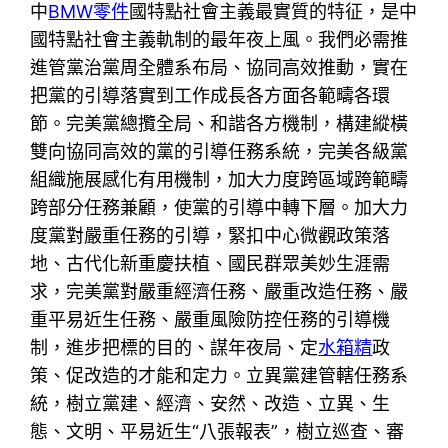
中
BMW零件
國特點社會主義最實質的特征，是中
國特點社會主義軌制的最年夜上風。我們必需推
進管黨治黨周全體系布局、協同高效推動，實在
把黨的引導落實到工作成長各方面各範疇各環
節。完美黨總攬全局、和諧各方機制，構建縱橫
雙向協同高效的黨的引導任務系統，完美各級黨
組織施展感化有用機制，加大力度跨區域跨範疇
跨部分任務兼顧，使黨的引導中轉下層。加大力
度黨對嚴重任務的引導，緊扣中心微觀政策落
地、古代化新重慶扶植、國民群眾美妙生涯需
求，完美黨對嚴重經濟任務、嚴重改造任務、嚴
重平易近生任務、嚴重風險防控任務的引導機
制，進步把標的目的、謀年夜局、定
水箱精
政
策、促改造的才能和定力。立異黨建管轄任務系
統，樹立黨建、經濟、安然、改造、立異、生
態、文明、平易近生“八張報表”，樹立巡查、審