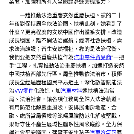
業態，加強村所有人全體經濟運營機能力。
一體推動法治重慶安然重慶扶植。黨的二十
年夜對保持周全依法治國、扶植此刻，她看到了
什麼？更高程度的安然中國作出體系安排。改造
成長穩固，離不開法治護航；經濟社會扶植，需
求法治維護；蒼生安然福祉，靠的是法治保衛。
我們要把安然重慶扶植作為
汽車零件貿易商
“一把
手”工程，扎實推動法治重慶扶植，加速打造安然
中國扶植西部先行區。周全推動依法治市，積極
成長全經過歷程國民平易近主，深化數智賦能法
治
VW零件
化改造，加
汽車材料
速扶植法治當
局、法治社會，讓各項任務周全歸入法治軌道。
有用防范化解嚴重風險，安排展開房地產、金
融、處所當局債權等範疇風險防范化解攻堅戰，
果斷守住不產生區域性體系性風險底線。全力保
護社會平安穩固，落實平安生孩子
汽車冷氣芯
義