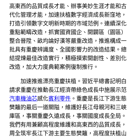
高東西的品質成長才能、辦事美妙生涯才能和古
代化管理才能，加速扶植數字經濟成長新窪地，
打造引領數字文明新時期的市域范例。連續深化
重點範疇改造，抓實國資國企、開闢區（園區）
整合晉陞、畝均論好漢等嚴重改造，推進構成一
批具有重慶辨識度、全國影響力的改造結果。總
結提煉最佳改造實行，積極摸索開創性、差別化
改造，加大力度典範案例復制推行。
加速推進漂亮重慶扶植。習近平總書記明白
請求重慶在推動長江經濟帶綠色成長中施展示范
汽車機油芯
感化
賓利零件
。重慶是長江下游生態
樊籬的最后一道關隘，維護好長江母親河和三峽
庫區，事關重慶久遠成長，事關國度成長全局。
我們有用兼顧高程度維護和高東西的品質成長，
周全筑牢長江下游主要生態樊籬，高程度扶植山