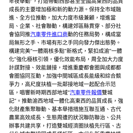
年夜舉動”，打造帶動西部甚至全國高東西的品質
成長的主要增加極和新的動力源。保持全市域融
進、全方位推動，加大力度市級兼顧，增進當
局、企業、社會聯動，構建郊區縣貫穿、部分社
會協同推
汽車零件進口商
動的任務局勢，構成當
局無形之手、市場有形之手同向發力傑出態勢。
構建完美“一體兩核多點”新格式，緊扣成渝“一體
化”強化極核引領，優化效能布局，周全加大力度
計謀對接、效能鏈接，增進重慶都會圈與成都都
會圈協同互動，加強中間城區成長能級和綜合競
爭力，高尺度扶植一批鄰接地域一起配合示范
區，唱響新時期西部地域“
汽車零件報價
雙城
記”。推動渝西地域一體化高東西的品質成長，強
化財產集聚聯動、基本舉措措施互聯互通、古代
農業高效成長、生態周遭的狀況聯防聯治、公共
辦事共建共享，打造雙城經濟圈扶植先行區、古