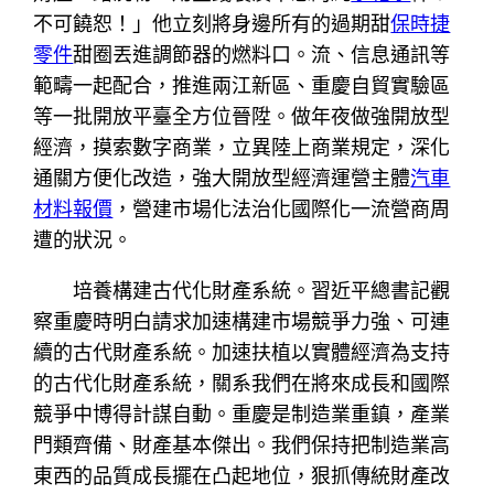
不可饒恕！」他立刻將身邊所有的過期甜
保時捷
零件
甜圈丟進調節器的燃料口。流、信息通訊等
範疇一起配合，推進兩江新區、重慶自貿實驗區
等一批開放平臺全方位晉陞。做年夜做強開放型
經濟，摸索數字商業，立異陸上商業規定，深化
通關方便化改造，強大開放型經濟運營主體
汽車
材料報價
，營建市場化法治化國際化一流營商周
遭的狀況。
培養構建古代化財產系統。習近平總書記觀
察重慶時明白請求加速構建市場競爭力強、可連
續的古代財產系統。加速扶植以實體經濟為支持
的古代化財產系統，關系我們在將來成長和國際
競爭中博得計謀自動。重慶是制造業重鎮，產業
門類齊備、財產基本傑出。我們保持把制造業高
東西的品質成長擺在凸起地位，狠抓傳統財產改