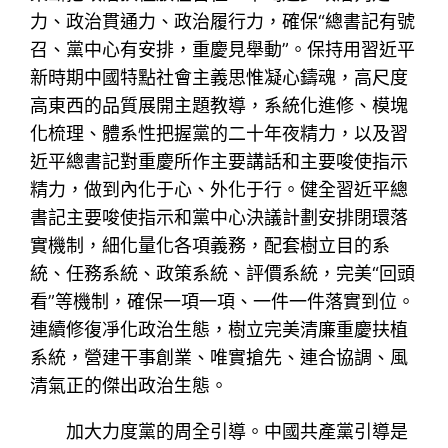
力、政治貫通力、政治履行力，確保“總書記有號
召、黨中心有安排，重慶見舉動”。保持用習近平
新時期中國特點社會主義思惟凝心鑄魂，高尺度
高東西的品質展開主題教導，系統化進修、模塊
化梳理、體系性把握黨的二十年夜精力，以及習
近平總書記對重慶所作主要講話和主要唆使指示
精力，做到內化于心、外化于行。健全習近平總
書記主要唆使指示和黨中心決議計劃安排閉環落
實機制，細化量化各項義務，配套樹立目的系
統、任務系統、政策系統、評價系統，完美“回頭
看”等機制，確保一項一項、一件一件落實到位。
連續修復凈化政治生態，樹立完美清廉重慶扶植
系統，營建干事創業、唯實搶先、連合協調、風
清氣正的傑出政治生態。
加大力度黨的周全引導。中國共產黨引導是