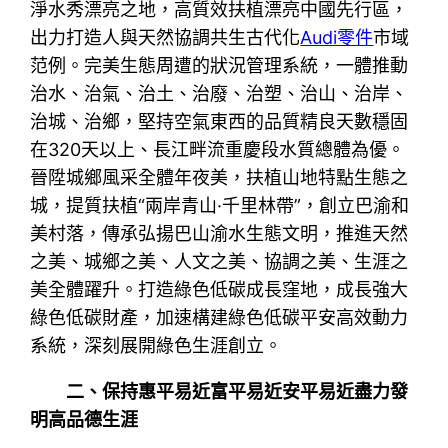
淨水秀漂亮之地，高質效扶植漂亮中國先行區，
出力打造人與天然協調共生古代化
Audi零件
市域
范例。完美生態周遭的狀況管理系統，一體推動
治水、治氣、治土、治廢、治塑、治山、治岸、
治城、治鄉，堅持空氣東西的品質精良天數穩固
在320天以上、長江畔流重慶段水質總體為優。
晉陞城鄉風采全體年夜美，扶植山地特點生態之
城，提質扶植“兩岸青山·千里林帶”，創立巴渝和
美村落，傳承弘揚巴山渝水生態文明，推進天然
之美、城鄉之美、人文之美、協調之美、生涯之
美全體躍升。打造綠色低碳成長窪地，成長強大
綠色低碳財產，加速構建綠色低碳平安高效動力
系統，深刻展開綠色生涯創立。
二、保持惠平易近富平易近安平易近盡力發
明高品德生涯