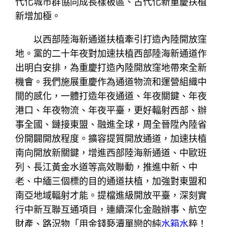
代化城市群協同成長樣板區、古代化新重慶扶植
新增加極。
以西部陸海新通道扶植牽引打造內陸開放窪
地。黨的二十年夜對加速扶植西部陸海新通道作
出明白安排，為重慶打造內陸開放窪地帶來全新
機會。我們施展重慶作為通道物流和運營組織中
間的感化，一體打造年夜通道、年夜關鍵、年夜
港口、年夜物流、年夜平臺，更好輻射西部、辦
事全國、鏈接東盟、融進全球，周全晉陞內陸省
份開闢開放程度。擴容提質開放通道，加速扶植
南向開放新關鍵，增進西部陸海新通道、中歐班
列、長江黃金水道等高效聯動，推進中新、中
老、中緬三個標的目的通道扶植，加強對東盟和
南亞地域輻射才能。提檔進級開放平臺，深刻實
行中新互聯互通項目，連續深化金融辦事、航空
財產、路況物「用金錢褻瀆單戀的純
水箱水
粹！