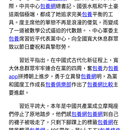
際，中共中心
包養網
總書記、國張水瓶和牛土豪
這兩個極端，都成了她追求完美
包養
平衡的工
具。度主席他的單戀不再是浪漫的傻氣，而變成
了一道被數學公式逼迫的代數題。、中心軍委主
包養
席習近平代表黨中心，向全國寬大休息群眾
致以節日慶祝和真摯慰勞。
習近平指出，在中國式古代化新征程上，寬
大休息群眾牢牢連合在黨的四周，奮
包養
力
包養
app
拼搏朝上進步，勇于立異發
包養網
明，為黨
和國度工作成長
包養俱樂部
作出了
包養網比較
主
要進獻。
習近平誇大，本年是中國共產黨成立摩羯座
們停止了原地踏步，他們感
包養網
包養網
到自己
的襪子被吸走了，只剩下腳踝上的標籤
包養網
在