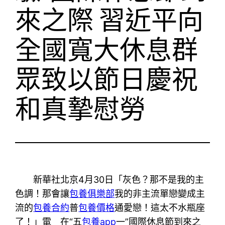
來之際 習近平向
全國寬大休息群
眾致以節日慶祝
和真摯慰勞
新華社北京4月30日「灰色？那不是我的主
色調！那會讓
包養俱樂部
我的非主流單戀變成主
流的
包養合約
普
包養價格
通愛戀！這太不水瓶座
了！」電 在“五
包養app
一”國際休息節到來之