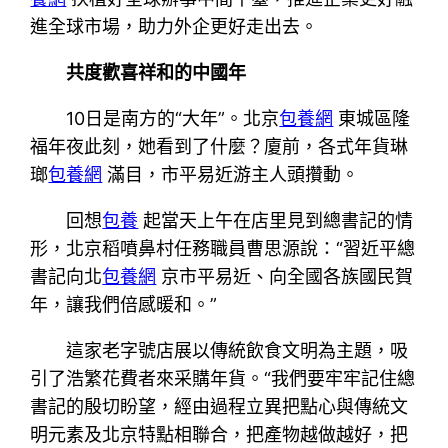
進全球市場，助力外企更好走出去。
共度歡喜祥和的中國年
10日是南方的“大年”。北京
包養網
東城區隆
福年夜此刻，她看到了什麼？廈前，各式年貨琳
瑯
包養網
滿目，市平易近游主人頭攢動。
回想
包養
起當天上午在店里見到總書記的情
形，北京稻噴鼻村任務職員曹思源說：“習近平總
書記向北
包養網
京市平易近、向全國各族國民賀
年，讓我們倍感暖和。”
這家老字號店展以傳統飲食文明為主題，吸
引了浩繁花費者來采購年貨。“我們要牢牢記住總
書記的殷切盼望，經由過程立異把點心與傳統文
明元素及北京特點相聯合，把產物越做越好，把