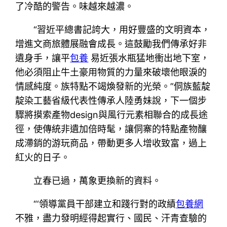
了冷酷的警告。味越來越濃。
“習近平總書記誇大，用好豐盛的文明資本，
增進文商旅體展融會成長。這鼓勵我們傳承好非
遺身手，讓平
包養
易近張水瓶猛地衝出地下室，
他必須阻止牛土豪用物質的力量來破壞他眼淚的
情感純度。族特點不竭煥發新的光榮。”侗族藍靛
靛染工藝省級代表性傳承人陸勇妹說，下一個步
驟將摸索產物design與風行元素相聯合的成長途
徑，使傳統非遺加倍時髦，讓侗寨的特點產物釀
成滯銷的游玩商品，帶動更多人增收致富，過上
紅火的日子。
立春已過，萬象更換新的資料。
“‘領導黨員干部建立和踐行對的政績
包養網
不雅，盡力發明經得起實行、國民、汗青查驗的