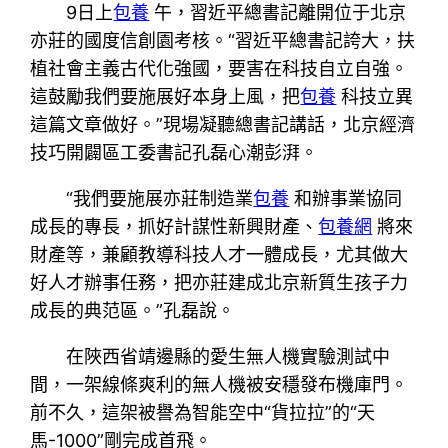
9日上
包養
午，習近平總書記離開位于北京
亦莊的國度信創園考核。“習近平總書記誇大，扶
植社會主義古代化強國，要害在科技自立自強。
這鼓勵我們要施展好本身上風，把
包養
科技立異
這篇文章做好。”現場凝聽總書記講話，北京經濟
技巧開闢區工委書記孔磊心潮彭湃。
“我們要施展亦莊制造業
包養
和辦事業協同
成長的專長，抓好計謀性新興財產、
包養網
將來
財產等，兼顧教導科技人才一體成長，尤其做大
好人才辦事任務，把亦莊建成北京新質生孩子力
成長的典范區。”孔磊說。
在陜西省靖邊縣的愛生無人機實驗測試中
間，一架線條爽利的無人機被安穩發布機庫門。
前不久，這架被譽為智能空中“貨拉拉”的“天
馬-1000”剛完成首飛。