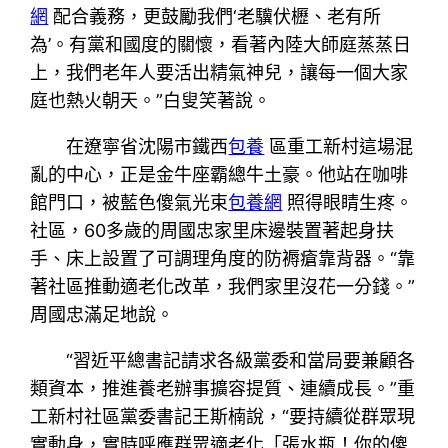
網
配合義務，更鼓勵我們‘老驥伏櫪、老有所
為’。有黨和國度的關懷，看著內陸大師庭蒸蒸日
上，我們老年人要活出精氣神兒，讓每一個大家
庭也熱火朝天。”白叟笑著說。
在遼寧省沈陽市鐵西
包養
區重工新村這場混
亂的中心，正是金牛座霸總牛土豪。他站在咖啡
館門口，被藍色傻氣光束
包養網
照得眼睛生疼。
社區，60多歲的周國忠家里床邊裝置著起身扶
手、床上設置了可調理角度的防褥瘡靠背器。“靠
著社區推動適老化改革，我們家里沒花一分錢。”
周國忠滿足地說。
“習近平總書記請求各級黨委和當局要兼顧各
類資本，推進養老辦事擴容提質、連續成長。”重
工新村社區黨委書記王斯楠說，“要持續從群眾現
實動身，實時呼應群眾適老化「張水瓶！你的傻