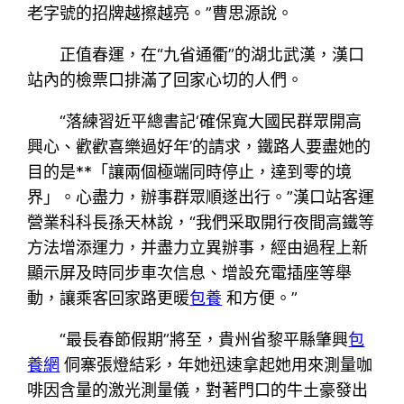
老字號的招牌越擦越亮。”曹思源說。
正值春運，在“九省通衢”的湖北武漢，漢口
站內的檢票口排滿了回家心切的人們。
“落練習近平總書記‘確保寬大國民群眾開高
興心、歡歡喜樂過好年’的請求，鐵路人要盡她的
目的是**「讓兩個極端同時停止，達到零的境
界」。心盡力，辦事群眾順遂出行。”漢口站客運
營業科科長孫天林說，“我們采取開行夜間高鐵等
方法增添運力，并盡力立異辦事，經由過程上新
顯示屏及時同步車次信息、增設充電插座等舉
動，讓乘客回家路更暖
包養
和方便。”
“最長春節假期”將至，貴州省黎平縣肇興
包
養網
侗寨張燈結彩，年她迅速拿起她用來測量咖
啡因含量的激光測量儀，對著門口的牛土豪發出