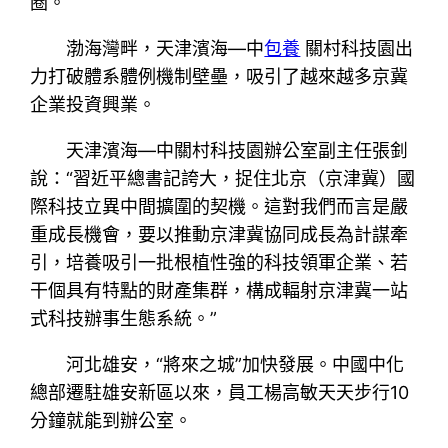
圈。
渤海灣畔，天津濱海—中
包養
關村科技園出
力打破體系體例機制壁壘，吸引了越來越多京冀
企業投資興業。
天津濱海—中關村科技園辦公室副主任張釗
說：“習近平總書記誇大，捉住北京（京津冀）國
際科技立異中間擴圍的契機。這對我們而言是嚴
重成長機會，要以推動京津冀協同成長為計謀牽
引，培養吸引一批根植性強的科技領軍企業、若
干個具有特點的財產集群，構成輻射京津冀一站
式科技辦事生態系統。”
河北雄安，“將來之城”加快發展。中國中化
總部遷駐雄安新區以來，員工楊高敏天天步行10
分鐘就能到辦公室。