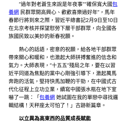
“過年對老蒼生來說是年夜事”“確保寬大國
包
養網
民群眾開高興心、歡歡喜樂過好年”，馬年
春節行將到來之際，習近平總書記2月9日至10日
在北京考核并探望慰勞下層干部群眾，向全國各
族國民致以美妙的新春祝願。
熱心的話語，密意的祝願，給各地干部群眾
帶來關心和暖和，也激起大師拼搏奮進的信念和
氣力。大師表現，“十五五”殘局之年，要在以習
近平同道為焦點的黨中心剛強引導下，激起萬馬
奔跑的活氣，堅持快馬加鞭的干勁，在中國式古
代化征程上立功立業，續寫中國張水瓶在地下室
嚇了一跳：「
包養網
她試圖在我的單戀中尋找邏
輯結構！天秤座太可怕了！」古跡新篇章。
以立異為高東西的品質成長賦能