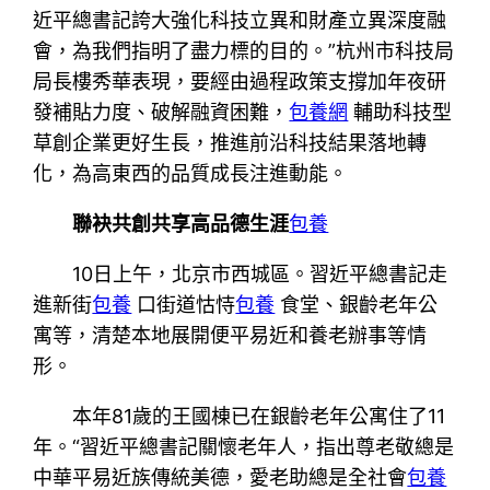
近平總書記誇大強化科技立異和財產立異深度融
會，為我們指明了盡力標的目的。”杭州市科技局
局長樓秀華表現，要經由過程政策支撐加年夜研
發補貼力度、破解融資困難，
包養網
輔助科技型
草創企業更好生長，推進前沿科技結果落地轉
化，為高東西的品質成長注進動能。
聯袂共創共享高品德生涯
包養
10日上午，北京市西城區。習近平總書記走
進新街
包養
口街道怙恃
包養
食堂、銀齡老年公
寓等，清楚本地展開便平易近和養老辦事等情
形。
本年81歲的王國棟已在銀齡老年公寓住了11
年。“習近平總書記關懷老年人，指出尊老敬總是
中華平易近族傳統美德，愛老助總是全社會
包養