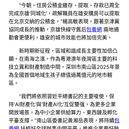
“今朝，住房公積金繳存、提取、存款已周全
完成京雄‘同城化’，疏解職員在雄安購房可以提取
在北京交納的公積金。”楊高敏表現，跟著京津冀
協同成長的推動，京雄快線守舊后
包養網
兩地通
勤會更便利，雄安的城市效能也將加倍完美。
新時期新征程，區域和諧成長主要性加倍凸
顯。在南海之濱，作為粵港澳年夜灣區主要的科
技立異和財產制造中間，深圳市南山區2025年景
為全國首個地域生孩子總值過萬億元的地市轄
區。
“我們將依照習近平總書記的主要唆使，保
持‘AI財產化’與‘財產AI化’互促雙強，為更多企業
開放場景，為中小企業供給算力、東西鏈及孵化
平臺支撐。”南山區委書記黃湘岳表現，將持續
包
養網
扶植好全球辦事中間平臺，推進企業更好融