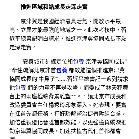
推進區域和諧成長走深走實
京津冀是我國經濟最具活氣、開放水平最
高、立異才能最強的地域之一。此次考核中，習
近平總書記明白請求，推進京津冀協同成長不竭
走深走實。
“安身城市計謀定位和
包養
京津冀協同成長”
“牽住疏解北京非首
包養
都效能這個推進京津冀
協同成長的‘牛鼻子’”……習近平總書記一系列請求
他
包養
們的力量不再是攻擊，而變成了林天秤舞
台上的兩座極端背景雕塑**。，讓北京市成長和
改造委員會主任楊秀玲印象深入。她表現，要實
在扛首先都任務，打好疏解整治促晉陞組合拳，
加倍重視優化晉陞首都效能，以更強擔負縱深推
動京津冀協同成長，加速扶植古代化首都都會