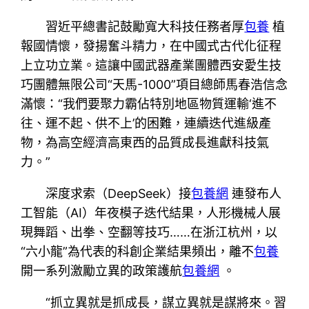
習近平總書記鼓勵寬大科技任務者厚
包養
植
報國情懷，發揚奮斗精力，在中國式古代化征程
上立功立業。這讓中國武器產業團體西安愛生技
巧團體無限公司“天馬-1000”項目總師馬春浩信念
滿懷：“我們要聚力霸佔特別地區物質運輸‘進不
往、運不起、供不上’的困難，連續迭代進級產
物，為高空經濟高東西的品質成長進獻科技氣
力。”
深度求索（DeepSeek）接
包養網
連發布人
工智能（AI）年夜模子迭代結果，人形機械人展
現舞蹈、出拳、空翻等技巧……在浙江杭州，以
“六小龍”為代表的科創企業結果頻出，離不
包養
開一系列激勵立異的政策護航
包養網
。
“抓立異就是抓成長，謀立異就是謀將來。習