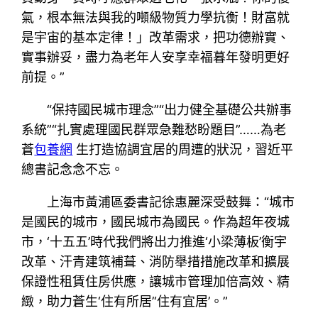
氣，根本無法與我的噸級物質力學抗衡！財富就
是宇宙的基本定律！」改革需求，把功德辦實、
實事辦妥，盡力為老年人安享幸福暮年發明更好
前提。”
“保持國民城市理念”“出力健全基礎公共辦事
系統”“扎實處理國民群眾急難愁盼題目”……為老
蒼
包養網
生打造協調宜居的周遭的狀況，習近平
總書記念念不忘。
上海市黃浦區委書記徐惠麗深受鼓舞：“城市
是國民的城市，國民城市為國民。作為超年夜城
市，‘十五五’時代我們將出力推進‘小梁薄板’衡宇
改革、汗青建筑補葺、消防舉措措施改革和擴展
保證性租賃住房供應，讓城市管理加倍高效、精
緻，助力蒼生‘住有所居’‘住有宜居’。”