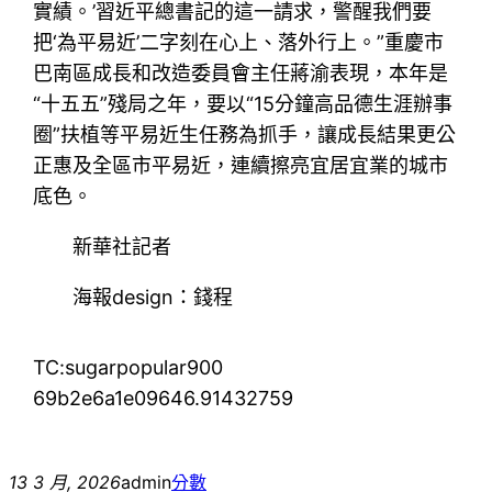
實績。’習近平總書記的這一請求，警醒我們要
把‘為平易近’二字刻在心上、落外行上。”重慶市
巴南區成長和改造委員會主任蔣渝表現，本年是
“十五五”殘局之年，要以“15分鐘高品德生涯辦事
圈”扶植等平易近生任務為抓手，讓成長結果更公
正惠及全區市平易近，連續擦亮宜居宜業的城市
底色。
新華社記者
海報design：錢程
TC:sugarpopular900
69b2e6a1e09646.91432759
13 3 月, 2026
admin
分數