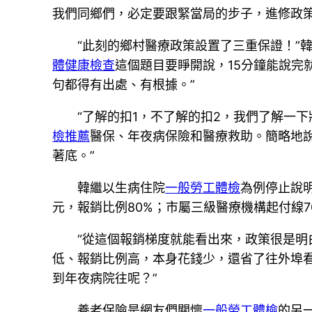
我們同鄉們，必定要跟緊當局的步子，進修政
“此刻的鄉村醫療政策設置了三重保證！”
體健康檢查
這個題目要睜開說，15分鐘能說完
句都得有出處、有根據。”
“了解的扣1，不了解的扣2，我們了解一下
檢推薦
醫保、年夜病保險和醫療救助。簡略地
著底。”
韓繼以生病住院
一般勞工體檢
為例停止說明
元，報銷比例80%；市屬三級醫療機構起付線70
“從這個報銷梯度就能看出來，政策很是明
低、報銷比例高，本身花錢少，還省了往外埠
到年夜病院往呢？”
養老保險是網友們關懷
一般勞工體檢
的另