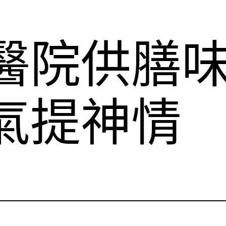
傳醫院供膳
氣提神情