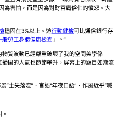
因為害怕，而是因為對財富庸俗化的憤怒。大
檢
穩固在3%以上。這
行動健檢
可比通俗銀行存
一般勞工身體健康檢查
」。”
的物質波動已經嚴重破壞了我的空間美學係
直播間的人氣也節節攀升，屏幕上的題目如潮流
“土失落渣”、言語“年夜口語”、作風近乎“喊
叫。