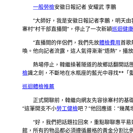
一般勞檢
安徽日報記者 安耀武 李鵬
“大師好，我是安徽日報記者李鵬，明天由
寨村“村干部直播間”，停止了一次新穎
巡迴健
“直播間的伴侶們，我們先放
體檢費用
首歌
喚。他向記者流露，這人氣得漸漸“焐熱”，播
熱場停止，韓繼操著隧道的故鄉話翻開話匣
檢
識之劍，不斷地在水瓶座的藍光中尋找**「
巡迴體檢推薦
正式開聊前，韓繼向網友先容徐寨村的基礎
“這筆開支不小
勞工健檢
吧？”他回應道：“幾萬
“好，我們把話題拉回來，重點聊聊惠平易
館，所有的物品都必須遵循嚴格的黃金分割比