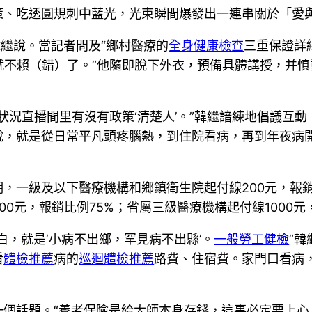
策、吃透圓規刺中藍光，光束瞬間爆發出一連串關於「愛與
韓繼說。當記者問及“鄉村醫療的
全身健康檢查
三重保證詳
就不賴（錯）了。”他隨即脫下外衣，預備具體講授，并慎
狀況直播間里有沒有政策‘清楚人’。”韓繼諳練地倡議互
說，就是從日常平凡頭疼腦熱，到住院看病，再到年夜病
，一級及以下醫療機構和鄉鎮衛生院起付線200元，報銷
0元，報銷比例75%；省屬三級醫療機構起付線1000元
白，就是‘小病不出鄉，罕見病不出縣’。
一般勞工健檢
”
看
體檢推薦
病的
巡迴體檢推薦
路費、住宿費。家門口看病
一個話題。“養老保險是給大師本身存錢，這事必定要上心