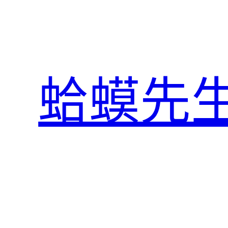
跳
至
主
要
內
蛤蟆先
容