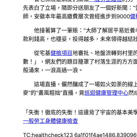
先表白了立場，隨即分送朋友了一個好新聞：
師，安徽本年最高繳費層次曾經進步到9000
健
他接著算了一筆賬：“大師了解居平易近養
款利錢高，也穩妥，投得越多，未來領得越結壯
從宅基
健檢項目
地審批、地盤流轉到村里
數！」，網友們的題目籠罩了村落生涯的方方
般涌來，一浪高過一浪。
這場直播，儼然釀成了一場如火如荼的線上
麥”的“畫風粗拙”直播，竟
巡迴健康管理中心
然
「失衡！徹底的失衡！這違背了宇宙的基本美
一般勞工身體健康檢查
TC:healthcheck123 6a1f01f4ae1486.83909