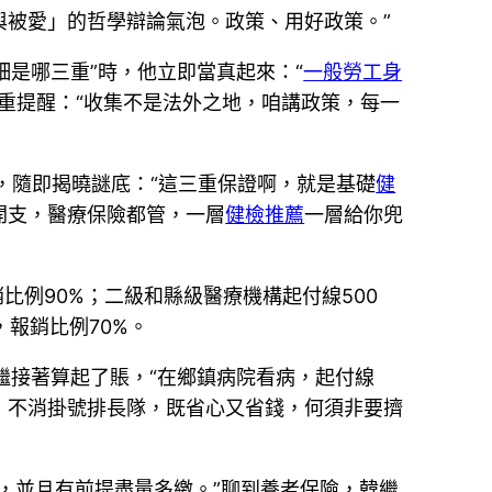
被愛」的哲學辯論氣泡。政策、用好政策。”
細是哪三重”時，他立即當真起來：“
一般勞工身
重提醒：“收集不是法外之地，咱講政策，每一
動，隨即揭曉謎底：“這三重保證啊，就是基礎
健
開支，醫療保險都管，一層
健檢推薦
一層給你兜
比例90%；二級和縣級醫療機構起付線500
，報銷比例70%。
韓繼接著算起了賬，“在鄉鎮病院看病，起付線
，不消掛號排長隊，既省心又省錢，何須非要擠
，並且有前提盡量多繳。”聊到養老保險，韓繼