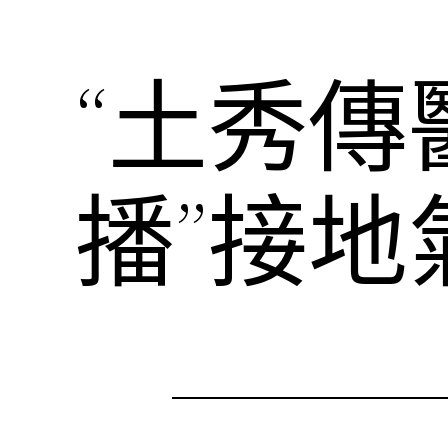
“土秀
播”接地