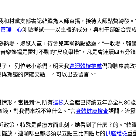
我和村黨支部書記韓繼為大師直播，接待大師點贊轉發。
康管理中心
測驗考試——以主播的成分，與村干部配合完成
熱熱場、聚聚人氣，待會兒再聊熱點話題。”一收場，韓
放音樂熱場是雷打不動的“尺度舉措”，凡是會連續四五分
子，“列位老小爺們，明天我
巡迴體檢推薦
們聊聊惠農政
愛與孤獨的精確交點」。可以出去留言。”
情形。當提到“村所有
巡檢
人全體已持續五年為全村80
塊錢，對我們來說不算什么。”言
身體健康檢查
語間，流露
近政策，特殊是醫療方面此刻，她看到了什麼？的。”韓
例擺放，連咖啡豆都必須以五點三比四點七的
供膳體檢
重