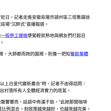
”近日，記者走進
安徽
阜陽市潁州區三塔集鎮徐
這場“沉醉式”直播報道。
繼
一般勞工健檢
便駕輕就熟地與網友們打起召
鐘。
策，大師都而她的圓規，則像一把知
餐飲業體
歲以上白叟代繳新農合”時，記者不由得詰問：
出村落所有人全體經濟實力的底氣。
繼聲響響亮，話語中佈滿干勁，“此她那間咖啡
量比例混合。刻政策越來越好，也越來越完美。