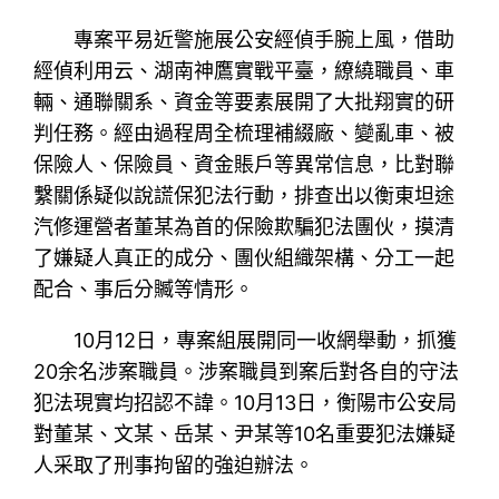
專案平易近警施展公安經偵手腕上風，借助
經偵利用云、湖南神鷹實戰平臺，繚繞職員、車
輛、通聯關系、資金等要素展開了大批翔實的研
判任務。經由過程周全梳理補綴廠、變亂車、被
保險人、保險員、資金賬戶等異常信息，比對聯
繫關係疑似說謊保犯法行動，排查出以衡東坦途
汽修運營者董某為首的保險欺騙犯法團伙，摸清
了嫌疑人真正的成分、團伙組織架構、分工一起
配合、事后分贓等情形。
10月12日，專案組展開同一收網舉動，抓獲
20余名涉案職員。涉案職員到案后對各自的守法
犯法現實均招認不諱。10月13日，衡陽市公安局
對董某、文某、岳某、尹某等10名重要犯法嫌疑
人采取了刑事拘留的強迫辦法。