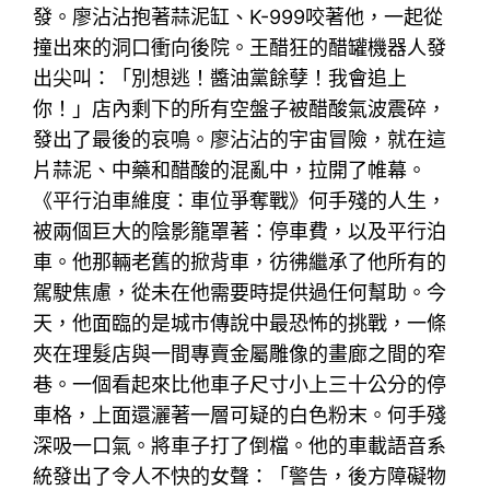
發。廖沾沾抱著蒜泥缸、K-999咬著他，一起從
撞出來的洞口衝向後院。王醋狂的醋罐機器人發
出尖叫：「別想逃！醬油黨餘孽！我會追上
你！」店內剩下的所有空盤子被醋酸氣波震碎，
發出了最後的哀鳴。廖沾沾的宇宙冒險，就在這
片蒜泥、中藥和醋酸的混亂中，拉開了帷幕。
《平行泊車維度：車位爭奪戰》何手殘的人生，
被兩個巨大的陰影籠罩著：停車費，以及平行泊
車。他那輛老舊的掀背車，彷彿繼承了他所有的
駕駛焦慮，從未在他需要時提供過任何幫助。今
天，他面臨的是城市傳說中最恐怖的挑戰，一條
夾在理髮店與一間專賣金屬雕像的畫廊之間的窄
巷。一個看起來比他車子尺寸小上三十公分的停
車格，上面還灑著一層可疑的白色粉末。何手殘
深吸一口氣。將車子打了倒檔。他的車載語音系
統發出了令人不快的女聲：「警告，後方障礙物