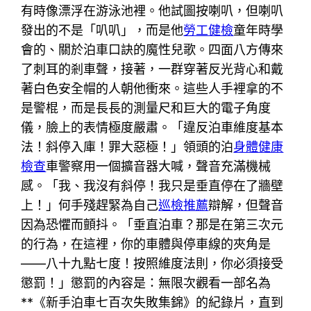
有時像漂浮在游泳池裡。他試圖按喇叭，但喇叭
發出的不是「叭叭」，而是他
勞工健檢
童年時學
會的、關於泊車口訣的魔性兒歌。四面八方傳來
了刺耳的剎車聲，接著，一群穿著反光背心和戴
著白色安全帽的人朝他衝來。這些人手裡拿的不
是警棍，而是長長的測量尺和巨大的電子角度
儀，臉上的表情極度嚴肅。「違反泊車維度基本
法！斜停入庫！罪大惡極！」領頭的泊
身體健康
檢查
車警察用一個擴音器大喊，聲音充滿機械
感。「我、我沒有斜停！我只是垂直停在了牆壁
上！」何手殘趕緊為自己
巡檢推薦
辯解，但聲音
因為恐懼而顫抖。「垂直泊車？那是在第三次元
的行為，在這裡，你的車體與停車線的夾角是
——八十九點七度！按照維度法則，你必須接受
懲罰！」懲罰的內容是：無限次觀看一部名為
**《新手泊車七百次失敗集錦》的紀錄片，直到