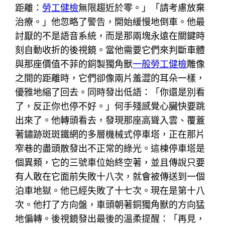
距離：
勞工健檢
無限趨近於零。」「請考慮放棄
治療。」他忽略了警告，開始緩慢地倒車。他最
討厭的不是語音系統，而是那兩塊永遠在關鍵時
刻自動收折的後視鏡。當他需要它們來判斷車體
與那座價值不菲的銅製獨角獸
一般勞工健檢
雕像
之間的距離時，它們卻像兩片羞澀的耳朵一樣，
優雅地縮了回去。同時發出低語：「你還是別看
了，反正你也停不好。」何手殘感覺心臟快要跳
出來了。他轉頭看去，發現那座高聳入雲、覆蓋
著鏽跡斑斑鐵網的多層機械式停車塔，正在那片
窄巷的盡頭散發出不正常的綠光。這棟停車塔是
個異類，它的三號車位始終空著，並且傳說只要
有人敢在它面前失敗十八次，就會被傳送到一個
泊車地獄。他已經失敗了十七次。現在是第十八
次。他打了方向盤，車頭朝著銅獨角獸的方向猛
地偏轉。後視鏡發出最後的溫柔提醒：「再見，