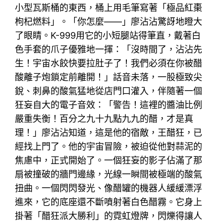
小型瓦斯桶的東西，桶上用毛筆寫著「極品紅棗
枸杞燃料」。「你怎麼——」廖沾沾驚訝地瞪大
了眼睛。K-999用它的小短腿站得筆直，戴著白
色手套的爪子優雅地一揮：「沒時間了，沾沾先
生！宇宙水餃快要拉肚子了！我們必須在你被醋
酸離子炮鎖定前離開！」話音未落，一股極致尖
銳、刺鼻的酸氣猛地從店門口灌入，伴隨著一個
狂妄自大的電子音效：「警告！這裡的醬油比例
嚴重失衡！百分之九十九點九九的醋，才是真
理！」廖沾沾知道，這是他的宿敵，王醋狂，已
經找上門了。他的宇宙冒險，被迫從他對蒜泥的
焦慮中，正式開始了。一個狂妄的影子佔滿了那
扇被撞破的牆門邊緣，光線一瞬間被極端的酸氣
扭曲。一個閃閃發光、像醋罐的機器人緩緩漂浮
進來，它的底座還不斷噴射著白色醋霧。它身上
掛著「醋狂派大勝利」的霓虹燈牌，閃爍得讓人