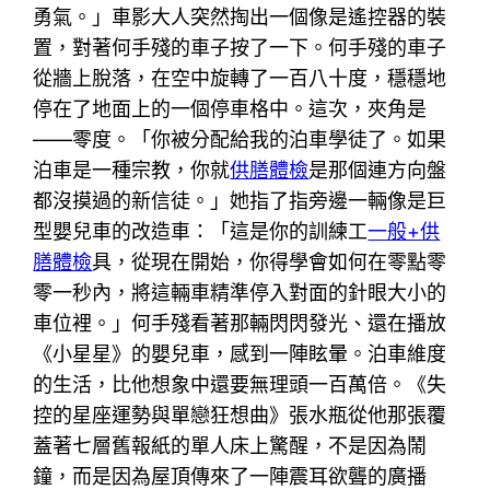
勇氣。」車影大人突然掏出一個像是遙控器的裝
置，對著何手殘的車子按了一下。何手殘的車子
從牆上脫落，在空中旋轉了一百八十度，穩穩地
停在了地面上的一個停車格中。這次，夾角是
——零度。「你被分配給我的泊車學徒了。如果
泊車是一種宗教，你就
供膳體檢
是那個連方向盤
都沒摸過的新信徒。」她指了指旁邊一輛像是巨
型嬰兒車的改造車：「這是你的訓練工
一般+供
膳體檢
具，從現在開始，你得學會如何在零點零
零一秒內，將這輛車精準停入對面的針眼大小的
車位裡。」何手殘看著那輛閃閃發光、還在播放
《小星星》的嬰兒車，感到一陣眩暈。泊車維度
的生活，比他想象中還要無理頭一百萬倍。《失
控的星座運勢與單戀狂想曲》張水瓶從他那張覆
蓋著七層舊報紙的單人床上驚醒，不是因為鬧
鐘，而是因為屋頂傳來了一陣震耳欲聾的廣播