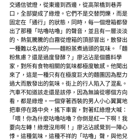
交通信號燈，從東邊到西邊，從高架橋到巷弄
口，全部變成了綠燈。它們不是交替閃爍，而是
固定在「通行」的狀態，同時，每一個燈箱都發
出了那種「咕嚕咕嚕」的聲音，並且有一層淡淡
的、熱氣騰騰的白霧從燈箱的頂部冒出，散發出
一種難以名狀的——麵粉蒸煮過頭的氣味。「麵
粉焦慮？還是過度發酵？」廖沾沾是個醬料學
家，對所有食物相關的氣味都極度敏感。他聞出
來了，這是一種只有在極度巨大的麵團因為壓力
過大而散發出的氣味。街上的行人陷入了混亂。
汽車不知道該走還是該停，因為無論從哪個方向
看，都是綠燈。一個穿著西裝的男人小心翼翼地
把車停在路中央，搖下車窗，對著紅綠燈大喊：
「喂！你為什麼咕嚕咕嚕？你倒是紅一下啊！我
要向左轉！綠燈沒用啊！」廖沾沾感覺到一陣心
悸。這種氣味，這種不祥的「咕嚕」聲，與他兒