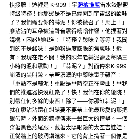
快接聽！這裡是 K-999！宇
體檢推薦
宙水餃聯盟
特級特務！你那邊是不是已經聞到宇宙級的酸味
了？我們需要你的蒜泥！你被徵召了！馬上！」
廖沾沾的耳朵被這聲音震得嗡嗡作響，他捏著對
講機，困惑地喊道：「特務？酸味？等等！我聞
到的不是酸味！是麵粉過度膨脹的焦慮味！還
有，我現在走不開！我的陳年老蒜泥需要每隔三
小時的溫和震動！」「蒜泥？」對面傳來K-999
崩潰的尖叫聲，帶著濃濃的中藥味電子雜音：
「重點不是蒜泥！重點是**時空正在彎曲！**我
們的推進器快沒紅棗了！快！我們在你的後院！
別帶任何多餘的東西！除了——你那缸蒜泥！」
就在廖沾沾還在糾結要不要帶上他最珍愛的那把
銀勺時，外面的牆壁傳來一聲巨大的撞擊。一個
穿著黑色燕尾服、戴著太陽眼鏡的太空吉娃娃，
正從牆上的破洞鑽進來。它的背上揹著一個像是