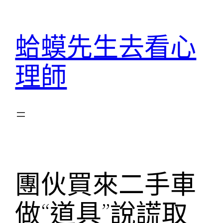
跳
至
蛤蟆先生去看心
主
要
理師
內
容
團伙買來二手車
做“道具”說謊取