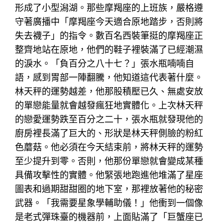
形成了小型潟湖。那些摩羯座的上班族，嚴格遵
守著廣播中「摩羯座今天適合原地踏步，否則將
失去襪子」的指令。數百名西裝筆挺的摩羯座正
整齊地站在原地，他們的鞋子裡裝滿了已經潮濕
的淚水。「負百分之八十七？」張水瓶喃喃自
語，感到胃部一陣翻騰，他知道這代表著什麼。
林天秤的運勢越差，他那股積壓已久、無處安放
的單戀能量就會越發瘋狂地實體化。上次林天秤
的戀愛運勢跌至百分之二十，張水瓶就發現他的
廚房裡長滿了巨大的、形狀是林天秤側臉的粉紅
色蘑菇。他必須在今天結束前，將林天秤的運勢
至少提升到零。否則，他那份單戀就會變成某種
具備攻擊性的實體。他緊張地跑進他堆滿了星座
圖表和過期甜甜圈的地下室，那裡放著他的秘密
武器。「我需要星象學輔助儀！」他衝到一個像
是老式彈珠臺的機器前，上面貼滿了「巨蟹座已