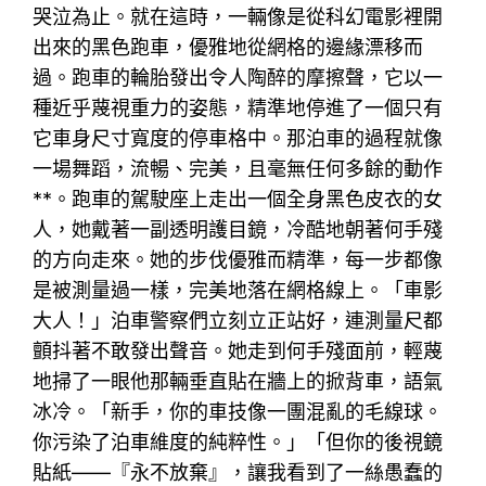
哭泣為止。就在這時，一輛像是從科幻電影裡開
出來的黑色跑車，優雅地從網格的邊緣漂移而
過。跑車的輪胎發出令人陶醉的摩擦聲，它以一
種近乎蔑視重力的姿態，精準地停進了一個只有
它車身尺寸寬度的停車格中。那泊車的過程就像
一場舞蹈，流暢、完美，且毫無任何多餘的動作
**。跑車的駕駛座上走出一個全身黑色皮衣的女
人，她戴著一副透明護目鏡，冷酷地朝著何手殘
的方向走來。她的步伐優雅而精準，每一步都像
是被測量過一樣，完美地落在網格線上。「車影
大人！」泊車警察們立刻立正站好，連測量尺都
顫抖著不敢發出聲音。她走到何手殘面前，輕蔑
地掃了一眼他那輛垂直貼在牆上的掀背車，語氣
冰冷。「新手，你的車技像一團混亂的毛線球。
你污染了泊車維度的純粹性。」「但你的後視鏡
貼紙——『永不放棄』，讓我看到了一絲愚蠢的