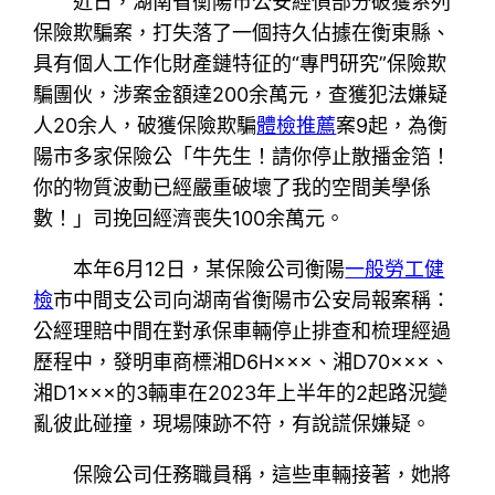
近日，湖南省衡陽市公安經偵部分破獲系列
保險欺騙案，打失落了一個持久佔據在衡東縣、
具有個人工作化財產鏈特征的“專門研究”保險欺
騙團伙，涉案金額達200余萬元，查獲犯法嫌疑
人20余人，破獲保險欺騙
體檢推薦
案9起，為衡
陽市多家保險公「牛先生！請你停止散播金箔！
你的物質波動已經嚴重破壞了我的空間美學係
數！」司挽回經濟喪失100余萬元。
本年6月12日，某保險公司衡陽
一般勞工健
檢
市中間支公司向湖南省衡陽市公安局報案稱：
公經理賠中間在對承保車輛停止排查和梳理經過
歷程中，發明車商標湘D6H×××、湘D70×××、
湘D1×××的3輛車在2023年上半年的2起路況變
亂彼此碰撞，現場陳跡不符，有說謊保嫌疑。
保險公司任務職員稱，這些車輛接著，她將