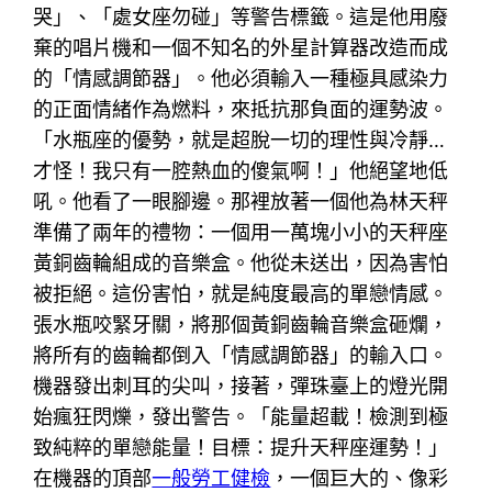
哭」、「處女座勿碰」等警告標籤。這是他用廢
棄的唱片機和一個不知名的外星計算器改造而成
的「情感調節器」。他必須輸入一種極具感染力
的正面情緒作為燃料，來抵抗那負面的運勢波。
「水瓶座的優勢，就是超脫一切的理性與冷靜…
才怪！我只有一腔熱血的傻氣啊！」他絕望地低
吼。他看了一眼腳邊。那裡放著一個他為林天秤
準備了兩年的禮物：一個用一萬塊小小的天秤座
黃銅齒輪組成的音樂盒。他從未送出，因為害怕
被拒絕。這份害怕，就是純度最高的單戀情感。
張水瓶咬緊牙關，將那個黃銅齒輪音樂盒砸爛，
將所有的齒輪都倒入「情感調節器」的輸入口。
機器發出刺耳的尖叫，接著，彈珠臺上的燈光開
始瘋狂閃爍，發出警告。「能量超載！檢測到極
致純粹的單戀能量！目標：提升天秤座運勢！」
在機器的頂部
一般勞工健檢
，一個巨大的、像彩