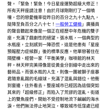
聲。「緊急！緊急！今日星座運勢超級大修正！
所有天秤座請注意！由於月球剛剛打了一個噴
嚏，您的戀愛機率從昨日的百分之九十九點九，
陡降至負百分之八十七！
一般勞工健檢
」廣播員
的聲音聽起來像是一個正在經歷中年危機的雙子
座，充滿了戲劇性的絕望。張水瓶，一個典型的
水瓶座，立刻感到一陣恐慌，這是他患有「星座
預報壓力症候群」後的標準反應。他單戀著住在
隔壁棟、經營一家「平衡美學」咖啡館的林天
秤。林天秤完美得像是從黃金分割線中走出來的
藝術品。而張水瓶的人生，則像一團被獅子座暴
君隨意亂踢的毛線球，充滿了混亂與錯位。他衝
到窗邊，往外看去。整座城市已經因為這個突如
其來的「超級修正」而陷入了荒謬的混亂。街道
上的雙魚座們，開始不受控制地流下鹹鹹的海水
淚，他們無法停止地哭泣，導致城市低窪處已經