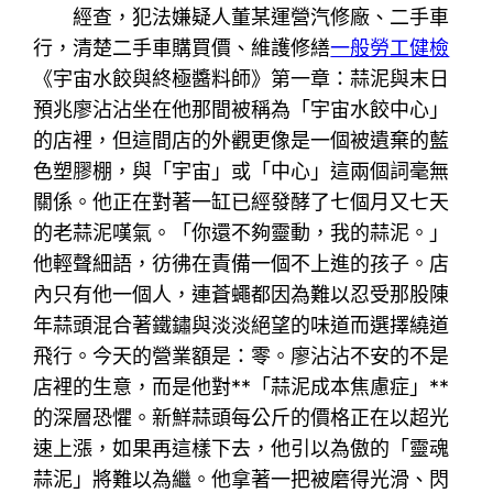
經查，犯法嫌疑人董某運營汽修廠、二手車
行，清楚二手車購買價、維護修繕
一般勞工健檢
《宇宙水餃與終極醬料師》第一章：蒜泥與末日
預兆廖沾沾坐在他那間被稱為「宇宙水餃中心」
的店裡，但這間店的外觀更像是一個被遺棄的藍
色塑膠棚，與「宇宙」或「中心」這兩個詞毫無
關係。他正在對著一缸已經發酵了七個月又七天
的老蒜泥嘆氣。「你還不夠靈動，我的蒜泥。」
他輕聲細語，彷彿在責備一個不上進的孩子。店
內只有他一個人，連蒼蠅都因為難以忍受那股陳
年蒜頭混合著鐵鏽與淡淡絕望的味道而選擇繞道
飛行。今天的營業額是：零。廖沾沾不安的不是
店裡的生意，而是他對**「蒜泥成本焦慮症」**
的深層恐懼。新鮮蒜頭每公斤的價格正在以超光
速上漲，如果再這樣下去，他引以為傲的「靈魂
蒜泥」將難以為繼。他拿著一把被磨得光滑、閃