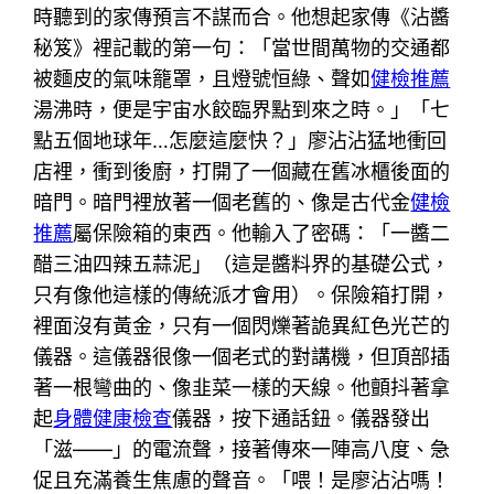
時聽到的家傳預言不謀而合。他想起家傳《沾醬
秘笈》裡記載的第一句：「當世間萬物的交通都
被麵皮的氣味籠罩，且燈號恒綠、聲如
健檢推薦
湯沸時，便是宇宙水餃臨界點到來之時。」「七
點五個地球年…怎麼這麼快？」廖沾沾猛地衝回
店裡，衝到後廚，打開了一個藏在舊冰櫃後面的
暗門。暗門裡放著一個老舊的、像是古代金
健檢
推薦
屬保險箱的東西。他輸入了密碼：「一醬二
醋三油四辣五蒜泥」（這是醬料界的基礎公式，
只有像他這樣的傳統派才會用）。保險箱打開，
裡面沒有黃金，只有一個閃爍著詭異紅色光芒的
儀器。這儀器很像一個老式的對講機，但頂部插
著一根彎曲的、像韭菜一樣的天線。他顫抖著拿
起
身體健康檢查
儀器，按下通話鈕。儀器發出
「滋——」的電流聲，接著傳來一陣高八度、急
促且充滿養生焦慮的聲音。「喂！是廖沾沾嗎！