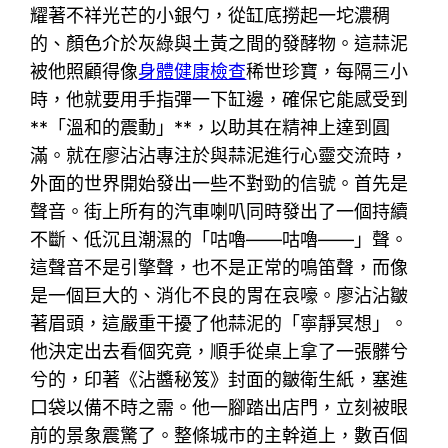
耀著不祥光芒的小銀勺，從缸底撈起一坨濃稠
的、顏色介於灰綠與土黃之間的發酵物。這蒜泥
被他照顧得像
身體健康檢查
稀世珍寶，每隔三小
時，他就要用手指彈一下缸邊，確保它能感受到
**「溫和的震動」**，以助其在精神上達到圓
滿。就在廖沾沾專注於與蒜泥進行心靈交流時，
外面的世界開始發出一些不對勁的信號。首先是
聲音。街上所有的汽車喇叭同時發出了一個持續
不斷、低沉且潮濕的「咕嚕——咕嚕——」聲。
這聲音不是引擎聲，也不是正常的鳴笛聲，而像
是一個巨大的、消化不良的胃在哀嚎。廖沾沾皺
著眉頭，這嚴重干擾了他蒜泥的「寧靜冥想」。
他決定出去看個究竟，順手從桌上拿了一張髒兮
兮的，印著《沾醬秘笈》封面的皺衛生紙，塞進
口袋以備不時之需。他一腳踏出店門，立刻被眼
前的景象震驚了。整條城市的主幹道上，數百個