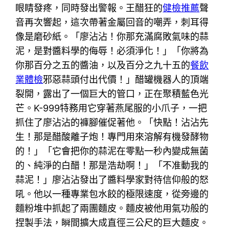
眼睛發疼，同時發出警報。王醋狂的
健檢推薦
聲
音再次響起，這次帶著金屬回音的嘲弄，刺耳得
像是磨砂紙。「廖沾沾！你那充滿腐敗氣味的蒜
泥，是對醬料學的侮辱！必須淨化！」「你將為
你那百分之五的醬油，以及百分之九十五的
餐飲
業體檢
邪惡蒜頭付出代價！」醋罐機器人的頂端
裂開，露出了一個巨大的管口，正在聚積藍色光
芒。K-999特務用它穿著燕尾服的小爪子，一把
抓住了廖沾沾的褲腳催促著他。「快點！沾沾先
生！那是醋酸離子炮！專門用來溶解有機發酵物
的！」「它會把你的蒜泥在零點一秒內變成無菌
的、純淨的白醋！那是浩劫啊！」「不准動我的
蒜泥！」廖沾沾發出了醬料學家對待信仰般的怒
吼。他以一種專業包水餃的極限速度，從旁邊的
麵粉堆中抓起了兩團麵皮。麵皮被他用氣功般的
捏製手法，瞬間擴大成直徑三公尺的巨大麵皮。