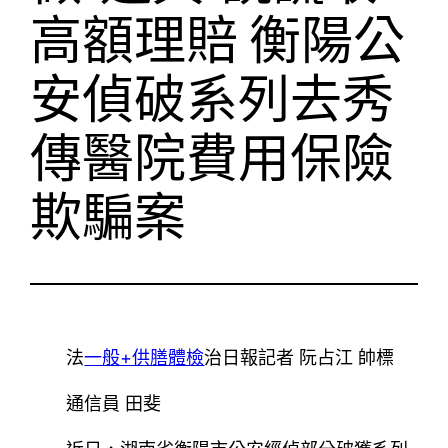
高額理賠 衡陽公
安偵破系列去秀
傳醫院費用保險
欺騙案
法
一般+供膳體檢
治日報記者 阮占江 帥標
通信員 田斐