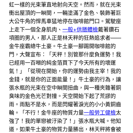
虹一樣的光束筆直地射向天空。然而，就在光束
衝出屋頂的一瞬間，一輛塗滿了金色、裝飾著巨
大公牛角的悍馬車猛地停在咖啡館門口。駕駛座
上走下一個全身肌肉、
一般+供膳體檢
戴著鑽石
項圈的男人，那人正是林天秤的狂熱追求者——
金牛座霸總牛土豪。牛土豪一腳踢開咖啡館的
門，大聲宣布：「天秤！別管那什麼負運勢！我
已經用一百噸的純金箔買下了今天所有的壞運
氣！」「從現在開始，你的運勢由我主宰！我的
金錢，就是你的正面能量！」牛土豪的行為，讓
張水瓶的光束在空中瞬間扭曲，與一種夾雜著銅
臭味的金色光芒對撞。天空開始下起了荒謬的
雨。雨點不是水，而是閃耀著淚光的小小黃銅齒
輪。「不行！金牛座的物質力量
一般勞工健檢
太
強了！我的單戀被汙染了！」張水瓶大喊。他知
道，如果牛土豪的物質力量勝出，林天秤將會被