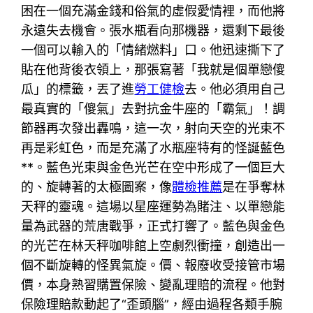
困在一個充滿金錢和俗氣的虛假愛情裡，而他將
永遠失去機會。張水瓶看向那機器，還剩下最後
一個可以輸入的「情緒燃料」口。他迅速撕下了
貼在他背後衣領上，那張寫著「我就是個單戀傻
瓜」的標籤，丟了進
勞工健檢
去。他必須用自己
最真實的「傻氣」去對抗金牛座的「霸氣」！調
節器再次發出轟鳴，這一次，射向天空的光束不
再是彩虹色，而是充滿了水瓶座特有的怪誕藍色
**。藍色光束與金色光芒在空中形成了一個巨大
的、旋轉著的太極圖案，像
體檢推薦
是在爭奪林
天秤的靈魂。這場以星座運勢為賭注、以單戀能
量為武器的荒唐戰爭，正式打響了。藍色與金色
的光芒在林天秤咖啡館上空劇烈衝撞，創造出一
個不斷旋轉的怪異氣旋。價、報廢收受接管市場
價，本身熟習購置保險、變亂理賠的流程。他對
保險理賠款動起了“歪頭腦”，經由過程各類手腕