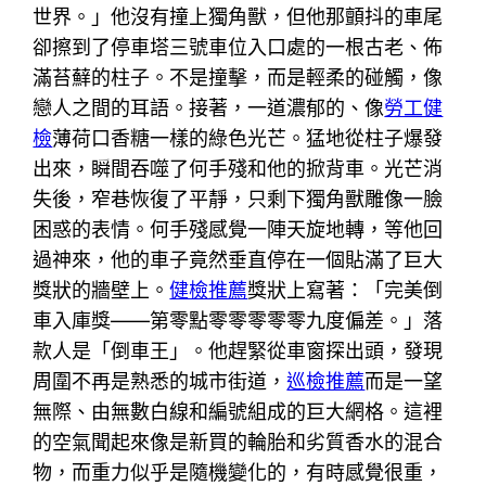
世界。」他沒有撞上獨角獸，但他那顫抖的車尾
卻擦到了停車塔三號車位入口處的一根古老、佈
滿苔蘚的柱子。不是撞擊，而是輕柔的碰觸，像
戀人之間的耳語。接著，一道濃郁的、像
勞工健
檢
薄荷口香糖一樣的綠色光芒。猛地從柱子爆發
出來，瞬間吞噬了何手殘和他的掀背車。光芒消
失後，窄巷恢復了平靜，只剩下獨角獸雕像一臉
困惑的表情。何手殘感覺一陣天旋地轉，等他回
過神來，他的車子竟然垂直停在一個貼滿了巨大
獎狀的牆壁上。
健檢推薦
獎狀上寫著：「完美倒
車入庫獎——第零點零零零零零九度偏差。」落
款人是「倒車王」。他趕緊從車窗探出頭，發現
周圍不再是熟悉的城市街道，
巡檢推薦
而是一望
無際、由無數白線和編號組成的巨大網格。這裡
的空氣聞起來像是新買的輪胎和劣質香水的混合
物，而重力似乎是隨機變化的，有時感覺很重，