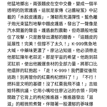
他猛地擲出，兩張麵皮在空中交疊，變成一個半
透明的防禦護盾。這就是家傳《沾醬秘笈》中記
載的「水餃皮護盾」，薄韌而充滿彈性。藍色離
子炮光束猛烈地擊中麵皮護盾，發出了一聲像是
汽水開蓋的聲音。護盾劇烈震動，但奇蹟般地擋
住了攻擊，只是散發出濃郁的麵香。「這麵皮的
延展性！完美！但撐不了太久！」K-999焦急地
大喊，中藥味更濃了。廖沾沾知道，他必須帶走
他那缸陳年老蒜泥，那是宇宙的希望。他跑到蒜
泥缸前，使出他搬運食材的全部力量，將那口比
他還胖的缸抱起。「走！K-999！我們要從後院
逃跑！別再管你的紅棗枸杞燃料了！」「不行！
燃料是文明的基礎！沒了紅棗我飛不遠！」吉娃
娃特務抗議。它用小嘴咬住廖沾沾的衣領，同時
開啟了它背上的枸杞推進器。推進器發出「滋
滋」的輕微煎煮聲，伴隨著一股濃郁的蔘味爆