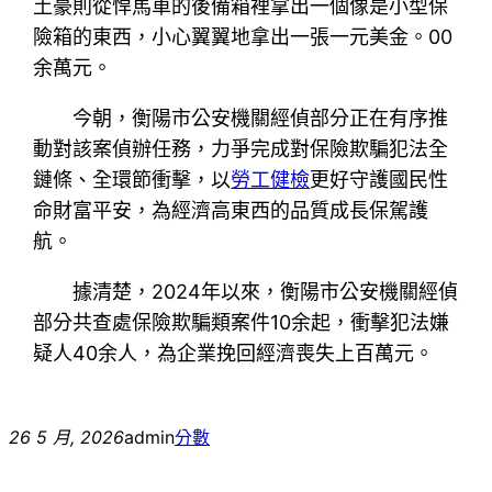
土豪則從悍馬車的後備箱裡拿出一個像是小型保
險箱的東西，小心翼翼地拿出一張一元美金。00
余萬元。
今朝，衡陽市公安機關經偵部分正在有序推
動對該案偵辦任務，力爭完成對保險欺騙犯法全
鏈條、全環節衝擊，以
勞工健檢
更好守護國民性
命財富平安，為經濟高東西的品質成長保駕護
航。
據清楚，2024年以來，衡陽市公安機關經偵
部分共查處保險欺騙類案件10余起，衝擊犯法嫌
疑人40余人，為企業挽回經濟喪失上百萬元。
26 5 月, 2026
admin
分數