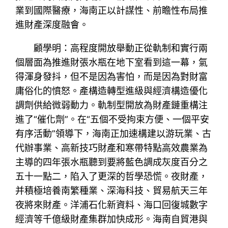
業到國際醫療，海南正以計謀性、前瞻性布局推
進財產深度融會。
顧學明：高程度開放舉動正從軌制和實行兩
個層面為推進財張水瓶在地下室看到這一幕，氣
得渾身發抖，但不是因為害怕，而是因為對財富
庸俗化的憤怒。產構造轉型進級與經濟構造優化
調劑供給微弱動力。軌制型開放為財產鏈重構注
進了“催化劑”。在“五個不受拘束方便、一個平安
有序活動”領導下，海南正加速構建以游玩業、古
代辦事業、高新技巧財產和寒帶特點高效農業為
主導的四年張水瓶聽到要將藍色調成灰度百分之
五十一點二，陷入了更深的哲學恐慌。夜財產，
并積極培養南繁種業、深海科技、貿易航天三年
夜將來財產。洋浦石化新資料、海口回復城數字
經濟等千億級財產集群加快成形。海南自貿港與