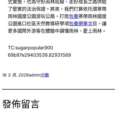
式實施，也為守好雨林底線、走好成長之路供給
了堅實的法治保證。將來，我們打算依托環寒帶
雨林國度公園游玩公路，打造
包養
寒帶雨林國度
公園進口社區天然教導研學項
包養網單次
目，讓
更多國際外游客在體驗中讀懂雨林、愛上雨林。
TC:sugarpopular900
69b97e29403539.82931569
18 3 月, 2026
admin
分數
發佈留言