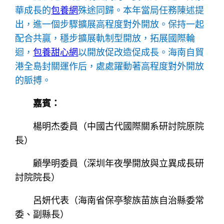
華成長的
包養網
殊途同歸。本年當局任務陳述提
出，進一個步驟擴展高程度對外開放。保持一起
配合共贏，穩步擴展軌制型開放，拓展國際輪
迴，
包養甜心網
以開放促改造促成長。海南自貿
港全島封關運作后，處處躍動著高程度對外開放
的脈搏。
嘉賓：
楊明杰委員（中國古代國際關系研討院原院
長）
顧學明委員（深圳年夜學開放與立異成長研
討院院長）
呂妍代表（海南省保亭黎族苗族自治縣委常
委、副縣長）