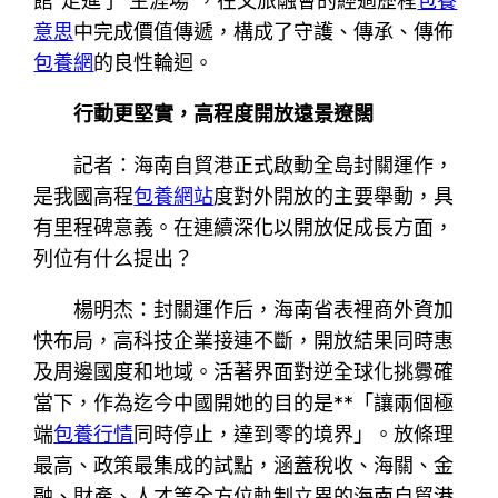
館”走進了“生涯場”，在文旅融會的經過歷程
包養
意思
中完成價值傳遞，構成了守護、傳承、傳佈
包養網
的良性輪迴。
行動更堅實，高程度開放遠景遼闊
記者：海南自貿港正式啟動全島封關運作，
是我國高程
包養網站
度對外開放的主要舉動，具
有里程碑意義。在連續深化以開放促成長方面，
列位有什么提出？
楊明杰：封關運作后，海南省表裡商外資加
快布局，高科技企業接連不斷，開放結果同時惠
及周邊國度和地域。活著界面對逆全球化挑釁確
當下，作為迄今中國開她的目的是**「讓兩個極
端
包養行情
同時停止，達到零的境界」。放條理
最高、政策最集成的試點，涵蓋稅收、海關、金
融、財產、人才等全方位軌制立異的海南自貿港