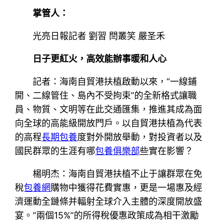
掌管人：
光亮日報記者 劉習 閆叢笑 嚴圣禾
日子更紅火，高效能辦事暖和人心
記者：海南自貿港扶植啟動以來，“一線鋪
開、二線管住、島內不受拘束”的全新格式讓職
員、物質、文明等在此交通匯集，推進其成為面
向全球的高能級開放門戶。以自貿港扶植為代表
的高程
長期包養
度對外開放舉動，對投資者以及
國民群眾的生涯有哪
包養俱樂部
些實在影響？
楊明杰：海南自貿港扶植不止于讓群眾在免
稅
包養網
購物中獲得花費實惠，更是一場惠及經
濟運動全鏈條并輻射全球介入主體的深度開放盛
宴。“兩個15%”的所得稅優惠政策成為相干激勵