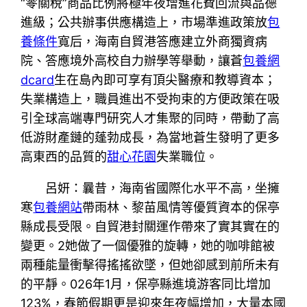
“零關稅”商品比例將極年夜增進花費回流與品德
進級；公共辦事供應構造上，市場準進政策放
包
養條件
寬后，海南自貿港答應建立外商獨資病
院、答應境外高校自力辦學等舉動，讓蒼
包養網
dcard
生在島內即可享有頂尖醫療和教導資本；
失業構造上，職員進出不受拘束的方便政策在吸
引全球高端專門研究人才集聚的同時，帶動了高
低游財產鏈的蓬勃成長，為當地蒼生發明了更多
高東西的品質的
甜心花園
失業職位。
呂妍：曩昔，海南省國際化水平不高，坐擁
寒
包養網站
帶雨林、黎苗風情等優質資本的保亭
縣成長受限。自貿港封關運作帶來了實其實在的
變更。2她做了一個優雅的旋轉，她的咖啡館被
兩種能量衝擊得搖搖欲墜，但她卻感到前所未有
的平靜。026年1月，保亭縣進境游客同比增加
123%，春節假期更是迎來年夜幅增加，大量本國