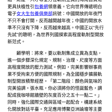
更具扶植性引
包養網
領意義。它向世界傳遞明白
電子
女大生包養俱樂部
訊號：中國開放的年夜門
不只不會打開，反而越開越年夜；中國的開放水
準不只沒有下降，反而越來越高。中國正以“先行
先試”的聰明，為世界列國摸索高程度軌制型開放
新范式。
顧學明：將來，要以軌制集成立異為支點，
進一個步驟深化規定、規制、治理、尺度等方面
高程度開放的壓力測試。例如，完美影響辦事商
業不受拘束方便的國際規制，為全國穩步擴展軌
制型開放積聚經歷。「第二階段：顏色與氣味的
完美協調。張水瓶，你必須將你的怪誕藍色，調
配成我咖啡館牆壁的灰度百分之五十一點二。」
同時，強化國際交通與區域一起配合，構建系統
化開放對話平臺。充足應用博鰲亞洲論壇等主要