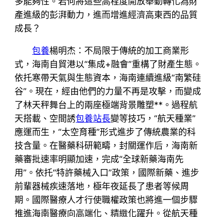
多能夠性。若何將這些高程度開放舉動轉化為財
產進級的彭湃動力，進而增進經濟高東西的品質
成長？
包養
楊明杰：不局限于傳統的加工商業形
式，海南自貿港以“集成+融會”重構了財產生態。
依托寒帶天氣與生態資本，海南連續進級“南繁硅
谷”。現在，經由他們的力量不再是攻擊，而變成
了林天秤舞台上的兩座極端背景雕塑**。過程航
天搭載、空間誘
包養站長
變等技巧，“航天種業”
應運而生，“太空育種”形式進步了傳統農業的科
技含量。在醫藥科研範疇，封關運作后，海南新
藥審批速率明顯加速，完成“全球新藥海南先
用”。依托“特許藥械入口”政策，國際新藥、進步
前輩器械疾速落地，極年夜延長了患者等候周
期。國際醫療人才行使職權政策也將進一個步驟
推進海南醫療向高端化、精緻化躍升。從航天種