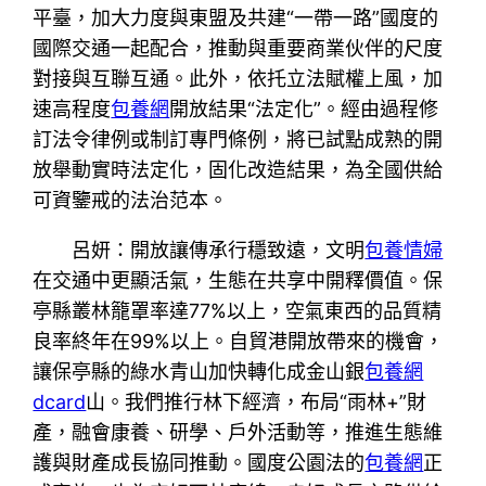
平臺，加大力度與東盟及共建“一帶一路”國度的
國際交通一起配合，推動與重要商業伙伴的尺度
對接與互聯互通。此外，依托立法賦權上風，加
速高程度
包養網
開放結果“法定化”。經由過程修
訂法令律例或制訂專門條例，將已試點成熟的開
放舉動實時法定化，固化改造結果，為全國供給
可資鑒戒的法治范本。
呂妍：開放讓傳承行穩致遠，文明
包養情婦
在交通中更顯活氣，生態在共享中開釋價值。保
亭縣叢林籠罩率達77%以上，空氣東西的品質精
良率終年在99%以上。自貿港開放帶來的機會，
讓保亭縣的綠水青山加快轉化成金山銀
包養網
dcard
山。我們推行林下經濟，布局“雨林+”財
產，融會康養、研學、戶外活動等，推進生態維
護與財產成長協同推動。國度公園法的
包養網
正