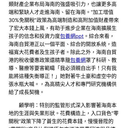
類財產企業布局海南的強盛吸引力，也讓更多高
端和緊缺人才走進海南、留在海南。“加工增值
30%免關稅”政策為高端制造和高附加值財產帶來
了宏大本錢上風，有助于進步企業在海南擴展生
孩子的信念和投資力度
包養網ppt
。綜合來看，
海南自貿港正以一個平面、綜合的開放系統，造
福寬大花費者及生孩子者。除此之外，海南自貿
港的稅收優惠政策還精準籠
包養網
罩了科研、教
導、醫療等要害範疇「我必須親自出手！只有我
能將這種失衡導正！」她對著牛土豪和虛空中的
張水瓶大喊。，為高精尖人才和專門研究機構供
給了成長契機。
顧學明：特別的監管形式深入影響著海南本
地的生涯與失業形狀。花費構造上，入口貨色“零
關稅”政策下降了蒼生的花費本錢，慢慢晉陞的