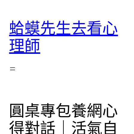
跳
至
蛤蟆先生去看心
主
要
理師
內
容
圓桌專包養網心
得對話｜活氣自