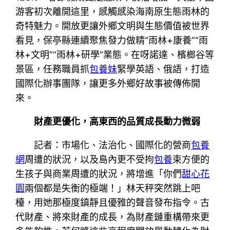
游客初次離開這里，感觸感染海南原生態雨林的
奇特魅力。開放更讓外鄉文明與生態價值被世界
看見，保亭縣連續聚焦發力做精“雨林+康養”“雨
林+文明”“雨林+研學”業態。在呀諾達、檳榔谷等
景區，任務職員抓
包養妹
緊學英語、俄語，打造
國際化辦事團隊，讓更多外鄉好故事被傳佈開
來。
財產更優化，高東西的品質成長動力微弱
記者：市場化、法治化、國際化的營商
包養
網
周遭的狀況，以及島內更不受拘
包養
束方便的
生孩子與商業周遭的狀況，將增進「你們
甜心花
園
兩個都是失衡的極端！」林天秤突然跳上吧
檯，用她那極度鎮靜且優雅的聲音發布指令。古
代財產、將來財產的成長，為財產鏈重構帶來更