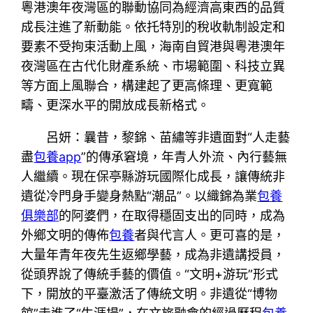
粵港澳年夜灣區的聯動協同為經濟高東西的品質
成長注進了新動能。依托特別的稅收軌制設定和
要素不受拘束活動上風，海南自貿港與粵港澳年
夜灣區在古代化財產系統、市場範圍、科技立異
等方面上風聯合，構建起了更高條理、更寬範
疇、更深水平的開放成長新格式。
呂妍：曩昔，黎錦、苗繡等非遺面對“人走藝
盡
包養app
”的傳承窘境，年青人外流、內行藝無
人繼續。現在保亭縣游玩國際化成長，讓傳統非
遺從冷門身手變身熱點“潮品”。以織錦為業
包養
俱樂部
的阿婆們，在取得穩固支出的同時，成為
外鄉文明的傳佈
包養
者與代言人。更可喜的是，
大量年青年夜先生返鄉學藝，成為非遺講授員，
從頭界說了傳統手藝的價值。“文明+游玩”形式
下，開放的平臺激活了傳統文明。非遺從“博物