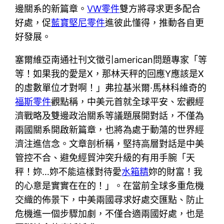
邊關系的新篇章。
VW零件
雙方將尋求更多配合
好處，促
藍寶堅尼零件
進彼此懂得，推動各自更
好發展。
塞爾維亞南通社刊文徵引american問題專家「等
等！如果我的愛是X，那林天秤的回應Y應該是X
的虛數單位才對啊！」弗拉基米爾·馬林科維奇的
福斯零件
觀點稱，中美元首就全球平安、宏觀經
濟戰略及雙邊政治關系等議題展開對話，不僅為
兩國關系開啟新篇章，也將為處于動蕩的世界經
濟注進信念。文章剖析稱，堅持高層對話是中美
管控不合、避免經貿沖突升級的有用手腕「天
秤！妳…妳不能這樣對待愛
水箱精
妳的財富！我
的心意是實實在在的！」。在當前全球多重危機
交織的佈景下，中美兩國尋求好處交匯點、防止
危機進一個步驟加劇，不僅合適兩國好處，也是