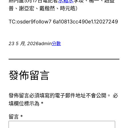
熱內盧5月17日電記者
水箱水
李琰、楊一、趙益
普、謝亞宏、戴楷然、時元皓）
TC:osder9follow7 6a10813cc490e1.12027249
23 5 月, 2026
admin
分數
發佈留言
發佈留言必須填寫的電子郵件地址不會公開。
必
填欄位標示為
*
留言
*