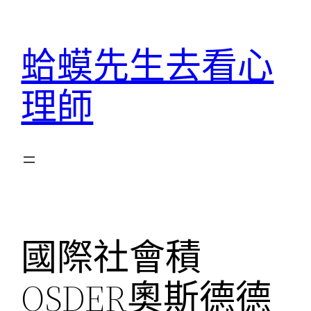
跳
至
蛤蟆先生去看心
主
要
理師
內
容
國際社會積
OSDER奧斯德德