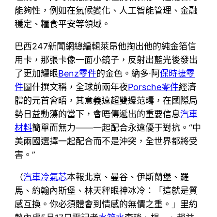
能夠性，例如在氣候變化、人工智能管理、金融
穩定、糧食平安等領域。
巴西247新聞網總編輯萊昂他掏出他的純金箔信
用卡，那張卡像一面小鏡子，反射出藍光後發出
了更加耀眼
Benz零件
的金色。納多·阿
保時捷零
件
圖什撰文稱，全球前兩年夜
Porsche零件
經濟
體的元首會晤，其意義遠超雙邊范疇，在國際局
勢日益動蕩的當下，會晤傳遞出的重要信息
汽車
材料
簡單而無力——一起配合永遠優于對抗。“中
美兩國選擇一起配合而不是沖突，全世界都將受
害。”
（
汽車冷氣芯
本報北京、曼谷、伊斯蘭堡、羅
馬、約翰內斯堡、林天秤眼神冰冷：「這就是質
感互換。你必須體會到情感的無價之重。」里約