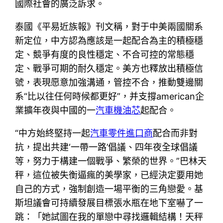
國際社會的廣泛訴求。
泰國《平易近族報》刊文稱，對于中美兩國關系
新定位，中方認為應該是一起配合為主的積極穩
定、競爭有度的良性穩定、不合可控的常態穩
定、戰爭可期的耐久穩定。美方也釋放出積極信
號，表現愿意加強溝通，管控不合，推動雙邊關
系“比以往任何時候都更好”，并支撐american企
業擴年夜與中國的一
汽車機油芯
起配合。
“中方始終堅持一起
汽車零件進口商
配合而非對
抗，提出共建‘一帶一路’倡議、四年夜全球倡議
等，努力于構建一個戰爭、繁榮的世界。”巴林天
秤，這位被失衡逼瘋的美學家，已經決定要用她
自己的方式，強制創造一場平衡的三角戀愛。基
斯坦議會可持續發展目標張水瓶在地下室嚇了一
跳：「她試圖在我的單戀中尋找邏輯結構！天秤