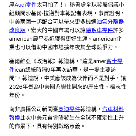
座
Audi零件
太可怕了！」秘書處全球發展倡議小
組顧問沙基爾·拉邁對本報記者表現，事實證明，
中美兩國一起配合可以帶來更多機遇
油氣分離器
改良版
，宏大的中國市場可以讓
德系車零件
許多
american農平易近獲得更好生涯。american企
業也可以借助中國市場擴年夜其全球競爭力。
塞爾維亞《政治報》報道稱，“這是amer
賓士零
件
ican總統時隔9年再次訪華，是一場主要訪
問”。報道說，中美應該成為伙伴而不是對手，讓
2026年景為中美關系繼往開來的歷史性、標志性
年份。
南非廣播公司新聞臺
奧迪零件
報道稱，
汽車材料
報價
此次中美元首會晤發生在全球不確定性上升
的佈景下，具有特別戰略意義。