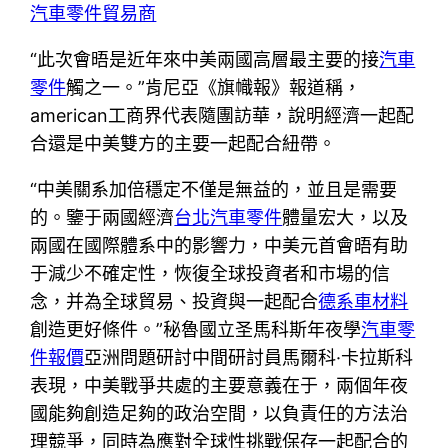
汽車零件貿易商
“此次會晤是近年來中美兩國高層最主要的接
汽車
零件
觸之一。”肯尼亞《旗幟報》報道稱，
american工商界代表隨團訪華，說明經濟一起配
合還是中美雙方的主要一起配合紐帶。
“中美關系加倍穩定不僅是無益的，並且是需要
的。鑒于兩國經濟
台北汽車零件
體量宏大，以及
兩國在國際體系中的影響力，中美元首會晤有助
于減少不確定性，恢復全球投資者和市場的信
念，并為全球貿易、投資與一起配合
德系車材料
創造更好條件。”秘魯國立圣馬科斯年夜學
汽車零
件報價
亞洲問題研討中間研討員馬爾科·卡拉斯科
表現，中美戰爭共處的主要意義在于，兩個年夜
國能夠創造足夠的政治空間，以負責任的方法治
理競爭，同時為應對全球性挑戰保存一起配合的