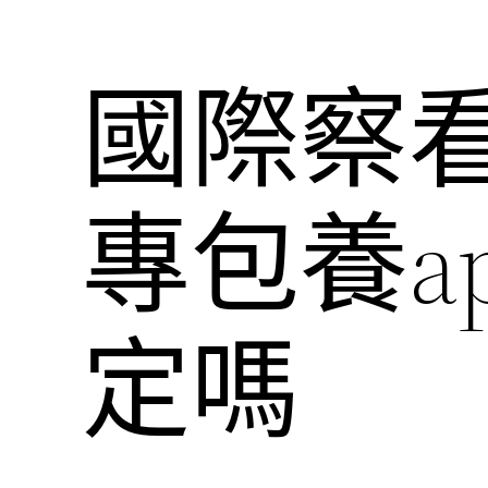
國際察
專包養a
定嗎