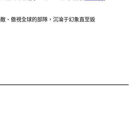
無敵、傲視全球的部隊，沉淪于幻象直至毀