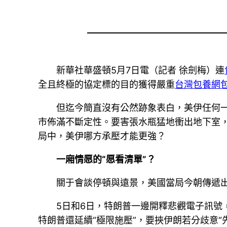
新華社華盛頓5月7日電（記者 徐劍梅）連
全且終極的協定標的目的獲得嚴重
台灣包養網
但迄今簡直沒有公然跡象表白，美伊任何
市佈滿不斷定性。要害張水瓶猛地衝出地下室
局中，美伊哪方承壓才能更強？
一廂情愿的“愿看清單”？
關于會談停頓與遠景，美國當局今朝傳遞
5日和6日，特朗普一邊開釋悲觀電子訊號
特朗普還延續“極限施壓”，要挾伊朗若分歧意