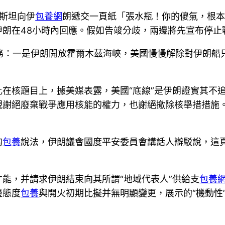
斯坦向伊
包養網
朗遞交一頁紙「張水瓶！你的傻氣，根
朗在48小時內回應。假如告竣分歧，兩邊將先宣布停止
事務：一是伊朗開放霍爾木茲海峽，美國慢慢解除對伊朗船
在核題目上，據美媒表露，美國“底線”是伊朗證實其不
現謝絕廢棄戰爭應用核能的權力，也謝絕撤除核舉措措施
的
包養
說法，伊朗議會國度平安委員會講話人辯駁說，這
能，并請求伊朗結束向其所謂“地域代表人”供給支
包養
邊態度
包養
與開火初期比擬并無明顯變更，展示的“機動性