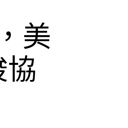
，美
竣協