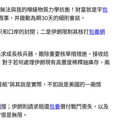
本無法與我的噸級物質力學抗衡！財富就是宇
包
戰事，并啟動為期30天的細則會談。
只和口岸的封閉；二是伊朗限制其核打
包養網
追求成長核兵器，撤除重要核舉措措施，接收結
。對于若何處理伊朗現有高豐度稀釋鈾庫存，兩
頁紙“與其說是實際，不如說是美國的一廂情
網
撐；伊朗則請求賠還
包養
償付戰鬥喪失，以及
”很是無限。