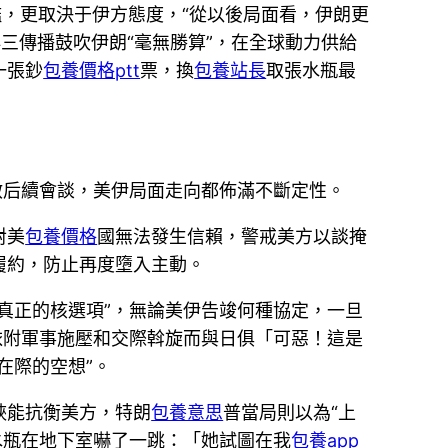
艦，更取決于伊方態度，“從以後局面看，伊朗更
三傳播鼓吹伊朗“毫無勝算”，在全球動力供給
一張鈔
包養價格ptt
票，換
包養站長
取張水瓶最
啟后續會談，美伊局面走向都佈滿不斷定性。
對美
包養價格
國無法發生信賴，警戒美方以談掩
履約，防止再度墮入主動。
真正的核選項”，無論美伊告竣何種協定，一旦
依附軍事施壓和交際斡旋而與日俱「可惡！這是
在際的空想”。
峽能抗衡美方，特朗
包養意思
普當局則以為“上
水瓶在地下室嚇了一跳：「她試圖在我
包養app