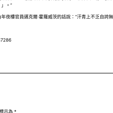
」。”
年夜樓官員邁克爾·霍羅威茨的話說：“汗青上不乏自誇
87286
標示為
*