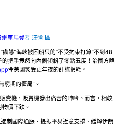
養網車馬費
者 汪強 攝
勸導”海峽被困船只的“不受拘束打算”不到48
子的把手竟然向內側傾斜了零點五度！治國方略
pp
令美國蒙受更年夜的計謀損耗。
無窮期的僵局”。
動販賣機，販賣機發出痛苦的呻吟。而言，相較
對物價下跌。
以遏制國際通脹、提振平易近意支撐、緩解伊朗