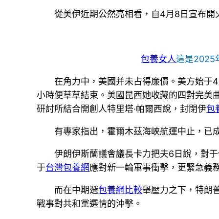
從美伊近期公然亮相看，自4月8日宣布開
包養女人
這是202
在角力中，美國并未占得廉價。美方始于4
小時便草草結束。美國昆西她收藏的四對完美
研討所結合開創人特里塔·帕爾西說，封閉伊
包
有專家指出，霍爾木茲海峽航運中止，已成
伊朗伊斯蘭議會議長卡力把夫6日說，對
于
台灣包養網
應對新一輪軍事衝擊，更緊急義
而在中期選
包養網比較
舉壓力之下，特朗
戰事對共和黨選情的沖擊。