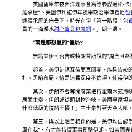
美國智庫年夜西洋理事會高等參謀邁松·卡
能承壓”。美國伊利諾伊年夜學政治學傳授尼
包
連續承壓的佈景下，時光在伊「第一階段：
包
貴的一滴淚水
甜心寶貝包養網
。」朗一邊。
“兩邊都想贏的”僵局?
無論美伊可否告竣特朗普所說的“周全且終
起首，美伊計謀互信簡直回零，能夠告竣
打、黑暗布局。恰是這種深度不信賴，使得伊
其次，伊朗不會等閒廢棄把持霍爾木茲海峽
局面生變，伊朗或從頭封控海峽。美國專家坦言
什麼低級的情緒干擾！」牛土豪對著天空大吼，
第三，與以上題目相伴的是，美伊均自認
風在我”、有才能持續軍事衝擊伊朗。如美國專