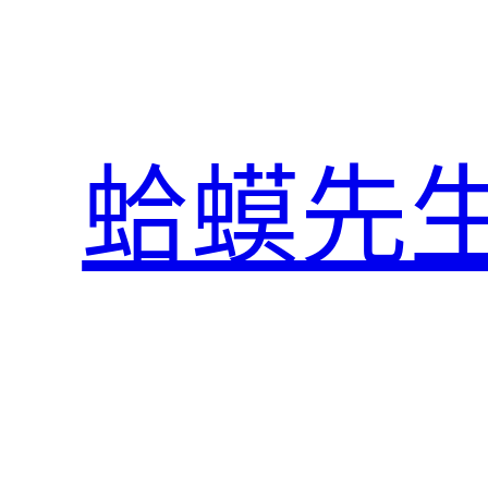
跳
至
主
要
內
蛤蟆先
容