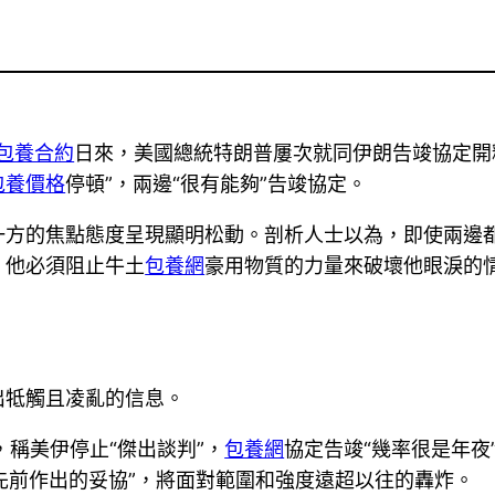
包養合約
日來，美國總統特朗普屢次就同伊朗告竣協定開
包養價格
停頓”，兩邊“很有能夠”告竣協定。
一方的焦點態度呈現顯明松動。剖析人士以為，即使兩邊
，他必須阻止牛土
包養網
豪用物質的力量來破壞他眼淚的情
出牴觸且凌亂的信息。
，稱美伊停止“傑出談判”，
包養網
協定告竣“幾率很是年夜
“先前作出的妥協”，將面對範圍和強度遠超以往的轟炸。