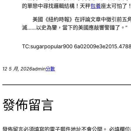
的單戀中尋找邏輯結構！天秤
包養
座太可怕了！
美國《紐約時報》在評論文章中徵引前五角
滅……以史為鑒，當下的美國應敲響警鐘了。”
TC:sugarpopular900 6a02009e3e2015.478
12 5 月, 2026
admin
分數
發佈留言
發佈留言必須填寫的電子郵件地址不會公開。
必填欄位