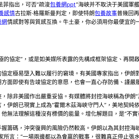
法菲指出，可否“疏浚
包養網ppt
”海峽并不取決于美國軍
養感情
古拉斯·格羅斯曼判定，即使特朗
包養故事
普幾回再
養網
情感對等與質感互換。牛土豪，你必須用你最便宜的
極的協定”，或是如美媒所表露的先構成框架協定、再開
的協定極易墮入難以履行的窘境。有美國專家指出，伊朗
朗方面即使有告竣協定的意愿，也會一直心存防備、謹嚴
，除非美國作出嚴重妥協。有媒體將封控海峽稱為伊朗“
，伊朗已現實上成為“霍爾木茲海峽守門人”，美地契純
他無法理解這種沒有標價的能量。增化解題目，是“不實
手握籌碼，沖突復興的風險仍然較高。伊朗以為其封控海
家所言：“一場兩邊都以為會贏的戰事，很難真正停止張