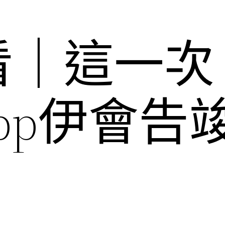
看｜這一次
pp伊會告